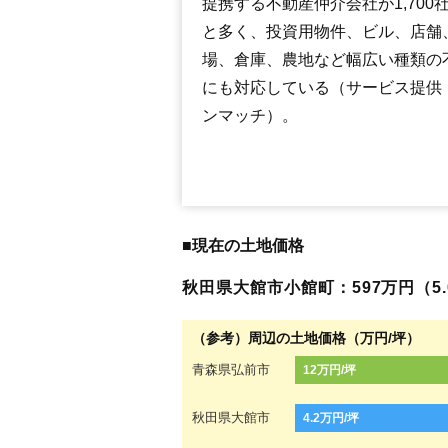
提携する不動産仲介会社が1,700
と多く、投資用物件、ビル、店舗
場、倉庫、農地など幅広い種類の
にも対応している（サービス提供
ンマッチ）。
■現在の土地価格
秋田県大館市小館町：597万円（5.0
（参考）周辺の土地価格（万円/坪）
青森県弘前市
12万円/坪
秋田県大館市
4.2万円/坪