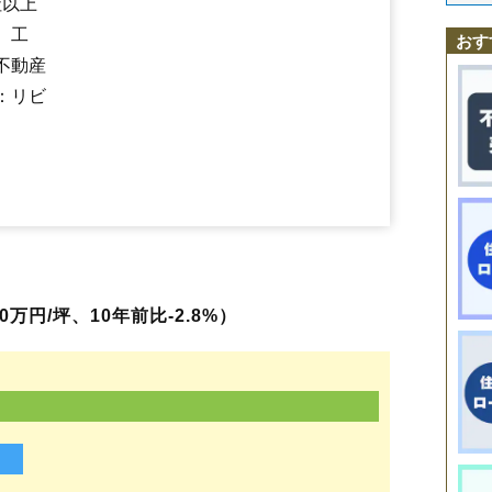
社以上
小館町
小館花
幸町
桜町南
三ノ丸
清水
下代野
下綱
釈迦内
十二所
白
水門町
早口駅
住吉町
下川沿駅
立花
大館駅
常盤木町
白沢駅
長木川南
十二所駅
長倉
大滝温泉駅
長坂
中城
中神明町
扇田駅
東大館
長走
、工
おす
中道
二井田
沼館
根下戸
根下戸新町
根下戸町
花岡町
早口
東台
櫃崎
不動産
比内町扇田
比内町笹館
比内町独鈷
比内町中野
比内町新館
二ツ屋
松木
松館
御坂町
美園町
南神明町
餅田
雪沢
豊町
：リビ
万円/坪、10年前比-2.8%）