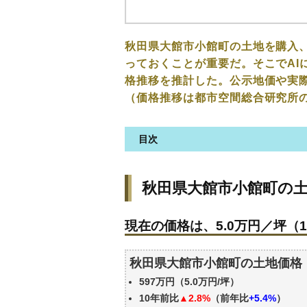
秋田県大館市小館町の土地を購入
っておくことが重要だ。そこでAI
格推移を推計した。公示地価や実
（価格推移は都市空間総合研究所
目次
秋田県大館市小館町の土地の価
秋田県大館市小館町の
現在の価格は、5.0万円／坪（1
価格を詳細に分析しよう
現在の価格は、5.0万円／坪（1
駅からの徒歩距離で価格はどう
秋田県大館市小館町の土地の過
秋田県大館市小館町の土地価格
公示地価はいくら
597万円（5.0万円/坪）
エリアの将来性を人口予想から
10年前比
▲2.8%
（前年比
+5.4%
）