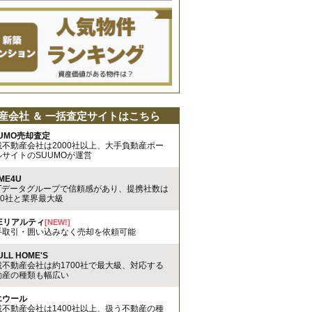
産会社 ＆ 一括査定サイトはこちら
UMO売却査定
載不動産会社は2000社以上、大手負動産ポー
ルサイトのSUUMOが運営
ME4U
TTデータグループで信頼感があり、提携社数は
00社と業界最大級
REリアルティ
[NEW!]
手取引・囲い込みなく売却を依頼可能
ULL HOME'S
載不動産会社は約1700社で最大級、対応する
動産の種類も幅広い
エウール
載不動産会社は1400社以上、扱う不動産の種