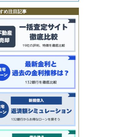
沢
駅
すめ注目記事
境