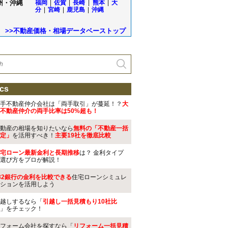
州・沖縄
福岡
|
佐賀
|
長崎
|
熊本
|
大
分
|
宮崎
|
鹿児島
|
沖縄
>>不動産価格・相場データベーストップ
cs
手不動産仲介会社は「両手取引」が蔓延！？
大
不動産仲介の両手比率は50%超も！
動産の相場を知りたいなら
無料の「不動産一括
定」
を活用すべき！
主要19社を徹底比較
宅ローン最新金利と長期推移
は？ 金利タイプ
選び方をプロが解説！
32銀行の金利を比較できる
住宅ローンシミュレ
ションを活用しよう
越しするなら「
引越し一括見積もり10社比
」をチェック！
フォーム会社を探すなら「
リフォーム一括見積