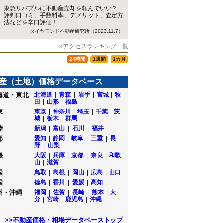
東急リバブルに不動産売却を頼んでいい？
評判口コミ、手数料率、デメリット、査定方
法などを辛口評価！
ダイヤモンド不動産研究所（2023.11.7）
»アクセスランキング一覧
24時間
1週間
1カ月
産（土地）価格データベース
海道・東北
北海道
|
青森
|
岩手
|
宮城
|
秋
田
|
山形
|
福島
東
東京
|
神奈川
|
埼玉
|
千葉
|
茨
城
|
栃木
|
群馬
陸
新潟
|
富山
|
石川
|
福井
部
愛知
|
静岡
|
岐阜
|
三重
|
長
野
|
山梨
畿
大阪
|
兵庫
|
京都
|
奈良
|
和歌
山
|
滋賀
国
鳥取
|
島根
|
岡山
|
広島
|
山口
国
徳島
|
香川
|
愛媛
|
高知
州・沖縄
福岡
|
佐賀
|
長崎
|
熊本
|
大
分
|
宮崎
|
鹿児島
|
沖縄
>>不動産価格・相場データベーストップ