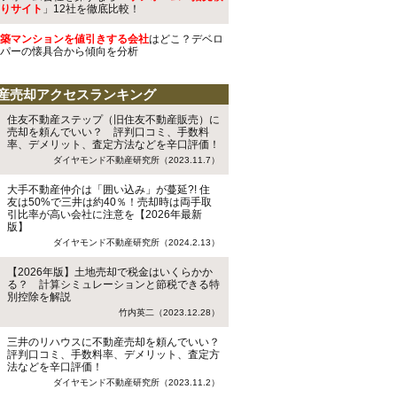
りサイト
」12社を徹底比較！
築マンションを値引きする会社
はどこ？デベロ
パーの懐具合から傾向を分析
産売却アクセスランキング
住友不動産ステップ（旧住友不動産販売）に
売却を頼んでいい？ 評判口コミ、手数料
率、デメリット、査定方法などを辛口評価！
ダイヤモンド不動産研究所（2023.11.7）
大手不動産仲介は「囲い込み」が蔓延?! 住
友は50%で三井は約40％！売却時は両手取
引比率が高い会社に注意を【2026年最新
版】
ダイヤモンド不動産研究所（2024.2.13）
【2026年版】土地売却で税金はいくらかか
る？ 計算シミュレーションと節税できる特
別控除を解説
竹内英二（2023.12.28）
三井のリハウスに不動産売却を頼んでいい？
評判口コミ、手数料率、デメリット、査定方
法などを辛口評価！
ダイヤモンド不動産研究所（2023.11.2）