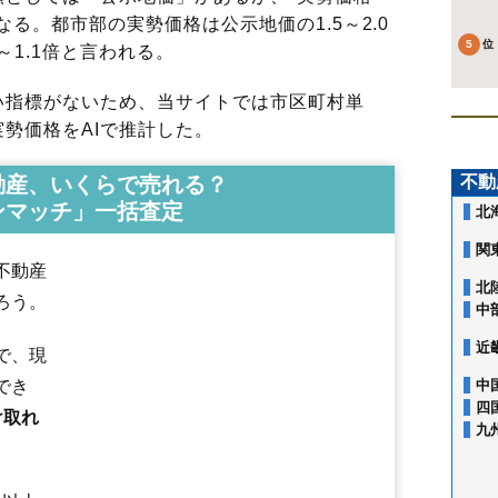
る。都市部の実勢価格は公示地価の1.5～2.0
～1.1倍と言われる。
指標がないため、当サイトでは市区町村単
勢価格をAIで推計した。
動産、いくらで売れる？
不動
ンマッチ」一括査定
北
関
不動産
北
ろう。
中
近
で、現
でき
中
四
け取れ
九
相染沢中岱
赤館町
有浦
池内
池内道下
泉町
出川
岩瀬
大茂内
大田面
大館
御成町
粕田
片山
片山町
金坂
上代野
柄沢
川口
観音堂
北神明町