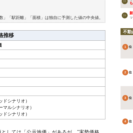
買える？
も
新
築数」「駅距離」「面積」は独自に予測した値の中央値。
ッ
不動
格推移
価
グッドシナリオ）
ノーマルシナリオ）
バッドシナリオ）
としては「公示地価」があるが、"実勢価格