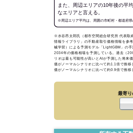
また、周辺エリアの10年後の平
なエリアと言える。
※周辺エリア平均は、周囲の市町村・都道府県
※水谷昂太郎氏（都市空間総合研究所 代表取
情報ライブラリ
」の不動産取引価格情報を参考
械学習）による予測モデル「LightGBM」の手
2034年の価格相場を予測している。過去（2
リオは最も可能性が高いとAIが予測した将来
価がノーマルシナリオに比べて約1.1倍で推
価がノーマルシナリオに比べて約0.9倍で推
最寄り