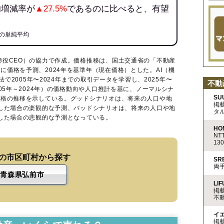
均増減率が
▲27.5%
であるのに比べると、有望
の単純平均
締役CEO）の協力で作成。価格推移は、国土交通省の「
不動産
に価格を予測、2024年を基準年（現在価格）とした。AI（機
法で2005年〜2024年までの取引データを学習し、2025年〜
不動
005年～2024年）の価格動向や人口推計を基に、ノーマルシナ
SU
価格の推移を示している。グッドシナリオは、将来の人口や地
掲
移した場合の楽観的な予測、バッドシナリオは、将来の人口や地
タ
移した場合の悲観的な予測となっている。
HO
N
13
の市区町村から探す
S
両
青森県弘前市
LIF
掲
不
イ
掲