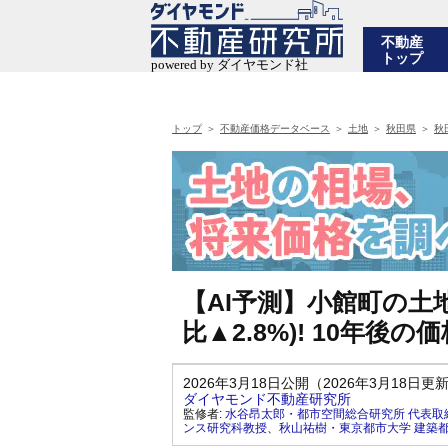
不動産
トップ
トップ
不動産価格データベース
土地
秋田県
秋
【AI予測】小館町の土地
比▲2.8%)! 10年
2026年3月18日公開（2026年3月18日更
ダイヤモンド不動産研究所
監修者:
水谷昂太郎・都市空間総合研究所 代表取
ンス研究科教授
、
秋山祐樹・東京都市大学 建築