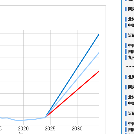
関
北
中
近
中
四
九
北
関
北
中
近
中
四