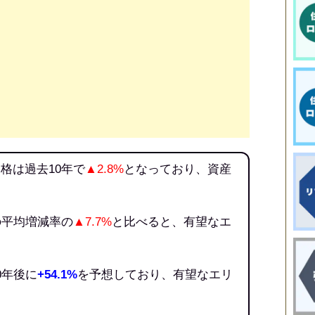
格は過去10年で
▲2.8%
となっており、資産
の平均増減率の
▲7.7%
と比べると、有望なエ
0年後に
+54.1%
を予想しており、有望なエリ