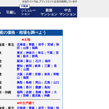
不動産
新築
中古
シミュレー
ム
引越し
ション
マンション
マンション
移も公開｜秋田県大館市
産の価格・相場を調べよう
■土地
海道・東北
北海道
|
青森
|
岩手
|
宮城
|
秋
田
|
山形
|
福島
東
東京
|
神奈川
|
埼玉
|
千葉
|
茨
城
|
栃木
|
群馬
陸
新潟
|
富山
|
石川
|
福井
部
愛知
|
静岡
|
岐阜
|
三重
|
長
野
|
山梨
畿
大阪
|
兵庫
|
京都
|
奈良
|
和歌
山
|
滋賀
国
鳥取
|
島根
|
岡山
|
広島
|
山口
国
徳島
|
香川
|
愛媛
|
高知
州・沖縄
福岡
|
佐賀
|
長崎
|
熊本
|
大
分
|
宮崎
|
鹿児島
|
沖縄
■中古戸建て
海道・東北
北海道
|
青森
|
岩手
|
宮城
|
秋