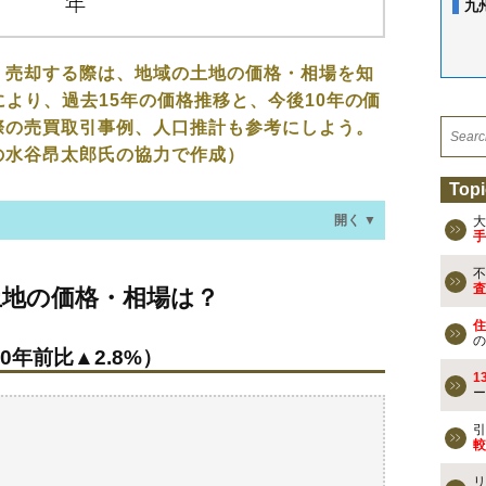
九
、売却する際は、地域の土地の価格・相場を知
により、過去15年の価格推移と、今後10年の価
際の売買取引事例、人口推計も参考にしよう。
の水谷昂太郎氏の協力で作成）
Topi
開く ▼
大
手
不
格・相場は？
査
土地の価格・相場は？
0年前比▲2.8%）
住
の
0年前比▲2.8%）
なる？
1
ー
去の売買事例
引
較
検討しよう
リ