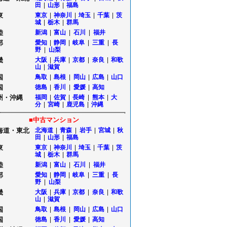
田
|
山形
|
福島
東
東京
|
神奈川
|
埼玉
|
千葉
|
茨
城
|
栃木
|
群馬
陸
新潟
|
富山
|
石川
|
福井
部
愛知
|
静岡
|
岐阜
|
三重
|
長
野
|
山梨
畿
大阪
|
兵庫
|
京都
|
奈良
|
和歌
山
|
滋賀
国
鳥取
|
島根
|
岡山
|
広島
|
山口
国
徳島
|
香川
|
愛媛
|
高知
州・沖縄
福岡
|
佐賀
|
長崎
|
熊本
|
大
分
|
宮崎
|
鹿児島
|
沖縄
■中古マンション
海道・東北
北海道
|
青森
|
岩手
|
宮城
|
秋
田
|
山形
|
福島
東
東京
|
神奈川
|
埼玉
|
千葉
|
茨
城
|
栃木
|
群馬
陸
新潟
|
富山
|
石川
|
福井
部
愛知
|
静岡
|
岐阜
|
三重
|
長
野
|
山梨
畿
大阪
|
兵庫
|
京都
|
奈良
|
和歌
山
|
滋賀
国
鳥取
|
島根
|
岡山
|
広島
|
山口
国
徳島
|
香川
|
愛媛
|
高知