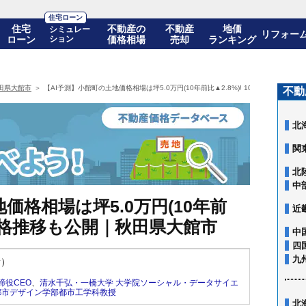
住宅ローン
住宅
不動産の
不動産
地価
シミュレー
リフォー
ローン
ション
価格相場
売却
ランキング
田県大館市
【AI予測】小館町の土地価格相場は坪5.0万円(10年前比▲2.8%)! 10年後の価格推
不動
北
関
北
中
価格相場は坪5.0万円(10年前
近
後の価格推移も公開｜秋田県大館市
中
四
九
新）
締役CEO
、
清水千弘・一橋大学 大学院ソーシャル・データサイエ
都市デザイン学部都市工学科教授
北