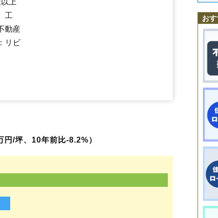
社以上
小館町
小館花
幸町
桜町南
三ノ丸
清水
下代野
下綱
釈迦内
十二所
白
水門町
早口駅
住吉町
下川沿駅
立花
大館駅
常盤木町
白沢駅
長木川南
十二所駅
長倉
大滝温泉駅
長坂
中城
中神明町
扇田駅
東大館
長走
、工
おす
中道
二井田
沼館
根下戸
根下戸新町
根下戸町
花岡町
早口
東台
櫃崎
不動産
比内町扇田
比内町笹館
比内町独鈷
比内町中野
比内町新館
二ツ屋
松木
松館
御坂町
美園町
南神明町
餅田
雪沢
豊町
：リビ
円/坪、10年前比-8.2%）