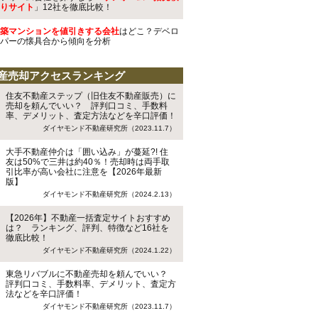
りサイト
」12社を徹底比較！
築マンションを値引きする会社
はどこ？デベロ
パーの懐具合から傾向を分析
産売却アクセスランキング
住友不動産ステップ（旧住友不動産販売）に
売却を頼んでいい？ 評判口コミ、手数料
率、デメリット、査定方法などを辛口評価！
ダイヤモンド不動産研究所（2023.11.7）
大手不動産仲介は「囲い込み」が蔓延?! 住
友は50%で三井は約40％！売却時は両手取
引比率が高い会社に注意を【2026年最新
版】
ダイヤモンド不動産研究所（2024.2.13）
【2026年】不動産一括査定サイトおすすめ
は？ ランキング、評判、特徴など16社を
徹底比較！
ダイヤモンド不動産研究所（2024.1.22）
東急リバブルに不動産売却を頼んでいい？
評判口コミ、手数料率、デメリット、査定方
法などを辛口評価！
ダイヤモンド不動産研究所（2023.11.7）