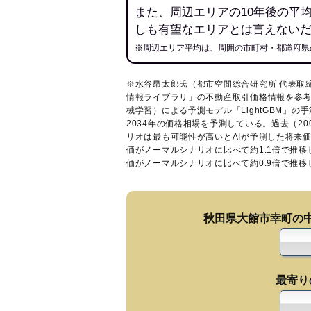
また、周辺エリアの10年後の平
しも有望なエリアとは言えない
※周辺エリア平均は、周囲の市町村・都道府県
※水谷昂太郎氏（都市空間総合研究所 代表取
情報ライブラリ
」の不動産取引価格情報を参考
械学習）による予測モデル「LightGBM」の手
2034年の価格相場を予測している。過去（2
リオは最も可能性が高いとAIが予測した将来
価がノーマルシナリオに比べて約1.1倍で推
価がノーマルシナリオに比べて約0.9倍で推
秋田県大館市幸町の
最寄り