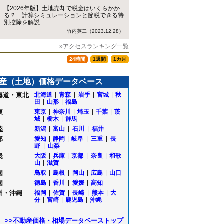
【2026年版】土地売却で税金はいくらかか
る？ 計算シミュレーションと節税できる特
別控除を解説
竹内英二（2023.12.28）
»アクセスランキング一覧
24時間
1週間
1カ月
産（土地）価格データベース
海道・東北
北海道
|
青森
|
岩手
|
宮城
|
秋
田
|
山形
|
福島
東
東京
|
神奈川
|
埼玉
|
千葉
|
茨
城
|
栃木
|
群馬
陸
新潟
|
富山
|
石川
|
福井
部
愛知
|
静岡
|
岐阜
|
三重
|
長
野
|
山梨
畿
大阪
|
兵庫
|
京都
|
奈良
|
和歌
山
|
滋賀
国
鳥取
|
島根
|
岡山
|
広島
|
山口
国
徳島
|
香川
|
愛媛
|
高知
州・沖縄
福岡
|
佐賀
|
長崎
|
熊本
|
大
分
|
宮崎
|
鹿児島
|
沖縄
>>不動産価格・相場データベーストップ