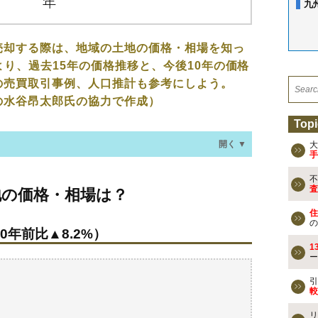
九
売却する際は、地域の土地の価格・相場を知っ
より、過去15年の価格推移と、今後10年の価格
の売買取引事例、人口推計も参考にしよう。
の水谷昂太郎氏の協力で作成）
Topi
開く ▼
大
手
不
・相場は？
査
地の価格・相場は？
0年前比▲8.2%）
住
の
0年前比▲8.2%）
なる？
1
ー
の売買事例
引
較
検討しよう
リ