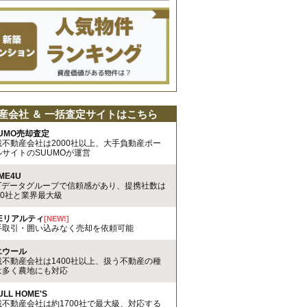
産会社 ＆ 一括査定サイトはこちら
UMO売却査定
載不動産会社は2000社以上、大手負動産ポー
ルサイトのSUUMOが運営
ME4U
TTデータグループで信頼感があり、提携社数は
00社と業界最大級
REリアルティ
[NEW!]
手取引・囲い込みなく売却を依頼可能
エウール
載不動産会社は1400社以上、扱う不動産の種
は多く農地にも対応
ULL HOME'S
載不動産会社は約1700社で最大級、対応する