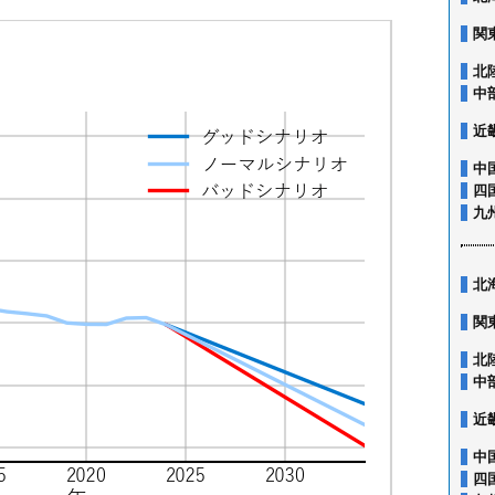
関
北
中
近
中
四
九
北
関
北
中
近
中
四