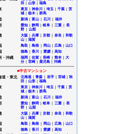
田
|
山形
|
福島
東
東京
|
神奈川
|
埼玉
|
千葉
|
茨
城
|
栃木
|
群馬
陸
新潟
|
富山
|
石川
|
福井
部
愛知
|
静岡
|
岐阜
|
三重
|
長
野
|
山梨
畿
大阪
|
兵庫
|
京都
|
奈良
|
和歌
山
|
滋賀
国
鳥取
|
島根
|
岡山
|
広島
|
山口
国
徳島
|
香川
|
愛媛
|
高知
州・沖縄
福岡
|
佐賀
|
長崎
|
熊本
|
大
分
|
宮崎
|
鹿児島
|
沖縄
■中古マンション
海道・東北
北海道
|
青森
|
岩手
|
宮城
|
秋
田
|
山形
|
福島
東
東京
|
神奈川
|
埼玉
|
千葉
|
茨
城
|
栃木
|
群馬
陸
新潟
|
富山
|
石川
|
福井
部
愛知
|
静岡
|
岐阜
|
三重
|
長
野
|
山梨
畿
大阪
|
兵庫
|
京都
|
奈良
|
和歌
山
|
滋賀
国
鳥取
|
島根
|
岡山
|
広島
|
山口
国
徳島
|
香川
|
愛媛
|
高知