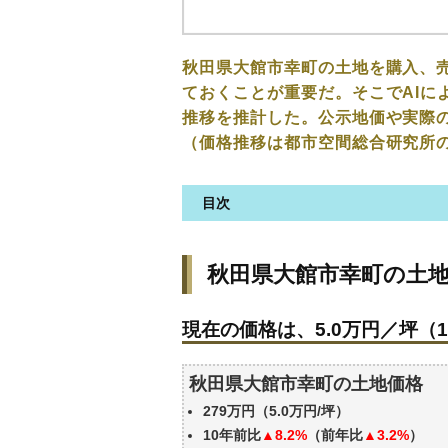
秋田県大館市幸町の土地を購入、
ておくことが重要だ。そこでAIに
推移を推計した。公示地価や実際
（価格推移は都市空間総合研究所
目次
秋田県大館市幸町の土地の価格
秋田県大館市幸町の土
現在の価格は、5.0万円／坪（1
価格を詳細に分析しよう
現在の価格は、5.0万円／坪（1
駅からの徒歩距離で価格はどう
秋田県大館市幸町の土地の過去
秋田県大館市幸町の土地価格
公示地価はいくら
279万円（5.0万円/坪）
エリアの将来性を人口予想から
10年前比
▲8.2%
（前年比
▲3.2%
）