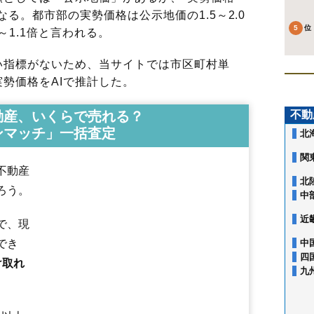
る。都市部の実勢価格は公示地価の1.5～2.0
～1.1倍と言われる。
指標がないため、当サイトでは市区町村単
勢価格をAIで推計した。
動産、いくらで売れる？
不動
ンマッチ」一括査定
北
関
不動産
北
ろう。
中
近
で、現
でき
中
四
け取れ
九
相染沢中岱
赤館町
有浦
池内
池内道下
泉町
出川
岩瀬
大茂内
大田面
大館
御成町
粕田
片山
片山町
金坂
上代野
柄沢
川口
観音堂
北神明町