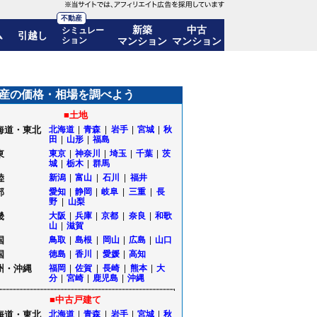
不動産
新築
中古
シミュレー
ム
引越し
ション
マンション
マンション
も公開｜秋田県大館市
産の価格・相場を調べよう
■土地
海道・東北
北海道
|
青森
|
岩手
|
宮城
|
秋
田
|
山形
|
福島
東
東京
|
神奈川
|
埼玉
|
千葉
|
茨
城
|
栃木
|
群馬
陸
新潟
|
富山
|
石川
|
福井
部
愛知
|
静岡
|
岐阜
|
三重
|
長
野
|
山梨
畿
大阪
|
兵庫
|
京都
|
奈良
|
和歌
山
|
滋賀
国
鳥取
|
島根
|
岡山
|
広島
|
山口
国
徳島
|
香川
|
愛媛
|
高知
州・沖縄
福岡
|
佐賀
|
長崎
|
熊本
|
大
分
|
宮崎
|
鹿児島
|
沖縄
■中古戸建て
海道・東北
北海道
|
青森
|
岩手
|
宮城
|
秋