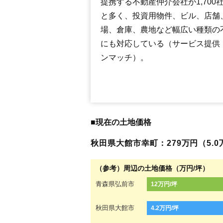
提携する不動産仲介会社が1,700
と多く、投資用物件、ビル、店舗
場、倉庫、農地など幅広い種類の
にも対応している（サービス提供
ンマッチ）。
■現在の土地価格
秋田県大館市幸町：279万円（5.0万
（参考）周辺の土地価格（万円/坪）
青森県弘前市
12万円/坪
秋田県大館市
4.2万円/坪