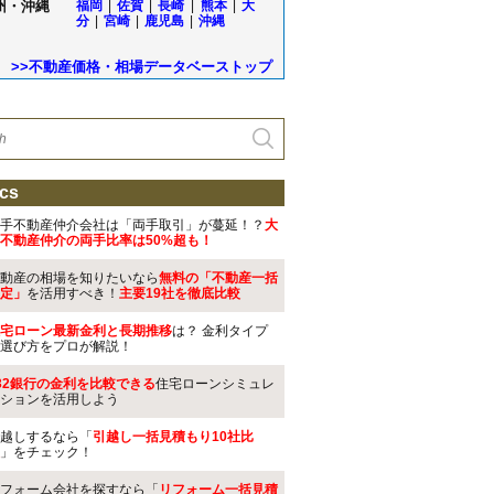
州・沖縄
福岡
|
佐賀
|
長崎
|
熊本
|
大
分
|
宮崎
|
鹿児島
|
沖縄
>>不動産価格・相場データベーストップ
cs
手不動産仲介会社は「両手取引」が蔓延！？
大
不動産仲介の両手比率は50%超も！
動産の相場を知りたいなら
無料の「不動産一括
定」
を活用すべき！
主要19社を徹底比較
宅ローン最新金利と長期推移
は？ 金利タイプ
選び方をプロが解説！
32銀行の金利を比較できる
住宅ローンシミュレ
ションを活用しよう
越しするなら「
引越し一括見積もり10社比
」をチェック！
フォーム会社を探すなら「
リフォーム一括見積