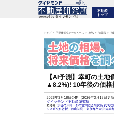
不動産
トップ
トップ
不動産価格データベース
土地
秋田県
秋
【AI予測】幸町の土地価
▲8.2%)! 10年後
2026年3月18日公開（2026年3月18日更
ダイヤモンド不動産研究所
監修者:
水谷昂太郎・都市空間総合研究所 代表取
ンス研究科教授
、
秋山祐樹・東京都市大学 建築