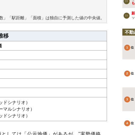
買える？
も
新
築数」「駅距離」「面積」は独自に予測した値の中央値。
ッ
不動
推移
価
グッドシナリオ）
ノーマルシナリオ）
バッドシナリオ）
としては「公示地価」があるが、"実勢価格