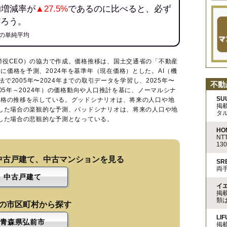
均増減率が
▲27.5%
であるのに比べると、必ず
だろう。
の単純平均
締役CEO）の協力で作成。価格推移は、国土交通省の「
不動産
に価格を予測、2024年を基準年（現在価格）とした。AI（機
法で2005年〜2024年までの取引データを学習し、2025年〜
不動
005年～2024年）の価格動向や人口推計を基に、ノーマルシナ
SU
価格の推移を示している。グッドシナリオは、将来の人口や地
掲
移した場合の楽観的な予測、バッドシナリオは、将来の人口や地
タ
移した場合の悲観的な予測となっている。
HO
N
13
中古戸建て、中古マンションを見る
S
両
中古戸建て
イ
掲
類
の市区町村から探す
LIF
青森県弘前市
掲