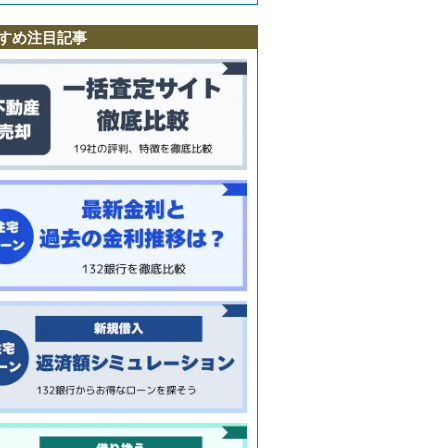
沢
駅
すめ注目記事
境