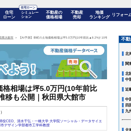
住宅ローン
住宅
不動産の
不動産
地価
シミュレー
リフォー
ローン
ション
価格相場
売却
ランキング
田県大館市
【AI予測】幸町の土地価格相場は坪5.0万円(10年前比▲8.2%)! 10年後の価格推移
不動
北
関
北
中
格相場は坪5.0万円(10年前比
近
の価格推移も公開｜秋田県大館市
中
四
九
新）
締役CEO
、
清水千弘・一橋大学 大学院ソーシャル・データサイエ
都市デザイン学部都市工学科教授
北