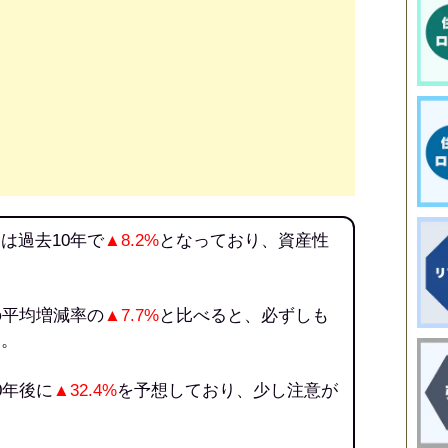
は過去10年で
▲8.2%
となっており、資産性
の平均増減率の
▲7.7%
と比べると、必ずしも
う。
0年後に
▲32.4%
を予想しており、少し注意が