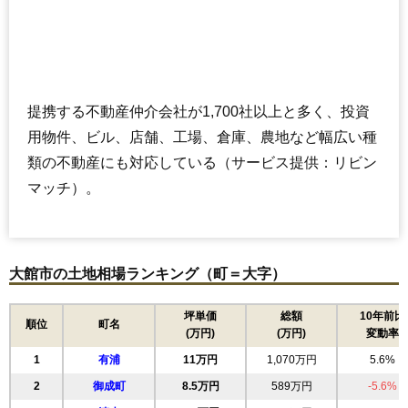
提携する不動産仲介会社が1,700社以上と多く、投資
用物件、ビル、店舗、工場、倉庫、農地など幅広い種
類の不動産にも対応している（サービス提供：リビン
マッチ）。
大館市の土地相場ランキング（町＝大字）
坪単価
総額
10年前比
順位
町名
(万円)
(万円)
変動率
1
有浦
11万円
1,070万円
5.6%
2
御成町
8.5万円
589万円
-5.6%