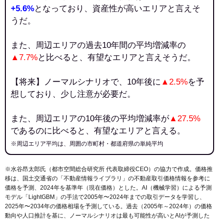
+5.6%
となっており、資産性が高いエリアと言えそ
うだ。
また、周辺エリアの過去10年間の平均増減率の
▲7.7%
と比べると、有望なエリアと言えそうだ。
【将来】ノーマルシナリオで、10年後に
▲2.5%
を予
想しており、少し注意が必要だ。
また、周辺エリアの10年後の平均増減率が
▲27.5%
であるのに比べると、有望なエリアと言える。
※周辺エリア平均は、周囲の市町村・都道府県の単純平均
※水谷昂太郎氏（都市空間総合研究所 代表取締役CEO）の協力で作成。価格推
移は、国土交通省の「
不動産情報ライブラリ
」の不動産取引価格情報を参考に
価格を予測、2024年を基準年（現在価格）とした。AI（機械学習）による予測
モデル「LightGBM」の手法で2005年〜2024年までの取引データを学習し、
2025年〜2034年の価格相場を予測している。過去（2005年～2024年）の価格
動向や人口推計を基に、ノーマルシナリオは最も可能性が高いとAIが予測した