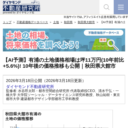
トップ
不動産価格データベース
土地
秋田県
秋田県大館市
【AI予測】有浦の土地
【AI予測】有浦の土地価格相場は坪11万円(10年前比
+5.6%)! 10年後の価格推移も公開｜秋田県大館市
2026年3月18日公開（2026年3月18日更新）
ダイヤモンド不動産研究所
監修者:
水谷昂太郎・都市空間総合研究所 代表取締役CEO
、
清水千弘・一
橋大学 大学院ソーシャル・データサイエンス研究科教授
、
秋山祐樹・東京
都市大学 建築都市デザイン学部都市工学科教授