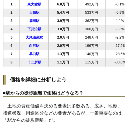
1
東大館駅
6.8万円
492万円
-0.1%
19
住吉町
5.7万円
513万円
4.0%
2
大館駅
5.4万円
533万円
-0.9%
20
東台
5.6万円
576万円
8.5%
3
扇田駅
3.9万円
362万円
1.1%
21
赤館町
5.6万円
473万円
2.6%
4
下川沿駅
3.0万円
300万円
-3.3%
22
片山町
5.4万円
538万円
2.0%
5
大滝温泉駅
2.0万円
248万円
-2.2%
23
豊町
5.1万円
609万円
-7.2%
6
白沢駅
2.0万円
196万円
-17.2%
24
観音堂
5.0万円
539万円
1.0%
7
早口駅
1.3万円
140万円
-28.5%
25
小館町
5.0万円
597万円
-2.8%
8
十二所駅
1.1万円
115万円
-33.0%
26
幸町
5.0万円
279万円
-8.2%
27
相染沢中岱
4.9万円
376万円
-6.6%
価格を詳細に分析しよう
28
泉町
4.9万円
481万円
-2.6%
29
小館花
4.8万円
332万円
-4.3%
■駅からの徒歩距離で価格はどうなる？
30
長木川南
4.8万円
784万円
1.4%
土地の資産価値を決める要素は多数ある。広さ、地形、
31
桜町南
4.7万円
405万円
-4.2%
接道状況、用途区分などの要素があるが、一番重要なのは
32
柄沢
4.7万円
396万円
5.0%
「駅からの徒歩距離」だ。
33
比内町扇田
4.7万円
378万円
3.0%