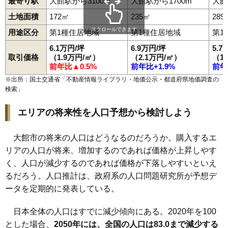
最寄り駅
大館駅から3100m
大館駅から1700m
大館
土地面積
172㎡
235㎡
289
スクロールできます
用途区分
第1種住居地域
第1種住居地域
第1
6.1万円/坪
6.9万円/坪
5.7
取引価格
（1.9万円/㎡）
（2.1万円/㎡）
（1
前年比▲0.5%
前年比+1.9%
前年
※出所：国土交通省「
不動産情報ライブラリ・地価公示・都道府県地価調査の
検索
」
エリアの将来性を人口予想から検討しよう
大館市の将来の人口はどうなるのだろうか。購入するエ
リアの人口が将来、増加するのであれば価格が上昇しやす
く、人口が減少するのであれば価格が下落しやすいといえ
るだろう。人口推計は、政府系の人口問題研究所が予想デ
ータを定期的に発表している。
日本全体の人口はすでに減少傾向にある。2020年を100
とした場合、
2050年には、全国の人口は83.0まで減少する