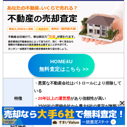
HOME4U
無料査定はこちら >>
・悪質な不動産会社はパトロールにより排除して
いる
特徴
・
20年以上の運営歴
があり信頼性が高い
・2500社の登録会社から最大6社の査定が無料で
受け取れる
マンション、戸建て、土地、ビル、アパート、店舗・事務