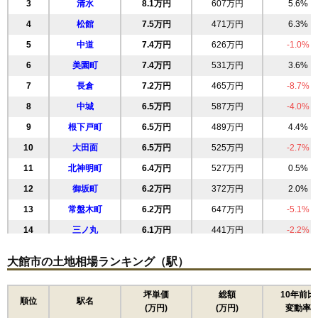
3
清水
8.1万円
607万円
5.6%
4
松館
7.5万円
471万円
6.3%
5
中道
7.4万円
626万円
-1.0%
6
美園町
7.4万円
531万円
3.6%
7
長倉
7.2万円
465万円
-8.7%
8
中城
6.5万円
587万円
-4.0%
9
根下戸町
6.5万円
489万円
4.4%
10
大田面
6.5万円
525万円
-2.7%
11
北神明町
6.4万円
527万円
0.5%
12
御坂町
6.2万円
372万円
2.0%
13
常盤木町
6.2万円
647万円
-5.1%
14
三ノ丸
6.1万円
441万円
-2.2%
15
水門町
5.9万円
524万円
1.8%
大館市の土地相場ランキング（駅）
16
中神明町
5.9万円
651万円
2.4%
17
大館
5.8万円
420万円
-11.0%
坪単価
総額
10年前比
順位
駅名
(万円)
(万円)
変動率
18
南神明町
5.7万円
465万円
-0.2%