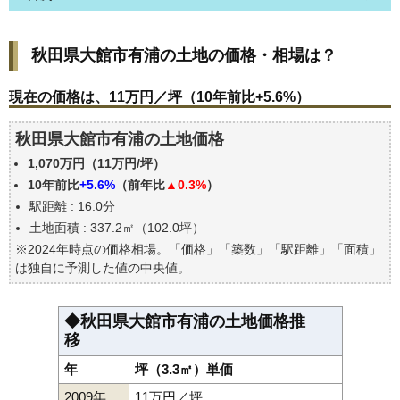
秋田県大館市有浦の土地の価格・相場は？
秋田県大館市有浦の土地の価格・相場は？
現在の価格は、11万円／坪（10年前比+5.6%）
価格を詳細に分析しよう
現在の価格は、11万円／坪（10年前比+5.6%）
駅からの徒歩距離で価格はどうなる？
秋田県大館市有浦の土地価格
秋田県大館市有浦の土地の過去の売買事例
1,070万円（11万円/坪）
公示地価はいくら
10年前比
+5.6%
（前年比
▲0.3%
）
エリアの将来性を人口予想から検討しよう
駅距離 : 16.0分
自分の年収でいくらの不動産が買える？
土地面積 : 337.2㎡（102.0坪）
※2024年時点の価格相場。「価格」「築数」「駅距離」「面積」
は独自に予測した値の中央値。
◆秋田県大館市有浦の土地価格推
移
年
坪（3.3㎡）単価
2009年
11万円／坪