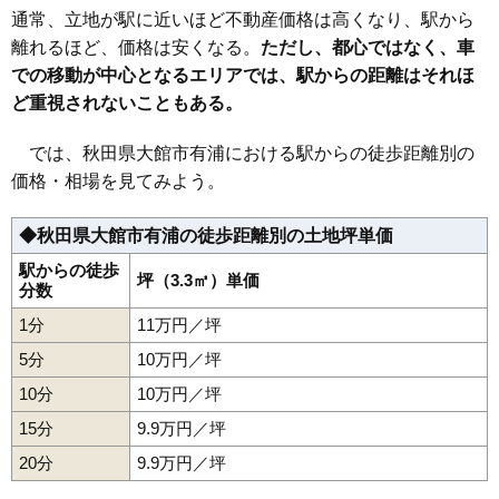
34
根下戸新町
4.6万円
316万円
-3.1%
通常、立地が駅に近いほど不動産価格は高くなり、駅から
35
金坂
4.5万円
435万円
-3.9%
離れるほど、価格は安くなる。
ただし、都心ではなく、車
での移動が中心となるエリアでは、駅からの距離はそれほ
36
下代野
4.3万円
466万円
-2.0%
ど重視されないこともある。
37
松木
3.9万円
400万円
-2.3%
38
二ツ屋境
3.7万円
337万円
2.6%
では、秋田県大館市有浦における駅からの徒歩距離別の
39
池内道下
3.5万円
138万円
-18.6%
価格・相場を見てみよう。
40
片山
3.4万円
257万円
-8.4%
◆秋田県大館市有浦の徒歩距離別の土地坪単価
41
川口
3.0万円
301万円
-2.8%
42
釈迦内
2.8万円
331万円
-2.6%
駅からの徒歩
坪（3.3㎡）単価
分数
43
立花
2.8万円
285万円
-14.6%
1分
11万円／坪
44
池内
2.7万円
283万円
-9.8%
5分
10万円／坪
45
上代野
2.5万円
307万円
-2.8%
10分
10万円／坪
46
根下戸
2.4万円
155万円
-9.5%
15分
9.9万円／坪
47
十二所
2.2万円
247万円
-12.8%
20分
48
白沢
9.9万円／坪
1.8万円
127万円
-6.4%
49
比内町新館
1.8万円
398万円
-5.6%