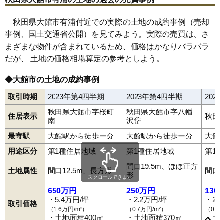
65
櫃崎
0.7万円
217万円
-28.1%
66
比内町中野
0.5万円
55万円
-38.2%
秋田県大館市有浦付近での実際の土地の成約事例（売却
事例、国土交通省公開）を見てみよう。実際の売買は、さ
まざまな物件が含まれているため、価格はかなりバラバラ
だが、 土地の価格相場算定の参考としよう。
◆大館市の土地の成約事例
取引時期
2023年第4四半期
2023年第4四半期
20
秋田県大館市字桜町
秋田県大館市字八幡
住居表示
秋田
南
沢岱
最寄駅
大館駅から徒歩ー分
大館駅から徒歩ー分
大館
用途区分
第1種住居地域
第1種住居地域
第1
間口19.5m、ほぼ正方
土地属性
間口12.5m、長方形
間口
形
スクロールできます
650万円
250万円
13
・5.4万円/坪
・2.2万円/坪
・2
取引価格
相染沢中岱
赤館町
有浦
池内
池内道下
泉町
出川
岩瀬
大茂内
（1.6万円/m²）
（0.7万円/m²）
（0.
大田面
大館
御成町
粕田
片山
片山町
金坂
上代野
柄沢
川口
・土地面積400㎡
・土地面積370㎡
・土