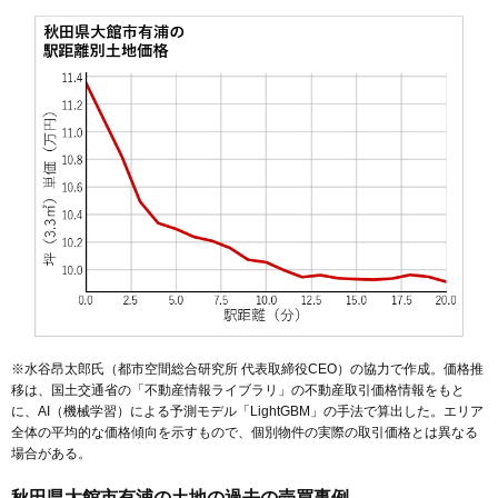
50
粕田
1.7万円
156万円
-16.0%
51
長走
1.6万円
137万円
-4.6%
52
早口
1.4万円
156万円
-21.5%
53
花岡町
1.4万円
142万円
-23.5%
54
二井田
1.4万円
279万円
-5.3%
55
下綱
1.4万円
174万円
-12.7%
56
長坂
1.3万円
139万円
-28.8%
57
出川
1.3万円
411万円
-15.4%
58
沼館
1.2万円
115万円
-38.2%
59
岩瀬
1.1万円
113万円
-28.4%
60
比内町笹館
1.1万円
213万円
-15.3%
※水谷昂太郎氏（都市空間総合研究所 代表取締役CEO）の協力で作成。価格推
61
比内町独鈷
1.0万円
110万円
-22.9%
移は、国土交通省の「
不動産情報ライブラリ
」の不動産取引価格情報をもと
に、AI（機械学習）による予測モデル「LightGBM」の手法で算出した。エリア
62
餅田
1.0万円
427万円
-18.2%
全体の平均的な価格傾向を示すもので、個別物件の実際の取引価格とは異なる
63
大茂内
1.0万円
137万円
-35.8%
場合がある。
64
雪沢
0.9万円
81万円
-24.1%
秋田県大館市有浦の土地の過去の売買事例