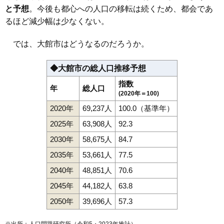
と予想
。今後も都心への人口の移転は続くため、都会であ
るほど減少幅は少なくない。
では、大館市はどうなるのだろうか。
◆大館市の総人口推移予想
指数
年
総人口
(2020年＝100)
2020年
69,237人
100.0（基準年）
2025年
63,908人
92.3
2030年
58,675人
84.7
2035年
53,661人
77.5
2040年
48,851人
70.6
2045年
44,182人
63.8
2050年
39,696人
57.3
※出所：人口問題研究所（
令和5・2023年推計
）