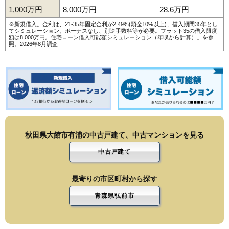
1,000万円
8,000万円
28.6万円
※新規借入。金利は、21-35年固定金利が2.49%(頭金10%以上)、借入期間35年とし
てシミュレーション。ボーナスなし、別途手数料等が必要。フラット35の借入限度
額は8,000万円。
住宅ローン借入可能額シミュレーション（年収から計算）
」を参
照。2026年8月調査
秋田県大館市有浦の中古戸建て、中古マンションを見る
中古戸建て
最寄りの市区町村から探す
青森県弘前市