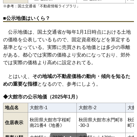
観音堂
北神明町
小館町
小館花
幸町
桜町南
三ノ丸
清水
下代野
下綱
早口駅
釈迦内
下川沿駅
十二所
大館駅
白沢
水門町
白沢駅
住吉町
十二所駅
立花
大滝温泉駅
常盤木町
長木川南
扇田駅
※参考：国土交通省「
不動産情報ライブラリ
」
長倉
東大館駅
長坂
中城
中神明町
長走
中道
二井田
沼館
根下戸
根下戸新町
根下戸町
花岡町
早口
東台
櫃崎
比内町扇田
■公示地価はいくら？
比内町笹館
比内町独鈷
比内町中野
比内町新館
二ツ屋境
松木
松館
御坂町
美園町
南神明町
餅田
雪沢
豊町
公示地価は、国土交通省が毎年1月1日時点における土地
の価格を公表しているもので、固定資産税などを算定する
基準となっている。実際に売買される地価とは多少の乖離
がある。都心では実際の価格より安めになっており、郊外
では実際の価格より高めに設定されてる。
とはいえ、
その地域の不動産価格の動向・傾向を知るた
めの重要な指標
となるので、参考にしよう。
◆大館市の公示地価（2025年1月）
地点名
大館市-1
大館市-2
大館
秋田県大館市字桜町
秋田県大館市水門町8
秋田
住居表示
南21番4《地番》
-30-3
町7-