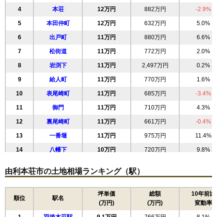
4
本荘
12万円
882万円
-2.9%
5
本田仲町
12万円
632万円
5.0%
6
出戸町
11万円
880万円
6.6%
7
松街道
11万円
772万円
2.0%
8
岩渕下
11万円
2,497万円
0.2%
9
給人町
11万円
770万円
1.6%
10
表尾崎町
11万円
685万円
-3.4%
11
御門
11万円
710万円
4.3%
12
裏尾崎町
11万円
661万円
-0.4%
13
一番堰
11万円
975万円
11.4%
14
八幡下
10万円
720万円
9.8%
15
砂子下
10万円
603万円
7.5%
由利本荘市の土地相場ランキング（駅）
16
中梵天
9.5万円
1,014万円
3.7%
17
砂糖畑
9.1万円
570万円
6.8%
坪単価
総額
10年前比
順位
駅名
(万円)
(万円)
変動率
18
赤沼下
9.0万円
891万円
3.1%