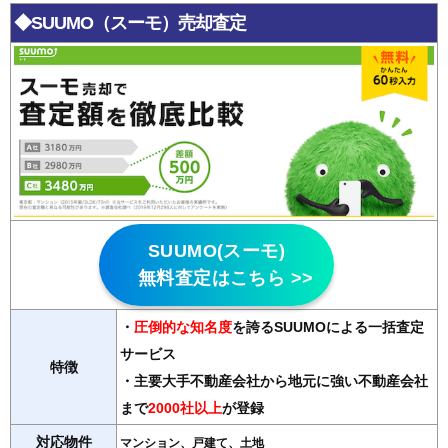
◆SUUMO（スーモ）売却査定
SUUMO(スーモ)
無料査定はこちら >>
・
圧倒的な知名度
を誇るSUUMOによる一括査定
サービス
特徴
・主要大手不動産会社から地元に強い不動産会社
まで
2000社以上
が登録
対応物件
マンション、戸建て、土地