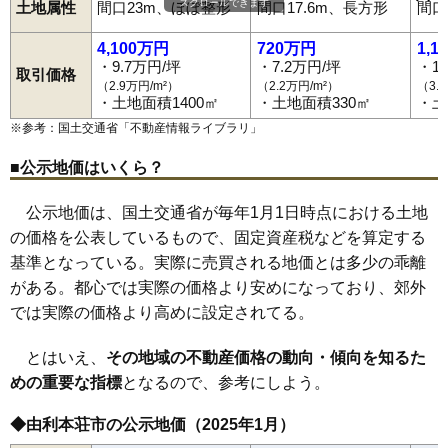
スクロールできます
土地属性
間口23m、ほぼ整形
間口17.6m、長方形
間口
神沢
砂子下
館
鳥海町上笹子
鳥海町百宅
土谷
鶴沼
出戸町
西目駅
羽後本荘駅
羽後岩谷駅
羽後亀田駅
岩城みなと駅
二十六木
長坂
中梵天
中町
西小人町
西梵天
西目町海士剥
道川駅
薬師堂駅
子吉駅
鮎川駅
前郷駅
矢島駅
西目町出戸
西目町西目
西目町沼田
二番堰
八幡下
花畑町
4,100万円
720万円
1,1
浜三川
東鮎川
東梵天
東由利老方
東由利舘合
古雪町
本田仲町
・9.7万円/坪
・7.2万円/坪
・1
前郷
松街道
松ケ崎
万願寺
水林
薬師堂
矢島町城内
矢島町立石
取引価格
（2.9万円/m²）
（2.2万円/m²）
（3.
矢島町七日町
矢島町元町
矢島町矢島町
本荘
・土地面積1400㎡
・土地面積330㎡
・土
※参考：国土交通省「
不動産情報ライブラリ
」
■公示地価はいくら？
公示地価は、国土交通省が毎年1月1日時点における土地
の価格を公表しているもので、固定資産税などを算定する
基準となっている。実際に売買される地価とは多少の乖離
がある。都心では実際の価格より安めになっており、郊外
では実際の価格より高めに設定されてる。
とはいえ、
その地域の不動産価格の動向・傾向を知るた
めの重要な指標
となるので、参考にしよう。
◆由利本荘市の公示地価（2025年1月）