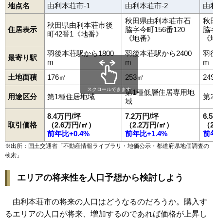
地点名
由利本荘市-1
由利本荘市-2
由利
秋田県由利本荘市石
秋田
秋田県由利本荘市後
住居表示
脇字今町156番120
脇字
町42番1《地番》
《地番》
《地
羽後本荘駅から1800
羽後本荘駅から2400
羽後
最寄り駅
m
m
m
土地面積
176㎡
253㎡
249
スクロールできます
第1種低層住居専用地
用途区分
第1種住居地域
第2
域
8.4万円/坪
7.2万円/坪
6.5
取引価格
（2.6万円/㎡）
（2.2万円/㎡）
（2
前年比+0.4%
前年比+1.4%
前年
※出所：国土交通省「
不動産情報ライブラリ・地価公示・都道府県地価調査の
検索
」
エリアの将来性を人口予想から検討しよう
由利本荘市の将来の人口はどうなるのだろうか。購入す
るエリアの人口が将来、増加するのであれば価格が上昇し