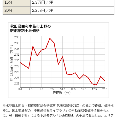
15分
2.3万円／坪
50
矢島町元町
1.6万円
239万円
-21.7%
20分
51
長坂
2.2万円／坪
1.5万円
28万円
-12.4%
52
館
1.4万円
103万円
-14.2%
53
松ケ崎
1.3万円
113万円
-15.0%
54
大内三川
1.3万円
121万円
-23.7%
55
矢島町立石
1.3万円
178万円
-23.7%
56
岩城赤平
1.2万円
131万円
-14.5%
57
神沢
1.1万円
117万円
-22.0%
58
鳥海町上笹子
1.1万円
102万円
-22.4%
59
上野
1.0万円
168万円
-35.0%
60
東由利舘合
1.0万円
36万円
-20.5%
61
西目町西目
0.9万円
138万円
-18.6%
62
万願寺
0.8万円
248万円
-31.3%
63
鳥海町百宅
0.8万円
172万円
-15.3%
※水谷昂太郎氏（都市空間総合研究所 代表取締役CEO）の協力で作成。価格推
64
東由利老方
0.8万円
101万円
-17.6%
移は、国土交通省の「
不動産情報ライブラリ
」の不動産取引価格情報をもと
に、AI（機械学習）による予測モデル「LightGBM」の手法で算出した。エリア
65
大谷
0.7万円
437万円
-24.4%