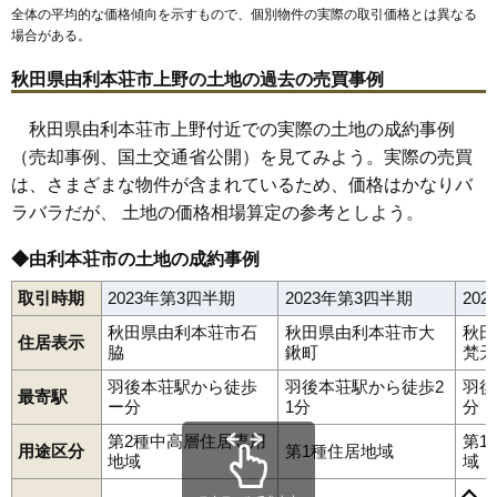
全体の平均的な価格傾向を示すもので、個別物件の実際の取引価格とは異なる
場合がある。
秋田県由利本荘市上野の土地の過去の売買事例
秋田県由利本荘市上野付近での実際の土地の成約事例
（売却事例、国土交通省公開）を見てみよう。実際の売買
は、さまざまな物件が含まれているため、価格はかなりバ
ラバラだが、 土地の価格相場算定の参考としよう。
◆由利本荘市の土地の成約事例
取引時期
2023年第3四半期
2023年第3四半期
20
秋田県由利本荘市石
秋田県由利本荘市大
秋田
住居表示
脇
鍬町
梵天
羽後本荘駅から徒歩
羽後本荘駅から徒歩2
羽後
最寄駅
ー分
1分
分
第2種中高層住居専用
第1
用途区分
第1種住居地域
赤沼下
荒町
石脇
一番堰
井戸尻
岩城赤平
岩城勝手
岩城二古
地域
域
岩渕下
岩谷町
裏尾崎町
上野
大内三川
大鍬町
大谷
大浦
表尾崎町
川口
給人町
小人町
御門
桜小路
砂糖畑
三条
新組町