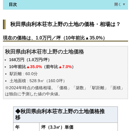
目次
開く ▼
秋田県由利本荘市上野の土地の価格・相場は？
秋田県由利本荘市上野の土地の価格・相場は？
現在の価格は、1.0万円／坪（10年前比▲35.0%）
価格を詳細に分析しよう
現在の価格は、1.0万円／坪（10年前比▲35.0%）
駅からの徒歩距離で価格はどうなる？
秋田県由利本荘市上野の土地価格
秋田県由利本荘市上野の土地の過去の売買事例
168万円（1.0万円/坪）
公示地価はいくら
10年前比
▲35.0%
（前年比
▲7.0%
）
エリアの将来性を人口予想から検討しよう
駅距離 : 60.0分
自分の年収でいくらの不動産が買える？
土地面積 : 528.9㎡（160.0坪）
※2024年時点の価格相場。「価格」「築数」「駅距離」「面積」
は独自に予測した値の中央値。
◆秋田県由利本荘市上野の土地価格推
移
年
坪（3.3㎡）単価