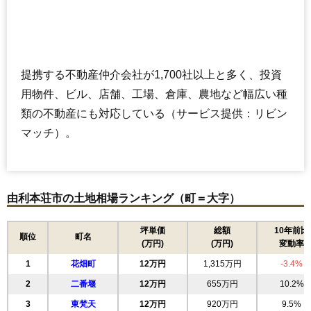
提携する不動産仲介会社が1,700社以上と多く、投資
用物件、ビル、店舗、工場、倉庫、農地など幅広い種
類の不動産にも対応している（サービス提供：リビン
マッチ）。
由利本荘市の土地相場ランキング（町＝大字）
坪単価
総額
10年前比
順位
町名
(万円)
(万円)
変動率
1
花畑町
12万円
1,315万円
-3.4%
2
二番堰
12万円
655万円
10.2%
3
東梵天
12万円
920万円
9.5%