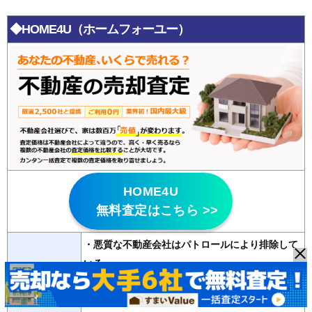
◆HOME4U（ホームフォーユー）
HOME4U
無料査定はこちら >>
・悪質な不動産会社はパトロールにより排除して
いる
特徴
・
20年以上の運営歴
があり信頼性が高い
・2500社の登録会社から最大6社の査定が無料で