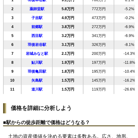
1
羽後本荘駅
9.1万円
766万円
8.1%
19
西小人町
8.9万円
671万円
3.5%
2
薬師堂駅
5.8万円
772万円
-5.2%
20
石脇
8.8万円
794万円
8.2%
3
子吉駅
4.9万円
473万円
-0.2%
21
桜小路
8.8万円
1,407万円
-3.3%
4
前郷駅
3.8万円
272万円
-6.9%
22
新組町
8.4万円
607万円
3.8%
5
西目駅
3.2万円
341万円
-6.9%
23
西梵天
7.9万円
811万円
2.1%
6
羽後岩谷駅
3.1万円
326万円
-8.1%
24
鶴沼
7.9万円
499万円
5.9%
7
岩城みなと駅
2.1万円
200万円
-14.3%
25
大鍬町
7.9万円
617万円
8.9%
8
鮎川駅
1.9万円
197万円
-11.8%
26
中町
7.4万円
2,461万円
-2.0%
9
羽後亀田駅
1.8万円
195万円
-10.4%
27
薬師堂
7.2万円
713万円
-2.9%
10
矢島駅
1.5万円
145万円
-16.2%
28
小人町
6.9万円
618万円
1.4%
11
道川駅
1.5万円
119万円
-26.6%
29
古雪町
6.5万円
586万円
6.8%
30
井戸尻
6.2万円
1,229万円
1.2%
価格を詳細に分析しよう
31
大浦
5.6万円
391万円
-0.6%
32
川口
5.1万円
552万円
4.0%
■駅からの徒歩距離で価格はどうなる？
33
水林
4.5万円
789万円
-0.0%
土地の資産価値を決める要素は多数ある。広さ、地形、
34
荒町
4.4万円
329万円
-1.1%