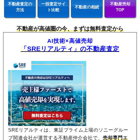
不動産査定の
一括査定サイ
不動産売却
不動産の相続
方法
ト比較
TOP
不動産が高値圏の今、まずは無料査定から
AI技術×高値売却
「SREリアルティ」の不動産査定
SREリアルティは、東証プライム上場のソニーグルー
プ関連会社が運営する不動産仲介会社で、
売却専門エ