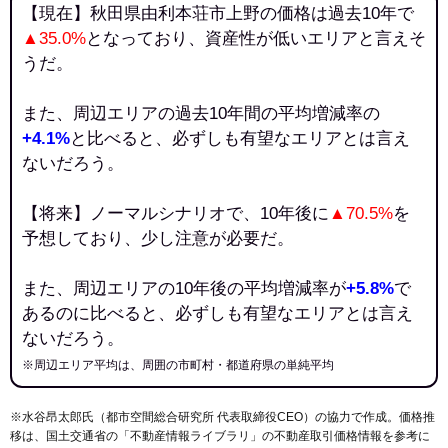
【現在】秋田県由利本荘市上野の価格は過去10年で
▲35.0%
となっており、資産性が低いエリアと言えそ
うだ。
また、周辺エリアの過去10年間の平均増減率の
+4.1%
と比べると、必ずしも有望なエリアとは言え
ないだろう。
【将来】ノーマルシナリオで、10年後に
▲70.5%
を
予想しており、少し注意が必要だ。
また、周辺エリアの10年後の平均増減率が
+5.8%
で
あるのに比べると、必ずしも有望なエリアとは言え
ないだろう。
※周辺エリア平均は、周囲の市町村・都道府県の単純平均
※水谷昂太郎氏（都市空間総合研究所 代表取締役CEO）の協力で作成。価格推
移は、国土交通省の「
不動産情報ライブラリ
」の不動産取引価格情報を参考に