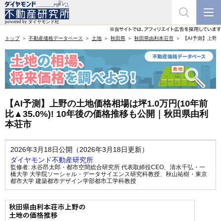
トップ
不動産価格データベース
土地
秋田県
秋田県由利本荘市
【AI予測】上野の
【AI予測】上野の土地価格相場は坪1.0万円(10年前
比▲35.0%)! 10年後の価格推移も公開｜秋田県由利
本荘市
2026年3月18日公開（2026年3月18日更新）
ダイヤモンド不動産研究所
監修者:
水谷昂太郎・都市空間総合研究所 代表取締役CEO
、
清水千弘・一
橋大学 大学院ソーシャル・データサイエンス研究科教授
、
秋山祐樹・東京
都市大学 建築都市デザイン学部都市工学科教授