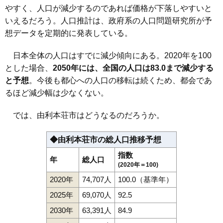
やすく、人口が減少するのであれば価格が下落しやすいと
いえるだろう。人口推計は、政府系の人口問題研究所が予
想データを定期的に発表している。
日本全体の人口はすでに減少傾向にある。2020年を100
とした場合、
2050年には、全国の人口は83.0まで減少する
と予想
。今後も都心への人口の移転は続くため、都会であ
るほど減少幅は少なくない。
では、由利本荘市はどうなるのだろうか。
◆由利本荘市の総人口推移予想
指数
年
総人口
(2020年＝100)
2020年
74,707人
100.0（基準年）
2025年
69,070人
92.5
2030年
63,391人
84.9