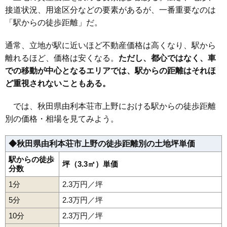
接道状況、用途区分などの要素があるが、一番重要なのは
35
岩谷町
3.8万円
378万円
-5.6%
「駅からの徒歩距離」だ。
36
矢島町七日町
3.4万円
299万円
-10.6%
37
二十六木
3.3万円
478万円
-7.6%
通常、立地が駅に近いほど不動産価格は高くなり、駅から
38
前郷
3.3万円
247万円
-15.3%
離れるほど、価格は安くなる。
ただし、都心ではなく、車
での移動が中心となるエリアでは、駅からの距離はそれほ
39
西目町沼田
2.9万円
335万円
-9.8%
ど重視されないこともある。
40
三条
2.8万円
626万円
-1.6%
41
矢島町城内
2.5万円
131万円
-14.1%
では、秋田県由利本荘市上野における駅からの徒歩距離
42
矢島町矢島町
2.2万円
140万円
-10.7%
別の価格・相場を見てみよう。
43
岩城二古
2.1万円
206万円
-14.2%
◆秋田県由利本荘市上野の徒歩距離別の土地坪単価
44
土谷
2.1万円
503万円
-10.6%
45
西目町出戸
2.1万円
219万円
-13.0%
駅からの徒歩
坪（3.3㎡）単価
分数
46
浜三川
2.1万円
307万円
-16.2%
1分
2.3万円／坪
47
東鮎川
1.9万円
194万円
-12.5%
5分
2.3万円／坪
48
岩城勝手
1.7万円
159万円
-26.4%
10分
2.3万円／坪
49
西目町海士剥
1.6万円
184万円
-11.1%