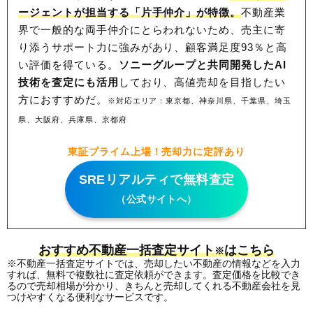
ージェントが担当する「片手仲介」が特徴。
不動産業
界で一般的な両手仲介にとらわれないため、
売主に寄
り添うサポート力に強みがあり、顧客満足度93％と高
い評価を得ている。
ソニーグループと共同開発したAI
技術を査定にも活用
しており、高値売却を目指したい
方におすすめだ。
※対応エリア：東京都、神奈川県、千葉県、埼玉
県、大阪府、兵庫県、京都府
東証プライム上場！売却力に定評あり
SREリアルティで無料査定
（公式サイトへ）
おすすめ不動産一括査定サイト
はこちら
※
※不動産一括査定サイトでは、売却したい不動産の情報などを入力
すれば、無料で複数社に査定依頼ができます。査定価格を比較でき
るので売却相場が分かり、きちんと売却してくれる不動産会社を見
つけやすくなる便利なサービスです。