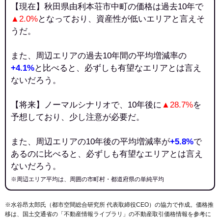
【現在】秋田県由利本荘市中町の価格は過去10年で
▲2.0%
となっており、資産性が低いエリアと言えそ
うだ。
また、周辺エリアの過去10年間の平均増減率の
+4.1%
と比べると、必ずしも有望なエリアとは言え
ないだろう。
【将来】ノーマルシナリオで、10年後に
▲28.7%
を
予想しており、少し注意が必要だ。
また、周辺エリアの10年後の平均増減率が
+5.8%
で
あるのに比べると、必ずしも有望なエリアとは言え
ないだろう。
※周辺エリア平均は、周囲の市町村・都道府県の単純平均
※水谷昂太郎氏（都市空間総合研究所 代表取締役CEO）の協力で作成。価格推
移は、国土交通省の「
不動産情報ライブラリ
」の不動産取引価格情報を参考に