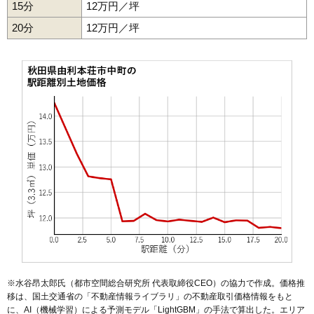
15分
12万円／坪
50
矢島町元町
1.6万円
239万円
-21.7%
20分
51
長坂
12万円／坪
1.5万円
28万円
-12.4%
52
館
1.4万円
103万円
-14.2%
53
松ケ崎
1.3万円
113万円
-15.0%
54
大内三川
1.3万円
121万円
-23.7%
55
矢島町立石
1.3万円
178万円
-23.7%
56
岩城赤平
1.2万円
131万円
-14.5%
57
神沢
1.1万円
117万円
-22.0%
58
鳥海町上笹子
1.1万円
102万円
-22.4%
59
上野
1.0万円
168万円
-35.0%
60
東由利舘合
1.0万円
36万円
-20.5%
61
西目町西目
0.9万円
138万円
-18.6%
62
万願寺
0.8万円
248万円
-31.3%
63
鳥海町百宅
0.8万円
172万円
-15.3%
※水谷昂太郎氏（都市空間総合研究所 代表取締役CEO）の協力で作成。価格推
64
東由利老方
0.8万円
101万円
-17.6%
移は、国土交通省の「
不動産情報ライブラリ
」の不動産取引価格情報をもと
に、AI（機械学習）による予測モデル「LightGBM」の手法で算出した。エリア
65
大谷
0.7万円
437万円
-24.4%