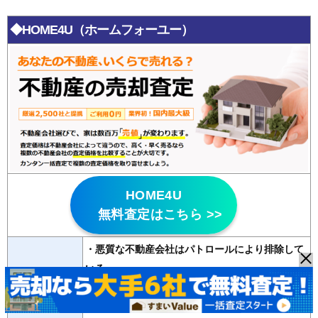
◆HOME4U（ホームフォーユー）
HOME4U
無料査定はこちら >>
・悪質な不動産会社はパトロールにより排除して
いる
特徴
・
20年以上の運営歴
があり信頼性が高い
・2500社の登録会社から最大6社の査定が無料で