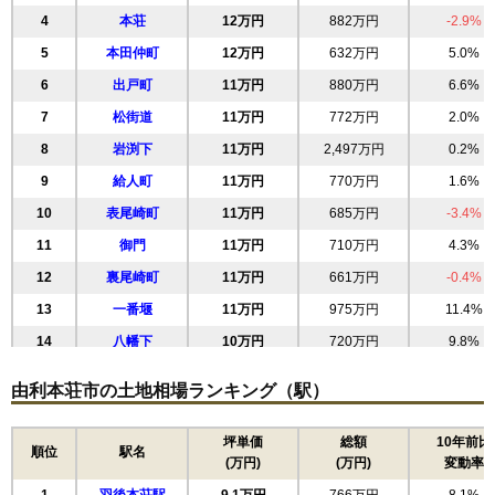
4
本荘
12万円
882万円
-2.9%
5
本田仲町
12万円
632万円
5.0%
6
出戸町
11万円
880万円
6.6%
7
松街道
11万円
772万円
2.0%
8
岩渕下
11万円
2,497万円
0.2%
9
給人町
11万円
770万円
1.6%
10
表尾崎町
11万円
685万円
-3.4%
11
御門
11万円
710万円
4.3%
12
裏尾崎町
11万円
661万円
-0.4%
13
一番堰
11万円
975万円
11.4%
14
八幡下
10万円
720万円
9.8%
15
砂子下
10万円
603万円
7.5%
由利本荘市の土地相場ランキング（駅）
16
中梵天
9.5万円
1,014万円
3.7%
17
砂糖畑
9.1万円
570万円
6.8%
坪単価
総額
10年前比
順位
駅名
(万円)
(万円)
変動率
18
赤沼下
9.0万円
891万円
3.1%