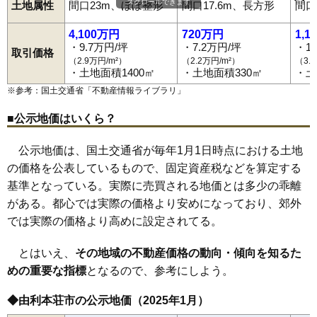
スクロールできます
土地属性
間口23m、ほぼ整形
間口17.6m、長方形
間口
神沢
砂子下
館
鳥海町上笹子
鳥海町百宅
土谷
鶴沼
出戸町
西目駅
羽後本荘駅
羽後岩谷駅
羽後亀田駅
岩城みなと駅
二十六木
長坂
中梵天
中町
西小人町
西梵天
西目町海士剥
道川駅
薬師堂駅
子吉駅
鮎川駅
前郷駅
矢島駅
西目町出戸
西目町西目
西目町沼田
二番堰
八幡下
花畑町
4,100万円
720万円
1,1
浜三川
東鮎川
東梵天
東由利老方
東由利舘合
古雪町
本田仲町
・9.7万円/坪
・7.2万円/坪
・1
前郷
松街道
松ケ崎
万願寺
水林
薬師堂
矢島町城内
矢島町立石
取引価格
（2.9万円/m²）
（2.2万円/m²）
（3.
矢島町七日町
矢島町元町
矢島町矢島町
本荘
・土地面積1400㎡
・土地面積330㎡
・土
※参考：国土交通省「
不動産情報ライブラリ
」
■公示地価はいくら？
公示地価は、国土交通省が毎年1月1日時点における土地
の価格を公表しているもので、固定資産税などを算定する
基準となっている。実際に売買される地価とは多少の乖離
がある。都心では実際の価格より安めになっており、郊外
では実際の価格より高めに設定されてる。
とはいえ、
その地域の不動産価格の動向・傾向を知るた
めの重要な指標
となるので、参考にしよう。
◆由利本荘市の公示地価（2025年1月）