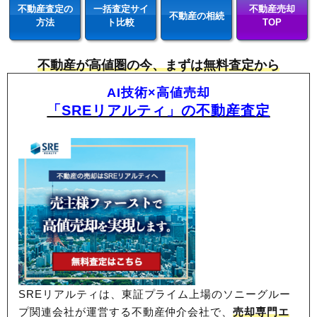
不動産査定の
一括査定サイ
不動産売却
不動産の相続
方法
ト比較
TOP
不動産が高値圏の今、まずは無料査定から
AI技術×高値売却
「SREリアルティ」の不動産査定
SREリアルティは、東証プライム上場のソニーグルー
プ関連会社が運営する不動産仲介会社で、
売却専門エ