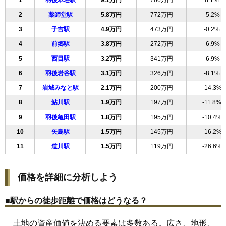
1
羽後本荘駅
9.1万円
766万円
8.1%
19
西小人町
8.9万円
671万円
3.5%
2
薬師堂駅
5.8万円
772万円
-5.2%
20
石脇
8.8万円
794万円
8.2%
3
子吉駅
4.9万円
473万円
-0.2%
21
桜小路
8.8万円
1,407万円
-3.3%
4
前郷駅
3.8万円
272万円
-6.9%
22
新組町
8.4万円
607万円
3.8%
5
西目駅
3.2万円
341万円
-6.9%
23
西梵天
7.9万円
811万円
2.1%
6
羽後岩谷駅
3.1万円
326万円
-8.1%
24
鶴沼
7.9万円
499万円
5.9%
7
岩城みなと駅
2.1万円
200万円
-14.3%
25
大鍬町
7.9万円
617万円
8.9%
8
鮎川駅
1.9万円
197万円
-11.8%
26
中町
7.4万円
2,461万円
-2.0%
9
羽後亀田駅
1.8万円
195万円
-10.4%
27
薬師堂
7.2万円
713万円
-2.9%
10
矢島駅
1.5万円
145万円
-16.2%
28
小人町
6.9万円
618万円
1.4%
11
道川駅
1.5万円
119万円
-26.6%
29
古雪町
6.5万円
586万円
6.8%
30
井戸尻
6.2万円
1,229万円
1.2%
価格を詳細に分析しよう
31
大浦
5.6万円
391万円
-0.6%
32
川口
5.1万円
552万円
4.0%
■駅からの徒歩距離で価格はどうなる？
33
水林
4.5万円
789万円
-0.0%
土地の資産価値を決める要素は多数ある。広さ、地形、
34
荒町
4.4万円
329万円
-1.1%