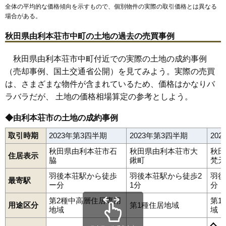
全体の平均的な価格傾向を示すもので、個別物件の実際の取引価格とは異なる
場合がある。
秋田県由利本荘市中町の土地の過去の売買事例
秋田県由利本荘市中町付近での実際の土地の成約事例
（売却事例、国土交通省公開）を見てみよう。実際の売買
は、さまざまな物件が含まれているため、価格はかなりバ
ラバラだが、 土地の価格相場算定の参考としよう。
◆由利本荘市の土地の成約事例
取引時期
2023年第3四半期
2023年第3四半期
20
秋田県由利本荘市石
秋田県由利本荘市大
秋田
住居表示
脇
鍬町
梵天
羽後本荘駅から徒歩
羽後本荘駅から徒歩2
羽後
最寄駅
ー分
1分
分
第2種中高層住居専用
第1
用途区分
第1種住居地域
赤沼下
荒町
石脇
一番堰
井戸尻
岩城赤平
岩城勝手
岩城二古
地域
域
岩渕下
岩谷町
裏尾崎町
上野
大内三川
大鍬町
大谷
大浦
表尾崎町
川口
給人町
小人町
御門
桜小路
砂糖畑
三条
新組町