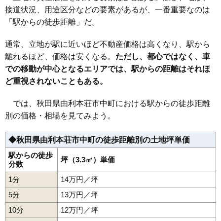
接道状況、用途区分などの要素があるが、一番重要なのは
35
岩谷町
3.8万円
378万円
-5.6%
「駅からの徒歩距離」だ。
36
矢島町七日町
3.4万円
299万円
-10.6%
37
二十六木
3.3万円
478万円
-7.6%
通常、立地が駅に近いほど不動産価格は高くなり、駅から
38
前郷
3.3万円
247万円
-15.3%
離れるほど、価格は安くなる。
ただし、都心ではなく、車
での移動が中心となるエリアでは、駅からの距離はそれほ
39
西目町沼田
2.9万円
335万円
-9.8%
ど重視されないこともある。
40
三条
2.8万円
626万円
-1.6%
41
矢島町城内
2.5万円
131万円
-14.1%
では、秋田県由利本荘市中町における駅からの徒歩距離
42
矢島町矢島町
2.2万円
140万円
-10.7%
別の価格・相場を見てみよう。
43
岩城二古
2.1万円
206万円
-14.2%
◆秋田県由利本荘市中町の徒歩距離別の土地坪単価
44
土谷
2.1万円
503万円
-10.6%
45
西目町出戸
2.1万円
219万円
-13.0%
駅からの徒歩
坪（3.3㎡）単価
分数
46
浜三川
2.1万円
307万円
-16.2%
1分
14万円／坪
47
東鮎川
1.9万円
194万円
-12.5%
5分
13万円／坪
48
岩城勝手
1.7万円
159万円
-26.4%
10分
12万円／坪
49
西目町海士剥
1.6万円
184万円
-11.1%