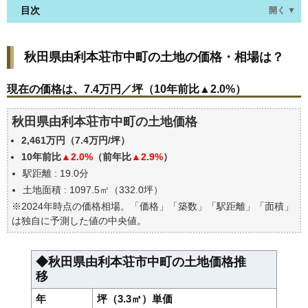
目次
開く ▼
秋田県由利本荘市中町の土地の価格・相場は？
秋田県由利本荘市中町の土地の価格・相場は？
現在の価格は、7.4万円／坪（10年前比▲2.0%）
価格を詳細に分析しよう
現在の価格は、7.4万円／坪（10年前比▲2.0%）
駅からの徒歩距離で価格はどうなる？
秋田県由利本荘市中町の土地価格
秋田県由利本荘市中町の土地の過去の売買事例
2,461万円（7.4万円/坪）
公示地価はいくら
10年前比
▲2.0%
（前年比
▲2.9%
）
エリアの将来性を人口予想から検討しよう
駅距離 : 19.0分
自分の年収でいくらの不動産が買える？
土地面積 : 1097.5㎡（332.0坪）
※2024年時点の価格相場。「価格」「築数」「駅距離」「面積」
は独自に予測した値の中央値。
◆秋田県由利本荘市中町の土地価格推
移
年
坪（3.3㎡）単価