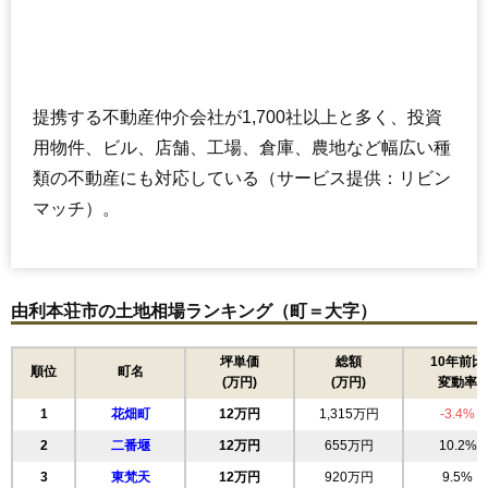
提携する不動産仲介会社が1,700社以上と多く、投資
用物件、ビル、店舗、工場、倉庫、農地など幅広い種
類の不動産にも対応している（サービス提供：リビン
マッチ）。
由利本荘市の土地相場ランキング（町＝大字）
坪単価
総額
10年前比
順位
町名
(万円)
(万円)
変動率
1
花畑町
12万円
1,315万円
-3.4%
2
二番堰
12万円
655万円
10.2%
3
東梵天
12万円
920万円
9.5%