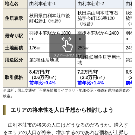
地点名
由利本荘市-1
由利本荘市-2
由利
秋田県由利本荘市石
秋田
秋田県由利本荘市後
住居表示
脇字今町156番120
脇字
町42番1《地番》
《地番》
《地
羽後本荘駅から1800
羽後本荘駅から2400
羽後
最寄り駅
m
m
m
土地面積
176㎡
253㎡
249
スクロールできます
第1種低層住居専用地
用途区分
第1種住居地域
第2
域
8.4万円/坪
7.2万円/坪
6.5
取引価格
（2.6万円/㎡）
（2.2万円/㎡）
（2
前年比+0.4%
前年比+1.4%
前年
※出所：国土交通省「
不動産情報ライブラリ・地価公示・都道府県地価調査の
検索
」
エリアの将来性を人口予想から検討しよう
由利本荘市の将来の人口はどうなるのだろうか。購入す
るエリアの人口が将来、増加するのであれば価格が上昇し