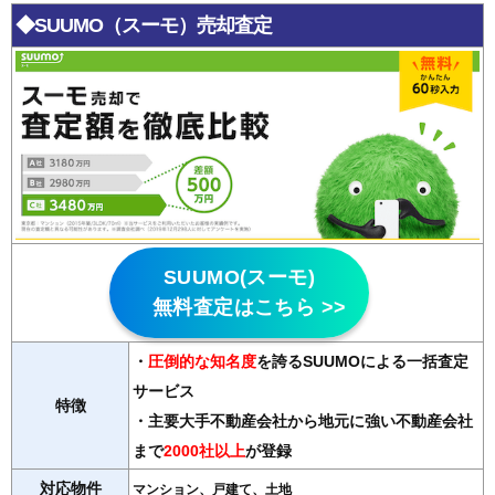
◆SUUMO（スーモ）売却査定
SUUMO(スーモ)
無料査定はこちら >>
・
圧倒的な知名度
を誇るSUUMOによる一括査定
サービス
特徴
・主要大手不動産会社から地元に強い不動産会社
まで
2000社以上
が登録
対応物件
マンション、戸建て、土地