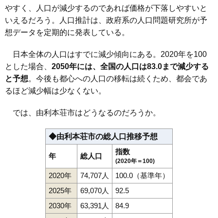
やすく、人口が減少するのであれば価格が下落しやすいと
いえるだろう。人口推計は、政府系の人口問題研究所が予
想データを定期的に発表している。
日本全体の人口はすでに減少傾向にある。2020年を100
とした場合、
2050年には、全国の人口は83.0まで減少する
と予想
。今後も都心への人口の移転は続くため、都会であ
るほど減少幅は少なくない。
では、由利本荘市はどうなるのだろうか。
◆由利本荘市の総人口推移予想
指数
年
総人口
(2020年＝100)
2020年
74,707人
100.0（基準年）
2025年
69,070人
92.5
2030年
63,391人
84.9