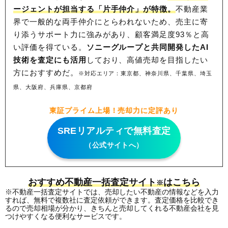
ージェントが担当する「片手仲介」が特徴。
不動産業
界で一般的な両手仲介にとらわれないため、
売主に寄
り添うサポート力に強みがあり、顧客満足度93％と高
い評価を得ている。
ソニーグループと共同開発したAI
技術を査定にも活用
しており、高値売却を目指したい
方におすすめだ。
※対応エリア：東京都、神奈川県、千葉県、埼玉
県、大阪府、兵庫県、京都府
東証プライム上場！売却力に定評あり
SREリアルティで無料査定
（公式サイトへ）
おすすめ不動産一括査定サイト
はこちら
※
※不動産一括査定サイトでは、売却したい不動産の情報などを入力
すれば、無料で複数社に査定依頼ができます。査定価格を比較でき
るので売却相場が分かり、きちんと売却してくれる不動産会社を見
つけやすくなる便利なサービスです。