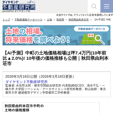
トップ
不動産価格データベース
土地
秋田県
秋田県由利本荘市
【AI予測】中町の
【AI予測】中町の土地価格相場は坪7.4万円(10年前
比▲2.0%)! 10年後の価格推移も公開｜秋田県由利本
荘市
2026年3月18日公開（2026年3月18日更新）
ダイヤモンド不動産研究所
監修者:
水谷昂太郎・都市空間総合研究所 代表取締役CEO
、
清水千弘・一
橋大学 大学院ソーシャル・データサイエンス研究科教授
、
秋山祐樹・東京
都市大学 建築都市デザイン学部都市工学科教授