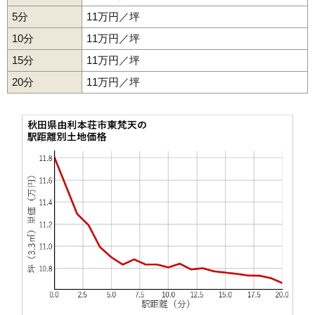
5分
11万円／坪
48
岩城勝手
1.7万円
159万円
-26.4%
10分
11万円／坪
49
西目町海士剥
1.6万円
184万円
-11.1%
15分
11万円／坪
50
矢島町元町
1.6万円
239万円
-21.7%
20分
51
長坂
11万円／坪
1.5万円
28万円
-12.4%
52
館
1.4万円
103万円
-14.2%
53
松ケ崎
1.3万円
113万円
-15.0%
54
大内三川
1.3万円
121万円
-23.7%
55
矢島町立石
1.3万円
178万円
-23.7%
56
岩城赤平
1.2万円
131万円
-14.5%
57
神沢
1.1万円
117万円
-22.0%
58
鳥海町上笹子
1.1万円
102万円
-22.4%
59
上野
1.0万円
168万円
-35.0%
60
東由利舘合
1.0万円
36万円
-20.5%
61
西目町西目
0.9万円
138万円
-18.6%
62
万願寺
0.8万円
248万円
-31.3%