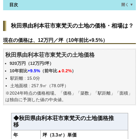
目次
開く ▼
秋田県由利本荘市東梵天の土地の価格・相場は？
秋田県由利本荘市東梵天の土地の価格・相場は？
現在の価格は、12万円／坪（10年前比+9.5%）
価格を詳細に分析しよう
現在の価格は、12万円／坪（10年前比+9.5%）
駅からの徒歩距離で価格はどうなる？
秋田県由利本荘市東梵天の土地価格
秋田県由利本荘市東梵天の土地の過去の売買事例
920万円（12万円/坪）
公示地価はいくら
10年前比
+9.5%
（前年比
▲0.2%
）
エリアの将来性を人口予想から検討しよう
駅距離 : 15.0分
自分の年収でいくらの不動産が買える？
土地面積 : 257.9㎡（78.0坪）
※2024年時点の価格相場。「価格」「築数」「駅距離」「面積」
は独自に予測した値の中央値。
◆秋田県由利本荘市東梵天の土地価格推
移
年
坪（3.3㎡）単価