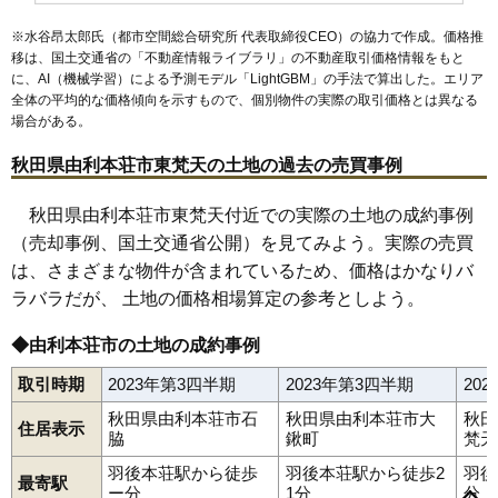
63
鳥海町百宅
0.8万円
172万円
-15.3%
※水谷昂太郎氏（都市空間総合研究所 代表取締役CEO）の協力で作成。価格推
64
東由利老方
0.8万円
101万円
-17.6%
移は、国土交通省の「
不動産情報ライブラリ
」の不動産取引価格情報をもと
に、AI（機械学習）による予測モデル「LightGBM」の手法で算出した。エリア
65
大谷
0.7万円
437万円
-24.4%
全体の平均的な価格傾向を示すもので、個別物件の実際の取引価格とは異なる
場合がある。
秋田県由利本荘市東梵天の土地の過去の売買事例
秋田県由利本荘市東梵天付近での実際の土地の成約事例
（売却事例、国土交通省公開）を見てみよう。実際の売買
は、さまざまな物件が含まれているため、価格はかなりバ
ラバラだが、 土地の価格相場算定の参考としよう。
◆由利本荘市の土地の成約事例
取引時期
2023年第3四半期
2023年第3四半期
20
秋田県由利本荘市石
秋田県由利本荘市大
秋田
住居表示
脇
鍬町
梵天
赤沼下
荒町
石脇
一番堰
井戸尻
岩城赤平
岩城勝手
岩城二古
岩渕下
岩谷町
裏尾崎町
上野
大内三川
大鍬町
大谷
大浦
羽後本荘駅から徒歩
羽後本荘駅から徒歩2
羽後
最寄駅
表尾崎町
川口
給人町
小人町
御門
桜小路
砂糖畑
三条
新組町
ー分
1分
分