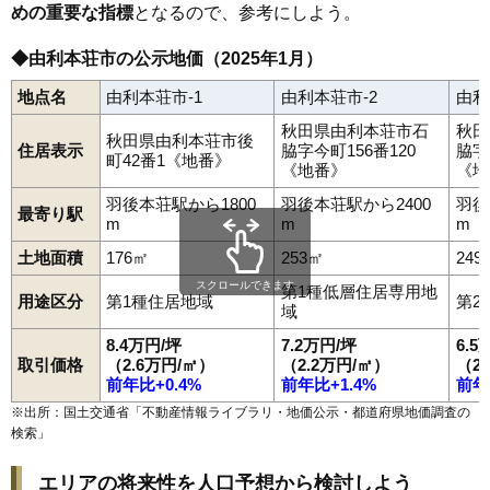
めの重要な指標
となるので、参考にしよう。
◆由利本荘市の公示地価（2025年1月）
地点名
由利本荘市-1
由利本荘市-2
由利
秋田県由利本荘市石
秋田
秋田県由利本荘市後
住居表示
脇字今町156番120
脇字
町42番1《地番》
《地番》
《地
羽後本荘駅から1800
羽後本荘駅から2400
羽後
最寄り駅
m
m
m
土地面積
176㎡
253㎡
249
スクロールできます
第1種低層住居専用地
用途区分
第1種住居地域
第2
域
8.4万円/坪
7.2万円/坪
6.5
取引価格
（2.6万円/㎡）
（2.2万円/㎡）
（2
前年比+0.4%
前年比+1.4%
前年
※出所：国土交通省「
不動産情報ライブラリ・地価公示・都道府県地価調査の
検索
」
エリアの将来性を人口予想から検討しよう