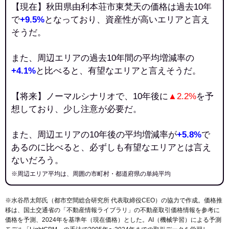
【現在】秋田県由利本荘市東梵天の価格は過去10年
で
+9.5%
となっており、資産性が高いエリアと言え
そうだ。
また、周辺エリアの過去10年間の平均増減率の
+4.1%
と比べると、有望なエリアと言えそうだ。
【将来】ノーマルシナリオで、10年後に
▲2.2%
を予
想しており、少し注意が必要だ。
また、周辺エリアの10年後の平均増減率が
+5.8%
で
あるのに比べると、必ずしも有望なエリアとは言え
ないだろう。
※周辺エリア平均は、周囲の市町村・都道府県の単純平均
※水谷昂太郎氏（都市空間総合研究所 代表取締役CEO）の協力で作成。価格推
移は、国土交通省の「
不動産情報ライブラリ
」の不動産取引価格情報を参考に
価格を予測、2024年を基準年（現在価格）とした。AI（機械学習）による予測