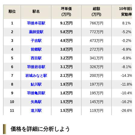
17
砂糖畑
9.1万円
570万円
6.8%
坪単価
総額
10年前比
順位
駅名
(万円)
(万円)
変動率
18
赤沼下
9.0万円
891万円
3.1%
1
羽後本荘駅
9.1万円
766万円
8.1%
19
西小人町
8.9万円
671万円
3.5%
2
薬師堂駅
5.8万円
772万円
-5.2%
20
石脇
8.8万円
794万円
8.2%
3
子吉駅
4.9万円
473万円
-0.2%
21
桜小路
8.8万円
1,407万円
-3.3%
4
前郷駅
3.8万円
272万円
-6.9%
22
新組町
8.4万円
607万円
3.8%
5
西目駅
3.2万円
341万円
-6.9%
23
西梵天
7.9万円
811万円
2.1%
6
羽後岩谷駅
3.1万円
326万円
-8.1%
24
鶴沼
7.9万円
499万円
5.9%
7
岩城みなと駅
2.1万円
200万円
-14.3%
25
大鍬町
7.9万円
617万円
8.9%
8
鮎川駅
1.9万円
197万円
-11.8%
26
中町
7.4万円
2,461万円
-2.0%
9
羽後亀田駅
1.8万円
195万円
-10.4%
27
薬師堂
7.2万円
713万円
-2.9%
10
矢島駅
1.5万円
145万円
-16.2%
28
小人町
6.9万円
618万円
1.4%
11
道川駅
1.5万円
119万円
-26.6%
29
古雪町
6.5万円
586万円
6.8%
30
井戸尻
6.2万円
1,229万円
1.2%
価格を詳細に分析しよう
31
大浦
5.6万円
391万円
-0.6%