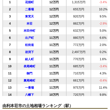
1
花畑町
12万円
1,315万円
-3.4%
2
二番堰
12万円
655万円
10.2%
3
東梵天
12万円
920万円
9.5%
4
本荘
12万円
882万円
-2.9%
5
本田仲町
12万円
632万円
5.0%
6
出戸町
11万円
880万円
6.6%
7
松街道
11万円
772万円
2.0%
8
岩渕下
11万円
2,497万円
0.2%
9
給人町
11万円
770万円
1.6%
10
表尾崎町
11万円
685万円
-3.4%
11
御門
11万円
710万円
4.3%
12
裏尾崎町
11万円
661万円
-0.4%
13
一番堰
11万円
975万円
11.4%
14
八幡下
10万円
720万円
9.8%
15
砂子下
10万円
603万円
7.5%
由利本荘市の土地相場ランキング（駅）
16
中梵天
9.5万円
1,014万円
3.7%