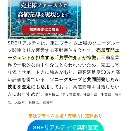
SREリアルティは、東証プライム上場のソニーグルー
プ関連会社が運営する不動産仲介会社で、
売却専門エ
ージェントが担当する「片手仲介」が特徴。
不動産業
界で一般的な両手仲介にとらわれないため、
売主に寄
り添うサポート力に強みがあり、顧客満足度93％と高
い評価を得ている。
ソニーグループと共同開発したAI
技術を査定にも活用
しており、高値売却を目指したい
方におすすめだ。
※対応エリア：東京都、神奈川県、千葉県、埼玉
県、大阪府、兵庫県、京都府
東証プライム上場！売却力に定評あり
SREリアルティで無料査定