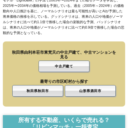
モデル「LightGBM」の手法で2005年〜2024年までの取引データを学習し、
2025年〜2034年の価格相場を予測している。過去（2005年～2024年）の価格
動向や人口推計を基に、ノーマルシナリオは最も可能性が高いとAIが予測した
将来価格の推移を示している。グッドシナリオは、将来の人口や地価がノーマ
ルシナリオに比べて約1.1倍で推移した場合の楽観的な予測、バッドシナリオ
は、将来の人口や地価がノーマルシナリオに比べて約0.9倍で推移した場合の悲
観的な予測となっている。
秋田県由利本荘市東梵天の中古戸建て、中古マンションを
見る
中古戸建て
最寄りの市区町村から探す
秋田県秋田市
山形県酒田市
所有する不動産、いくらで売れる？
「リビンマッチ」一括査定