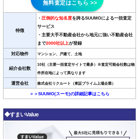
無料査定はこちら >>
・
圧倒的な知名度
を誇るSUUMOによる一括査定
サービス
特徴
・主要大手不動産会社から地元に強い不動産会社
まで
2000社以上
が登録
対応物件
マンション、戸建て、土地
10社（主要一括査定サイトで最多）※査定可能会社数は物
紹介会社数
件所在地によって異なります
運営会社
株式会社リクルート（東証プライム上場企業）
＞＞SUUMO(スーモ)の詳細記事はこちら
◆すまいValue