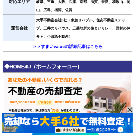
対応エリア
岐阜、三重、大阪、兵庫、京都、滋賀、奈良、和歌山、岡
山、広島、福岡、佐賀
大手不動産会社6社（東急リバブル、住友不動産ステッ
運営会社
プ、三井のリハウス、三菱地所の住まいリレー、野村の仲
介＋、小田急不動産）
＞＞すまいvalueの詳細記事はこちら
◆HOME4U（ホームフォーユー）