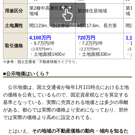
神沢
砂子下
館
鳥海町上笹子
鳥海町百宅
土谷
鶴沼
出戸町
西目駅
羽後本荘駅
羽後岩谷駅
羽後亀田駅
岩城みなと駅
二十六木
長坂
中梵天
中町
西小人町
西梵天
西目町海士剥
第2種中高層住居専用
第1
道川駅
薬師堂駅
子吉駅
鮎川駅
前郷駅
矢島駅
用途区分
第1種住居地域
西目町出戸
西目町西目
西目町沼田
二番堰
八幡下
花畑町
地域
域
浜三川
東鮎川
東梵天
東由利老方
東由利舘合
古雪町
本田仲町
前郷
松街道
松ケ崎
万願寺
水林
薬師堂
矢島町城内
矢島町立石
スクロールできます
土地属性
間口23m、ほぼ整形
間口17.6m、長方形
間口
矢島町七日町
矢島町元町
矢島町矢島町
本荘
4,100万円
720万円
1,1
・9.7万円/坪
・7.2万円/坪
・1
取引価格
（2.9万円/m²）
（2.2万円/m²）
（3.
・土地面積1400㎡
・土地面積330㎡
・土
※参考：国土交通省「
不動産情報ライブラリ
」
■公示地価はいくら？
公示地価は、国土交通省が毎年1月1日時点における土地
の価格を公表しているもので、固定資産税などを算定する
基準となっている。実際に売買される地価とは多少の乖離
がある。都心では実際の価格より安めになっており、郊外
では実際の価格より高めに設定されてる。
とはいえ、
その地域の不動産価格の動向・傾向を知るた