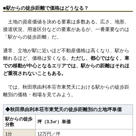
32
川口
5.1万円
552万円
4.0%
■駅からの徒歩距離で価格はどうなる？
33
水林
4.5万円
789万円
-0.0%
土地の資産価値を決める要素は多数ある。広さ、地形、
34
荒町
4.4万円
329万円
-1.1%
接道状況、用途区分などの要素があるが、一番重要なのは
35
岩谷町
3.8万円
378万円
-5.6%
「駅からの徒歩距離」だ。
36
矢島町七日町
3.4万円
299万円
-10.6%
37
二十六木
3.3万円
478万円
-7.6%
通常、立地が駅に近いほど不動産価格は高くなり、駅から
38
前郷
3.3万円
247万円
-15.3%
離れるほど、価格は安くなる。
ただし、都心ではなく、車
での移動が中心となるエリアでは、駅からの距離はそれほ
39
西目町沼田
2.9万円
335万円
-9.8%
ど重視されないこともある。
40
三条
2.8万円
626万円
-1.6%
41
矢島町城内
2.5万円
131万円
-14.1%
では、秋田県由利本荘市東梵天における駅からの徒歩距
42
矢島町矢島町
2.2万円
140万円
-10.7%
離別の価格・相場を見てみよう。
43
岩城二古
2.1万円
206万円
-14.2%
◆秋田県由利本荘市東梵天の徒歩距離別の土地坪単価
44
土谷
2.1万円
503万円
-10.6%
45
西目町出戸
2.1万円
219万円
-13.0%
駅からの徒歩
坪（3.3㎡）単価
分数
46
浜三川
2.1万円
307万円
-16.2%
1分
12万円／坪
47
東鮎川
1.9万円
194万円
-12.5%