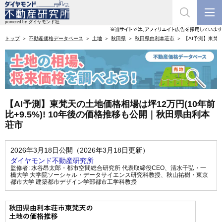
トップ
不動産価格データベース
土地
秋田県
秋田県由利本荘市
【AI予測】東梵天
【AI予測】東梵天の土地価格相場は坪12万円(10年前
比+9.5%)! 10年後の価格推移も公開｜秋田県由利本
荘市
2026年3月18日公開（2026年3月18日更新）
ダイヤモンド不動産研究所
監修者:
水谷昂太郎・都市空間総合研究所 代表取締役CEO
、
清水千弘・一
橋大学 大学院ソーシャル・データサイエンス研究科教授
、
秋山祐樹・東京
都市大学 建築都市デザイン学部都市工学科教授