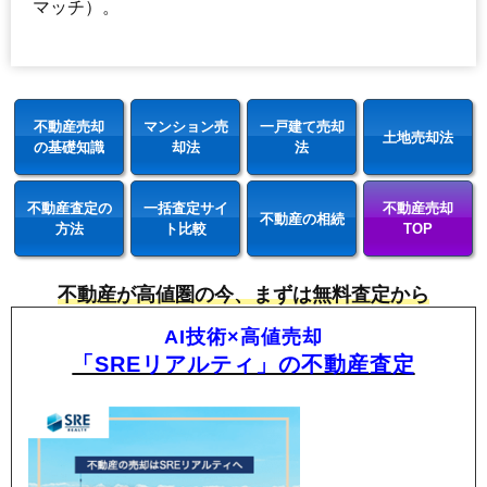
マッチ）。
不動産売却
マンション売
一戸建て売却
土地売却法
の基礎知識
却法
法
不動産査定の
一括査定サイ
不動産売却
不動産の相続
方法
ト比較
TOP
不動産が高値圏の今、まずは無料査定から
AI技術×高値売却
「SREリアルティ」の不動産査定