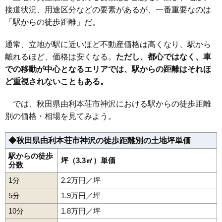
接道状況、用途区分などの要素があるが、一番重要なのは
35
岩谷町
3.8万円
378万円
-5.6%
「駅からの徒歩距離」だ。
36
矢島町七日町
3.4万円
299万円
-10.6%
37
二十六木
3.3万円
478万円
-7.6%
通常、立地が駅に近いほど不動産価格は高くなり、駅から
38
前郷
3.3万円
247万円
-15.3%
離れるほど、価格は安くなる。
ただし、都心ではなく、車
での移動が中心となるエリアでは、駅からの距離はそれほ
39
西目町沼田
2.9万円
335万円
-9.8%
ど重視されないこともある。
40
三条
2.8万円
626万円
-1.6%
41
矢島町城内
2.5万円
131万円
-14.1%
では、秋田県由利本荘市神沢における駅からの徒歩距離
42
矢島町矢島町
2.2万円
140万円
-10.7%
別の価格・相場を見てみよう。
43
岩城二古
2.1万円
206万円
-14.2%
◆秋田県由利本荘市神沢の徒歩距離別の土地坪単価
44
土谷
2.1万円
503万円
-10.6%
45
西目町出戸
2.1万円
219万円
-13.0%
駅からの徒歩
坪（3.3㎡）単価
分数
46
浜三川
2.1万円
307万円
-16.2%
1分
2.2万円／坪
47
東鮎川
1.9万円
194万円
-12.5%
5分
1.9万円／坪
48
岩城勝手
1.7万円
159万円
-26.4%
10分
1.8万円／坪
49
西目町海士剥
1.6万円
184万円
-11.1%