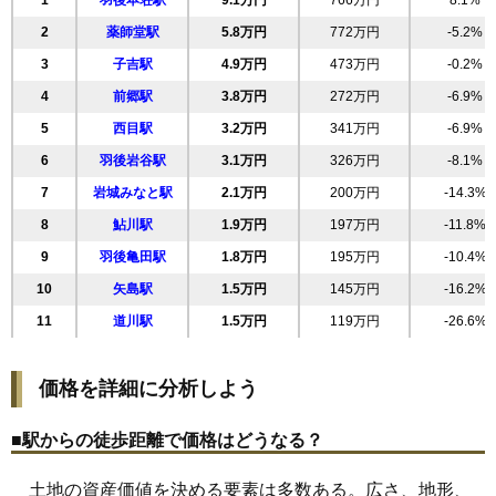
1
羽後本荘駅
9.1万円
766万円
8.1%
19
西小人町
8.9万円
671万円
3.5%
2
薬師堂駅
5.8万円
772万円
-5.2%
20
石脇
8.8万円
794万円
8.2%
3
子吉駅
4.9万円
473万円
-0.2%
21
桜小路
8.8万円
1,407万円
-3.3%
4
前郷駅
3.8万円
272万円
-6.9%
22
新組町
8.4万円
607万円
3.8%
5
西目駅
3.2万円
341万円
-6.9%
23
西梵天
7.9万円
811万円
2.1%
6
羽後岩谷駅
3.1万円
326万円
-8.1%
24
鶴沼
7.9万円
499万円
5.9%
7
岩城みなと駅
2.1万円
200万円
-14.3%
25
大鍬町
7.9万円
617万円
8.9%
8
鮎川駅
1.9万円
197万円
-11.8%
26
中町
7.4万円
2,461万円
-2.0%
9
羽後亀田駅
1.8万円
195万円
-10.4%
27
薬師堂
7.2万円
713万円
-2.9%
10
矢島駅
1.5万円
145万円
-16.2%
28
小人町
6.9万円
618万円
1.4%
11
道川駅
1.5万円
119万円
-26.6%
29
古雪町
6.5万円
586万円
6.8%
30
井戸尻
6.2万円
1,229万円
1.2%
価格を詳細に分析しよう
31
大浦
5.6万円
391万円
-0.6%
32
川口
5.1万円
552万円
4.0%
■駅からの徒歩距離で価格はどうなる？
33
水林
4.5万円
789万円
-0.0%
土地の資産価値を決める要素は多数ある。広さ、地形、
34
荒町
4.4万円
329万円
-1.1%