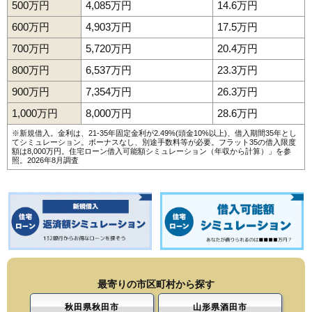
500万円
4,085万円
14.6万円
600万円
4,903万円
17.5万円
700万円
5,720万円
20.4万円
800万円
6,537万円
23.3万円
900万円
7,354万円
26.3万円
1,000万円
8,000万円
28.6万円
※新規借入。金利は、21-35年固定金利が2.49%(頭金10%以上)、借入期間35年とし
てシミュレーション。ボーナスなし、別途手数料等が必要。フラット35の借入限度
額は8,000万円。
住宅ローン借入可能額シミュレーション（年収から計算）
」を参
照。2026年8月調査
最寄りの市区町村から探す
秋田県秋田市
山形県酒田市