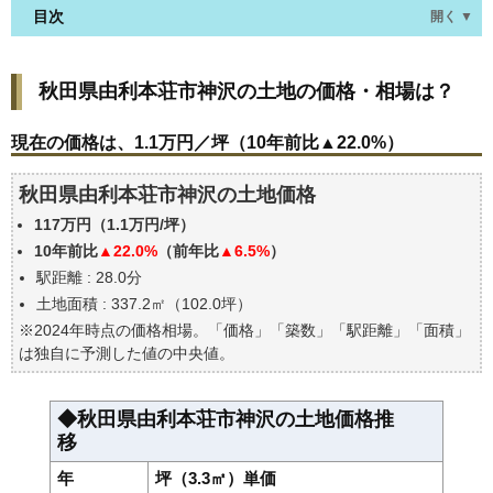
目次
開く ▼
秋田県由利本荘市神沢の土地の価格・相場は？
秋田県由利本荘市神沢の土地の価格・相場は？
現在の価格は、1.1万円／坪（10年前比▲22.0%）
価格を詳細に分析しよう
現在の価格は、1.1万円／坪（10年前比▲22.0%）
駅からの徒歩距離で価格はどうなる？
秋田県由利本荘市神沢の土地価格
秋田県由利本荘市神沢の土地の過去の売買事例
117万円（1.1万円/坪）
公示地価はいくら
10年前比
▲22.0%
（前年比
▲6.5%
）
エリアの将来性を人口予想から検討しよう
駅距離 : 28.0分
自分の年収でいくらの不動産が買える？
土地面積 : 337.2㎡（102.0坪）
※2024年時点の価格相場。「価格」「築数」「駅距離」「面積」
は独自に予測した値の中央値。
◆秋田県由利本荘市神沢の土地価格推
移
年
坪（3.3㎡）単価