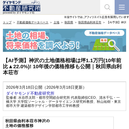
トップ
不動産価格データベース
土地
秋田県
秋田県由利本荘市
【AI予測】神沢の
【AI予測】神沢の土地価格相場は坪1.1万円(10年前
比▲22.0%)! 10年後の価格推移も公開｜秋田県由利
本荘市
2026年3月18日公開（2026年3月18日更新）
ダイヤモンド不動産研究所
監修者:
水谷昂太郎・都市空間総合研究所 代表取締役CEO
、
清水千弘・一
橋大学 大学院ソーシャル・データサイエンス研究科教授
、
秋山祐樹・東京
都市大学 建築都市デザイン学部都市工学科教授