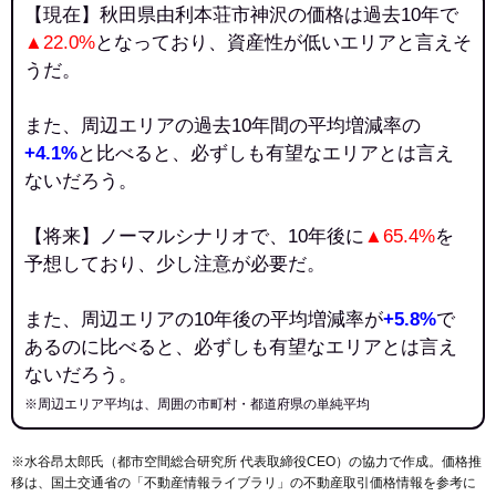
【現在】秋田県由利本荘市神沢の価格は過去10年で
▲22.0%
となっており、資産性が低いエリアと言えそ
うだ。
また、周辺エリアの過去10年間の平均増減率の
+4.1%
と比べると、必ずしも有望なエリアとは言え
ないだろう。
【将来】ノーマルシナリオで、10年後に
▲65.4%
を
予想しており、少し注意が必要だ。
また、周辺エリアの10年後の平均増減率が
+5.8%
で
あるのに比べると、必ずしも有望なエリアとは言え
ないだろう。
※周辺エリア平均は、周囲の市町村・都道府県の単純平均
※水谷昂太郎氏（都市空間総合研究所 代表取締役CEO）の協力で作成。価格推
移は、国土交通省の「
不動産情報ライブラリ
」の不動産取引価格情報を参考に