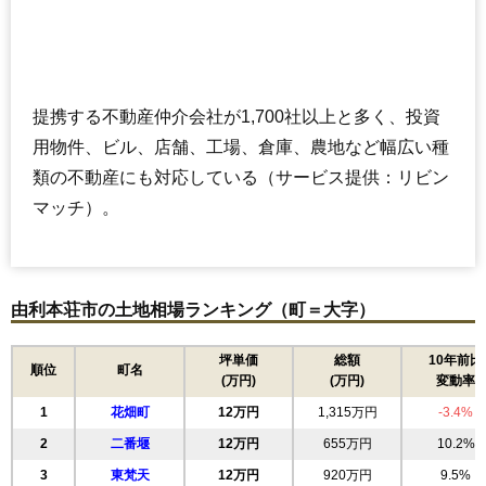
提携する不動産仲介会社が1,700社以上と多く、投資
用物件、ビル、店舗、工場、倉庫、農地など幅広い種
類の不動産にも対応している（サービス提供：リビン
マッチ）。
由利本荘市の土地相場ランキング（町＝大字）
坪単価
総額
10年前比
順位
町名
(万円)
(万円)
変動率
1
花畑町
12万円
1,315万円
-3.4%
2
二番堰
12万円
655万円
10.2%
3
東梵天
12万円
920万円
9.5%