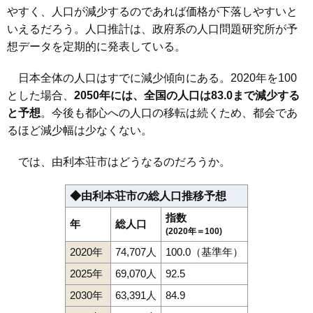
やすく、人口が減少するのであれば価格が下落しやすいと
いえるだろう。人口推計は、政府系の人口問題研究所が予
想データを定期的に発表している。
日本全体の人口はすでに減少傾向にある。2020年を100
とした場合、
2050年には、全国の人口は83.0まで減少する
と予想
。今後も都心への人口の移転は続くため、都会であ
るほど減少幅は少なくない。
では、由利本荘市はどうなるのだろうか。
◆由利本荘市の総人口推移予想
指数
年
総人口
(2020年＝100)
2020年
74,707人
100.0（基準年）
2025年
69,070人
92.5
2030年
63,391人
84.9