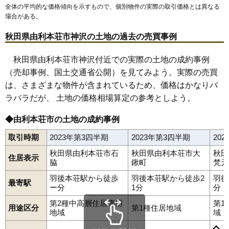
全体の平均的な価格傾向を示すもので、個別物件の実際の取引価格とは異なる
場合がある。
秋田県由利本荘市神沢の土地の過去の売買事例
秋田県由利本荘市神沢付近での実際の土地の成約事例
（売却事例、国土交通省公開）を見てみよう。実際の売買
は、さまざまな物件が含まれているため、価格はかなりバ
ラバラだが、 土地の価格相場算定の参考としよう。
◆由利本荘市の土地の成約事例
取引時期
2023年第3四半期
2023年第3四半期
20
秋田県由利本荘市石
秋田県由利本荘市大
秋田
住居表示
脇
鍬町
梵天
羽後本荘駅から徒歩
羽後本荘駅から徒歩2
羽後
最寄駅
ー分
1分
分
第2種中高層住居専用
第1
用途区分
第1種住居地域
赤沼下
荒町
石脇
一番堰
井戸尻
岩城赤平
岩城勝手
岩城二古
地域
域
岩渕下
岩谷町
裏尾崎町
上野
大内三川
大鍬町
大谷
大浦
表尾崎町
川口
給人町
小人町
御門
桜小路
砂糖畑
三条
新組町