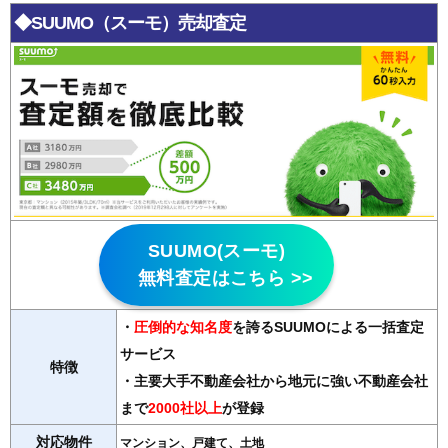
◆SUUMO（スーモ）売却査定
SUUMO(スーモ)
無料査定はこちら >>
・
圧倒的な知名度
を誇るSUUMOによる一括査定
サービス
特徴
・主要大手不動産会社から地元に強い不動産会社
まで
2000社以上
が登録
対応物件
マンション、戸建て、土地