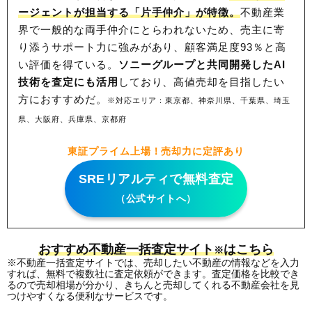
ージェントが担当する「片手仲介」が特徴。
不動産業
界で一般的な両手仲介にとらわれないため、
売主に寄
り添うサポート力に強みがあり、顧客満足度93％と高
い評価を得ている。
ソニーグループと共同開発したAI
技術を査定にも活用
しており、高値売却を目指したい
方におすすめだ。
※対応エリア：東京都、神奈川県、千葉県、埼玉
県、大阪府、兵庫県、京都府
東証プライム上場！売却力に定評あり
SREリアルティで無料査定
（公式サイトへ）
おすすめ不動産一括査定サイト
はこちら
※
※不動産一括査定サイトでは、売却したい不動産の情報などを入力
すれば、無料で複数社に査定依頼ができます。査定価格を比較でき
るので売却相場が分かり、きちんと売却してくれる不動産会社を見
つけやすくなる便利なサービスです。