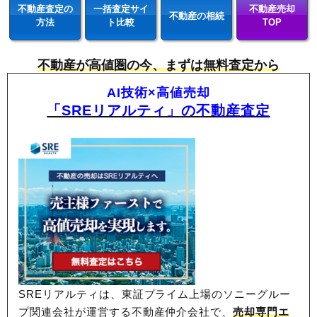
不動産査定の
一括査定サイ
不動産売却
不動産の相続
方法
ト比較
TOP
不動産が高値圏の今、まずは無料査定から
AI技術×高値売却
「SREリアルティ」の不動産査定
SREリアルティは、東証プライム上場のソニーグルー
プ関連会社が運営する不動産仲介会社で、
売却専門エ