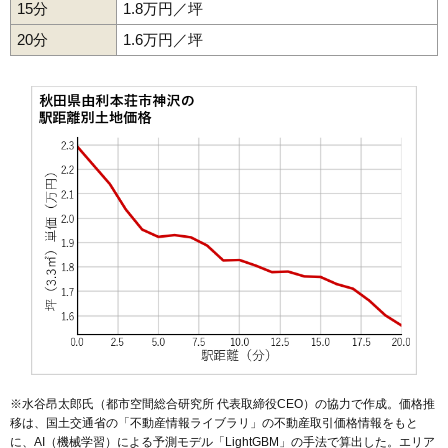
15分
1.8万円／坪
50
矢島町元町
1.6万円
239万円
-21.7%
20分
51
長坂
1.6万円／坪
1.5万円
28万円
-12.4%
52
館
1.4万円
103万円
-14.2%
53
松ケ崎
1.3万円
113万円
-15.0%
54
大内三川
1.3万円
121万円
-23.7%
55
矢島町立石
1.3万円
178万円
-23.7%
56
岩城赤平
1.2万円
131万円
-14.5%
57
神沢
1.1万円
117万円
-22.0%
58
鳥海町上笹子
1.1万円
102万円
-22.4%
59
上野
1.0万円
168万円
-35.0%
60
東由利舘合
1.0万円
36万円
-20.5%
61
西目町西目
0.9万円
138万円
-18.6%
62
万願寺
0.8万円
248万円
-31.3%
63
鳥海町百宅
0.8万円
172万円
-15.3%
※水谷昂太郎氏（都市空間総合研究所 代表取締役CEO）の協力で作成。価格推
64
東由利老方
0.8万円
101万円
-17.6%
移は、国土交通省の「
不動産情報ライブラリ
」の不動産取引価格情報をもと
に、AI（機械学習）による予測モデル「LightGBM」の手法で算出した。エリア
65
大谷
0.7万円
437万円
-24.4%