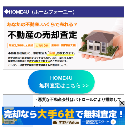
◆HOME4U（ホームフォーユー）
HOME4U
無料査定はこちら >>
・悪質な不動産会社はパトロールにより排除して
いる
特徴
・
20年以上の運営歴
があり信頼性が高い
・2500社の登録会社から最大6社の査定が無料で