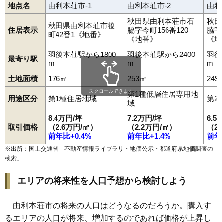
地点名
由利本荘市-1
由利本荘市-2
由利
秋田県由利本荘市石
秋田
秋田県由利本荘市後
住居表示
脇字今町156番120
脇字
町42番1《地番》
《地番》
《地
羽後本荘駅から1800
羽後本荘駅から2400
羽後
最寄り駅
m
m
m
土地面積
176㎡
253㎡
249
スクロールできます
第1種低層住居専用地
用途区分
第1種住居地域
第2
域
8.4万円/坪
7.2万円/坪
6.5
取引価格
（2.6万円/㎡）
（2.2万円/㎡）
（2
前年比+0.4%
前年比+1.4%
前年
※出所：国土交通省「
不動産情報ライブラリ・地価公示・都道府県地価調査の
検索
」
エリアの将来性を人口予想から検討しよう
由利本荘市の将来の人口はどうなるのだろうか。購入す
るエリアの人口が将来、増加するのであれば価格が上昇し