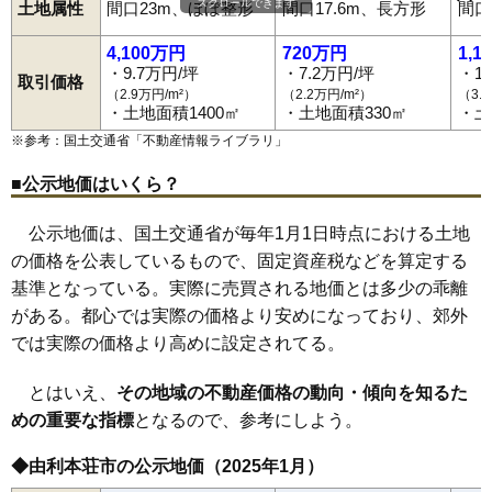
スクロールできます
土地属性
間口23m、ほぼ整形
間口17.6m、長方形
間口
神沢
砂子下
館
鳥海町上笹子
鳥海町百宅
土谷
鶴沼
出戸町
西目駅
羽後本荘駅
羽後岩谷駅
羽後亀田駅
岩城みなと駅
二十六木
長坂
中梵天
中町
西小人町
西梵天
西目町海士剥
道川駅
薬師堂駅
子吉駅
鮎川駅
前郷駅
矢島駅
西目町出戸
西目町西目
西目町沼田
二番堰
八幡下
花畑町
4,100万円
720万円
1,1
浜三川
東鮎川
東梵天
東由利老方
東由利舘合
古雪町
本田仲町
・9.7万円/坪
・7.2万円/坪
・1
前郷
松街道
松ケ崎
万願寺
水林
薬師堂
矢島町城内
矢島町立石
取引価格
（2.9万円/m²）
（2.2万円/m²）
（3.
矢島町七日町
矢島町元町
矢島町矢島町
本荘
・土地面積1400㎡
・土地面積330㎡
・土
※参考：国土交通省「
不動産情報ライブラリ
」
■公示地価はいくら？
公示地価は、国土交通省が毎年1月1日時点における土地
の価格を公表しているもので、固定資産税などを算定する
基準となっている。実際に売買される地価とは多少の乖離
がある。都心では実際の価格より安めになっており、郊外
では実際の価格より高めに設定されてる。
とはいえ、
その地域の不動産価格の動向・傾向を知るた
めの重要な指標
となるので、参考にしよう。
◆由利本荘市の公示地価（2025年1月）