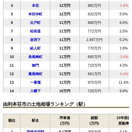
4
本荘
12万円
882万円
-2.9%
5
本田仲町
12万円
632万円
5.0%
6
出戸町
11万円
880万円
6.6%
7
松街道
11万円
772万円
2.0%
8
岩渕下
11万円
2,497万円
0.2%
9
給人町
11万円
770万円
1.6%
10
表尾崎町
11万円
685万円
-3.4%
11
御門
11万円
710万円
4.3%
12
裏尾崎町
11万円
661万円
-0.4%
13
一番堰
11万円
975万円
11.4%
14
八幡下
10万円
720万円
9.8%
15
砂子下
10万円
603万円
7.5%
由利本荘市の土地相場ランキング（駅）
16
中梵天
9.5万円
1,014万円
3.7%
17
砂糖畑
9.1万円
570万円
6.8%
坪単価
総額
10年前比
順位
駅名
(万円)
(万円)
変動率
18
赤沼下
9.0万円
891万円
3.1%