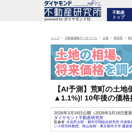
不動産
トップ
トップ
不動産価格データベース
土地
秋田県
秋
【AI予測】荒町の土地価
▲1.1%)! 10年後
2026年3月18日公開（2026年3月18日更
ダイヤモンド不動産研究所
監修者:
水谷昂太郎・都市空間総合研究所 代表取
ンス研究科教授
、
秋山祐樹・東京都市大学 建築