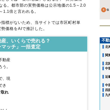
る。都市部の実勢価格は公示地価の1.5～2.0
～1.1倍と言われる。
指標がないため、当サイトでは市区町村単
勢価格をAIで推計した。
動産、いくらで売れる？
不動
ンマッチ」一括査定
北
関
不動産
北
ろう。
中
近
で、現
でき
中
四
け取れ
九
赤沼下
荒町
石脇
一番堰
井戸尻
岩城赤平
岩城勝手
岩城二古
岩渕下
岩谷町
裏尾崎町
上野
大内三川
大鍬町
大谷
大浦
表尾崎町
川口
給人
小人町
御門
桜小路
砂糖畑
三条
新組町
神沢
砂子下
館
鳥海町上笹子