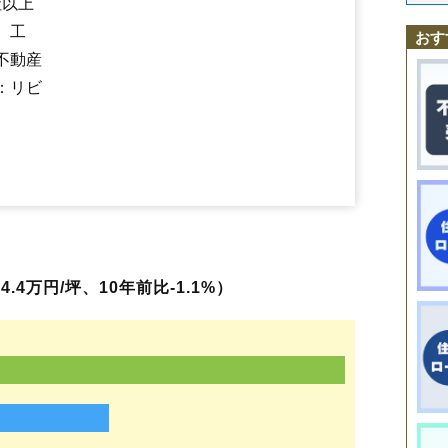
社以上
鳥海町百宅
西目駅
羽後本荘駅
土谷
鶴沼
羽後岩谷駅
出戸町
二十六木
羽後亀田駅
長坂
中梵天
岩城みなと駅
中町
西小人町
道川駅
、工
西梵天
薬師堂駅
西目町海士剥
子吉駅
鮎川駅
西目町出戸
前郷駅
矢島駅
西目町西目
西目町沼田
二番堰
おす
八幡下
花畑町
浜三川
東鮎川
東梵天
東由利老方
東由利舘合
古雪町
不動産
本田仲町
前郷
松街道
松ケ崎
万願寺
水林
薬師堂
矢島町城内
：リビ
矢島町立石
矢島町七日町
矢島町元町
矢島町矢島町
本荘
4万円/坪、10年前比-1.1%）