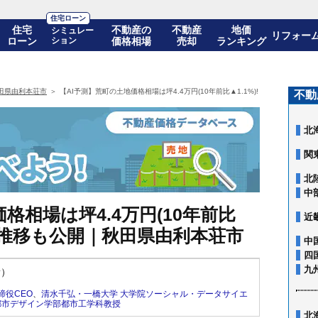
住宅ローン
住宅
不動産の
不動産
地価
シミュレー
リフォー
ローン
ション
価格相場
売却
ランキング
田県由利本荘市
【AI予測】荒町の土地価格相場は坪4.4万円(10年前比▲1.1%)! 10年後の価
不動
北
関
北
中
格相場は坪4.4万円(10年前比
近
の価格推移も公開｜秋田県由利本荘市
中
四
九
新）
締役CEO
、
清水千弘・一橋大学 大学院ソーシャル・データサイエ
都市デザイン学部都市工学科教授
北