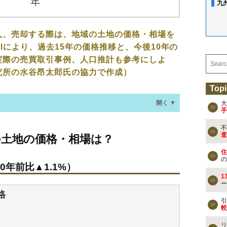
九
入、売却する際は、地域の土地の価格・相場を
Iにより、過去15年の価格推移と、今後10年の
実際の売買取引事例、人口推計も参考にしよ
究所の水谷昂太郎氏の協力で作成）
Topi
開く ▼
大
手
不
価格・相場は？
査
の土地の価格・相場は？
0年前比▲1.1%）
住
の
0年前比▲1.1%）
なる？
1
ー
過去の売買事例
格
引
較
検討しよう
リ