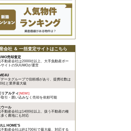
産会社 ＆ 一括査定サイトはこちら
UMO売却査定
載不動産会社は2000社以上、大手負動産ポー
ルサイトのSUUMOが運営
ME4U
TTデータグループで信頼感があり、提携社数は
00社と業界最大級
REリアルティ
[NEW!]
手取引・囲い込みなく売却を依頼可能
エウール
載不動産会社は1400社以上、扱う不動産の種
は多く農地にも対応
ULL HOME'S
載不動産会社は約1700社で最大級、対応する