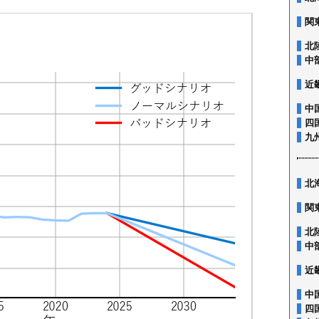
関
北
中
近
中
四
九
北
関
北
中
近
中
四