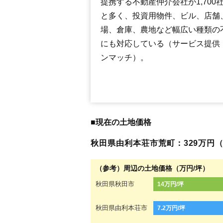
提携する不動産仲介会社が1,700
と多く、投資用物件、ビル、店舗
場、倉庫、農地など幅広い種類の
にも対応している（サービス提供
ンマッチ）。
■現在の土地価格
秋田県由利本荘市荒町：329万円（4.
（参考）周辺の土地価格（万円/坪）
秋田県秋田市
14万円/坪
秋田県由利本荘市
7.2万円/坪