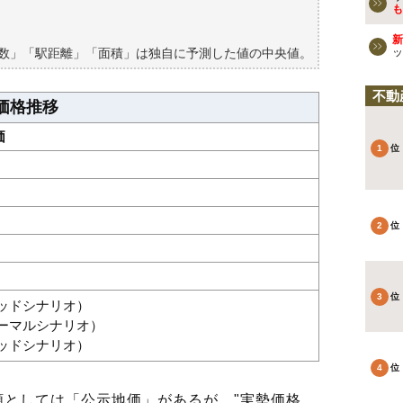
買える？
も
新
築数」「駅距離」「面積」は独自に予測した値の中央値。
ッ
不動
価格推移
価
グッドシナリオ）
ノーマルシナリオ）
バッドシナリオ）
としては「公示地価」があるが、"実勢価格