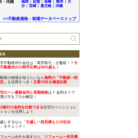
州・沖縄
福岡
|
佐賀
|
長崎
|
熊本
|
大
分
|
宮崎
|
鹿児島
|
沖縄
>>不動産価格・相場データベーストップ
cs
手不動産仲介会社は「両手取引」が蔓延！？
大
不動産仲介の両手比率は50%超も！
動産の相場を知りたいなら
無料の「不動産一括
定」
を活用すべき！
主要19社を徹底比較
宅ローン最新金利と長期推移
は？ 金利タイプ
選び方をプロが解説！
32銀行の金利を比較できる
住宅ローンシミュレ
ションを活用しよう
越しするなら「
引越し一括見積もり10社比
」をチェック！
フォーム会社を探すなら「
リフォーム一括見積