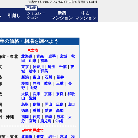
不動産
新築
中古
シミュレー
ム
引越し
ション
マンション
マンション
格推移も公開｜秋田県由利本荘市
産の価格・相場を調べよう
■土地
海道・東北
北海道
|
青森
|
岩手
|
宮城
|
秋
田
|
山形
|
福島
東
東京
|
神奈川
|
埼玉
|
千葉
|
茨
城
|
栃木
|
群馬
陸
新潟
|
富山
|
石川
|
福井
部
愛知
|
静岡
|
岐阜
|
三重
|
長
野
|
山梨
畿
大阪
|
兵庫
|
京都
|
奈良
|
和歌
山
|
滋賀
国
鳥取
|
島根
|
岡山
|
広島
|
山口
国
徳島
|
香川
|
愛媛
|
高知
州・沖縄
福岡
|
佐賀
|
長崎
|
熊本
|
大
分
|
宮崎
|
鹿児島
|
沖縄
■中古戸建て
海道・東北
北海道
|
青森
|
岩手
|
宮城
|
秋