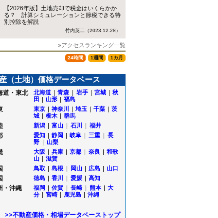
【2026年版】土地売却で税金はいくらかか
る？ 計算シミュレーションと節税できる特
別控除を解説
竹内英二（2023.12.28）
»アクセスランキング一覧
24時間
1週間
1カ月
産（土地）価格データベース
海道・東北
北海道
|
青森
|
岩手
|
宮城
|
秋
田
|
山形
|
福島
東
東京
|
神奈川
|
埼玉
|
千葉
|
茨
城
|
栃木
|
群馬
陸
新潟
|
富山
|
石川
|
福井
部
愛知
|
静岡
|
岐阜
|
三重
|
長
野
|
山梨
畿
大阪
|
兵庫
|
京都
|
奈良
|
和歌
山
|
滋賀
国
鳥取
|
島根
|
岡山
|
広島
|
山口
国
徳島
|
香川
|
愛媛
|
高知
州・沖縄
福岡
|
佐賀
|
長崎
|
熊本
|
大
分
|
宮崎
|
鹿児島
|
沖縄
町
>>不動産価格・相場データベーストップ