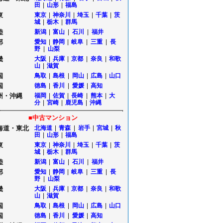
田
|
山形
|
福島
東
東京
|
神奈川
|
埼玉
|
千葉
|
茨
城
|
栃木
|
群馬
陸
新潟
|
富山
|
石川
|
福井
部
愛知
|
静岡
|
岐阜
|
三重
|
長
野
|
山梨
畿
大阪
|
兵庫
|
京都
|
奈良
|
和歌
山
|
滋賀
国
鳥取
|
島根
|
岡山
|
広島
|
山口
国
徳島
|
香川
|
愛媛
|
高知
州・沖縄
福岡
|
佐賀
|
長崎
|
熊本
|
大
分
|
宮崎
|
鹿児島
|
沖縄
■中古マンション
海道・東北
北海道
|
青森
|
岩手
|
宮城
|
秋
田
|
山形
|
福島
東
東京
|
神奈川
|
埼玉
|
千葉
|
茨
城
|
栃木
|
群馬
陸
新潟
|
富山
|
石川
|
福井
部
愛知
|
静岡
|
岐阜
|
三重
|
長
野
|
山梨
畿
大阪
|
兵庫
|
京都
|
奈良
|
和歌
山
|
滋賀
国
鳥取
|
島根
|
岡山
|
広島
|
山口
国
徳島
|
香川
|
愛媛
|
高知