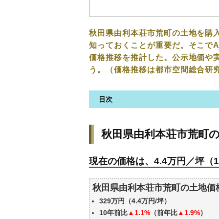
秋田県由利本荘市荒町の土地を購
知っておくことが重要だ。そこでA
価格推移を推計した。公示地価や
う。（価格推移は都市空間総合研
目次
秋田県由利本荘市荒町の土地の
秋田県由利本荘市荒町
現在の価格は、4.4万円／坪（1
価格を詳細に分析しよう
現在の価格は、4.4万円／坪（1
駅からの徒歩距離で価格はどう
秋田県由利本荘市荒町の土地の
秋田県由利本荘市荒町の土地価
公示地価はいくら
329万円（4.4万円/坪）
エリアの将来性を人口予想から
10年前比
▲1.1%
（前年比
▲1.9%
）