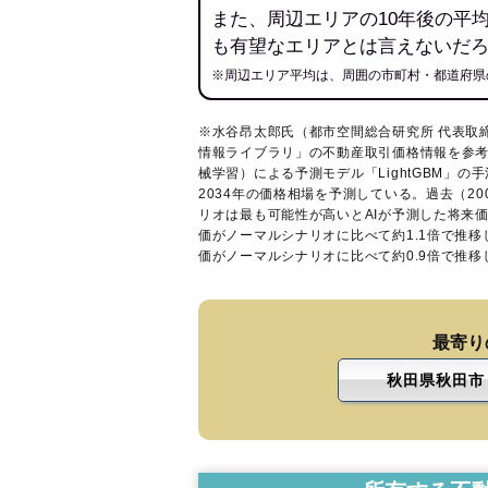
また、周辺エリアの10年後の平
も有望なエリアとは言えないだ
※周辺エリア平均は、周囲の市町村・都道府県
※水谷昂太郎氏（都市空間総合研究所 代表取
情報ライブラリ
」の不動産取引価格情報を参考
械学習）による予測モデル「LightGBM」の手
2034年の価格相場を予測している。過去（2
リオは最も可能性が高いとAIが予測した将来
価がノーマルシナリオに比べて約1.1倍で推
価がノーマルシナリオに比べて約0.9倍で推
最寄り
秋田県秋田市