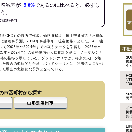
均増減率が
+5.8%
であるのに比べると、必ずし
ろう。
の単純平均
締役CEO）の協力で作成。価格推移は、国土交通省の「
不動産
に価格を予測、2024年を基準年（現在価格）とした。AI（機
法で2005年〜2024年までの取引データを学習し、2025年〜
不動
005年～2024年）の価格動向や人口推計を基に、ノーマルシナ
SU
価格の推移を示している。グッドシナリオは、将来の人口や地
掲
移した場合の楽観的な予測、バッドシナリオは、将来の人口や地
タ
移した場合の悲観的な予測となっている。
HO
N
13
の市区町村から探す
S
両
山形県酒田市
イ
掲
類
LIF
掲