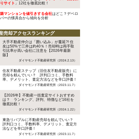
りサイト
」12社を徹底比較！
築マンションを値引きする会社
はどこ？デベロ
パーの懐具合から傾向を分析
産売却アクセスランキング
大手不動産仲介は「囲い込み」が蔓延?! 住
友は50%で三井は約40％！売却時は両手取
引比率が高い会社に注意を【2026年最新
版】
ダイヤモンド不動産研究所（2024.2.13）
住友不動産ステップ（旧住友不動産販売）に
売却を頼んでいい？ 評判口コミ、手数料
率、デメリット、査定方法などを辛口評価！
ダイヤモンド不動産研究所（2023.11.7）
【2026年】不動産一括査定サイトおすすめ
は？ ランキング、評判、特徴など16社を
徹底比較！
ダイヤモンド不動産研究所（2024.1.22）
東急リバブルに不動産売却を頼んでいい？
評判口コミ、手数料率、デメリット、査定方
法などを辛口評価！
ダイヤモンド不動産研究所（2023.11.7）