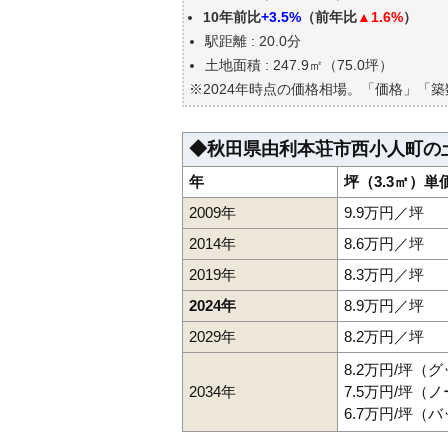
エリアの将来性を人口予想から
10年前比
+3.5%
（前年比
▲1.6%
）
自分の年収でいくらの不動産が
駅距離 : 20.0分
土地面積 : 247.9㎡（75.0坪）
※2024年時点の価格相場。「価格」「
◆秋田県由利本荘市西小人町の
年
坪（3.3㎡）単
2009年
9.9万円／坪
2014年
8.6万円／坪
2019年
8.3万円／坪
2024年
8.9万円／坪
2029年
8.2万円／坪
8.2万円/坪（
2034年
7.5万円/坪（
6.7万円/坪（