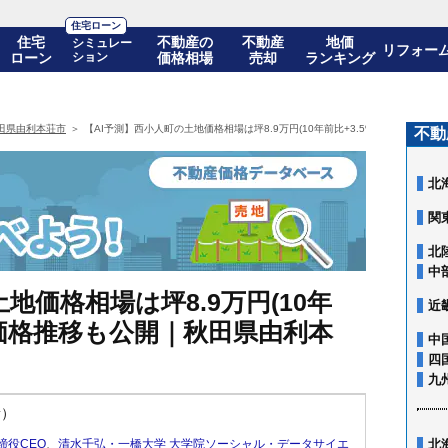
住宅ローン
住宅
不動産の
不動産
地価
シミュレー
リフォー
ローン
ション
価格相場
売却
ランキング
田県由利本荘市
【AI予測】西小人町の土地価格相場は坪8.9万円(10年前比+3.5%)! 10年後
不動
北
関
北
中
地価格相場は坪8.9万円(10年
近
年後の価格推移も公開｜秋田県由利本
中
四
九
新）
締役CEO
、
清水千弘・一橋大学 大学院ソーシャル・データサイエ
北