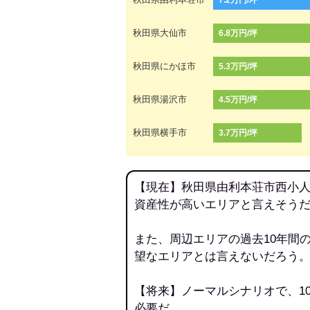
7.2万円/坪
秋田県大仙市
6.8万円/坪
秋田県にかほ市
5.3万円/坪
秋田県湯沢市
4.5万円/坪
秋田県横手市
3.7万円/坪
【現在】秋田県由利本荘市西小人
資産性が高いエリアと言えそう
また、周辺エリアの過去10年間
望なエリアとは言えないだろう
【将来】ノーマルシナリオで、1
必要だ。