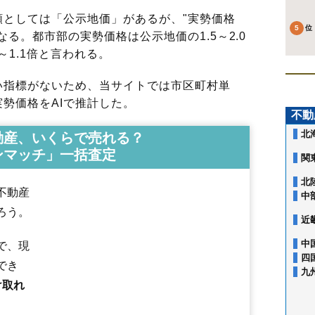
としては「公示地価」があるが、"実勢価格
る。都市部の実勢価格は公示地価の1.5～2.0
～1.1倍と言われる。
指標がないため、当サイトでは市区町村単
勢価格をAIで推計した。
不動
北
動産、いくらで売れる？
ンマッチ」一括査定
関
北
不動産
中
ろう。
近
中
で、現
四
でき
九
け取れ
赤沼下
荒町
石脇
一番堰
井戸尻
岩城赤平
岩城勝手
岩城二古
岩渕下
岩谷町
裏尾崎町
上野
大内三川
大鍬町
大谷
大浦
表尾崎町
川口
給人
小人町
御門
桜小路
砂糖畑
三条
新組町
神沢
砂子下
館
鳥海町上笹子