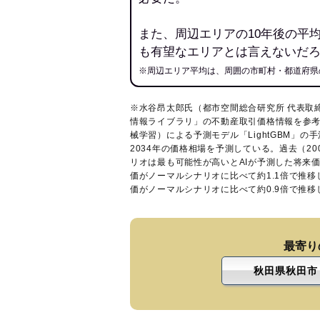
また、周辺エリアの10年後の平
も有望なエリアとは言えないだ
※周辺エリア平均は、周囲の市町村・都道府県
※水谷昂太郎氏（都市空間総合研究所 代表取
情報ライブラリ
」の不動産取引価格情報を参考
械学習）による予測モデル「LightGBM」の手
2034年の価格相場を予測している。過去（2
リオは最も可能性が高いとAIが予測した将来
価がノーマルシナリオに比べて約1.1倍で推
価がノーマルシナリオに比べて約0.9倍で推
最寄り
秋田県秋田市