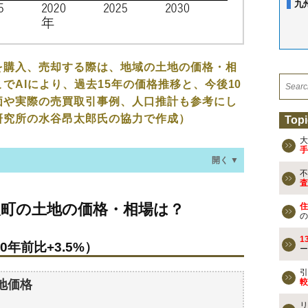
九
を購入、売却する際は、地域の土地の価格・相
でAIにより、過去15年の価格推移と、今後10
価や実際の売買取引事例、人口推計も参考にし
研究所の水谷昂太郎氏の協力で作成）
Topi
大
手
開く ▼
不
査
地の価格・相場は？
人町の土地の価格・相場は？
住
0年前比+3.5%）
の
1
0年前比+3.5%）
ー
なる？
地の過去の売買事例
引
較
地価格
リ