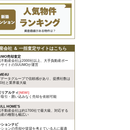
産会社 ＆ 一括査定サイトはこちら
UMO売却査定
載不動産会社は2000社以上、大手負動産ポー
ルサイトのSUUMOが運営
ME4U
TTデータグループで信頼感があり、提携社数は
00社と業界最大級
REリアルティ
[NEW!]
手取引・囲い込みなく売却を依頼可能
ULL HOME'S
載不動産会社は約1700社で最大級、対応する
動産の種類も幅広い
ンションナビ
ンションの売却や賃貸を考えている人に最適