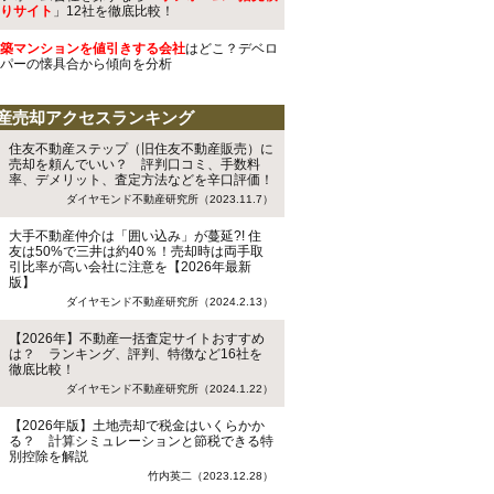
りサイト
」12社を徹底比較！
築マンションを値引きする会社
はどこ？デベロ
パーの懐具合から傾向を分析
産売却アクセスランキング
住友不動産ステップ（旧住友不動産販売）に
売却を頼んでいい？ 評判口コミ、手数料
率、デメリット、査定方法などを辛口評価！
ダイヤモンド不動産研究所（2023.11.7）
大手不動産仲介は「囲い込み」が蔓延?! 住
友は50%で三井は約40％！売却時は両手取
引比率が高い会社に注意を【2026年最新
版】
ダイヤモンド不動産研究所（2024.2.13）
【2026年】不動産一括査定サイトおすすめ
は？ ランキング、評判、特徴など16社を
徹底比較！
ダイヤモンド不動産研究所（2024.1.22）
【2026年版】土地売却で税金はいくらかか
る？ 計算シミュレーションと節税できる特
別控除を解説
竹内英二（2023.12.28）