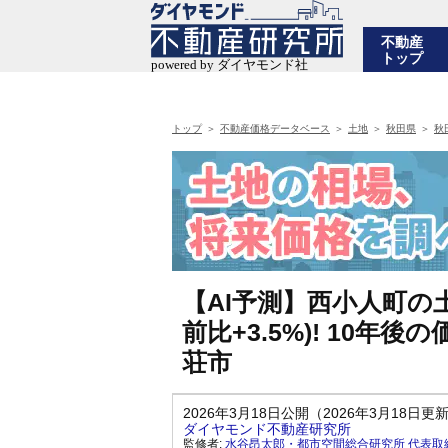
不動産
トップ
トップ
不動産価格データベース
土地
秋田県
秋
【AI予測】西小人町の土
前比+3.5%)! 10
荘市
2026年3月18日公開（2026年3月18日更
ダイヤモンド不動産研究所
監修者:
水谷昂太郎・都市空間総合研究所 代表取