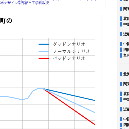
都市デザイン学部都市工学科教授
関
北
中
近
中
四
九
北
関
北
中
近
中
四