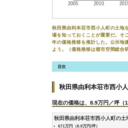
秋田県由利本荘市西小人町の土地
場を知っておくことが重要だ。そこ
年の価格推移を推計した。公示地
よう。（価格推移は都市空間総合
目次
秋田県由利本荘市西小人町の土
秋田県由利本荘市西小
現在の価格は、8.9万円／坪（1
価格を詳細に分析しよう
現在の価格は、8.9万円／坪（1
駅からの徒歩距離で価格はどう
秋田県由利本荘市西小人町の土
秋田県由利本荘市西小人町の土
公示地価はいくら
671万円（8.9万円/坪）