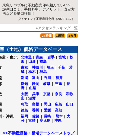
東急リバブルに不動産売却を頼んでいい？
評判口コミ、手数料率、デメリット、査定方
法などを辛口評価！
ダイヤモンド不動産研究所（2023.11.7）
»アクセスランキング一覧
24時間
1週間
1カ月
産（土地）価格データベース
海道・東北
北海道
|
青森
|
岩手
|
宮城
|
秋
田
|
山形
|
福島
東
東京
|
神奈川
|
埼玉
|
千葉
|
茨
城
|
栃木
|
群馬
陸
新潟
|
富山
|
石川
|
福井
部
愛知
|
静岡
|
岐阜
|
三重
|
長
野
|
山梨
畿
大阪
|
兵庫
|
京都
|
奈良
|
和歌
山
|
滋賀
国
鳥取
|
島根
|
岡山
|
広島
|
山口
国
徳島
|
香川
|
愛媛
|
高知
州・沖縄
福岡
|
佐賀
|
長崎
|
熊本
|
大
分
|
宮崎
|
鹿児島
|
沖縄
町
>>不動産価格・相場データベーストップ