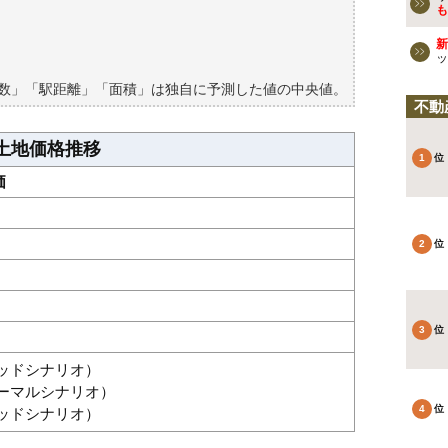
検討しよう
も
買える？
新
ッ
築数」「駅距離」「面積」は独自に予測した値の中央値。
不動
土地価格推移
価
グッドシナリオ）
ノーマルシナリオ）
バッドシナリオ）