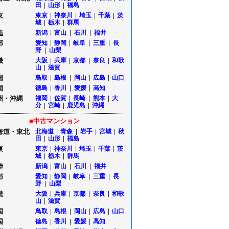
田
|
山形
|
福島
東
東京
|
神奈川
|
埼玉
|
千葉
|
茨
城
|
栃木
|
群馬
陸
新潟
|
富山
|
石川
|
福井
部
愛知
|
静岡
|
岐阜
|
三重
|
長
野
|
山梨
畿
大阪
|
兵庫
|
京都
|
奈良
|
和歌
山
|
滋賀
国
鳥取
|
島根
|
岡山
|
広島
|
山口
国
徳島
|
香川
|
愛媛
|
高知
州・沖縄
福岡
|
佐賀
|
長崎
|
熊本
|
大
分
|
宮崎
|
鹿児島
|
沖縄
■中古マンション
海道・東北
北海道
|
青森
|
岩手
|
宮城
|
秋
田
|
山形
|
福島
東
東京
|
神奈川
|
埼玉
|
千葉
|
茨
城
|
栃木
|
群馬
陸
新潟
|
富山
|
石川
|
福井
部
愛知
|
静岡
|
岐阜
|
三重
|
長
野
|
山梨
畿
大阪
|
兵庫
|
京都
|
奈良
|
和歌
山
|
滋賀
国
鳥取
|
島根
|
岡山
|
広島
|
山口
国
徳島
|
香川
|
愛媛
|
高知