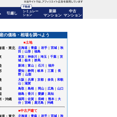
不動産
新築
中古
シミュレー
ム
引越し
ション
マンション
マンション
の価格推移も公開｜秋田県由利本荘市
産の価格・相場を調べよう
■土地
海道・東北
北海道
|
青森
|
岩手
|
宮城
|
秋
田
|
山形
|
福島
東
東京
|
神奈川
|
埼玉
|
千葉
|
茨
城
|
栃木
|
群馬
陸
新潟
|
富山
|
石川
|
福井
部
愛知
|
静岡
|
岐阜
|
三重
|
長
野
|
山梨
畿
大阪
|
兵庫
|
京都
|
奈良
|
和歌
山
|
滋賀
国
鳥取
|
島根
|
岡山
|
広島
|
山口
国
徳島
|
香川
|
愛媛
|
高知
州・沖縄
福岡
|
佐賀
|
長崎
|
熊本
|
大
分
|
宮崎
|
鹿児島
|
沖縄
■中古戸建て
海道・東北
北海道
|
青森
|
岩手
|
宮城
|
秋