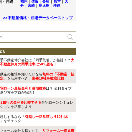
州・沖縄
福岡
|
佐賀
|
長崎
|
熊本
|
大
分
|
宮崎
|
鹿児島
|
沖縄
>>不動産価格・相場データベーストップ
cs
手不動産仲介会社は「両手取引」が蔓延！？
大
不動産仲介の両手比率は50%超も！
動産の相場を知りたいなら
無料の「不動産一括
定」
を活用すべき！
主要19社を徹底比較
宅ローン最新金利と長期推移
は？ 金利タイプ
選び方をプロが解説！
32銀行の金利を比較できる
住宅ローンシミュレ
ションを活用しよう
越しするなら「
引越し一括見積もり10社比
」をチェック！
フォーム会社を探すなら「
リフォーム一括見積