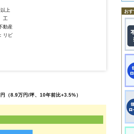
鳥海町百宅
西目駅
羽後本荘駅
土谷
鶴沼
羽後岩谷駅
出戸町
二十六木
羽後亀田駅
長坂
中梵天
岩城みなと駅
中町
西小人町
道川駅
社以上
西梵天
薬師堂駅
西目町海士剥
子吉駅
鮎川駅
西目町出戸
前郷駅
矢島駅
西目町西目
西目町沼田
二番堰
おす
八幡下
花畑町
浜三川
東鮎川
東梵天
東由利老方
東由利舘合
古雪町
、工
本田仲町
前郷
松街道
松ケ崎
万願寺
水林
薬師堂
矢島町城内
不動産
矢島町立石
矢島町七日町
矢島町元町
矢島町矢島町
本荘
：リビ
（8.9万円/坪、10年前比+3.5%）