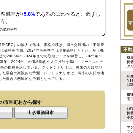
均増減率が
+5.8%
であるのに比べると、必ずし
ろう。
の単純平均
締役CEO）の協力で作成。価格推移は、国土交通省の「
不動産
不動
に価格を予測、2024年を基準年（現在価格）とした。AI（機
法で2005年〜2024年までの取引データを学習し、2025年〜
SU
005年～2024年）の価格動向や人口推計を基に、ノーマルシナ
掲
タ
価格の推移を示している。グッドシナリオは、将来の人口や地
移した場合の楽観的な予測、バッドシナリオは、将来の人口や地
HO
移した場合の悲観的な予測となっている。
N
13
S
両
の市区町村から探す
LIF
山形県酒田市
掲
不
マ
マ