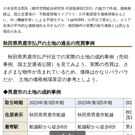
※水谷昂太郎氏（都市空間総合研究所 代表取締役CEO）の協力で作成。価格推
移は、国土交通省の「
不動産情報ライブラリ
」の不動産取引価格情報をもと
に、AI（機械学習）による予測モデル「LightGBM」の手法で算出した。エリア
全体の平均的な価格傾向を示すもので、個別物件の実際の取引価格とは異なる
場合がある。
秋田県男鹿市払戸の土地の過去の売買事例
秋田県男鹿市払戸付近での実際の土地の成約事例（売却
事例、国土交通省公開）を見てみよう。実際の売買は、さ
まざまな物件が含まれているため、価格はかなりバラバラ
だが、 土地の価格相場算定の参考としよう。
◆男鹿市の土地の成約事例
取引時期
2023年第3四半期
2023年第3四半期
20
秋田
住居表示
秋田県男鹿市船越
秋田県男鹿市船越
茂青
最寄駅
船越駅から徒歩8分
船越駅から徒歩8分
男鹿