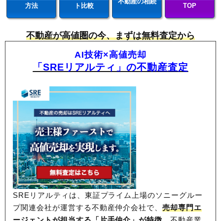
不動産の相続
方法
ト比較
TOP
不動産が高値圏の今、まずは無料査定から
AI技術×高値売却
「SREリアルティ」の不動産査定
SREリアルティは、東証プライム上場のソニーグルー
プ関連会社が運営する不動産仲介会社で、
売却専門エ
ージェントが担当する「片手仲介」が特徴。
不動産業