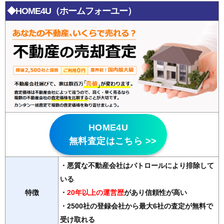
◆HOME4U（ホームフォーユー）
HOME4U
無料査定はこちら >>
・悪質な不動産会社はパトロールにより排除して
いる
特徴
・
20年以上の運営歴
があり信頼性が高い
・2500社の登録会社から最大6社の査定が無料で
受け取れる