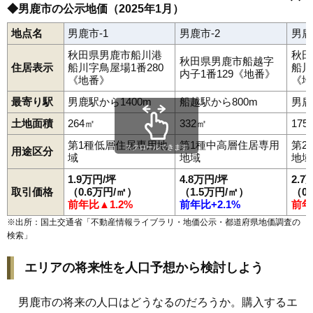
◆男鹿市の公示地価（2025年1月）
五里合神谷
鵜木
角間崎
野石
払戸
船川港金川
船川港比詰
船越駅
脇本駅
羽立駅
男鹿駅
船川港船川
船越
脇本浦田
脇本脇本
地点名
男鹿市-1
男鹿市-2
男鹿
秋田県男鹿市船川港
秋田
秋田県男鹿市船越字
住居表示
船川字鳥屋場1番280
船川
内子1番129《地番》
《地番》
《地
最寄り駅
男鹿駅から1400m
船越駅から800m
男鹿
土地面積
264㎡
332㎡
175
第1種低層住居専用地
第1種中高層住居専用
第2
スクロールできます
用途区分
域
地域
地域
1.9万円/坪
4.8万円/坪
2.7
取引価格
（0.6万円/㎡）
（1.5万円/㎡）
（0
前年比▲1.2%
前年比+2.1%
前年
※出所：国土交通省「
不動産情報ライブラリ・地価公示・都道府県地価調査の
検索
」
エリアの将来性を人口予想から検討しよう
男鹿市の将来の人口はどうなるのだろうか。購入するエ