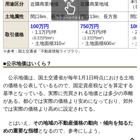
未分
用途区分
近隣商業地域
近隣商業地域
（非
土地属性
間口6m、長方形
間口13m、長方形
間口
スクロールできます
100万円
750万円
10
・1.1万円/坪
・4.1万円/坪
・2
取引価格
（0.3万円/m²）
（1.3万円/m²）
（0.
・土地面積310㎡
・土地面積600㎡
・土
※参考：国土交通省「
不動産情報ライブラリ
」
■公示地価はいくら？
公示地価は、国土交通省が毎年1月1日時点における土地
の価格を公表しているもので、固定資産税などを算定する
基準となっている。実際に売買される地価とは多少の乖離
がある。都心では実際の価格より安めになっており、郊外
では実際の価格より高めに設定されてる。
とはいえ、
その地域の不動産価格の動向・傾向を知るた
めの重要な指標
となるので、参考にしよう。