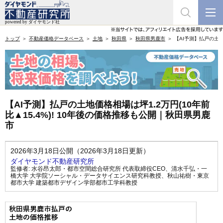
トップ
不動産価格データベース
土地
秋田県
秋田県男鹿市
【AI予測】払戸の土地
【AI予測】払戸の土地価格相場は坪1.2万円(10年前
比▲15.4%)! 10年後の価格推移も公開｜秋田県男鹿
市
2026年3月18日公開（2026年3月18日更新）
ダイヤモンド不動産研究所
監修者:
水谷昂太郎・都市空間総合研究所 代表取締役CEO
、
清水千弘・一
橋大学 大学院ソーシャル・データサイエンス研究科教授
、
秋山祐樹・東京
都市大学 建築都市デザイン学部都市工学科教授