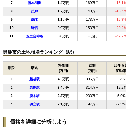
7
脇本浦田
1.4万円
169万円
-15.1%
8
払戸
1.2万円
140万円
-15.4%
9
鵜木
1.1万円
173万円
-11.8%
10
野石
0.9万円
153万円
-29.2%
11
五里合神谷
0.6万円
68万円
-42.2%
男鹿市の土地相場ランキング（駅）
坪単価
総額
10年前比
順位
駅名
(万円)
(万円)
変動率
1
船越駅
4.3万円
395万円
1.7%
2
男鹿駅
3.4万円
314万円
-12.2%
3
脇本駅
2.3万円
233万円
-5.9%
4
羽立駅
2.1万円
197万円
-7.5%
価格を詳細に分析しよう