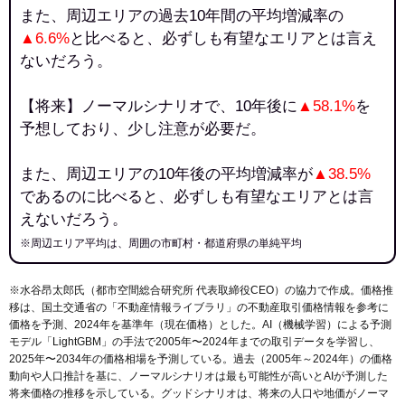
また、周辺エリアの過去10年間の平均増減率の
▲6.6%
と比べると、必ずしも有望なエリアとは言え
ないだろう。
【将来】ノーマルシナリオで、10年後に
▲58.1%
を
予想しており、少し注意が必要だ。
また、周辺エリアの10年後の平均増減率が
▲38.5%
であるのに比べると、必ずしも有望なエリアとは言
えないだろう。
※周辺エリア平均は、周囲の市町村・都道府県の単純平均
※水谷昂太郎氏（都市空間総合研究所 代表取締役CEO）の協力で作成。価格推
移は、国土交通省の「
不動産情報ライブラリ
」の不動産取引価格情報を参考に
価格を予測、2024年を基準年（現在価格）とした。AI（機械学習）による予測
モデル「LightGBM」の手法で2005年〜2024年までの取引データを学習し、
2025年〜2034年の価格相場を予測している。過去（2005年～2024年）の価格
動向や人口推計を基に、ノーマルシナリオは最も可能性が高いとAIが予測した
将来価格の推移を示している。グッドシナリオは、将来の人口や地価がノーマ