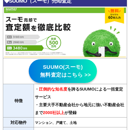
◆SUUMO（スーモ）売却査定
SUUMO(スーモ)
無料査定はこちら >>
・
圧倒的な知名度
を誇るSUUMOによる一括査定
サービス
特徴
・主要大手不動産会社から地元に強い不動産会社
まで
2000社以上
が登録
対応物件
マンション、戸建て、土地