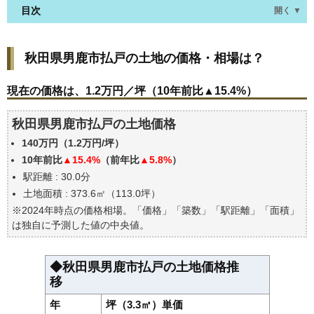
目次
開く ▼
秋田県男鹿市払戸の土地の価格・相場は？
秋田県男鹿市払戸の土地の価格・相場は？
現在の価格は、1.2万円／坪（10年前比▲15.4%）
価格を詳細に分析しよう
現在の価格は、1.2万円／坪（10年前比▲15.4%）
駅からの徒歩距離で価格はどうなる？
秋田県男鹿市払戸の土地価格
秋田県男鹿市払戸の土地の過去の売買事例
140万円（1.2万円/坪）
公示地価はいくら
10年前比
▲15.4%
（前年比
▲5.8%
）
エリアの将来性を人口予想から検討しよう
駅距離 : 30.0分
自分の年収でいくらの不動産が買える？
土地面積 : 373.6㎡（113.0坪）
※2024年時点の価格相場。「価格」「築数」「駅距離」「面積」
は独自に予測した値の中央値。
◆秋田県男鹿市払戸の土地価格推
移
年
坪（3.3㎡）単価