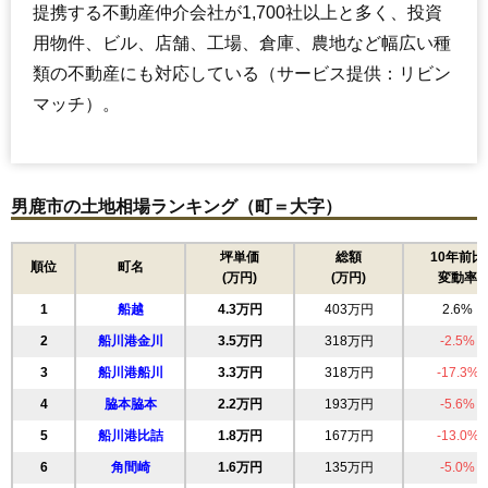
提携する不動産仲介会社が1,700社以上と多く、投資
用物件、ビル、店舗、工場、倉庫、農地など幅広い種
類の不動産にも対応している（サービス提供：リビン
マッチ）。
男鹿市の土地相場ランキング（町＝大字）
坪単価
総額
10年前比
順位
町名
(万円)
(万円)
変動率
1
船越
4.3万円
403万円
2.6%
2
船川港金川
3.5万円
318万円
-2.5%
3
船川港船川
3.3万円
318万円
-17.3%
4
脇本脇本
2.2万円
193万円
-5.6%
5
船川港比詰
1.8万円
167万円
-13.0%
6
角間崎
1.6万円
135万円
-5.0%