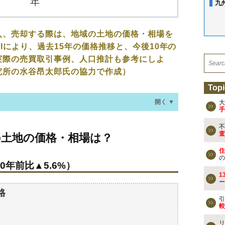
九
入、売却する際は、地域の土地の価格・相場を
Iにより、過去15年の価格推移と、今後10年の
実際の売買取引事例、人口推計も参考にしよ
究所の水谷昂太郎氏の協力で作成）
Topi
開く ▼
大
手
不
価格・相場は？
査
の土地の価格・相場は？
0年前比▲5.6%）
住
の
0年前比▲5.6%）
過去の売買事例
1
ー
格
検討しよう
引
較
買える？
リ