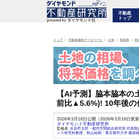
不動産
トップ
トップ
不動産価格データベース
土地
秋田県
秋
【AI予測】脇本脇本の土
前比▲5.6%)! 10
2026年3月18日公開（2026年3月18日更
ダイヤモンド不動産研究所
監修者:
水谷昂太郎・都市空間総合研究所 代表取
ンス研究科教授
、
秋山祐樹・東京都市大学 建築