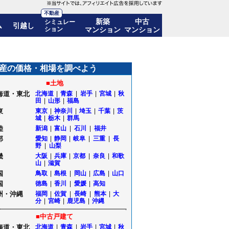
不動産
新築
中古
シミュレー
ム
引越し
ション
マンション
マンション
推移も公開｜秋田県男鹿市
産の価格・相場を調べよう
■土地
海道・東北
北海道
|
青森
|
岩手
|
宮城
|
秋
田
|
山形
|
福島
東
東京
|
神奈川
|
埼玉
|
千葉
|
茨
城
|
栃木
|
群馬
陸
新潟
|
富山
|
石川
|
福井
部
愛知
|
静岡
|
岐阜
|
三重
|
長
野
|
山梨
畿
大阪
|
兵庫
|
京都
|
奈良
|
和歌
山
|
滋賀
国
鳥取
|
島根
|
岡山
|
広島
|
山口
国
徳島
|
香川
|
愛媛
|
高知
州・沖縄
福岡
|
佐賀
|
長崎
|
熊本
|
大
分
|
宮崎
|
鹿児島
|
沖縄
■中古戸建て
海道・東北
北海道
|
青森
|
岩手
|
宮城
|
秋