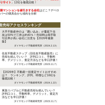
りサイト
」12社を徹底比較！
築マンションを値引きする会社
はどこ？デベロ
パーの懐具合から傾向を分析
産売却アクセスランキング
大手不動産仲介は「囲い込み」が蔓延?! 住
友は50%で三井は約40％！売却時は両手取
引比率が高い会社に注意を【2026年最新
版】
ダイヤモンド不動産研究所（2024.2.13）
住友不動産ステップ（旧住友不動産販売）に
売却を頼んでいい？ 評判口コミ、手数料
率、デメリット、査定方法などを辛口評価！
ダイヤモンド不動産研究所（2023.11.7）
【2026年】不動産一括査定サイトおすすめ
は？ ランキング、評判、特徴など16社を
徹底比較！
ダイヤモンド不動産研究所（2024.1.22）
東急リバブルに不動産売却を頼んでいい？
評判口コミ、手数料率、デメリット、査定方
法などを辛口評価！
ダイヤモンド不動産研究所（2023.11.7）