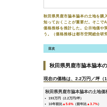
秋田県男鹿市脇本脇本の土地を購
知っておくことが重要だ。そこでA
価格推移を推計した。公示地価や
う。（価格推移は都市空間総合研
目次
秋田県男鹿市脇本脇本の土地の
秋田県男鹿市脇本脇本
現在の価格は、2.2万円／坪（1
価格を詳細に分析しよう
現在の価格は、2.2万円／坪（1
秋田県男鹿市脇本脇本の土地の
公示地価はいくら
秋田県男鹿市脇本脇本の土地価
エリアの将来性を人口予想から
193万円（2.2万円/坪）
自分の年収でいくらの不動産が
10年前比
▲5.6%
（前年比
▲3.7%
）