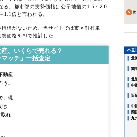
る。都市部の実勢価格は公示地価の1.5～2.0
～1.1倍と言われる。
指標がないため、当サイトでは市区町村単
勢価格をAIで推計した。
動産、いくらで売れる？
不動
ンマッチ」一括査定
北
関
不動産
北
ろう。
中
近
で、現
でき
中
四
け取れ
九