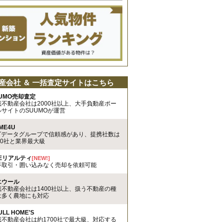
産会社 ＆ 一括査定サイトはこちら
UMO売却査定
載不動産会社は2000社以上、大手負動産ポー
ルサイトのSUUMOが運営
ME4U
TTデータグループで信頼感があり、提携社数は
00社と業界最大級
REリアルティ
[NEW!]
手取引・囲い込みなく売却を依頼可能
エウール
載不動産会社は1400社以上、扱う不動産の種
は多く農地にも対応
ULL HOME'S
載不動産会社は約1700社で最大級、対応する