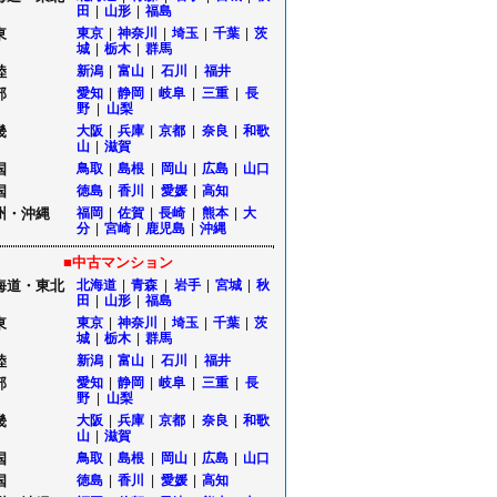
田
|
山形
|
福島
東
東京
|
神奈川
|
埼玉
|
千葉
|
茨
城
|
栃木
|
群馬
陸
新潟
|
富山
|
石川
|
福井
部
愛知
|
静岡
|
岐阜
|
三重
|
長
野
|
山梨
畿
大阪
|
兵庫
|
京都
|
奈良
|
和歌
山
|
滋賀
国
鳥取
|
島根
|
岡山
|
広島
|
山口
国
徳島
|
香川
|
愛媛
|
高知
州・沖縄
福岡
|
佐賀
|
長崎
|
熊本
|
大
分
|
宮崎
|
鹿児島
|
沖縄
■中古マンション
海道・東北
北海道
|
青森
|
岩手
|
宮城
|
秋
田
|
山形
|
福島
東
東京
|
神奈川
|
埼玉
|
千葉
|
茨
城
|
栃木
|
群馬
陸
新潟
|
富山
|
石川
|
福井
部
愛知
|
静岡
|
岐阜
|
三重
|
長
野
|
山梨
畿
大阪
|
兵庫
|
京都
|
奈良
|
和歌
山
|
滋賀
国
鳥取
|
島根
|
岡山
|
広島
|
山口
国
徳島
|
香川
|
愛媛
|
高知