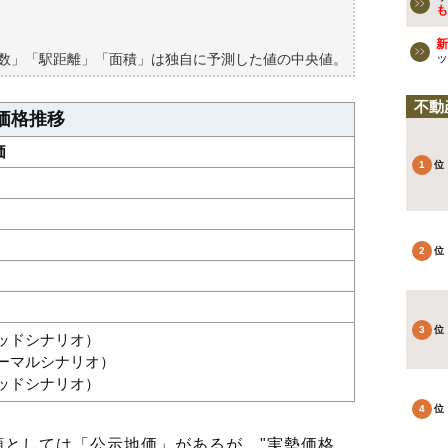
も
新
築数」「駅距離」「面積」は独自に予測した値の中央値。
ッ
不動
価格推移
価
グッドシナリオ）
ノーマルシナリオ）
バッドシナリオ）
としては「公示地価」があるが、"実勢価格