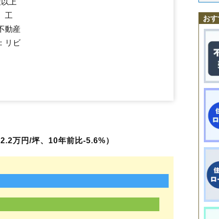
社以上
五里合神谷
鵜木
角間崎
野石
払戸
船川港金川
船川港比詰
船川港船
船越駅
脇本駅
羽立駅
男鹿駅
、工
船越
脇本浦田
脇本脇本
おす
不動産
：リビ
2万円/坪、10年前比-5.6%）