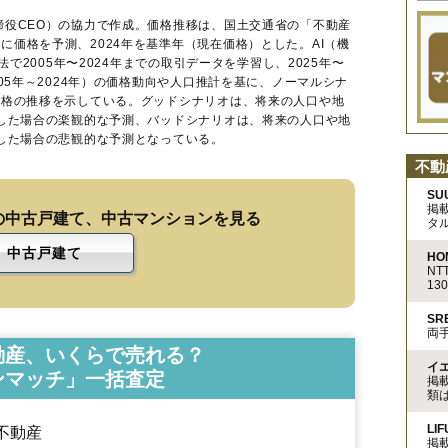
締役CEO）の協力で作成。価格推移は、国土交通省の「
不動産
に価格を予測、2024年を基準年（現在価格）とした。AI（機
法で2005年〜2024年までの取引データを学習し、2025年〜
005年～2024年）の価格動向や人口推計を基に、ノーマルシナ
価格の推移を示している。グッドシナリオは、将来の人口や地
移した場合の楽観的な予測、バッドシナリオは、将来の人口や地
移した場合の悲観的な予測となっている。
不動
SU
掲
の中古戸建て、中古マンションを見る
タ
中古戸建て
HO
N
13
S
両
動産、いくらで売れる？
イ
ンマッチ」一括査定
掲
類
LIF
不動産
掲