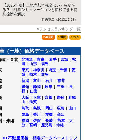
【2026年版】土地売却で税金はいくらかか
る？ 計算シミュレーションと節税できる特
別控除を解説
竹内英二（2023.12.28）
»アクセスランキング一覧
24時間
1週間
1カ月
産（土地）価格データベース
海道・東北
北海道
|
青森
|
岩手
|
宮城
|
秋
田
|
山形
|
福島
東
東京
|
神奈川
|
埼玉
|
千葉
|
茨
城
|
栃木
|
群馬
陸
新潟
|
富山
|
石川
|
福井
部
愛知
|
静岡
|
岐阜
|
三重
|
長
野
|
山梨
畿
大阪
|
兵庫
|
京都
|
奈良
|
和歌
山
|
滋賀
国
鳥取
|
島根
|
岡山
|
広島
|
山口
国
徳島
|
香川
|
愛媛
|
高知
州・沖縄
福岡
|
佐賀
|
長崎
|
熊本
|
大
分
|
宮崎
|
鹿児島
|
沖縄
>>不動産価格・相場データベーストップ