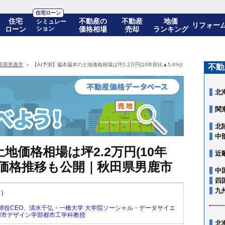
住宅ローン
住宅
不動産の
不動産
地価
シミュレー
リフォー
ローン
ション
価格相場
売却
ランキング
田県男鹿市
【AI予測】脇本脇本の土地価格相場は坪2.2万円(10年前比▲5.6%)! 10年後の価格
不動
北
関
北
中
地価格相場は坪2.2万円(10年
近
年後の価格推移も公開｜秋田県男鹿市
中
四
九
新）
締役CEO
、
清水千弘・一橋大学 大学院ソーシャル・データサイエ
都市デザイン学部都市工学科教授
北