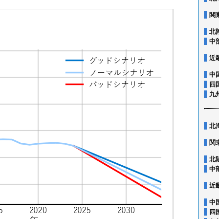
関
北
中
近
中
四
九
北
関
北
中
近
中
四