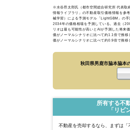
※水谷昂太郎氏（都市空間総合研究所 代表取
情報ライブラリ
」の不動産取引価格情報を参考
械学習）による予測モデル「LightGBM」の手
2034年の価格相場を予測している。過去（2
リオは最も可能性が高いとAIが予測した将来
価がノーマルシナリオに比べて約1.1倍で推
価がノーマルシナリオに比べて約0.9倍で推
秋田県男鹿市脇本脇本
所有する不
「リビ
不動産を売却するなら、まずは「