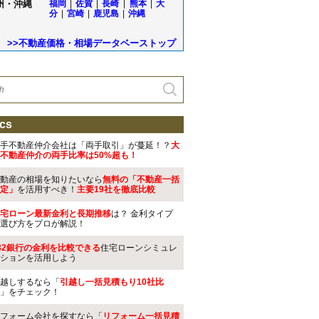
州・沖縄
福岡
|
佐賀
|
長崎
|
熊本
|
大
分
|
宮崎
|
鹿児島
|
沖縄
>>不動産価格・相場データベーストップ
cs
手不動産仲介会社は「両手取引」が蔓延！？
大
不動産仲介の両手比率は50%超も！
動産の相場を知りたいなら
無料の「不動産一括
定」
を活用すべき！
主要19社を徹底比較
宅ローン最新金利と長期推移
は？ 金利タイプ
選び方をプロが解説！
32銀行の金利を比較できる
住宅ローンシミュレ
ションを活用しよう
越しするなら「
引越し一括見積もり10社比
」をチェック！
フォーム会社を探すなら「
リフォーム一括見積