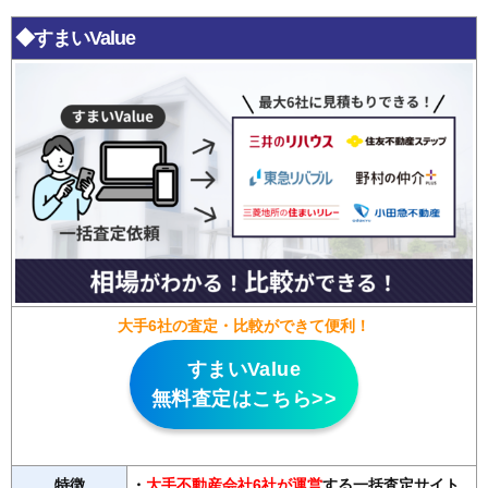
◆すまいValue
大手6社の査定・比較ができて便利！
すまいValue
無料査定はこちら>>
特徴
・
大手不動産会社6社が運営
する一括査定サイト