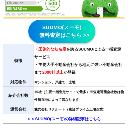
SUUMO(スーモ)
無料査定はこちら >>
・
圧倒的な知名度
を誇るSUUMOによる一括査定
サービス
特徴
・主要大手不動産会社から地元に強い不動産会社
まで
2000社以上
が登録
対応物件
マンション、戸建て、土地
10社（主要一括査定サイトで最多）※査定可能会社数は物
紹介会社数
件所在地によって異なります
運営会社
株式会社リクルート（東証プライム上場企業）
＞＞SUUMO(スーモ)の詳細記事はこちら