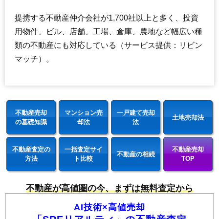
提携する不動産仲介会社が1,700社以上と多く、投資
用物件、ビル、店舗、工場、倉庫、農地など幅広い種
類の不動産にも対応している（サービス提供：リビン
マッチ）。
不動産売却
マンション売
一戸建て売却
土地売却法
の基礎知識
却法
法
不動産査定の
一括査定サイ
不動産売却
不動産の相続
方法
ト比較
TOP
不動産が高値圏の今、まずは無料査定から
AI技術×高値売却