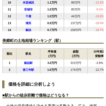
10
本堂城回
1.1万円
89万円
-13.3%
11
安城寺
1.0万円
85万円
-9.2%
12
千屋
1.0万円
44万円
-19.8%
13
境田
0.9万円
137万円
-29.4%
14
飯詰
0.7万円
159万円
-18.7%
15
金沢東根
0.7万円
23万円
-22.9%
美郷町の土地相場ランキング（駅）
坪単価
総額
10年前比
順位
駅名
(万円)
(万円)
変動率
1
飯詰駅
3.0万円
315万円
-2.8%
2
後三年駅
1.6万円
174万円
-12.7%
価格を詳細に分析しよう
■駅からの徒歩距離で価格はどうなる？
土地の資産価値を決める要素は多数ある。広さ、地形、