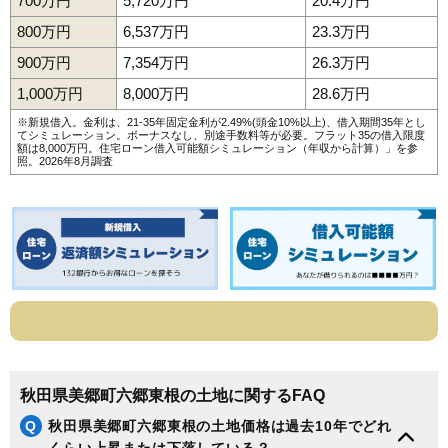
700万円
5,720万円
20.4万円
800万円
6,537万円
23.3万円
900万円
7,354万円
26.3万円
1,000万円
8,000万円
28.6万円
※新規借入。金利は、21-35年固定金利が2.49%(頭金10%以上)、借入期間35年とし
てシミュレーション。ボーナスなし、別途手数料等が必要。フラット35の借入限度
額は8,000万円。
住宅ローン借入可能額シミュレーション（年収から計算）
」を参
照。2026年8月調査
秋田県美郷町六郷東根の土地に関するFAQ
Q
秋田県美郷町六郷東根の土地価格は過去10年でどれ