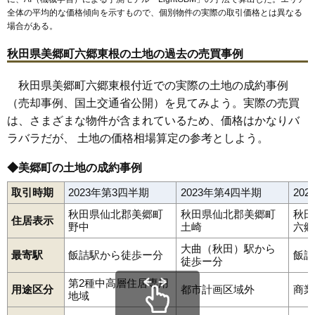
全体の平均的な価格傾向を示すもので、個別物件の実際の取引価格とは異なる
場合がある。
秋田県美郷町六郷東根の土地の過去の売買事例
秋田県美郷町六郷東根付近での実際の土地の成約事例
（売却事例、国土交通省公開）を見てみよう。実際の売買
は、さまざまな物件が含まれているため、価格はかなりバ
ラバラだが、 土地の価格相場算定の参考としよう。
◆美郷町の土地の成約事例
取引時期
2023年第3四半期
2023年第4四半期
20
秋田県仙北郡美郷町
秋田県仙北郡美郷町
秋田
住居表示
野中
土崎
六郷
大曲（秋田）駅から
最寄駅
飯詰駅から徒歩ー分
飯詰
徒歩ー分
第2種中高層住居専用
用途区分
都市計画区域外
商業
地域