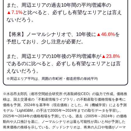
また、周辺エリアの過去10年間の平均増減率の
▲7.1%
と比べると、必ずしも有望なエリアとは言え
ないだろう。
【将来】ノーマルシナリオで、10年後に
▲46.6%
を
予想しており、少し注意が必要だ。
また、周辺エリアの10年後の平均増減率が
▲23.8%
であるのに比べると、必ずしも有望なエリアとは言
えないだろう。
※周辺エリア平均は、周囲の市町村・都道府県の単純平均
※水谷昂太郎氏（都市空間総合研究所 代表取締役CEO）の協力で作成。価格推
移は、国土交通省の「
不動産情報ライブラリ
」の不動産取引価格情報を参考に
価格を予測、2024年を基準年（現在価格）とした。AI（機械学習）による予測
モデル「LightGBM」の手法で2005年〜2024年までの取引データを学習し、
2025年〜2034年の価格相場を予測している。過去（2005年～2024年）の価格
動向や人口推計を基に、ノーマルシナリオは最も可能性が高いとAIが予測した
将来価格の推移を示している。グッドシナリオは、将来の人口や地価がノーマ