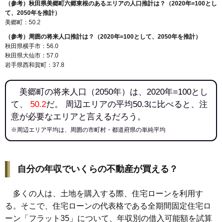
（参考）秋田県美郷町六郷東根のあるエリアの人口推計は？（2020年=100とし
て、2050年を推計）
美郷町：50.2
（参考）周囲の将来人口推計は？（2020年=100として、2050年を推計）
秋田県横手市：56.0
秋田県大仙市：57.0
岩手県西和賀町：37.8
美郷町の将来人口（2050年）は、2020年=100とし
て、
50.2
だ。 周辺エリアの平均50.3に比べると、注
意が必要なエリアと言えるだろう。
※周辺エリア平均は、周囲の市町村・都道府県の単純平均
自分の年収でいくらの不動産が買える？
多くの人は、土地を購入する際、住宅ローンを利用す
る。そこで、住宅ローンの代表格である全期間固定住宅ロ
ーン「フラット35」について、年収別の借入可能額を試算