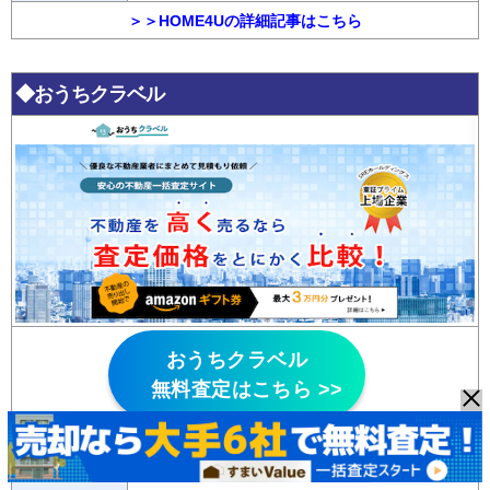
＞＞HOME4Uの詳細記事はこちら
◆おうちクラベル
おうちクラベル
無料査定はこちら >>
・AI査定を活用
、
査定依頼後すぐに結果が分かる
特徴
・東証プライム上場企業が運営する一括査定サイ