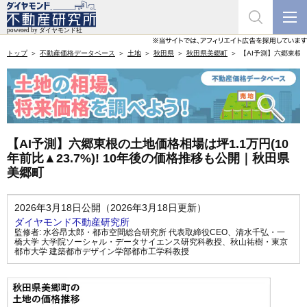
トップ
不動産価格データベース
土地
秋田県
秋田県美郷町
【AI予測】六郷東根の
【AI予測】六郷東根の土地価格相場は坪1.1万円(10
年前比▲23.7%)! 10年後の価格推移も公開｜秋田県
美郷町
2026年3月18日公開（2026年3月18日更新）
ダイヤモンド不動産研究所
監修者:
水谷昂太郎・都市空間総合研究所 代表取締役CEO
、
清水千弘・一
橋大学 大学院ソーシャル・データサイエンス研究科教授
、
秋山祐樹・東京
都市大学 建築都市デザイン学部都市工学科教授