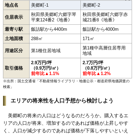
地点名
美郷町-1
美郷町-2
安城寺
飯詰
金沢
金沢西根
金沢東根
上深井
境田
千屋
土崎
野中
後三年駅
飯詰駅
畑屋
本堂城回
鑓田
六郷
六郷東根
秋田県美郷町六郷字琴
秋田県美郷町六郷字赤
住居表示
平東124番2《地番》
城21番8《地番》
最寄り駅
飯詰駅から4400m
飯詰駅から4000m
土地面積
288㎡
171㎡
第1種中高層住居専用
用途区分
第1種住居地域
地域
2.9万円/坪
2.7万円/坪
取引価格
（0.9万円/㎡）
（0.8万円/㎡）
前年比▲1.1%
前年比▲1.2%
※出所：国土交通省「
不動産情報ライブラリ・地価公示・都道府県地価調査の
検索
」
エリアの将来性を人口予想から検討しよう
美郷町の将来の人口はどうなるのだろうか。購入するエ
リアの人口が将来、増加するのであれば価格が上昇しやす
く、人口が減少するのであれば価格が下落しやすいといえ