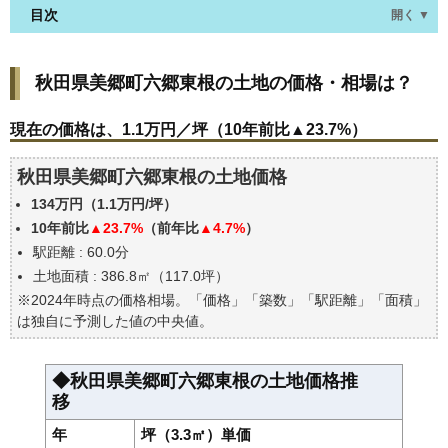
目次
開く ▼
秋田県美郷町六郷東根の土地の価格・相場は？
秋田県美郷町六郷東根の土地の価格・相場は？
現在の価格は、1.1万円／坪（10年前比▲23.7%）
価格を詳細に分析しよう
現在の価格は、1.1万円／坪（10年前比▲23.7%）
駅からの徒歩距離で価格はどうなる？
秋田県美郷町六郷東根の土地価格
秋田県美郷町六郷東根の土地の過去の売買事例
134万円（1.1万円/坪）
公示地価はいくら
10年前比
▲23.7%
（前年比
▲4.7%
）
エリアの将来性を人口予想から検討しよう
駅距離 : 60.0分
自分の年収でいくらの不動産が買える？
土地面積 : 386.8㎡（117.0坪）
※2024年時点の価格相場。「価格」「築数」「駅距離」「面積」
は独自に予測した値の中央値。
◆秋田県美郷町六郷東根の土地価格推
移
年
坪（3.3㎡）単価