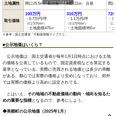
スクロールできます
土地属性
間口25.5m、長方形
間口21m、台形
間口
100万円
310万円
72
・0.7万円/坪
・1.1万円/坪
・3
取引価格
（0.2万円/m²）
（0.3万円/m²）
（1.
・土地面積470㎡
・土地面積950㎡
・土
※参考：国土交通省「
不動産情報ライブラリ
」
■公示地価はいくら？
公示地価は、国土交通省が毎年1月1日時点における土地
の価格を公表しているもので、固定資産税などを算定する
基準となっている。実際に売買される地価とは多少の乖離
がある。都心では実際の価格より安めになっており、郊外
では実際の価格より高めに設定されてる。
とはいえ、
その地域の不動産価格の動向・傾向を知るた
めの重要な指標
となるので、参考にしよう。
◆美郷町の公示地価（2025年1月）