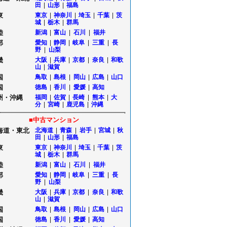
田
|
山形
|
福島
東
東京
|
神奈川
|
埼玉
|
千葉
|
茨
城
|
栃木
|
群馬
陸
新潟
|
富山
|
石川
|
福井
部
愛知
|
静岡
|
岐阜
|
三重
|
長
野
|
山梨
畿
大阪
|
兵庫
|
京都
|
奈良
|
和歌
山
|
滋賀
国
鳥取
|
島根
|
岡山
|
広島
|
山口
国
徳島
|
香川
|
愛媛
|
高知
州・沖縄
福岡
|
佐賀
|
長崎
|
熊本
|
大
分
|
宮崎
|
鹿児島
|
沖縄
■中古マンション
海道・東北
北海道
|
青森
|
岩手
|
宮城
|
秋
田
|
山形
|
福島
東
東京
|
神奈川
|
埼玉
|
千葉
|
茨
城
|
栃木
|
群馬
陸
新潟
|
富山
|
石川
|
福井
部
愛知
|
静岡
|
岐阜
|
三重
|
長
野
|
山梨
畿
大阪
|
兵庫
|
京都
|
奈良
|
和歌
山
|
滋賀
国
鳥取
|
島根
|
岡山
|
広島
|
山口
国
徳島
|
香川
|
愛媛
|
高知