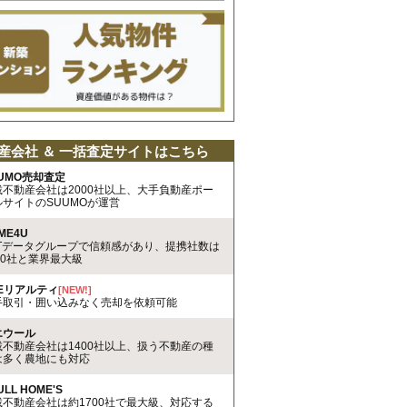
産会社 ＆ 一括査定サイトはこちら
UMO売却査定
載不動産会社は2000社以上、大手負動産ポー
ルサイトのSUUMOが運営
ME4U
TTデータグループで信頼感があり、提携社数は
00社と業界最大級
REリアルティ
[NEW!]
手取引・囲い込みなく売却を依頼可能
エウール
載不動産会社は1400社以上、扱う不動産の種
は多く農地にも対応
ULL HOME'S
載不動産会社は約1700社で最大級、対応する