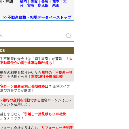
州・沖縄
福岡
|
佐賀
|
長崎
|
熊本
|
大
分
|
宮崎
|
鹿児島
|
沖縄
>>不動産価格・相場データベーストップ
cs
手不動産仲介会社は「両手取引」が蔓延！？
大
不動産仲介の両手比率は50%超も！
動産の相場を知りたいなら
無料の「不動産一括
定」
を活用すべき！
主要19社を徹底比較
宅ローン最新金利と長期推移
は？ 金利タイプ
選び方をプロが解説！
32銀行の金利を比較できる
住宅ローンシミュレ
ションを活用しよう
越しするなら「
引越し一括見積もり10社比
」をチェック！
フォーム会社を探すなら「
リフォーム一括見積