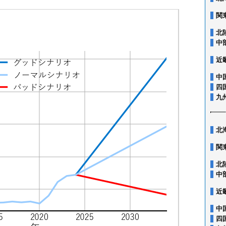
関
北
中
近
中
四
九
北
関
北
中
近
中
四