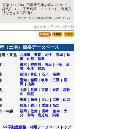
東急リバブルに不動産売却を頼んでいい？
評判口コミ、手数料率、デメリット、査定方
法などを辛口評価！
ダイヤモンド不動産研究所（2023.11.7）
»アクセスランキング一覧
24時間
1週間
1カ月
産（土地）価格データベース
海道・東北
北海道
|
青森
|
岩手
|
宮城
|
秋
田
|
山形
|
福島
東
東京
|
神奈川
|
埼玉
|
千葉
|
茨
城
|
栃木
|
群馬
陸
新潟
|
富山
|
石川
|
福井
部
愛知
|
静岡
|
岐阜
|
三重
|
長
町
野
|
山梨
畿
大阪
|
兵庫
|
京都
|
奈良
|
和歌
山
|
滋賀
国
鳥取
|
島根
|
岡山
|
広島
|
山口
国
徳島
|
香川
|
愛媛
|
高知
州・沖縄
福岡
|
佐賀
|
長崎
|
熊本
|
大
町
分
|
宮崎
|
鹿児島
|
沖縄
>>不動産価格・相場データベーストップ