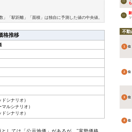
買える？
も
新
築数」「駅距離」「面積」は独自に予測した値の中央値。
ッ
不動
価格推移
価
グッドシナリオ）
ノーマルシナリオ）
バッドシナリオ）
としては「公示地価」があるが、"実勢価格