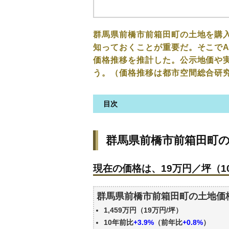
群馬県前橋市前箱田町の土地を購
知っておくことが重要だ。そこでA
価格推移を推計した。公示地価や
う。（価格推移は都市空間総合研
目次
群馬県前橋市前箱田町の土地の
群馬県前橋市前箱田町
現在の価格は、19万円／坪（10
価格を詳細に分析しよう
現在の価格は、19万円／坪（10
駅からの徒歩距離で価格はどう
群馬県前橋市前箱田町の土地の
群馬県前橋市前箱田町の土地価
公示地価はいくら
1,459万円（19万円/坪）
エリアの将来性を人口予想から
10年前比
+3.9%
（前年比
+0.8%
）