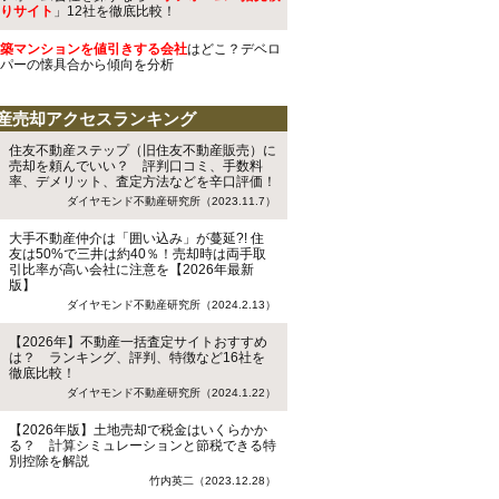
りサイト
」12社を徹底比較！
築マンションを値引きする会社
はどこ？デベロ
パーの懐具合から傾向を分析
産売却アクセスランキング
住友不動産ステップ（旧住友不動産販売）に
売却を頼んでいい？ 評判口コミ、手数料
率、デメリット、査定方法などを辛口評価！
ダイヤモンド不動産研究所（2023.11.7）
大手不動産仲介は「囲い込み」が蔓延?! 住
友は50%で三井は約40％！売却時は両手取
引比率が高い会社に注意を【2026年最新
版】
ダイヤモンド不動産研究所（2024.2.13）
【2026年】不動産一括査定サイトおすすめ
は？ ランキング、評判、特徴など16社を
徹底比較！
ダイヤモンド不動産研究所（2024.1.22）
【2026年版】土地売却で税金はいくらかか
る？ 計算シミュレーションと節税できる特
別控除を解説
竹内英二（2023.12.28）