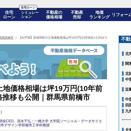
住宅ローン
住宅
不動産の
不動産
地価
シミュレー
リフォー
ローン
ション
価格相場
売却
ランキング
馬県前橋市
【AI予測】前箱田町の土地価格相場は坪19万円(10年前比+3.9%)! 10年後の価格
不動
北
関
北
中
地価格相場は坪19万円(10年前
近
後の価格推移も公開｜群馬県前橋市
中
四
九
新）
締役CEO
、
清水千弘・一橋大学 大学院ソーシャル・データサイエ
都市デザイン学部都市工学科教授
北