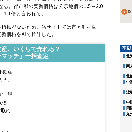
る。都市部の実勢価格は公示地価の1.5～2.0
～1.1倍と言われる。
指標がないため、当サイトでは市区町村単
勢価格をAIで推計した。
動産、いくらで売れる？
不動
ンマッチ」一括査定
北
関
不動産
北
青梨子町
青柳町
朝倉町
朝日が丘町
朝日町
天川大島町
天川原町
ろう。
中
天川町
荒口町
荒子町
荒牧町
飯土井町
池端町
石倉町
泉沢町
市之関
今井町
岩神町
笂井町
江木町
江田町
大胡町
大手町
大利根町
大友町
近
で、現
大前田町
大渡町
荻窪町
女屋町
表町
粕川町新屋
粕川町女渕
粕川町上東田面
粕川町込皆戸
粕川町膳
粕川町月田
粕川町中
でき
中
粕川町西田面
粕川町一日市
粕川町深津
粕川町前皆戸
粕川町室沢
四
け取れ
勝沢町
上青梨子町
上泉町
上大島町
上大屋町
上沖町
上小出町
九
上佐鳥町
上新田町
上長磯町
上細井町
上増田町
亀泉町
亀里町
川端
川原町
川曲町
河原浜町
北代田町
清野町
公田町
小相木町
紅雲町
幸塚町
後閑町
国領町
後家町
小坂子町
小島田町
小神明町
五代町