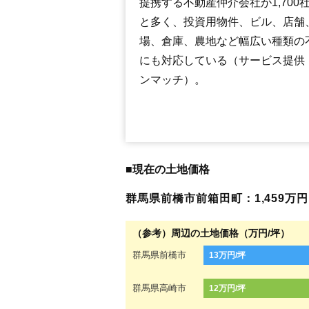
提携する不動産仲介会社が1,700
と多く、投資用物件、ビル、店舗
場、倉庫、農地など幅広い種類の
にも対応している（サービス提供
ンマッチ）。
■現在の土地価格
群馬県前橋市前箱田町：1,459万円（
（参考）周辺の土地価格（万円/坪）
群馬県前橋市
13万円/坪
群馬県高崎市
12万円/坪