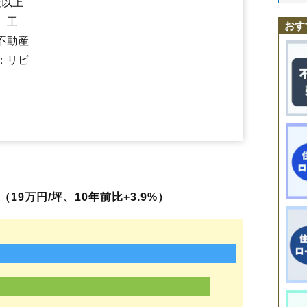
社以上
駒形町
新前橋駅
小屋原町
前橋駅
山王町
前橋大島駅
敷島町
駒形駅
下阿内町
群馬総社駅
下石倉町
中央前橋駅
下大島町
下大屋
城東駅
下沖町
三俣駅
下川町
片貝駅
下小出町
上泉駅
赤坂駅
下佐鳥町
心臓血管センター駅
下新田町
下長磯町
江木駅
下細井町
大胡駅
、工
おす
下増田町
樋越駅
北原駅
城東町
新屋駅
昭和町
粕川駅
新前橋町
膳駅
住吉町
関根町
総社町
総社町植野
不動産
総社町桜が丘
総社町総社
総社町高井
高井町
田口町
千代田町
堤町
鶴光路町
稲荷新田町
徳丸町
鳥取町
富田町
鳥羽町
問屋町
中内町
：リビ
新堀町
西大室町
西片貝町
西善町
日輪寺町
二之宮町
野中町
端気町
箱田町
鼻毛石町
馬場町
東上野町
東大室町
東片貝町
東善町
光が丘
樋越町
日吉町
広瀬町
古市町
文京町
平和町
房丸町
堀越町
堀之下町
本町
前箱田町
三河町
三俣町
緑が丘町
南町
宮地町
三夜沢町
茂木町
元総社町
横沢町
横手町
力丸町
龍蔵寺町
六供町
若宮町
富士見町石
富士見町漆窪
富士見町小沢
富士見町小暮
富士見町米野
富士見町田島
富士見町時沢
富士見町原之郷
富士見町引田
富士見町皆沢
富士見町横室
19万円/坪、10年前比+3.9%）