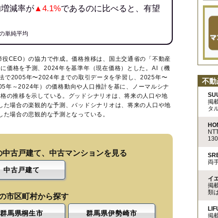
均増減率が
▲4.1%
であるのに比べると、有望
の単純平均
締役CEO）の協力で作成。価格推移は、国土交通省の「
不動産
に価格を予測、2024年を基準年（現在価格）とした。AI（機
法で2005年〜2024年までの取引データを学習し、2025年〜
不動
005年～2024年）の価格動向や人口推計を基に、ノーマルシナ
SU
価格の推移を示している。グッドシナリオは、将来の人口や地
掲
移した場合の楽観的な予測、バッドシナリオは、将来の人口や地
タ
移した場合の悲観的な予測となっている。
HO
N
13
の中古戸建て、中古マンションを見る
S
両
中古戸建て
イ
掲
類
の市区町村から探す
LIF
群馬県桐生市
群馬県伊勢崎市
掲