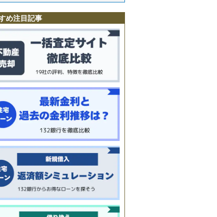
町
すめ注目記事
町
井