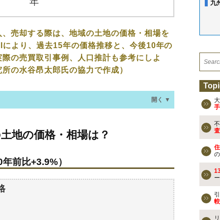
九
入、売却する際は、地域の土地の価格・相場を
Iにより、過去15年の価格推移と、今後10年の
実際の売買取引事例、人口推計も参考にしよ
究所の水谷昂太郎氏の協力で作成）
Topi
開く ▼
大
手
不
価格・相場は？
査
の土地の価格・相場は？
年前比+3.9%）
住
の
年前比+3.9%）
なる？
1
ー
過去の売買事例
格
引
較
検討しよう
リ