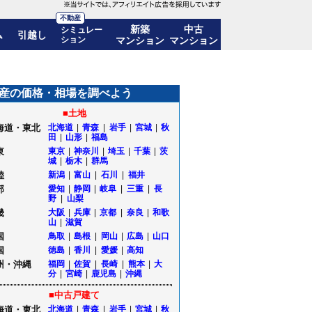
不動産
新築
中古
シミュレー
ム
引越し
ション
マンション
マンション
推移も公開｜群馬県前橋市
産の価格・相場を調べよう
■土地
海道・東北
北海道
|
青森
|
岩手
|
宮城
|
秋
田
|
山形
|
福島
東
東京
|
神奈川
|
埼玉
|
千葉
|
茨
城
|
栃木
|
群馬
陸
新潟
|
富山
|
石川
|
福井
部
愛知
|
静岡
|
岐阜
|
三重
|
長
野
|
山梨
畿
大阪
|
兵庫
|
京都
|
奈良
|
和歌
山
|
滋賀
国
鳥取
|
島根
|
岡山
|
広島
|
山口
国
徳島
|
香川
|
愛媛
|
高知
州・沖縄
福岡
|
佐賀
|
長崎
|
熊本
|
大
分
|
宮崎
|
鹿児島
|
沖縄
■中古戸建て
海道・東北
北海道
|
青森
|
岩手
|
宮城
|
秋