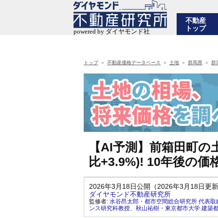
不動産
トップ
トップ
不動産価格データベース
土地
群馬県
群
【AI予測】前箱田町の土
比+3.9%)! 10年
2026年3月18日公開（2026年3月18日更
ダイヤモンド不動産研究所
監修者:
水谷昂太郎・都市空間総合研究所 代表取
ンス研究科教授
、
秋山祐樹・東京都市大学 建築