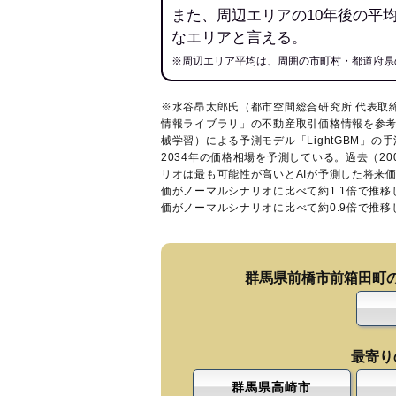
また、周辺エリアの10年後の平
なエリアと言える。
※周辺エリア平均は、周囲の市町村・都道府県
※水谷昂太郎氏（都市空間総合研究所 代表取
情報ライブラリ
」の不動産取引価格情報を参考
械学習）による予測モデル「LightGBM」の手
2034年の価格相場を予測している。過去（2
リオは最も可能性が高いとAIが予測した将来
価がノーマルシナリオに比べて約1.1倍で推
価がノーマルシナリオに比べて約0.9倍で推
群馬県前橋市前箱田町
最寄り
群馬県高崎市