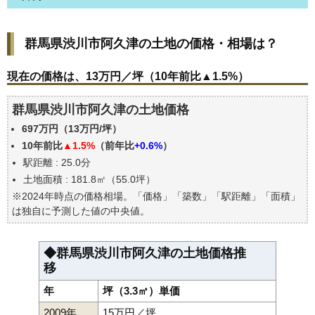
群馬県渋川市阿久津の土地の価格・相場は？
群馬県渋川市阿久津の土地の価格・相場は？
現在の価格は、13万円／坪（10年前比▲1.5%）
価格を詳細に分析しよう
現在の価格は、13万円／坪（10年前比▲1.5%）
駅からの徒歩距離で価格はどうなる？
群馬県渋川市阿久津の土地価格
群馬県渋川市阿久津の土地の過去の売買事例
697万円（13万円/坪）
公示地価はいくら
10年前比
▲1.5%
（前年比
+0.6%
）
エリアの将来性を人口予想から検討しよう
駅距離 : 25.0分
自分の年収でいくらの不動産が買える？
土地面積 : 181.8㎡（55.0坪）
※2024年時点の価格相場。「価格」「築数」「駅距離」「面積」
は独自に予測した値の中央値。
◆群馬県渋川市阿久津の土地価格推
移
年
坪（3.3㎡）単価
2009年
15万円／坪