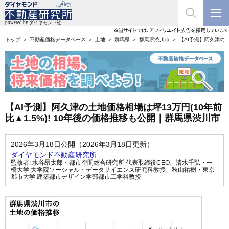
トップ
不動産価格データベース
土地
群馬県
群馬県渋川市
【AI予測】阿久津の土
【AI予測】阿久津の土地価格相場は坪13万円(10年前
比▲1.5%)! 10年後の価格推移も公開｜群馬県渋川市
2026年3月18日公開（2026年3月18日更新）
ダイヤモンド不動産研究所
監修者:
水谷昂太郎・都市空間総合研究所 代表取締役CEO
、
清水千弘・一
橋大学 大学院ソーシャル・データサイエンス研究科教授
、
秋山祐樹・東京
都市大学 建築都市デザイン学部都市工学科教授