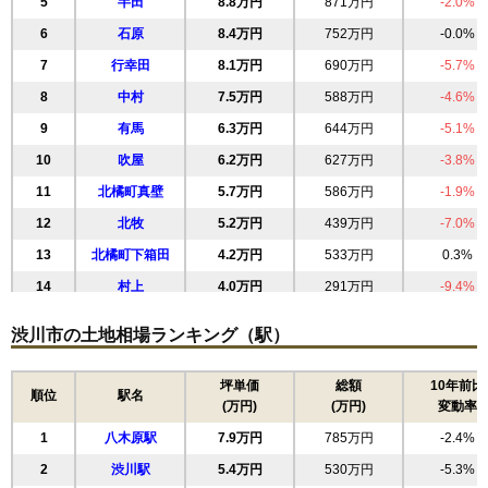
5
半田
8.8万円
871万円
-2.0%
6
石原
8.4万円
752万円
-0.0%
7
行幸田
8.1万円
690万円
-5.7%
8
中村
7.5万円
588万円
-4.6%
9
有馬
6.3万円
644万円
-5.1%
10
吹屋
6.2万円
627万円
-3.8%
11
北橘町真壁
5.7万円
586万円
-1.9%
12
北牧
5.2万円
439万円
-7.0%
13
北橘町下箱田
4.2万円
533万円
0.3%
14
村上
4.0万円
291万円
-9.4%
15
中郷
3.6万円
429万円
-11.3%
渋川市の土地相場ランキング（駅）
16
赤城町三原田
3.3万円
274万円
-8.9%
17
伊香保町伊香保
3.0万円
383万円
-10.6%
坪単価
総額
10年前比
順位
駅名
(万円)
(万円)
変動率
18
北橘町小室
3.0万円
451万円
-8.9%
1
八木原駅
7.9万円
785万円
-2.4%
19
北橘町分郷八崎
3.0万円
429万円
-7.7%
2
渋川駅
5.4万円
530万円
-5.3%
20
北橘町下南室
2.9万円
326万円
-4.7%