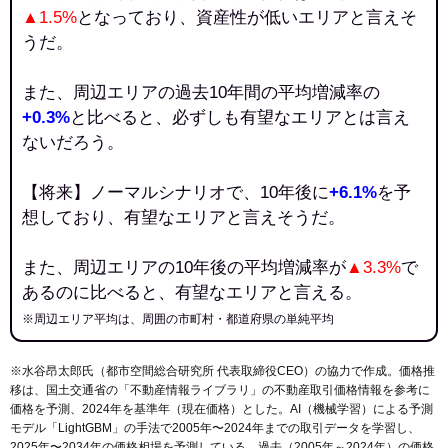
▲1.5%
となっており、資産性が低いエリアと言えそ
うだ。
また、周辺エリアの過去10年間の平均増減率の
+0.3%
と比べると、必ずしも有望なエリアとは言え
ないだろう。
【将来】ノーマルシナリオで、10年後に
+6.1%
を予
想しており、有望なエリアと言えそうだ。
また、周辺エリアの10年後の平均増減率が
▲3.3%
で
あるのに比べると、有望なエリアと言える。
※周辺エリア平均は、周囲の市町村・都道府県の単純平均
※水谷昂太郎氏（都市空間総合研究所 代表取締役CEO）の協力で作成。価格推
移は、国土交通省の「
不動産情報ライブラリ
」の不動産取引価格情報を参考に
価格を予測、2024年を基準年（現在価格）とした。AI（機械学習）による予測
モデル「LightGBM」の手法で2005年〜2024年までの取引データを学習し、
2025年〜2034年の価格相場を予測している。過去（2005年～2024年）の価格