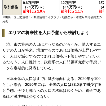
9.6万円/坪
12万円/坪
15
取引価格
（2.9万円/㎡）
（3.5万円/㎡）
（4
前年比▲1.0%
前年比▲1.1%
前年
※出所：国土交通省「
不動産情報ライブラリ・地価公示・都道府県地価調査の
検索
」
エリアの将来性を人口予想から検討しよう
渋川市の将来の人口はどうなるのだろうか。購入するエ
リアの人口が将来、増加するのであれば価格が上昇しやす
く、人口が減少するのであれば価格が下落しやすいといえ
るだろう。人口推計は、政府系の人口問題研究所が予想デ
ータを定期的に発表している。
日本全体の人口はすでに減少傾向にある。2020年を100
とした場合、
2050年には、全国の人口は83.0まで減少する
と予想
。今後も都心への人口の移転は続くため、都会であ
るほど減少幅は少なくない。