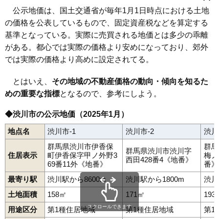
赤城町溝呂木
赤城町見立
赤城町南赤城山
赤城町三原田
赤城町持柏木
阿久津
有馬
伊香保町伊香保
石原
祖母島
小野子
公示地価は、国土交通省が毎年1月1日時点における土地
渋川駅
金島駅
小野上駅
八木原駅
敷島駅
津久田駅
金井
上白井
川島
北牧
渋川
白井
中郷
中村
半田
吹屋
の価格を公表しているもので、固定資産税などを算定する
北橘町上南室
北橘町上箱田
北橘町小室
北橘町下南室
北橘町下箱田
北橘町箱田
北橘町八崎
北橘町分郷八崎
基準となっている。実際に売買される地価とは多少の乖離
北橘町真壁
行幸田
村上
八木原
横堀
がある。都心では実際の価格より安めになっており、郊外
では実際の価格より高めに設定されてる。
とはいえ、
その地域の不動産価格の動向・傾向を知るた
めの重要な指標
となるので、参考にしよう。
◆渋川市の公示地価（2025年1月）
地点名
渋川市-1
渋川市-2
渋川
群馬県渋川市伊香保
群馬
群馬県渋川市渋川字
住居表示
町伊香保字甲ノ外野3
梅ノ
西田428番4《地番》
69番11外《地番》
番》
最寄り駅
渋川駅から8600m
渋川駅から1800m
渋川
土地面積
158㎡
171㎡
193
スクロールできます
用途区分
第1種住居地域
第1種住居地域
第1