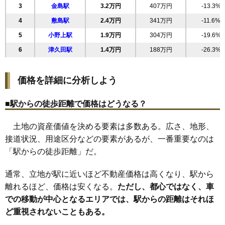
3
金島駅
3.2万円
407万円
-13.3%
21
北橘町八崎
2.8万円
453万円
-6.7%
4
敷島駅
2.4万円
341万円
-11.6%
22
北橘町箱田
2.7万円
362万円
-6.9%
5
小野上駅
1.9万円
304万円
-19.6%
23
赤城町津久田
2.6万円
384万円
-8.7%
6
津久田駅
1.4万円
188万円
-26.3%
24
赤城町勝保沢
2.6万円
296万円
-10.9%
25
赤城町敷島
2.5万円
511万円
-15.4%
価格を詳細に分析しよう
26
赤城町北上野
2.4万円
403万円
-12.6%
27
白井
2.4万円
520万円
-13.3%
■駅からの徒歩距離で価格はどうなる？
28
赤城町滝沢
2.3万円
296万円
-14.4%
土地の資産価値を決める要素は多数ある。広さ、地形、
29
川島
2.3万円
615万円
-14.7%
接道状況、用途区分などの要素があるが、一番重要なのは
30
赤城町樽
2.2万円
497万円
-11.2%
「駅からの徒歩距離」だ。
31
北橘町上箱田
2.1万円
314万円
8.1%
32
上白井
2.0万円
299万円
-21.9%
通常、立地が駅に近いほど不動産価格は高くなり、駅から
33
小野子
2.0万円
344万円
-22.4%
離れるほど、価格は安くなる。
ただし、都心ではなく、車
での移動が中心となるエリアでは、駅からの距離はそれほ
34
赤城町棚下
1.7万円
169万円
-13.1%
ど重視されないこともある。
35
赤城町持柏木
1.6万円
207万円
-23.6%