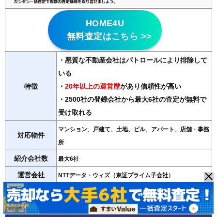
HOME4U
無料査定はこちら >>
・悪質な不動産会社はパトロールにより排除して
いる
特徴
・
20年以上の運営歴
があり信頼性が高い
・2500社の登録会社から最大6社の査定が無料で
受け取れる
マンション、戸建て、土地、ビル、アパート、店舗・事務
対応物件
所
紹介会社数
最大6社
運営会社
NTTデータ・ウィズ（東証プライム子会社）
＞＞HOME4Uの詳細記事はこちら