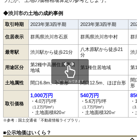
ラだが、 土地の価格相場算定の参考としよう。
◆渋川市の土地の成約事例
取引時期
2023年第3四半期
2023年第3四半期
20
住居表示
群馬県渋川市石原
群馬県渋川市中村
群馬
八木原駅から徒歩21
最寄駅
渋川駅から徒歩21分
渋川
分
第2種中高層住居専用
用途区分
第1種住居地域
第1
地域
間口
スクロールできます
土地属性
間口6.8m、不整形
間口12.5m、ほぼ台形
形
1,000万円
540万円
85
・4.0万円/坪
・5.6万円/坪
・1
取引価格
（1.2万円/m²）
（1.7万円/m²）
（3.
・土地面積820㎡
・土地面積320㎡
・土
※参考：国土交通省「
不動産情報ライブラリ
」
赤城町勝保沢
赤城町上三原田
赤城町北上野
赤城町栄
■公示地価はいくら？
赤城町敷島
赤城町滝沢
赤城町棚下
赤城町樽
赤城町津久田