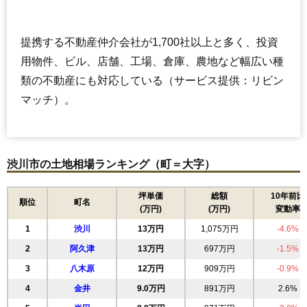
提携する不動産仲介会社が1,700社以上と多く、投資
用物件、ビル、店舗、工場、倉庫、農地など幅広い種
類の不動産にも対応している（サービス提供：リビン
マッチ）。
渋川市の土地相場ランキング（町＝大字）
坪単価
総額
10年前比
順位
町名
(万円)
(万円)
変動率
1
渋川
13万円
1,075万円
-4.6%
2
阿久津
13万円
697万円
-1.5%
3
八木原
12万円
909万円
-0.9%
4
金井
9.0万円
891万円
2.6%