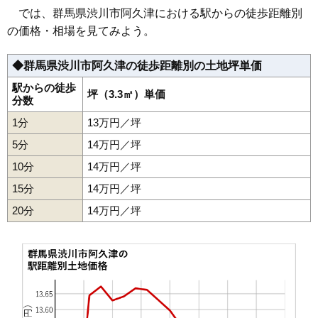
36
赤城町上三原田
1.5万円
292万円
-23.7%
では、群馬県渋川市阿久津における駅からの徒歩距離別
37
赤城町栄
1.5万円
547万円
28.9%
の価格・相場を見てみよう。
38
横堀
1.4万円
348万円
-24.2%
◆群馬県渋川市阿久津の徒歩距離別の土地坪単価
39
赤城町見立
1.3万円
158万円
-21.8%
40
祖母島
1.3万円
451万円
-24.4%
駅からの徒歩
坪（3.3㎡）単価
分数
41
赤城町南赤城山
1.2万円
357万円
-24.0%
1分
13万円／坪
42
赤城町溝呂木
1.2万円
190万円
-19.3%
5分
14万円／坪
43
北橘町上南室
1.1万円
315万円
40.7%
10分
14万円／坪
15分
14万円／坪
20分
14万円／坪