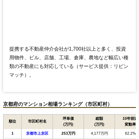
(65.8万円/㎡~71.8万円/㎡)
マンションナビで
無料一括査定をする
グリーンフォート長岡京
住所
京都府長岡京市一文橋1丁目
提携する不動産仲介会社が1,700社以上と多く、投資
交通
長岡天神駅（10分）、長岡京駅（11分）
用物件、ビル、店舗、工場、倉庫、農地など幅広い種
4,470万円～4,770万円
類の不動産にも対応している（サービス提供：リビン
相場
(53.2万円/㎡~56.8万円/㎡)
マッチ）。
マンションナビで
無料一括査定をする
京都府のマンション相場ランキング（市区町村）
グリーンフォート長岡京ウエストアクシス
住所
京都府長岡京市一文橋1丁目
坪単価
総額
10年前比
順位
市区町村名
(万円)
(万円)
変動率
交通
長岡天神駅（10分）、長岡京駅（11分）
1
京都市上京区
253万円
4,177万円
62.2%
4,490万円～4,790万円