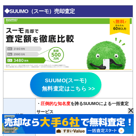
◆SUUMO（スーモ）売却査定
SUUMO(スーモ)
無料査定はこちら >>
・
圧倒的な知名度
を誇るSUUMOによる一括査定
サービス
特徴
・主要大手不動産会社から地元に強い不動産会社
まで
2000社以上
が登録