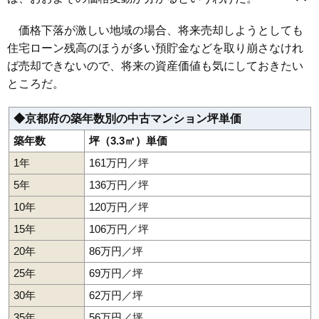
京都市東山区
京都市下京区
京都市南区
京都市右京区
1,510万円～1,710万円
京都市伏見区
京都市山科区
京都市西京区
宇治市
亀岡市
相場
城陽市
向日市
長岡京市
八幡市
京田辺市
木津川市
大山崎町
価格下落が激しい地域の場合、将来売却しようとしても
(19.6万円/㎡~22.2万円/㎡)
久御山町
井手町
精華町
住宅ローン残高のほうが多い預貯金などを取り崩さなけれ
マンションナビで
ば売却できないので、将来の資産価値も気にしておきたい
無料一括査定をする
ところだ。
エスリード太秦三条天神川
◆京都府の築年数別の中古マンション坪単価
住所
京都府京都市右京区太秦下角田町
築年数
坪（3.3㎡）単価
交通
太秦天神川駅（3分）、蚕ノ社駅（4分）
1年
161万円／坪
5,160万円～5,560万円
5年
136万円／坪
相場
(57.3万円/㎡~61.8万円/㎡)
10年
120万円／坪
マンションナビで
15年
106万円／坪
無料一括査定をする
20年
86万円／坪
ジオ阪急洛西口ノースレジデンス
25年
69万円／坪
住所
京都府向日市寺戸町七ノ坪
30年
62万円／坪
交通
洛西口駅（2分）
35年
56万円／坪