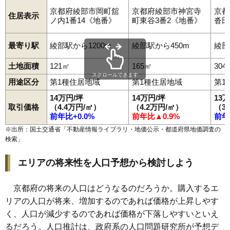
京都府綾部市岡町舘
京都府綾部市神宮寺
京都
住居表示
ノ内1番14《地番》
町東谷3番2《地番》
沓田
最寄り駅
綾部駅から1200m
綾部駅から450m
綾部
土地面積
121㎡
165㎡
304
スクロールできます
用途区分
第1種住居地域
第1種住居地域
第1
14万円/坪
14万円/坪
13
取引価格
（4.4万円/㎡）
（4.2万円/㎡）
（3
前年比+0.0%
前年比▲0.9%
前年
※出所：国土交通省「
不動産情報ライブラリ・地価公示・都道府県地価調査の
検索
」
エリアの将来性を人口予想から検討しよう
京都府の将来の人口はどうなるのだろうか。購入するエ
リアの人口が将来、増加するのであれば価格が上昇しやす
く、人口が減少するのであれば価格が下落しやすいといえ
るだろう。人口推計は、政府系の人口問題研究所が予想デ