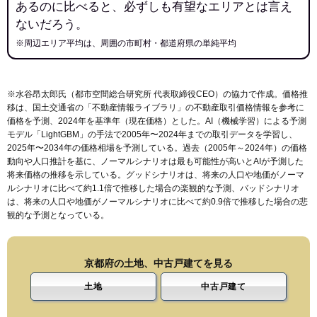
あるのに比べると、必ずしも有望なエリアとは言え
ないだろう。
※周辺エリア平均は、周囲の市町村・都道府県の単純平均
※水谷昂太郎氏（都市空間総合研究所 代表取締役CEO）の協力で作成。価格推
移は、国土交通省の「
不動産情報ライブラリ
」の不動産取引価格情報を参考に
価格を予測、2024年を基準年（現在価格）とした。AI（機械学習）による予測
モデル「LightGBM」の手法で2005年〜2024年までの取引データを学習し、
2025年〜2034年の価格相場を予測している。過去（2005年～2024年）の価格
動向や人口推計を基に、ノーマルシナリオは最も可能性が高いとAIが予測した
将来価格の推移を示している。グッドシナリオは、将来の人口や地価がノーマ
ルシナリオに比べて約1.1倍で推移した場合の楽観的な予測、バッドシナリオ
は、将来の人口や地価がノーマルシナリオに比べて約0.9倍で推移した場合の悲
観的な予測となっている。
京都府の土地、中古戸建てを見る
土地
中古戸建て