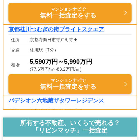
マンションナビで
無料一括査定をする
京都桂川つむぎの街ブライトスクエア
住所
京都府向日市寺戸町寺田
交通
桂川駅（7分）
5,590万円～5,990万円
相場
(77.6万円/㎡~83.2万円/㎡)
マンションナビで
無料一括査定をする
パデシオン六地蔵ザタワーレジデンス
住所
京都府宇治市六地蔵奈良町
交通
六地蔵駅（1分）
所有する不動産、いくらで売れる？
「リビンマッチ」一括査定
5,430万円～5,830万円
相場