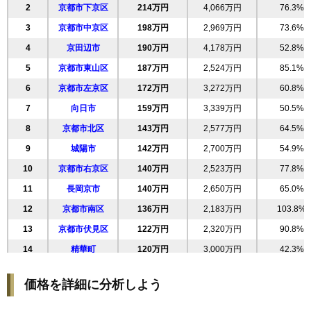
相場
2
京都市下京区
214万円
4,066万円
76.3%
(53.5万円/㎡~57.0万円/㎡)
3
京都市中京区
198万円
2,969万円
73.6%
マンションナビで
4
京田辺市
無料一括査定をする
190万円
4,178万円
52.8%
5
京都市東山区
187万円
2,524万円
85.1%
グリーンフォート長岡京センターアクシス
6
京都市左京区
172万円
3,272万円
60.8%
住所
京都府長岡京市一文橋1丁目
7
向日市
159万円
3,339万円
50.5%
交通
長岡京駅（11分）
8
京都市北区
143万円
2,577万円
64.5%
9
城陽市
142万円
2,700万円
54.9%
4,490万円～4,790万円
相場
10
京都市右京区
140万円
2,523万円
77.8%
(53.5万円/㎡~57.0万円/㎡)
11
長岡京市
140万円
2,650万円
65.0%
マンションナビで
無料一括査定をする
12
京都市南区
136万円
2,183万円
103.8%
13
京都市伏見区
122万円
2,320万円
90.8%
グリーンフォート長岡京フロントアクシス
14
精華町
120万円
3,000万円
42.3%
住所
京都府長岡京市一文橋1丁目
15
亀岡市
118万円
2,359万円
78.5%
価格を詳細に分析しよう
交通
長岡京駅（11分）
16
宇治市
118万円
2,238万円
94.3%
17
京都市山科区
116万円
2,083万円
102.1%