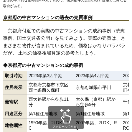
全体の平均的な価格傾向を示すもので、個別物件の実際の取引価格とは異なる
交通
木幡駅（2分）
場合がある。
3,420万円～3,720万円
京都府の中古マンションの過去の売買事例
相場
(42.2万円/㎡~45.9万円/㎡)
京都府付近での実際の中古マンションの成約事例（売却
マンションナビで
事例、国土交通省公開）を見てみよう。実際の売買は、さ
無料一括査定をする
まざまな物件が含まれているため、価格はかなりバラバラ
だが、 土地の価格相場算定の参考としよう。
メイツブラン長岡京
住所
京都府長岡京市神足大張
◆京都府の中古マンションの成約事例
交通
長岡京駅（8分）
取引時期
2023年第3四半期
2023年第4四半期
20
4,780万円～5,080万円
京都府京都市下京区
京都
相場
住居表示
京都府城陽市平川
西七条西久保町
町今
(59.0万円/㎡~62.7万円/㎡)
西大路駅から徒歩11
大久保（京都）駅か
最寄駅
千代
マンションナビで
分
ら徒歩9分
無料一括査定をする
用途区分
第1種住居地域
第1種住居地域
第1
1990年築、2LDK、R
2007年築、2LDK、R
20
建物属性
スクロールできます
C
C
RC