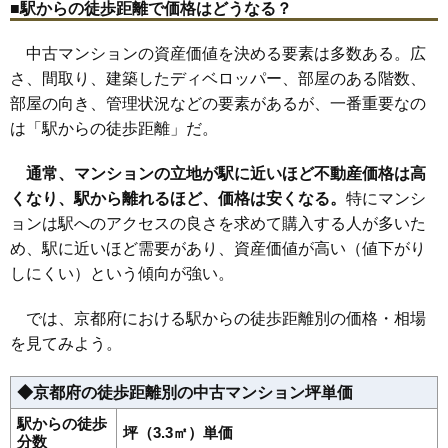
4,490万円～4,790万円
■駅からの徒歩距離で価格はどうなる？
相場
(53.5万円/㎡~57.0万円/㎡)
18
大山崎町
115万円
2,185万円
66.2%
中古マンションの資産価値を決める要素は多数ある。広
19
京都市西京区
111万円
2,335万円
63.4%
マンションナビで
さ、間取り、建築したディベロッパー、部屋のある階数、
無料一括査定をする
20
木津川市
105万円
2,313万円
48.1%
部屋の向き、管理状況などの要素があるが、一番重要なの
21
井手町
102万円
2,048万円
90.0%
ユニ宇治川マンション
は「駅からの徒歩距離」だ。
22
久御山町
54万円
1,133万円
61.2%
住所
京都府宇治市木幡西中
通常、マンションの立地が駅に近いほど不動産価格は高
23
八幡市
44万円
834万円
35.9%
交通
木幡駅（5分）
くなり、駅から離れるほど、価格は安くなる。
特にマンシ
ョンは駅へのアクセスの良さを求めて購入する人が多いた
1,450万円～1,650万円
相場
め、駅に近いほど需要があり、資産価値が高い（値下がり
(19.6万円/㎡~22.3万円/㎡)
しにくい）という傾向が強い。
マンションナビで
無料一括査定をする
では、京都府における駅からの徒歩距離別の価格・相場
を見てみよう。
グランマークシティ東向日駅前
住所
京都府向日市寺戸町小佃
◆京都府の徒歩距離別の中古マンション坪単価
交通
東向日駅（4分）、洛西口駅（20分）
駅からの徒歩
坪（3.3㎡）単価
分数