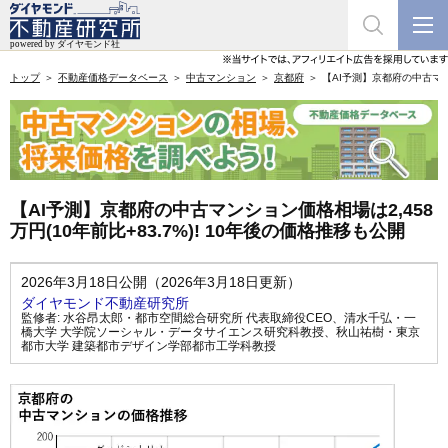
トップ
不動産価格データベース
中古マンション
京都府
【AI予測】京都府の中古マンシ
【AI予測】京都府の中古マンション価格相場は2,458
万円(10年前比+83.7%)! 10年後の価格推移も公開
2026年3月18日公開（2026年3月18日更新）
ダイヤモンド不動産研究所
監修者:
水谷昂太郎・都市空間総合研究所 代表取締役CEO
、
清水千弘・一
橋大学 大学院ソーシャル・データサイエンス研究科教授
、
秋山祐樹・東京
都市大学 建築都市デザイン学部都市工学科教授