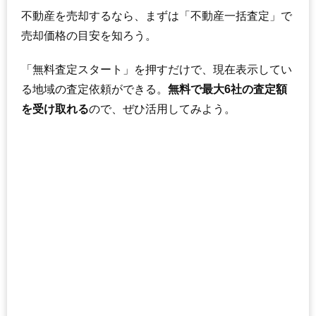
(54.3万円/㎡~58.3万円/㎡)
不動産を売却するなら、まずは「不動産一括査定」で
マンションナビで
売却価格の目安を知ろう。
無料一括査定をする
「無料査定スタート」を押すだけで、現在表示してい
ユニ宇治マンション
る地域の査定依頼ができる。
無料で最大6社の査定額
住所
京都府宇治市木幡内畑
を受け取れる
ので、ぜひ活用してみよう。
交通
木幡駅（2分）
1,660万円～1,860万円
相場
(23.7万円/㎡~26.6万円/㎡)
マンションナビで
無料一括査定をする
ローレルスクエア長岡京ザ・マークス
住所
京都府長岡京市神足焼町
交通
3,290万円～3,590万円
相場