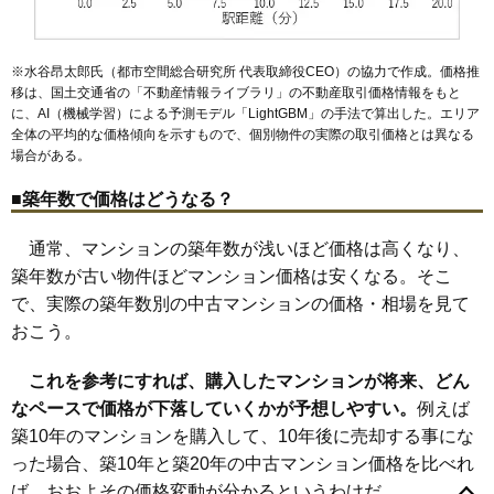
1,510万円～1,710万円
相場
(19.6万円/㎡~22.2万円/㎡)
※水谷昂太郎氏（都市空間総合研究所 代表取締役CEO）の協力で作成。価格推
マンションナビで
移は、国土交通省の「
不動産情報ライブラリ
」の不動産取引価格情報をもと
無料一括査定をする
に、AI（機械学習）による予測モデル「LightGBM」の手法で算出した。エリア
全体の平均的な価格傾向を示すもので、個別物件の実際の取引価格とは異なる
イトーピア向日マンションB棟
場合がある。
住所
京都府向日市上植野町堂ノ前
■築年数で価格はどうなる？
交通
西向日駅（12分）、長岡京駅（21分）
通常、マンションの築年数が浅いほど価格は高くなり、
1,510万円～1,710万円
築年数が古い物件ほどマンション価格は安くなる。そこ
相場
(19.6万円/㎡~22.2万円/㎡)
で、実際の築年数別の中古マンションの価格・相場を見て
おこう。
マンションナビで
無料一括査定をする
これを参考にすれば、購入したマンションが将来、どん
イトーピア向日マンションC棟
なペースで価格が下落していくかが予想しやすい。
例えば
築10年のマンションを購入して、10年後に売却する事にな
住所
京都府向日市上植野町堂ノ前
った場合、築10年と築20年の中古マンション価格を比べれ
交通
西向日駅（12分）
京都市北区
京都市上京区
京都市左京区
京都市中京区
ば、おおよその価格変動が分かるというわけだ。