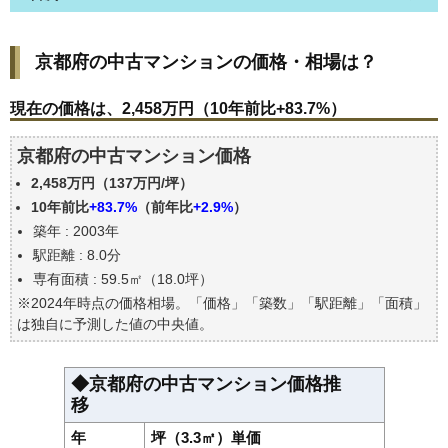
京都府の中古マンションの価格・相場は？
京都府の中古マンションの価格・相場は？
現在の価格は、2,458万円（10年前比+83.7%）
価格を詳細に分析しよう
現在の価格は、2,458万円（10年前比+83.7%）
駅からの徒歩距離で価格はどうなる？
京都府の中古マンション価格
築年数で価格はどうなる？
2,458万円（137万円/坪）
京都府の中古マンションの過去の売買事例
10年前比
+83.7%
（前年比
+2.9%
）
公示地価はいくら
築年 : 2003年
エリアの将来性を人口予想から検討しよう
駅距離 : 8.0分
自分の年収でいくらの不動産が買える？
専有面積 : 59.5㎡（18.0坪）
※2024年時点の価格相場。「価格」「築数」「駅距離」「面積」
は独自に予測した値の中央値。
◆京都府の中古マンション価格推
移
年
坪（3.3㎡）単価