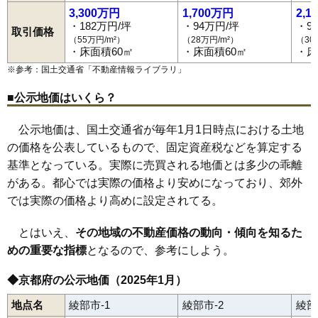
3,300万円
1,700万円
2,1
・182万円/坪
・94万円/坪
・9
取引価格
（55万円/m²）
（28万円/m²）
（30
・床面積60㎡
・床面積60㎡
・床
※参考：国土交通省「
不動産情報ライブラリ
」
■公示地価はいくら？
公示地価は、国土交通省が毎年1月1日時点における土地
の価格を公表しているもので、固定資産税などを算定する
基準となっている。実際に売買される地価とは多少の乖離
がある。都心では実際の価格より安めになっており、郊外
では実際の価格より高めに設定されてる。
とはいえ、
その地域の不動産価格の動向・傾向を知るた
めの重要な指標
となるので、参考にしよう。
◆京都府の公示地価（2025年1月）
地点名
綾部市-1
綾部市-2
綾部