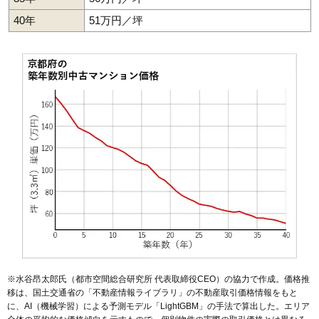
40年
51万円／坪
7,230万円～7,630万円
相場
(89.3万円/㎡~94.2万円/㎡)
マンションナビで
無料一括査定をする
パデシオン京都大久保ザグランドレジデンス
住所
京都府宇治市大久保町田原
大久保駅（13分）、新田駅（20分）、久津川駅
交通
（22分）
3,060万円～3,360万円
相場
(37.8万円/㎡~41.5万円/㎡)
マンションナビで
無料一括査定をする
※水谷昂太郎氏（都市空間総合研究所 代表取締役CEO）の協力で作成。価格推
パデシオン木幡駅前
移は、国土交通省の「
不動産情報ライブラリ
」の不動産取引価格情報をもと
に、AI（機械学習）による予測モデル「LightGBM」の手法で算出した。エリア
住所
京都府宇治市木幡内畑