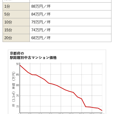
5,450万円～5,850万円
相場
1分
88万円／坪
(66.5万円/㎡~71.3万円/㎡)
5分
84万円／坪
マンションナビで
10分
79万円／坪
無料一括査定をする
15分
74万円／坪
イトーピア向日マンション
20分
68万円／坪
住所
京都府向日市上植野町堂ノ前
交通
西向日駅（12分）
1,540万円～1,740万円
相場
(20.0万円/㎡~22.6万円/㎡)
マンションナビで
無料一括査定をする
イトーピア向日マンションA棟
住所
京都府向日市上植野町堂ノ前
交通
西向日駅（15分）、長岡京駅（18分）