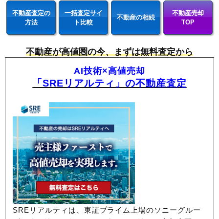
不動産査定の
一括査定サイ
不動産売却
不動産の相続
方法
ト比較
TOP
不動産が高値圏の今、まずは無料査定から
AI技術×高値売却
「SREリアルティ」の不動産査定
SREリアルティは、東証プライム上場のソニーグルー