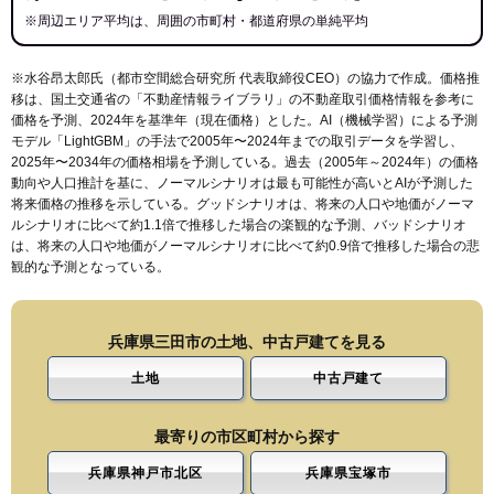
※周辺エリア平均は、周囲の市町村・都道府県の単純平均
※水谷昂太郎氏（都市空間総合研究所 代表取締役CEO）の協力で作成。価格推
移は、国土交通省の「
不動産情報ライブラリ
」の不動産取引価格情報を参考に
価格を予測、2024年を基準年（現在価格）とした。AI（機械学習）による予測
モデル「LightGBM」の手法で2005年〜2024年までの取引データを学習し、
2025年〜2034年の価格相場を予測している。過去（2005年～2024年）の価格
動向や人口推計を基に、ノーマルシナリオは最も可能性が高いとAIが予測した
将来価格の推移を示している。グッドシナリオは、将来の人口や地価がノーマ
ルシナリオに比べて約1.1倍で推移した場合の楽観的な予測、バッドシナリオ
は、将来の人口や地価がノーマルシナリオに比べて約0.9倍で推移した場合の悲
観的な予測となっている。
兵庫県三田市の土地、中古戸建てを見る
土地
中古戸建て
最寄りの市区町村から探す
兵庫県神戸市北区
兵庫県宝塚市