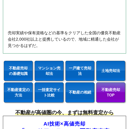
売却実績や保有資格などの基準をクリアした全国の優良不動産
会社2,000社以上と提携しているので、地域に精通した会社が
見つかるはずだ。
不動産売却
マンション売
一戸建て売却
土地売却法
の基礎知識
却法
法
不動産査定の
一括査定サイ
不動産売却
不動産の相続
方法
ト比較
TOP
不動産が高値圏の今、まずは無料査定から
AI技術×高値売却