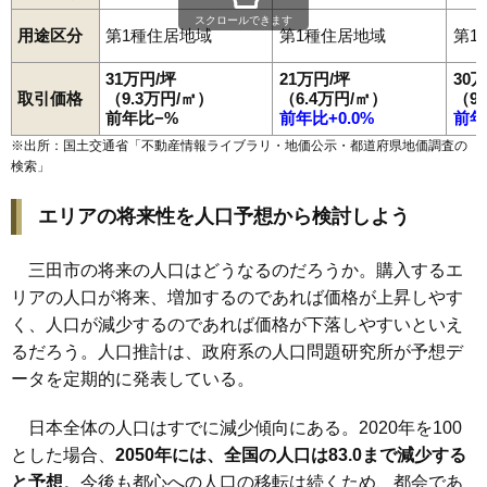
スクロールできます
用途区分
第1種住居地域
第1種住居地域
第1
31万円/坪
21万円/坪
30
取引価格
（9.3万円/㎡）
（6.4万円/㎡）
（9
前年比−%
前年比+0.0%
前年
※出所：国土交通省「
不動産情報ライブラリ・地価公示・都道府県地価調査の
検索
」
エリアの将来性を人口予想から検討しよう
三田市の将来の人口はどうなるのだろうか。購入するエ
リアの人口が将来、増加するのであれば価格が上昇しやす
く、人口が減少するのであれば価格が下落しやすいといえ
るだろう。人口推計は、政府系の人口問題研究所が予想デ
ータを定期的に発表している。
日本全体の人口はすでに減少傾向にある。2020年を100
とした場合、
2050年には、全国の人口は83.0まで減少する
と予想
。今後も都心への人口の移転は続くため、都会であ