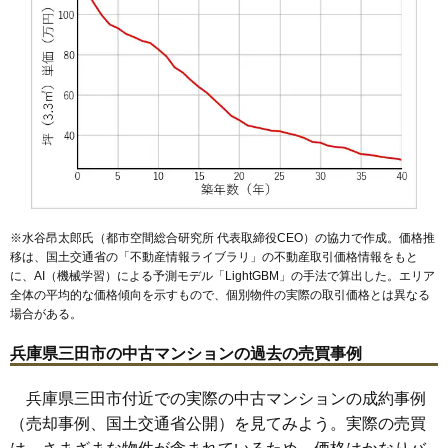
相場
(27.8万円/㎡~30.7万円/㎡)
マンションナビで
無料一括査定をする
アミル21サルビア館
住所
兵庫県三田市狭間が丘5丁目
交通
フラワータウン駅（5分）
1,340万円～1,540万円
相場
※水谷昂太郎氏（都市空間総合研究所 代表取締役CEO）の協力で作成。価格推
(17.4万円/㎡~20.0万円/㎡)
移は、国土交通省の「
不動産情報ライブラリ
」の不動産取引価格情報をもと
に、AI（機械学習）による予測モデル「LightGBM」の手法で算出した。エリア
マンションナビで
全体の平均的な価格傾向を示すもので、個別物件の実際の取引価格とは異なる
無料一括査定をする
場合がある。
兵庫県三田市の中古マンションの過去の売買事例
兵庫県三田市付近での実際の中古マンションの成約事例
（売却事例、国土交通省公開）を見てみよう。実際の売買