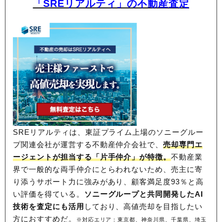
「SREリアルティ」の不動産査定
SREリアルティは、東証プライム上場のソニーグルー
プ関連会社が運営する不動産仲介会社で、
売却専門エ
ージェントが担当する「片手仲介」が特徴。
不動産業
界で一般的な両手仲介にとらわれないため、
売主に寄
り添うサポート力に強みがあり、顧客満足度93％と高
い評価を得ている。
ソニーグループと共同開発したAI
技術を査定にも活用
しており、高値売却を目指したい
方におすすめだ。
※対応エリア：東京都、神奈川県、千葉県、埼玉