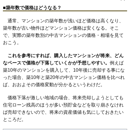
(25.8万円/㎡~28.3万円/㎡)
相生町
あかしあ台
駅前町
大原
学園
けやき台
すずかけ台
三田駅
新三田駅
横山駅
三田本町駅
フラワータウン駅
対中町
高次
中央町
天神
中町
狭間が丘
富士が丘
三輪
武庫が丘
■築年数で価格はどうなる？
南ウッディタウン駅
ウッディタウン中央駅
マンションナビで
弥生が丘
ゆりのき台
無料一括査定をする
通常、マンションの築年数が浅いほど価格は高くなり、
築年数が古い物件ほどマンション価格は安くなる。そこ
三田カルチャータウンリフォレG棟
で、実際の築年数別の中古マンションの価格・相場を見て
住所
兵庫県三田市学園3丁目
おこう。
交通
これを参考にすれば、購入したマンションが将来、どん
1,060万円～1,260万円
相場
なペースで価格が下落していくかが予想しやすい。
例えば
(13.9万円/㎡~16.6万円/㎡)
築10年のマンションを購入して、10年後に売却する事にな
マンションナビで
った場合、築10年と築20年の中古マンション価格を比べれ
無料一括査定をする
ば、おおよその価格変動が分かるというわけだ。
フラワータウンアミル21
価格下落が激しい地域の場合、将来売却しようとしても
住宅ローン残高のほうが多い預貯金などを取り崩さなけれ
住所
兵庫県三田市狭間が丘5丁目
ば売却できないので、将来の資産価値も気にしておきたい
交通
フラワータウン駅（4分）
ところだ。
1,400万円～1,600万円
相場