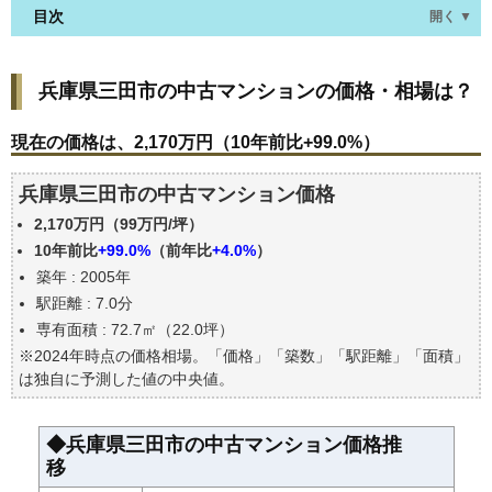
目次
開く ▼
兵庫県三田市の中古マンションの価格・相場は？
兵庫県三田市の中古マンションの価格・相場は？
現在の価格は、2,170万円（10年前比+99.0%）
価格を詳細に分析しよう
現在の価格は、2,170万円（10年前比+99.0%）
駅からの徒歩距離で価格はどうなる？
兵庫県三田市の中古マンション価格
築年数で価格はどうなる？
2,170万円（99万円/坪）
兵庫県三田市の中古マンションの過去の売買事例
10年前比
+99.0%
（前年比
+4.0%
）
公示地価はいくら
築年 : 2005年
エリアの将来性を人口予想から検討しよう
駅距離 : 7.0分
自分の年収でいくらの不動産が買える？
専有面積 : 72.7㎡（22.0坪）
※2024年時点の価格相場。「価格」「築数」「駅距離」「面積」
は独自に予測した値の中央値。
◆兵庫県三田市の中古マンション価格推
移