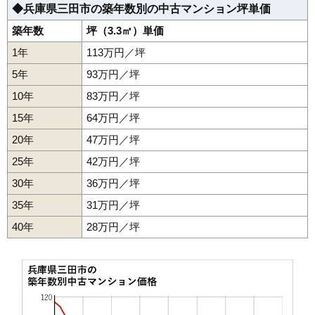
(18.4万円/㎡~21.1万円/㎡)
◆兵庫県三田市の築年数別の中古マンション坪単価
築年数
坪（3.3㎡）単価
マンションナビで
無料一括査定をする
1年
113万円／坪
5年
93万円／坪
フラワータウンアミル21マーガレット館
10年
83万円／坪
住所
兵庫県三田市狭間が丘5丁目
15年
64万円／坪
交通
フラワータウン駅（5分）
20年
47万円／坪
1,400万円～1,600万円
相場
25年
42万円／坪
(18.4万円/㎡~21.1万円/㎡)
30年
36万円／坪
マンションナビで
無料一括査定をする
35年
31万円／坪
40年
28万円／坪
ルネ三田フラワーコート
住所
兵庫県三田市相生町
交通
三田本町駅（3分）、三田駅（7分）
1,860万円～2,060万円