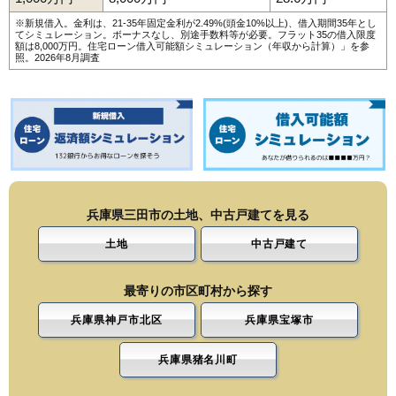
※新規借入。金利は、21-35年固定金利が2.49%(頭金10%以上)、借入期間35年とし
てシミュレーション。ボーナスなし、別途手数料等が必要。フラット35の借入限度
額は8,000万円。
住宅ローン借入可能額シミュレーション（年収から計算）
」を参
照。2026年8月調査
兵庫県三田市の土地、中古戸建てを見る
土地
中古戸建て
最寄りの市区町村から探す
兵庫県神戸市北区
兵庫県宝塚市
兵庫県猪名川町