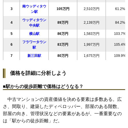
南ウッディタウ
3
105万円
2,510万円
61.2%
サンディパークス1番館
ン駅
ウッディタウン
住所
兵庫県三田市狭間が丘5丁目
4
89万円
2,139万円
84.2%
中央駅
交通
フラワータウン駅（5分）
5
横山駅
86万円
1,583万円
103.7%
1,310万円～1,510万円
フラワータウン
相場
6
83万円
1,997万円
105.4%
(17.9万円/㎡~20.7万円/㎡)
駅
7
新三田駅
80万円
1,675万円
109.9%
マンションナビで
無料一括査定をする
価格を詳細に分析しよう
サンフォルテウッディタウンすずかけ台
住所
兵庫県三田市すずかけ台4丁目
■駅からの徒歩距離で価格はどうなる？
交通
南ウッディタウン駅（9分）
中古マンションの資産価値を決める要素は多数ある。広
2,590万円～2,790万円
さ、間取り、建築したディベロッパー、部屋のある階数、
相場
(35.5万円/㎡~38.2万円/㎡)
部屋の向き、管理状況などの要素があるが、一番重要なの
は「駅からの徒歩距離」だ。
マンションナビで