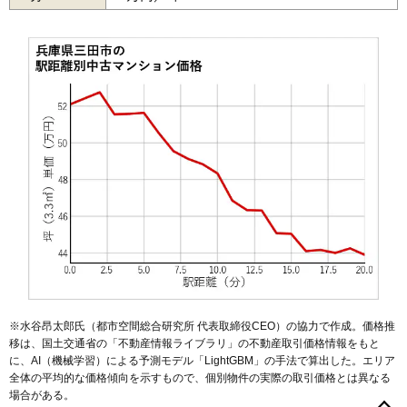
マンションナビで
無料一括査定をする
ウッディタウンすずかけ台アーバンコンフォー
ト
住所
兵庫県三田市すずかけ台2丁目
交通
南ウッディタウン駅（4分）
1,660万円～1,860万円
相場
(19.1万円/㎡~21.4万円/㎡)
マンションナビで
無料一括査定をする
藤和ハイタウン三田城山
住所
兵庫県三田市三輪3丁目
※水谷昂太郎氏（都市空間総合研究所 代表取締役CEO）の協力で作成。価格推
移は、国土交通省の「
不動産情報ライブラリ
」の不動産取引価格情報をもと
交通
三田駅（9分）
に、AI（機械学習）による予測モデル「LightGBM」の手法で算出した。エリア
全体の平均的な価格傾向を示すもので、個別物件の実際の取引価格とは異なる
2,090万円～2,290万円
相場
場合がある。