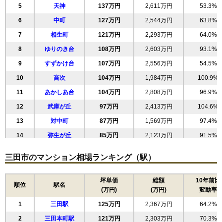
5
天神
137万円
2,611万円
53.3%
サンディパークス3番館
6
中町
127万円
2,544万円
63.8%
住所
兵庫県三田市狭間が丘5丁目
7
相生町
121万円
2,293万円
64.0%
交通
フラワータウン駅（4分）
8
ゆりのき台
108万円
2,603万円
93.1%
9
すずかけ台
107万円
2,556万円
54.5%
1,280万円～1,480万円
相場
10
高次
104万円
1,984万円
100.9%
(16.8万円/㎡~19.5万円/㎡)
11
あかしあ台
104万円
2,808万円
96.9%
マンションナビで
無料一括査定をする
12
武庫が丘
97万円
2,413万円
104.6%
13
対中町
87万円
1,569万円
97.4%
サンディパークス2番館
14
弥生が丘
85万円
2,123万円
91.5%
住所
兵庫県三田市狭間が丘5丁目
15
大原
83万円
1,582万円
95.6%
三田市のマンション相場ランキング（駅）
交通
フラワータウン駅（4分）
16
富士が丘
79万円
1,896万円
92.7%
1,410万円～1,610万円
17
狭間が丘
77万円
1,614万円
86.7%
坪単価
総額
10年前比
相場
順位
駅名
(万円)
(万円)
変動率
(18.8万円/㎡~21.5万円/㎡)
18
学園
63万円
1,573万円
148.1%
1
三田駅
125万円
2,367万円
64.2%
マンションナビで
無料一括査定をする
2
三田本町駅
121万円
2,303万円
70.3%