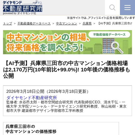
トップ
不動産価格データベース
中古マンション
兵庫県
【AI予測】兵庫県三田市の中古
【AI予測】兵庫県三田市の中古マンション価格相場
は2,170万円(10年前比+99.0%)! 10年後の価格推移も
公開
2026年3月18日公開（2026年3月18日更新）
ダイヤモンド不動産研究所
監修者:
水谷昂太郎・都市空間総合研究所 代表取締役CEO
、
清水千弘・一
橋大学 大学院ソーシャル・データサイエンス研究科教授
、
秋山祐樹・東京
都市大学 建築都市デザイン学部都市工学科教授