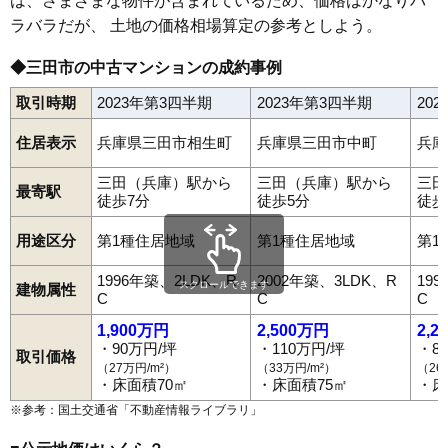
は、さまざまな物件が含まれているため、価格はかなりバ
ラバラだが、 土地の価格相場算定の参考としよう。
◆三田市の中古マンションの成約事例
取引時期
2023年第3四半期
2023年第3四半期
20
住居表示
兵庫県三田市相生町
兵庫県三田市中町
兵庫
三田（兵庫）駅から
三田（兵庫）駅から
三田
最寄駅
徒歩7分
徒歩5分
徒歩
用途区分
第1種住居地域
第1種住居地域
第1
1996年築、2LDK、R
2002年築、3LDK、R
19
スクロールできます
建物属性
C
C
C
1,900万円
2,500万円
2,2
・90万円/坪
・110万円/坪
・8
取引価格
（27万円/m²）
（33万円/m²）
（26
・床面積70㎡
・床面積75㎡
・床
※参考：国土交通省「
不動産情報ライブラリ
」