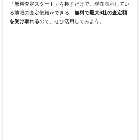
「無料査定スタート」を押すだけで、現在表示してい
トーカンマンション新三田B棟
る地域の査定依頼ができる。
無料で最大6社の査定額
住所
兵庫県三田市大原
を受け取れる
ので、ぜひ活用してみよう。
交通
新三田駅（11分）
1,090万円～1,290万円
相場
(14.5万円/㎡~17.2万円/㎡)
マンションナビで
無料一括査定をする
トーカンマンション新三田C棟
住所
兵庫県三田市大原
交通
新三田駅（11分）
1,090万円～1,290万円
相場
(14.5万円/㎡~17.2万円/㎡)
マンションナビで
無料一括査定をする