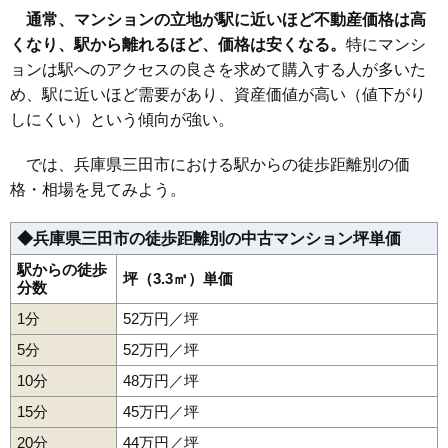
無料一括査定をする
通常、マンションの立地が駅に近いほど不動産価格は高
くなり、駅から離れるほど、価格は安くなる。
特にマンシ
ウッディタウン新三田セントパーク
ョンは駅へのアクセスの良さを求めて購入する人が多いた
住所
兵庫県三田市すずかけ台3丁目
め、駅に近いほど需要があり、資産価値が高い（値下がり
南ウッディタウン駅（5分）、ウッディタウン中央
しにくい）という傾向が強い。
交通
駅（17分）、新三田駅（23分）
では、兵庫県三田市における駅からの徒歩距離別の価
3,710万円～4,010万円
相場
格・相場を見てみよう。
(39.1万円/㎡~42.2万円/㎡)
マンションナビで
◆兵庫県三田市の徒歩距離別の中古マンション坪単価
無料一括査定をする
駅からの徒歩
坪（3.3㎡）単価
分数
ウッディタウン新三田セントパーク1番館
1分
52万円／坪
住所
兵庫県三田市すずかけ台3丁目
5分
52万円／坪
交通
南ウッディタウン駅（5分）
10分
48万円／坪
3,680万円～3,980万円
相場
15分
45万円／坪
(39.1万円/㎡~42.3万円/㎡)
20分
44万円／坪