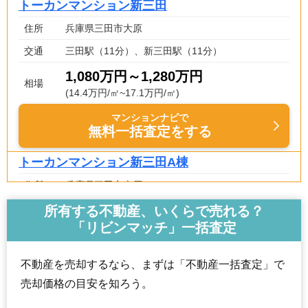
トーカンマンション新三田
住所
兵庫県三田市大原
交通
三田駅（11分）、新三田駅（11分）
1,080万円～1,280万円
相場
(14.4万円/㎡~17.1万円/㎡)
マンションナビで
無料一括査定をする
トーカンマンション新三田A棟
住所
兵庫県三田市大原
交通
新三田駅（11分）
所有する不動産、いくらで売れる？
「リビンマッチ」一括査定
1,090万円～1,290万円
相場
(14.5万円/㎡~17.2万円/㎡)
不動産を売却するなら、まずは「不動産一括査定」で
マンションナビで
売却価格の目安を知ろう。
無料一括査定をする