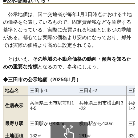
■公示地価はいくら？
公示地価は、国土交通省が毎年1月1日時点における土地
の価格を公表しているもので、固定資産税などを算定する
基準となっている。実際に売買される地価とは多少の乖離
がある。都心では実際の価格より安めになっており、郊外
では実際の価格より高めに設定されてる。
とはいえ、
その地域の不動産価格の動向・傾向を知るた
めの重要な指標
となるので、参考にしよう。
◆三田市の公示地価（2025年1月）
地点名
三田市-1
三田市-2
三田
兵庫県三田市駅前町1
兵庫県三田市横山町3
兵庫
住居表示
4-5
-22
1-29
最寄り駅
三田駅から430m
横山駅から400m
三田
土地面積
132㎡
291㎡
330