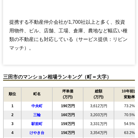
トーカンマンション新三田D棟
住所
兵庫県三田市大原
提携する不動産仲介会社が1,700社以上と多く、投資
交通
新三田駅（11分）
用物件、ビル、店舗、工場、倉庫、農地など幅広い種
1,090万円～1,290万円
類の不動産にも対応している（サービス提供：リビン
相場
(14.5万円/㎡~17.2万円/㎡)
マッチ）。
マンションナビで
無料一括査定をする
三田市のマンション相場ランキング（町＝大字）
アディール三田
住所
兵庫県三田市すずかけ台4丁目
坪単価
総額
10年前比
順位
町名
(万円)
(万円)
変動率
交通
南ウッディタウン駅（10分）、新三田駅（15分）
1
中央町
190万円
3,612万円
73.2%
1,990万円～2,190万円
相場
2
三輪
160万円
3,203万円
70.5%
(19.9万円/㎡~21.9万円/㎡)
3
駅前町
159万円
3,331万円
54.5%
マンションナビで
4
けやき台
無料一括査定をする
156万円
3,354万円
63.2%