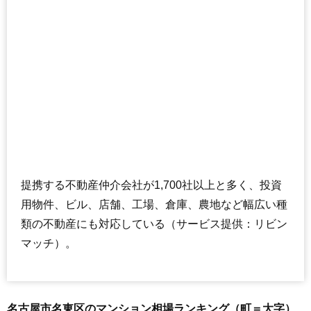
住所
愛知県名古屋市名東区牧の原2丁目
交通
星ヶ丘駅（29分）
580万円～680万円
相場
(8.4万円/㎡~9.9万円/㎡)
マンションナビで
無料一括査定をする
提携する不動産仲介会社が1,700社以上と多く、投資
用物件、ビル、店舗、工場、倉庫、農地など幅広い種
類の不動産にも対応している（サービス提供：リビン
マッチ）。
名古屋市名東区のマンション相場ランキング（町＝大字）