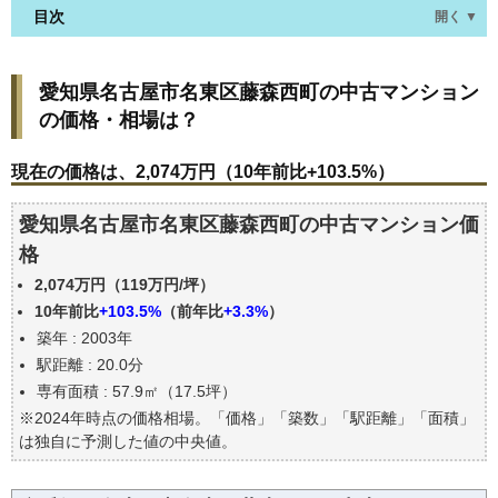
目次
開く ▼
愛知県名古屋市名東区藤森西町の中古マンションの
愛知県名古屋市名東区藤森西町の中古マンション
価格・相場は？
の価格・相場は？
現在の価格は、2,074万円（10年前比+103.5%）
価格を詳細に分析しよう
現在の価格は、2,074万円（10年前比+103.5%）
駅からの徒歩距離で価格はどうなる？
愛知県名古屋市名東区藤森西町の中古マンション価
築年数で価格はどうなる？
格
愛知県名古屋市名東区藤森西町の中古マンションの
過去の売買事例
2,074万円（119万円/坪）
公示地価はいくら
10年前比
+103.5%
（前年比
+3.3%
）
築年 : 2003年
エリアの将来性を人口予想から検討しよう
駅距離 : 20.0分
自分の年収でいくらの不動産が買える？
専有面積 : 57.9㎡（17.5坪）
※2024年時点の価格相場。「価格」「築数」「駅距離」「面積」
は独自に予測した値の中央値。