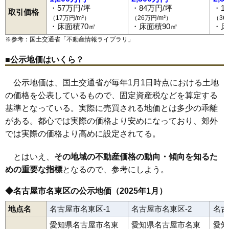
・57万円/坪
・84万円/坪
・1
取引価格
（17万円/m²）
（26万円/m²）
（36
・床面積70㎡
・床面積90㎡
・床
※参考：国土交通省「
不動産情報ライブラリ
」
■公示地価はいくら？
公示地価は、国土交通省が毎年1月1日時点における土地
の価格を公表しているもので、固定資産税などを算定する
基準となっている。実際に売買される地価とは多少の乖離
がある。都心では実際の価格より安めになっており、郊外
では実際の価格より高めに設定されてる。
とはいえ、
その地域の不動産価格の動向・傾向を知るた
めの重要な指標
となるので、参考にしよう。
◆名古屋市名東区の公示地価（2025年1月）
地点名
名古屋市名東区-1
名古屋市名東区-2
名古
愛知県名古屋市名東
愛知県名古屋市名東
愛知