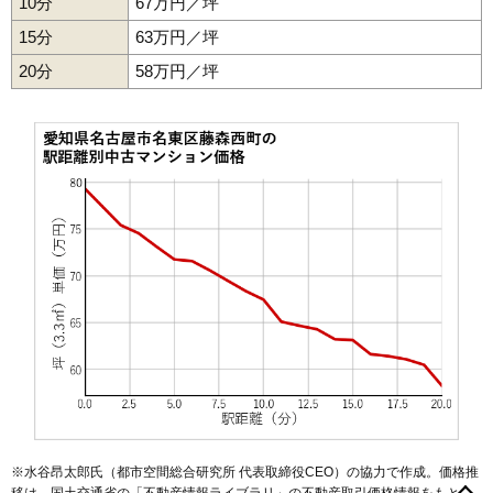
10分
67万円／坪
15分
63万円／坪
20分
58万円／坪
※水谷昂太郎氏（都市空間総合研究所 代表取締役CEO）の協力で作成。価格推
明が丘
石が根町
猪高台
一社
猪子石
猪子石原
植園町
扇町
移は、国土交通省の「
不動産情報ライブラリ
」の不動産取引価格情報をもと