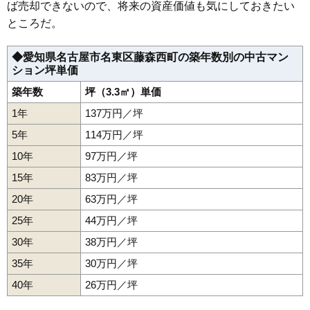
ば売却できないので、将来の資産価値も気にしておきたい
ところだ。
◆愛知県名古屋市名東区藤森西町の築年数別の中古マン
ション坪単価
築年数
坪（3.3㎡）単価
1年
137万円／坪
5年
114万円／坪
10年
97万円／坪
15年
83万円／坪
20年
63万円／坪
25年
44万円／坪
30年
38万円／坪
35年
30万円／坪
40年
26万円／坪