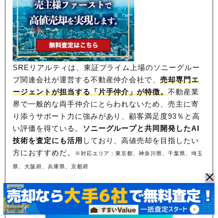
SREリアルティは、東証プライム上場のソニーグルー
プ関連会社が運営する不動産仲介会社で、
売却専門エ
ージェントが担当する「片手仲介」が特徴。
不動産業
界で一般的な両手仲介にとらわれないため、
売主に寄
り添うサポート力に強みがあり、顧客満足度93％と高
い評価を得ている。
ソニーグループと共同開発したAI
技術を査定にも活用
しており、高値売却を目指したい
方におすすめだ。
※対応エリア：東京都、神奈川県、千葉県、埼玉
県、大阪府、兵庫県、京都府
東証プライム上場！売却力に定評あり
SREリアルティで無料査定