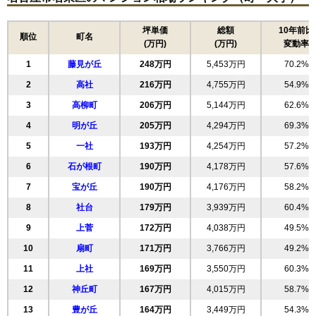
坪単価
総額
10年前比
順位
町名
(万円)
(万円)
変動率
1
藤見が丘
248万円
5,453万円
70.2%
2
高社
216万円
4,755万円
54.9%
3
高柳町
206万円
5,144万円
62.6%
4
明が丘
205万円
4,294万円
69.3%
5
一社
193万円
4,254万円
57.2%
6
石が根町
190万円
4,178万円
57.6%
7
宝が丘
190万円
4,176万円
58.2%
8
社台
179万円
3,939万円
60.4%
9
上菅
172万円
4,038万円
49.5%
10
扇町
171万円
3,766万円
49.2%
11
上社
169万円
3,550万円
60.3%
12
神丘町
167万円
4,015万円
58.7%
13
豊が丘
164万円
3,449万円
54.3%