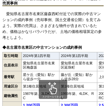
売買事例
愛知県名古屋市名東区藤森西町付近での実際の中古マン
ションの成約事例（売却事例、国土交通省公開）を見てみ
よう。実際の売買は、さまざまな物件が含まれているた
め、価格はかなりバラバラだが、 土地の価格相場算定の参
考としよう。
◆名古屋市名東区の中古マンションの成約事例
取引時期
2024年第1四半期
2024年第1四半期
20
愛知県名古屋市名東
愛知県名古屋市名東
愛知
住居表示
区梅森坂
区延珠町
区社
星ケ丘（愛知）駅か
藤が丘（愛知）駅か
最寄駅
上社
ら徒歩ー分
ら徒歩28分
用途区分
第1種住居地域
第1種住居地域
第1
1987年築、3LDK、R
1993年築、4LDK、R
20
建物属性
スクロールできます
C
C
RC
1,200万円
2,300万円
2,5