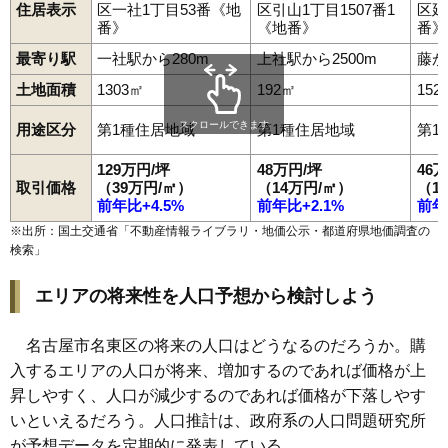
住居表示
区一社1丁目53番《地
区引山1丁目1507番1
区延
番》
《地番》
番》
最寄り駅
一社駅から280m
上社駅から2500m
藤が
土地面積
1303㎡
192㎡
152
スクロールできます
用途区分
第1種住居地域
第1種住居地域
第1
129万円/坪
48万円/坪
46
取引価格
（39万円/㎡）
（14万円/㎡）
（1
前年比+4.5%
前年比+2.1%
前年
※出所：国土交通省「
不動産情報ライブラリ・地価公示・都道府県地価調査の
検索
」
エリアの将来性を人口予想から検討しよう
名古屋市名東区の将来の人口はどうなるのだろうか。購
入するエリアの人口が将来、増加するのであれば価格が上
昇しやすく、人口が減少するのであれば価格が下落しやす
いといえるだろう。人口推計は、政府系の人口問題研究所
が予想データを定期的に発表している。