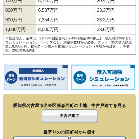
700万円
5,720万円
20.4万円
800万円
6,537万円
23.3万円
900万円
7,354万円
26.3万円
1,000万円
8,000万円
28.6万円
※新規借入。金利は、21-35年固定金利が2.49%(頭金10%以上)、借入期間35年とし
てシミュレーション。ボーナスなし、別途手数料等が必要。フラット35の借入限度
額は8,000万円。
住宅ローン借入可能額シミュレーション（年収から計算）
」を参
照。2026年8月調査
愛知県名古屋市名東区藤森西町の土地、中古戸建てを見る
中古戸建て
最寄りの市区町村から探す