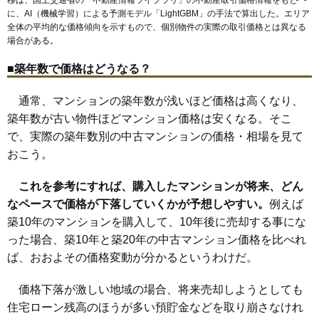
神丘町
上菅
上社
亀の井
貴船
小井堀町
香南
勢子坊
高針原
高社
に、AI（機械学習）による予測モデル「LightGBM」の手法で算出した。エリア
高柳町
藤が丘駅
宝が丘
一社駅
丁田町
上社駅
にじが丘
本郷駅
西里町
八前
引山
藤里町
全体の平均的な価格傾向を示すもので、個別物件の実際の取引価格とは異なる
藤見が丘
藤森
藤森西町
文教台
平和が丘
本郷
名東本通
名東本町
社が丘
社口
社台
豊が丘
よもぎ台
場合がある。
■築年数で価格はどうなる？
通常、マンションの築年数が浅いほど価格は高くなり、
築年数が古い物件ほどマンション価格は安くなる。そこ
で、実際の築年数別の中古マンションの価格・相場を見て
おこう。
これを参考にすれば、購入したマンションが将来、どん
なペースで価格が下落していくかが予想しやすい。
例えば
築10年のマンションを購入して、10年後に売却する事にな
った場合、築10年と築20年の中古マンション価格を比べれ
ば、おおよその価格変動が分かるというわけだ。
価格下落が激しい地域の場合、将来売却しようとしても
住宅ローン残高のほうが多い預貯金などを取り崩さなけれ