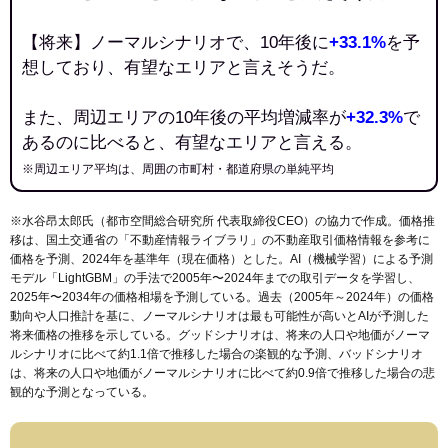
【将来】ノーマルシナリオで、10年後に
+33.1%
を予
想しており、有望なエリアと言えそうだ。
また、周辺エリアの10年後の平均増減率が
+32.3%
で
あるのに比べると、有望なエリアと言える。
※周辺エリア平均は、周囲の市町村・都道府県の単純平均
※水谷昂太郎氏（都市空間総合研究所 代表取締役CEO）の協力で作成。価格推
移は、国土交通省の「
不動産情報ライブラリ
」の不動産取引価格情報を参考に
価格を予測、2024年を基準年（現在価格）とした。AI（機械学習）による予測
モデル「LightGBM」の手法で2005年〜2024年までの取引データを学習し、
2025年〜2034年の価格相場を予測している。過去（2005年～2024年）の価格
動向や人口推計を基に、ノーマルシナリオは最も可能性が高いとAIが予測した
将来価格の推移を示している。グッドシナリオは、将来の人口や地価がノーマ
ルシナリオに比べて約1.1倍で推移した場合の楽観的な予測、バッドシナリオ
は、将来の人口や地価がノーマルシナリオに比べて約0.9倍で推移した場合の悲
観的な予測となっている。