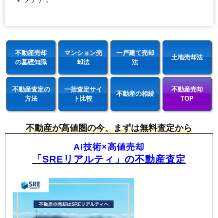
不動産売却
マンション売
一戸建て売却
土地売却法
の基礎知識
却法
法
不動産査定の
一括査定サイ
不動産売却
不動産の相続
方法
ト比較
TOP
不動産が高値圏の今、まずは無料査定から
AI技術×高値売却
「SREリアルティ」の不動産査定