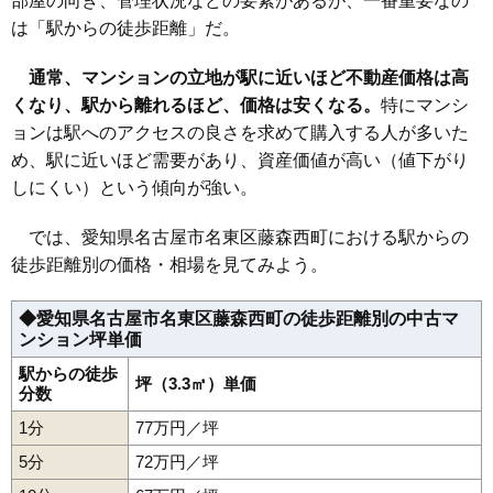
部屋の向き、管理状況などの要素があるが、一番重要なの
29
猪子石
115万円
2,534万円
69.4%
は「駅からの徒歩距離」だ。
30
小井堀町
113万円
2,487万円
53.7%
31
引山
107万円
2,348万円
51.0%
通常、マンションの立地が駅に近いほど不動産価格は高
くなり、駅から離れるほど、価格は安くなる。
32
高針原
107万円
2,346万円
特にマンシ
51.8%
ョンは駅へのアクセスの良さを求めて購入する人が多いた
33
八前
104万円
2,284万円
75.4%
め、駅に近いほど需要があり、資産価値が高い（値下がり
34
文教台
89万円
1,959万円
57.4%
しにくい）という傾向が強い。
35
名東本通
86万円
517万円
123.3%
36
猪子石原
83万円
1,654万円
70.9%
では、愛知県名古屋市名東区藤森西町における駅からの
徒歩距離別の価格・相場を見てみよう。
37
香南
71万円
1,278万円
70.3%
38
平和が丘
54万円
1,034万円
61.6%
◆愛知県名古屋市名東区藤森西町の徒歩距離別の中古マ
39
藤里町
50万円
954万円
81.1%
ンション坪単価
駅からの徒歩
坪（3.3㎡）単価
分数
1分
77万円／坪
5分
72万円／坪