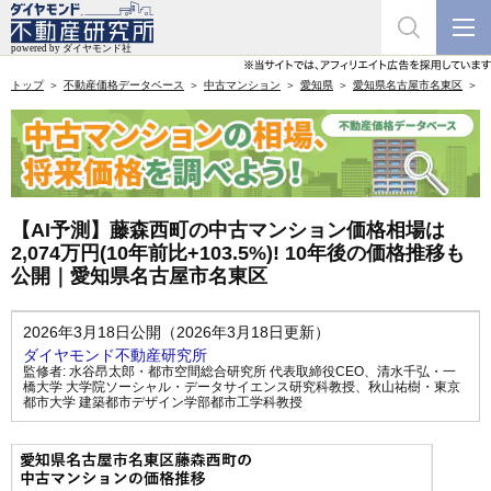
トップ
不動産価格データベース
中古マンション
愛知県
愛知県名古屋市名東区
【AI予測】藤森西町の中古マンション価格相場は
2,074万円(10年前比+103.5%)! 10年後の価格推移も
公開｜愛知県名古屋市名東区
2026年3月18日公開（2026年3月18日更新）
ダイヤモンド不動産研究所
監修者:
水谷昂太郎・都市空間総合研究所 代表取締役CEO
、
清水千弘・一
橋大学 大学院ソーシャル・データサイエンス研究科教授
、
秋山祐樹・東京
都市大学 建築都市デザイン学部都市工学科教授