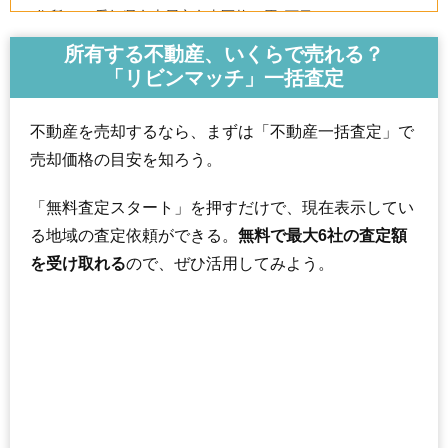
住所
愛知県名古屋市名東区牧の原1丁目
交通
所有する不動産、いくらで売れる？
「リビンマッチ」一括査定
740万円～840万円
相場
(10.1万円/㎡~11.5万円/㎡)
不動産を売却するなら、まずは「不動産一括査定」で
マンションナビで
売却価格の目安を知ろう。
無料一括査定をする
「無料査定スタート」を押すだけで、現在表示してい
第2名東アイリス
る地域の査定依頼ができる。
無料で最大6社の査定額
住所
愛知県名古屋市名東区牧の原2丁目
を受け取れる
ので、ぜひ活用してみよう。
交通
星ヶ丘駅（1分）
600万円～700万円
相場
(8.3万円/㎡~9.7万円/㎡)
マンションナビで
無料一括査定をする
ユニーブル高針原