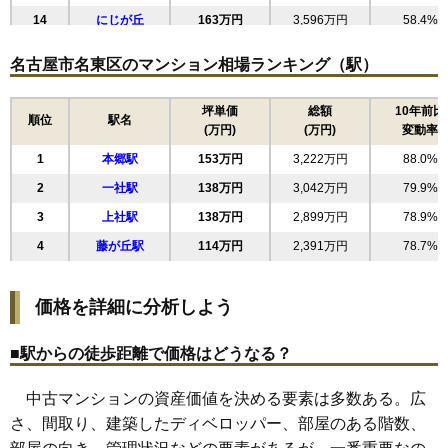
14
にじが丘
163万円
3,596万円
58.4%
15
社が丘
155万円
3,249万円
48.3%
名古屋市名東区のマンション相場ランキング（駅）
16
よもぎ台
153万円
3,375万円
54.3%
17
本郷
147万円
3,236万円
99.4%
坪単価
総額
10年前比
順位
駅名
(万円)
(万円)
変動率
18
名東本町
144万円
3,530万円
83.5%
1
本郷駅
153万円
3,222万円
88.0%
19
植園町
133万円
2,919万円
67.6%
2
一社駅
138万円
3,042万円
79.9%
20
猪高台
133万円
2,917万円
73.5%
3
上社駅
138万円
2,899万円
78.9%
21
貴船
132万円
2,775万円
76.6%
4
藤が丘駅
114万円
2,391万円
78.7%
22
西里町
130万円
2,785万円
52.2%
23
丁田町
122万円
2,320万円
108.7%
価格を詳細に分析しよう
24
勢子坊
122万円
2,308万円
55.1%
25
亀の井
121万円
2,546万円
101.8%
■駅からの徒歩距離で価格はどうなる？
26
藤森西町
119万円
2,074万円
103.5%
中古マンションの資産価値を決める要素は多数ある。広
27
藤森
118万円
2,359万円
113.4%
さ、間取り、建築したディベロッパー、部屋のある階数、
28
社口
118万円
2,468万円
93.7%