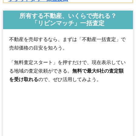
住所
東京都品川区東五反田2丁目
所有する不動産、いくらで売れる？
交通
五反田駅（3分）
「リビンマッチ」一括査定
18,750万円～19,150万円
相場
(220.6万円/㎡~225.3万円/㎡)
不動産を売却するなら、まずは「不動産一括査定」で
売却価格の目安を知ろう。
マンションナビで
無料一括査定をする
「無料査定スタート」を押すだけで、現在表示してい
ザ・パークタワー東京サウス
る地域の査定依頼ができる。
無料で最大6社の査定額
住所
東京都品川区東五反田2丁目
を受け取れる
ので、ぜひ活用してみよう。
交通
大崎駅（3分）
19,770万円～20,170万円
相場
(197.7万円/㎡~201.7万円/㎡)
マンションナビで
無料一括査定をする