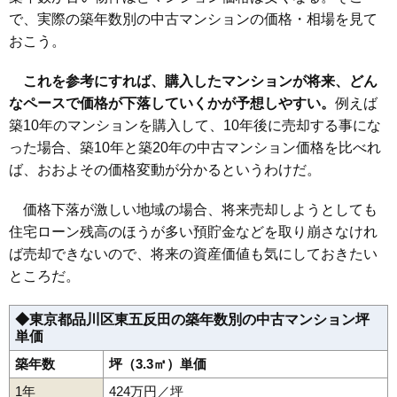
(71.8万円/㎡~77.1万円/㎡)
で、実際の築年数別の中古マンションの価格・相場を見て
マンションナビで
おこう。
無料一括査定をする
これを参考にすれば、購入したマンションが将来、どん
ユニーブル東五反田
なペースで価格が下落していくかが予想しやすい。
例えば
住所
東京都品川区東五反田1丁目
築10年のマンションを購入して、10年後に売却する事にな
った場合、築10年と築20年の中古マンション価格を比べれ
交通
五反田駅（4分）
ば、おおよその価格変動が分かるというわけだ。
8,350万円～8,750万円
相場
(154.6万円/㎡~162.0万円/㎡)
価格下落が激しい地域の場合、将来売却しようとしても
住宅ローン残高のほうが多い預貯金などを取り崩さなけれ
マンションナビで
ば売却できないので、将来の資産価値も気にしておきたい
無料一括査定をする
ところだ。
ユニーブル島津山
◆東京都品川区東五反田の築年数別の中古マンション坪
住所
東京都品川区東五反田1丁目
単価
交通
五反田駅（2分）、目黒駅（4分）
築年数
坪（3.3㎡）単価
8,820万円～9,220万円
1年
424万円／坪
相場