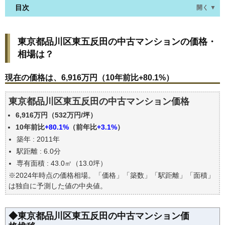
目次
開く ▼
東京都品川区東五反田の中古マンションの価格・相
東京都品川区東五反田の中古マンションの価格・
場は？
相場は？
現在の価格は、6,916万円（10年前比+80.1%）
価格を詳細に分析しよう
現在の価格は、6,916万円（10年前比+80.1%）
駅からの徒歩距離で価格はどうなる？
東京都品川区東五反田の中古マンション価格
築年数で価格はどうなる？
6,916万円（532万円/坪）
東京都品川区東五反田の中古マンションの過去の売
買事例
10年前比
+80.1%
（前年比
+3.1%
）
築年 : 2011年
公示地価はいくら
駅距離 : 6.0分
エリアの将来性を人口予想から検討しよう
専有面積 : 43.0㎡（13.0坪）
自分の年収でいくらの不動産が買える？
※2024年時点の価格相場。「価格」「築数」「駅距離」「面積」
は独自に予測した値の中央値。
◆東京都品川区東五反田の中古マンション価