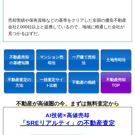
売却実績や保有資格などの基準をクリアした全国の優良不動産
会社2,000社以上と提携しているので、地域に精通した会社が
見つかるはずだ。
不動産売却
マンション売
一戸建て売却
土地売却法
の基礎知識
却法
法
不動産査定の
一括査定サイ
不動産売却
不動産の相続
方法
ト比較
TOP
不動産が高値圏の今、まずは無料査定から
AI技術×高値売却
「SREリアルティ」の不動産査定