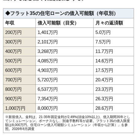
◆フラット35の住宅ローンの借入可能額（年収別）
年収
借入可能額（目安）
月々の返済額
200万円
1,401万円
5.0万円
300万円
2,101万円
7.5万円
400万円
3,268万円
11.7万円
500万円
4,085万円
14.6万円
600万円
4,903万円
17.5万円
700万円
5,720万円
20.4万円
800万円
6,537万円
23.3万円
900万円
7,354万円
26.3万円
1,000万円
8,000万円
28.6万円
※新規借入。金利は、21-35年固定金利が2.49%(頭金10%以上)、借入期間35年とし
てシミュレーション。ボーナスなし、別途手数料等が必要。フラット35の借入限度
額は8,000万円。
住宅ローン借入可能額シミュレーション（年収から計算）
」を参
照。2026年8月調査