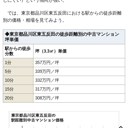
しにくい）という傾向が強い。
26
大井競馬場前駅
239万円
5,020万円
87.0%
マンションナビで
無料一括査定をする
では、東京都品川区東五反田における駅からの徒歩距離
別の価格・相場を見てみよう。
ザ・パークハウスアーバンス東五反田
◆東京都品川区東五反田の徒歩距離別の中古マンション
住所
東京都品川区東五反田1丁目
坪単価
交通
五反田駅（5分）
駅からの徒歩
坪（3.3㎡）単価
分数
7,480万円～7,880万円
相場
(174.0万円/㎡~183.3万円/㎡)
1分
357万円／坪
5分
339万円／坪
マンションナビで
無料一括査定をする
10分
332万円／坪
15分
317万円／坪
新池田山マンション
20分
308万円／坪
住所
東京都品川区東五反田5丁目
交通
五反田駅（9分）、目黒駅（10分）
4,240万円～4,540万円
相場
大崎駅
五反田駅
目黒駅
西大井駅
大井町駅
不動前駅
(88.3万円/㎡~94.6万円/㎡)