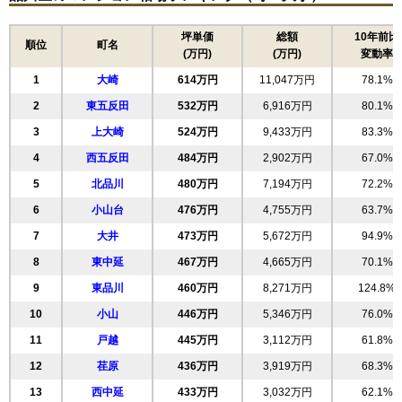
パークハウス池田山公園白金台の杜
坪単価
総額
10年前比
住所
東京都品川区東五反田4丁目
順位
町名
(万円)
(万円)
変動率
高輪台駅（7分）、白金台駅（9分）、五反田駅
交通
1
大崎
614万円
11,047万円
78.1%
（13分）
2
東五反田
532万円
6,916万円
80.1%
21,180万円～21,580万円
相場
3
上大崎
524万円
9,433万円
83.3%
(235.3万円/㎡~239.8万円/㎡)
4
西五反田
484万円
2,902万円
67.0%
マンションナビで
5
北品川
480万円
7,194万円
72.2%
無料一括査定をする
6
小山台
476万円
4,755万円
63.7%
パークハウス池田山公園白金台の杜E棟
7
大井
473万円
5,672万円
94.9%
住所
東京都品川区東五反田4丁目
8
東中延
467万円
4,665万円
70.1%
9
東品川
460万円
8,271万円
124.8%
交通
白金台駅（9分）
10
小山
446万円
5,346万円
76.0%
17,460万円～17,860万円
相場
11
戸越
445万円
3,112万円
61.8%
(223.8万円/㎡~229.0万円/㎡)
12
荏原
436万円
3,919万円
68.3%
マンションナビで
無料一括査定をする
13
西中延
433万円
3,032万円
62.1%