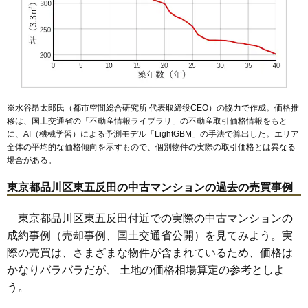
相場
(95.4万円/㎡~104.0万円/㎡)
マンションナビで
無料一括査定をする
※水谷昂太郎氏（都市空間総合研究所 代表取締役CEO）の協力で作成。価格推
移は、国土交通省の「
不動産情報ライブラリ
」の不動産取引価格情報をもと
に、AI（機械学習）による予測モデル「LightGBM」の手法で算出した。エリア
全体の平均的な価格傾向を示すもので、個別物件の実際の取引価格とは異なる
場合がある。
東京都品川区東五反田の中古マンションの過去の売買事例
東京都品川区東五反田付近での実際の中古マンションの
成約事例（売却事例、国土交通省公開）を見てみよう。実
際の売買は、さまざまな物件が含まれているため、価格は
かなりバラバラだが、 土地の価格相場算定の参考としよ
う。