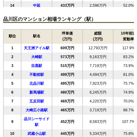
14
中延
433万円
2,596万円
52.0%
パークハウス池田山公園白金台の杜W棟
15
二葉
430万円
2,579万円
56.8%
品川区のマンション相場ランキング（駅）
住所
東京都品川区東五反田4丁目
16
平塚
422万円
2,534万円
75.5%
交通
白金台駅（9分）
17
東大井
419万円
6,282万円
80.2%
坪単価
総額
10年前比
順位
駅名
(万円)
(万円)
変動率
18
西品川
418万円
2,505万円
49.7%
17,460万円～17,860万円
相場
1
天王洲アイル駅
609万円
12,793万円
117.9%
19
(223.8万円/㎡~229.0万円/㎡)
豊町
403万円
2,818万円
64.0%
2
大崎駅
573万円
9,163万円
83.2%
20
南品川
402万円
4,828万円
69.3%
マンションナビで
3
目黒駅
515万円
7,719万円
73.9%
無料一括査定をする
21
旗の台
383万円
2,299万円
100.2%
4
不動前駅
499万円
4,494万円
81.0%
22
勝島
380万円
7,218万円
79.3%
パークハウス池田山公園白金台の杜ヒルサイド
5
北品川駅
495万円
7,923万円
75.7%
23
西大井
371万円
4,818万円
63.3%
コート
6
新馬場駅
480万円
6,245万円
74.9%
24
南大井
355万円
3,193万円
76.9%
住所
東京都品川区東五反田4丁目
7
五反田駅
469万円
4,220万円
70.0%
25
八潮
236万円
5,189万円
93.9%
五反田駅（7分）、高輪台駅（7分）、白金台駅（9
交通
8
大崎広小路駅
465万円
3,719万円
88.7%
分）
品川シーサイド
9
452万円
8,583万円
107.7%
17,460万円～17,860万円
駅
相場
(223.8万円/㎡~229.0万円/㎡)
10
武蔵小山駅
445万円
5,334万円
75.8%