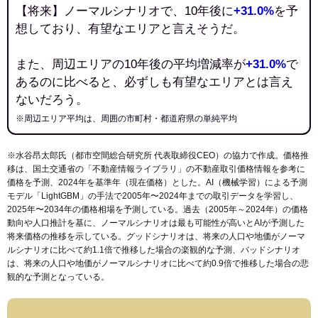
【将来】ノーマルシナリオで、10年後に
+31.0%
を予
想しており、有望なエリアと言えそうだ。
また、周辺エリアの10年後の平均増減率が
+31.0%
で
あるのに比べると、必ずしも有望なエリアとは言え
ないだろう。
※周辺エリア平均は、周囲の市町村・都道府県の単純平均
※水谷昂太郎氏（都市空間総合研究所 代表取締役CEO）の協力で作成。価格推
移は、国土交通省の「
不動産情報ライブラリ
」の不動産取引価格情報を参考に
価格を予測、2024年を基準年（現在価格）とした。AI（機械学習）による予測
モデル「LightGBM」の手法で2005年〜2024年までの取引データを学習し、
2025年〜2034年の価格相場を予測している。過去（2005年～2024年）の価格
動向や人口推計を基に、ノーマルシナリオは最も可能性が高いとAIが予測した
将来価格の推移を示している。グッドシナリオは、将来の人口や地価がノーマ
ルシナリオに比べて約1.1倍で推移した場合の楽観的な予測、バッドシナリオ
は、将来の人口や地価がノーマルシナリオに比べて約0.9倍で推移した場合の悲
観的な予測となっている。