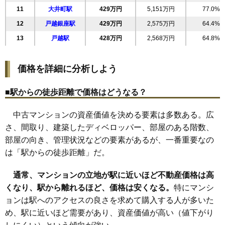
マンションナビで
11
大井町駅
429万円
5,151万円
77.0%
無料一括査定をする
12
戸越銀座駅
429万円
2,575万円
64.4%
13
戸越駅
428万円
2,568万円
64.8%
アクサスレジデンス目黒東
14
中延駅
423万円
2,535万円
51.7%
住所
東京都品川区東五反田5丁目
15
価格を詳細に分析しよう
戸越公園駅
422万円
3,802万円
71.8%
交通
五反田駅（8分）、目黒駅（10分）
16
西小山駅
417万円
4,174万円
62.8%
5,170万円～5,570万円
■駅からの徒歩距離で価格はどうなる？
17
下神明駅
417万円
2,503万円
57.5%
相場
(166.8万円/㎡~179.7万円/㎡)
18
荏原中延駅
415万円
2,903万円
58.8%
中古マンションの資産価値を決める要素は多数ある。広
マンションナビで
19
鮫洲駅
407万円
6,097万円
76.8%
さ、間取り、建築したディベロッパー、部屋のある階数、
無料一括査定をする
部屋の向き、管理状況などの要素があるが、一番重要なの
20
荏原町駅
401万円
4,808万円
77.3%
は「駅からの徒歩距離」だ。
クレヴィアタワー池田山
21
西大井駅
394万円
2,755万円
57.8%
22
旗の台駅
390万円
2,732万円
100.9%
住所
東京都品川区東五反田5丁目
通常、マンションの立地が駅に近いほど不動産価格は高
23
立会川駅
365万円
4,376万円
71.6%
くなり、駅から離れるほど、価格は安くなる。
特にマンシ
交通
五反田駅（4分）
24
青物横丁駅
348万円
5,568万円
92.5%
ョンは駅へのアクセスの良さを求めて購入する人が多いた
10,820万円～11,220万円
め、駅に近いほど需要があり、資産価値が高い（値下がり
相場
25
大森海岸駅
342万円
4,108万円
88.2%
(212.2万円/㎡~220.0万円/㎡)