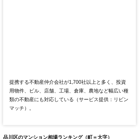
DIKマンション五反田
住所
東京都品川区東五反田2丁目
交通
大崎駅（7分）、五反田駅（8分）
3,520万円～3,820万円
相場
(78.2万円/㎡~84.9万円/㎡)
マンションナビで
無料一括査定をする
東建島津山南ハイツ
提携する不動産仲介会社が1,700社以上と多く、投資
住所
東京都品川区東五反田1丁目
用物件、ビル、店舗、工場、倉庫、農地など幅広い種
交通
五反田駅（5分）
類の不動産にも対応している（サービス提供：リビン
4,890万円～5,290万円
相場
マッチ）。
(108.7万円/㎡~117.6万円/㎡)
マンションナビで
無料一括査定をする
品川区のマンション相場ランキング（町＝大字）