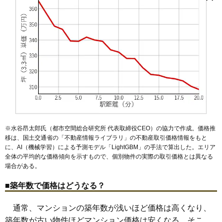
荏原
武蔵小山駅
大井
大崎
西小山駅
勝島
上大崎
下神明駅
北品川
戸越公園駅
小山
小山台
中延駅
戸越
中延
荏原町駅
西大井
西五反田
旗の台駅
西品川
大崎広小路駅
西中延
旗の台
戸越銀座駅
東大井
荏原中延駅
東五反田
東品川
北品川駅
東中延
マンションナビで
平塚
新馬場駅
二葉
南大井
青物横丁駅
南品川
鮫洲駅
八潮
豊町
立会川駅
大森海岸駅
戸越駅
無料一括査定をする
天王洲アイル駅
大井競馬場前駅
品川シーサイド駅
プラウドタワー高輪台
住所
東京都品川区東五反田3丁目
交通
高輪台駅（2分）、五反田駅（9分）
17,910万円～18,310万円
相場
(263.4万円/㎡~269.3万円/㎡)
※水谷昂太郎氏（都市空間総合研究所 代表取締役CEO）の協力で作成。価格推
マンションナビで
無料一括査定をする
移は、国土交通省の「
不動産情報ライブラリ
」の不動産取引価格情報をもと
に、AI（機械学習）による予測モデル「LightGBM」の手法で算出した。エリア
全体の平均的な価格傾向を示すもので、個別物件の実際の取引価格とは異なる
五反田マンション
場合がある。
住所
東京都品川区東五反田3丁目
■築年数で価格はどうなる？
交通
高輪台駅（3分）、五反田駅（7分）
通常、マンションの築年数が浅いほど価格は高くなり、
2,730万円～2,930万円
相場
築年数が古い物件ほどマンション価格は安くなる。そこ