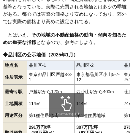
基準となっている。実際に売買される地価とは多少の乖離
がある。都心では実際の価格より安めになっており、郊外
では実際の価格より高めに設定されてる。
とはいえ、
その地域の不動産価格の動向・傾向を知るた
めの重要な指標
となるので、参考にしよう。
◆品川区の公示地価（2025年1月）
地点名
品川区-1
品川区-2
品川
東京都品川区戸越3-3-
東京都品川区小山5-7-
東京
住居表示
1
12
-9-1
最寄り駅
戸越駅から120m
西小山駅から400m
荏原
土地面積
114㎡
114㎡
74㎡
スクロールできます
用途区分
第1種住居地域
第1種住居地域
第1
291万円/坪
307万円/坪
27
取引価格
（88万円/㎡）
（93万円/㎡）
（8