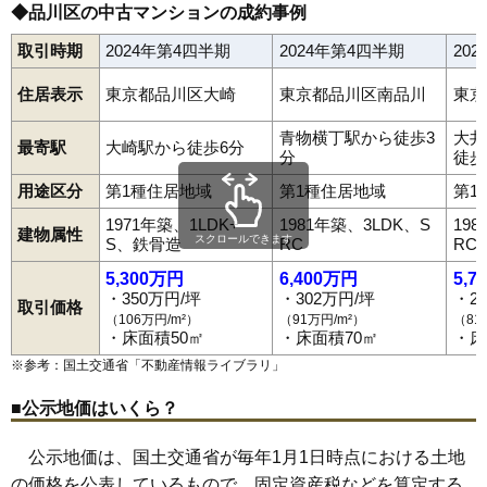
◆品川区の中古マンションの成約事例
取引時期
2024年第4四半期
2024年第4四半期
20
住居表示
東京都品川区大崎
東京都品川区南品川
東京
青物横丁駅から徒歩3
大井
最寄駅
大崎駅から徒歩6分
分
徒歩
用途区分
第1種住居地域
第1種住居地域
第1
1971年築、1LDK+
1981年築、3LDK、S
19
建物属性
スクロールできます
S、鉄骨造
RC
RC
5,300万円
6,400万円
5,7
・350万円/坪
・302万円/坪
・2
取引価格
（106万円/m²）
（91万円/m²）
（81
・床面積50㎡
・床面積70㎡
・床
※参考：国土交通省「
不動産情報ライブラリ
」
■公示地価はいくら？
公示地価は、国土交通省が毎年1月1日時点における土地
の価格を公表しているもので、固定資産税などを算定する