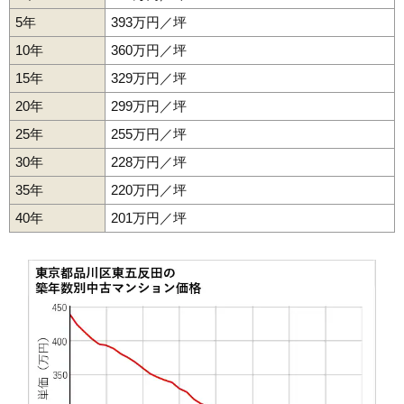
(154.7万円/㎡~161.8万円/㎡)
5年
393万円／坪
マンションナビで
10年
360万円／坪
無料一括査定をする
15年
329万円／坪
ルイシャトレ五反田
20年
299万円／坪
住所
東京都品川区東五反田2丁目
25年
255万円／坪
30年
228万円／坪
交通
五反田駅（5分）
35年
220万円／坪
10,210万円～10,610万円
相場
40年
201万円／坪
(150.1万円/㎡~156.0万円/㎡)
マンションナビで
無料一括査定をする
東建東五反田マンション
住所
東京都品川区東五反田1丁目
交通
五反田駅（4分）
3,340万円～3,640万円