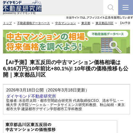
トップ
不動産価格データベース
中古マンション
東京都
東京都品川区
【AI予測
【AI予測】東五反田の中古マンション価格相場は
6,916万円(10年前比+80.1%)! 10年後の価格推移も公
開｜東京都品川区
2026年3月18日公開（2026年3月18日更新）
ダイヤモンド不動産研究所
監修者:
水谷昂太郎・都市空間総合研究所 代表取締役CEO
、
清水千弘・一
橋大学 大学院ソーシャル・データサイエンス研究科教授
、
秋山祐樹・東京
都市大学 建築都市デザイン学部都市工学科教授