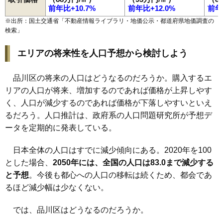
前年比+10.7%
前年比+12.0%
前年
※出所：国土交通省「
不動産情報ライブラリ・地価公示・都道府県地価調査の
検索
」
エリアの将来性を人口予想から検討しよう
品川区の将来の人口はどうなるのだろうか。購入するエ
リアの人口が将来、増加するのであれば価格が上昇しやす
く、人口が減少するのであれば価格が下落しやすいといえ
るだろう。人口推計は、政府系の人口問題研究所が予想デ
ータを定期的に発表している。
日本全体の人口はすでに減少傾向にある。2020年を100
とした場合、
2050年には、全国の人口は83.0まで減少する
と予想
。今後も都心への人口の移転は続くため、都会であ
るほど減少幅は少なくない。
では、品川区はどうなるのだろうか。