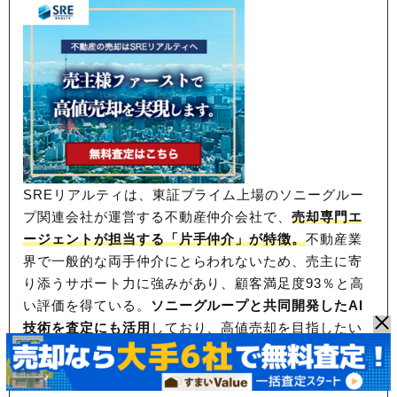
SREリアルティは、東証プライム上場のソニーグルー
プ関連会社が運営する不動産仲介会社で、
売却専門エ
ージェントが担当する「片手仲介」が特徴。
不動産業
界で一般的な両手仲介にとらわれないため、
売主に寄
り添うサポート力に強みがあり、顧客満足度93％と高
い評価を得ている。
ソニーグループと共同開発したAI
技術を査定にも活用
しており、高値売却を目指したい
方におすすめだ。
※対応エリア：東京都、神奈川県、千葉県、埼玉
県、大阪府、兵庫県、京都府