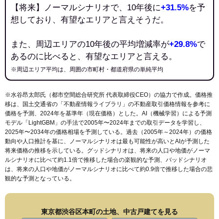
【将来】ノーマルシナリオで、10年後に
+31.5%
を予
想しており、有望なエリアと言えそうだ。
また、周辺エリアの10年後の平均増減率が
+29.8%
で
あるのに比べると、有望なエリアと言える。
※周辺エリア平均は、周囲の市町村・都道府県の単純平均
※水谷昂太郎氏（都市空間総合研究所 代表取締役CEO）の協力で作成。価格推
移は、国土交通省の「
不動産情報ライブラリ
」の不動産取引価格情報を参考に
価格を予測、2024年を基準年（現在価格）とした。AI（機械学習）による予測
モデル「LightGBM」の手法で2005年〜2024年までの取引データを学習し、
2025年〜2034年の価格相場を予測している。過去（2005年～2024年）の価格
動向や人口推計を基に、ノーマルシナリオは最も可能性が高いとAIが予測した
将来価格の推移を示している。グッドシナリオは、将来の人口や地価がノーマ
ルシナリオに比べて約1.1倍で推移した場合の楽観的な予測、バッドシナリオ
は、将来の人口や地価がノーマルシナリオに比べて約0.9倍で推移した場合の悲
観的な予測となっている。
東京都渋谷区本町の土地、中古戸建てを見る