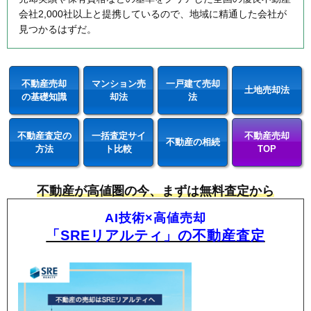
会社2,000社以上と提携しているので、地域に精通した会社が
見つかるはずだ。
不動産売却
マンション売
一戸建て売却
土地売却法
の基礎知識
却法
法
不動産査定の
一括査定サイ
不動産売却
不動産の相続
方法
ト比較
TOP
不動産が高値圏の今、まずは無料査定から
AI技術×高値売却
「SREリアルティ」の不動産査定