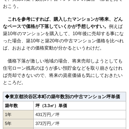
3,200万円～3,500万円
おこう。
相場
(69.6万円/㎡~76.1万円/㎡)
これを参考にすれば、購入したマンションが将来、どん
マンションナビで
なペースで価格が下落していくかが予想しやすい。
例えば
無料一括査定をする
築10年のマンションを購入して、10年後に売却する事にな
グランドガーラ幡ヶ谷イースト
った場合、築10年と築20年の中古マンション価格を比べれ
ば、おおよその価格変動が分かるというわけだ。
住所
東京都渋谷区本町1丁目
交通
幡ヶ谷駅（5分）
価格下落が激しい地域の場合、将来売却しようとしても
住宅ローン残高のほうが多い預貯金などを取り崩さなけれ
3,430万円～3,730万円
相場
ば売却できないので、将来の資産価値も気にしておきたい
(100.9万円/㎡~109.7万円/㎡)
ところだ。
マンションナビで
無料一括査定をする
◆東京都渋谷区本町の築年数別の中古マンション坪単価
築年数
坪（3.3㎡）単価
トーシンフェニックス初台
1年
431万円／坪
住所
東京都渋谷区本町1丁目
5年
373万円／坪
交通
初台駅（5分）、幡ヶ谷駅（7分）