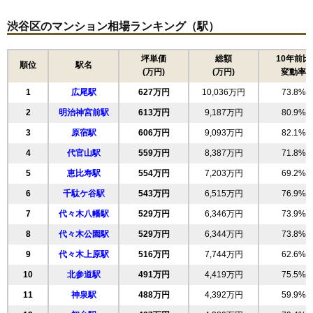
マンションナビで
15
東
520万円
4,680万円
63.5%
無料一括査定をする
渋谷区のマンション相場ランキング（駅）
16
桜丘町
510万円
6,115万円
87.5%
シティハウス渋谷本町
17
初台
506万円
7,585万円
87.0%
坪単価
総額
10年前比
順位
駅名
(万円)
(万円)
変動率
住所
東京都渋谷区本町3丁目
18
大山町
503万円
7,551万円
60.7%
1
広尾駅
627万円
10,036万円
73.8%
19
神山町
492万円
5,902万円
58.1%
交通
西新宿五丁目駅（4分）、初台駅（13分）
2
明治神宮前駅
613万円
9,187万円
80.9%
20
千駄ケ谷
491万円
4,906万円
79.3%
11,670万円～12,070万円
相場
3
原宿駅
606万円
9,093万円
82.1%
21
神泉町
474万円
4,263万円
60.2%
(233.4万円/㎡~241.4万円/㎡)
4
代官山駅
559万円
8,387万円
71.8%
22
代々木
467万円
4,672万円
95.0%
マンションナビで
5
恵比寿駅
554万円
7,203万円
69.2%
23
西原
467万円
7,000万円
66.4%
無料一括査定をする
6
千駄ケ谷駅
543万円
6,515万円
76.9%
24
元代々木町
464万円
5,564万円
62.9%
トーシンフェニックス初台2番館
7
代々木八幡駅
529万円
6,346万円
73.9%
25
笹塚
426万円
2,555万円
67.1%
8
代々木公園駅
529万円
6,344万円
73.8%
住所
東京都渋谷区本町1丁目
26
本町
419万円
2,934万円
75.0%
9
代々木上原駅
516万円
7,744万円
62.6%
初台駅（5分）、幡ヶ谷駅（6分）、代々木上原駅
27
猿楽町
395万円
6,516万円
66.9%
交通
（16分）
10
北参道駅
491万円
4,419万円
75.5%
28
宇田川町
380万円
3,416万円
64.5%
3,440万円～3,740万円
11
神泉駅
488万円
4,392万円
59.9%
29
幡ケ谷
376万円
4,517万円
130.3%
相場
(118.6万円/㎡~129.0万円/㎡)