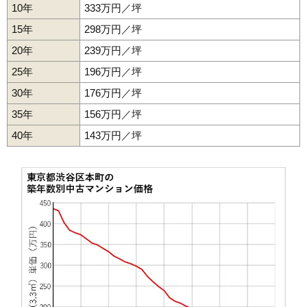
10年
333万円／坪
4,180万円～4,480万円
相場
15年
298万円／坪
(130.6万円/㎡~140.0万円/㎡)
20年
239万円／坪
マンションナビで
無料一括査定をする
25年
196万円／坪
30年
176万円／坪
ディオレ西新宿
35年
156万円／坪
住所
東京都渋谷区本町3丁目
40年
143万円／坪
西新宿五丁目駅（4分）、中野坂上駅（10分）、初
交通
台駅（13分）
10,160万円～10,560万円
相場
(151.6万円/㎡~157.6万円/㎡)
マンションナビで
無料一括査定をする
中野坂上マンション
住所
東京都渋谷区本町3丁目