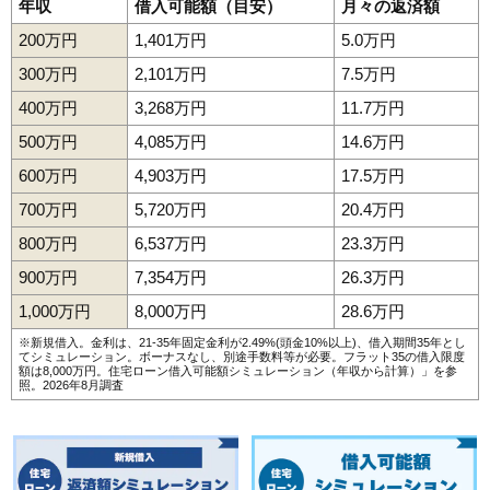
年収
借入可能額（目安）
月々の返済額
200万円
1,401万円
5.0万円
300万円
2,101万円
7.5万円
400万円
3,268万円
11.7万円
500万円
4,085万円
14.6万円
600万円
4,903万円
17.5万円
700万円
5,720万円
20.4万円
800万円
6,537万円
23.3万円
900万円
7,354万円
26.3万円
1,000万円
8,000万円
28.6万円
※新規借入。金利は、21-35年固定金利が2.49%(頭金10%以上)、借入期間35年とし
てシミュレーション。ボーナスなし、別途手数料等が必要。フラット35の借入限度
額は8,000万円。
住宅ローン借入可能額シミュレーション（年収から計算）
」を参
照。2026年8月調査