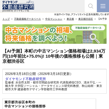
トップ
不動産価格データベース
中古マンション
東京都
東京都渋谷区
【AI予測
【AI予測】本町の中古マンション価格相場は2,934万
円(10年前比+75.0%)! 10年後の価格推移も公開｜東
京都渋谷区
2026年3月18日公開（2026年3月18日更新）
ダイヤモンド不動産研究所
監修者:
水谷昂太郎・都市空間総合研究所 代表取締役CEO
、
清水千弘・一
橋大学 大学院ソーシャル・データサイエンス研究科教授
、
秋山祐樹・東京
都市大学 建築都市デザイン学部都市工学科教授