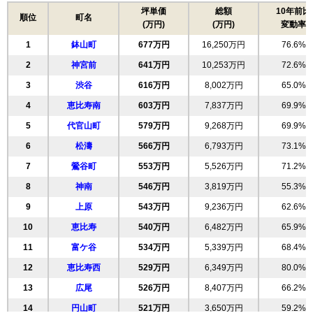
無料一括査定をする
坪単価
総額
10年前比
順位
町名
(万円)
(万円)
変動率
プラウド渋谷本町
1
鉢山町
677万円
16,250万円
76.6%
住所
東京都渋谷区本町3丁目
2
神宮前
641万円
10,253万円
72.6%
西新宿五丁目駅（6分）、初台駅（9分）、中野坂
3
渋谷
616万円
8,002万円
65.0%
交通
上駅（15分）
4
恵比寿南
603万円
7,837万円
69.9%
10,350万円～10,750万円
相場
5
代官山町
579万円
9,268万円
69.9%
(195.3万円/㎡~202.8万円/㎡)
6
松濤
566万円
6,793万円
73.1%
マンションナビで
7
鶯谷町
553万円
5,526万円
71.2%
無料一括査定をする
8
神南
546万円
3,819万円
55.3%
豊栄新都心マンション
9
上原
543万円
9,236万円
62.6%
10
恵比寿
540万円
6,482万円
65.9%
住所
東京都渋谷区本町3丁目
11
富ケ谷
534万円
5,339万円
68.4%
交通
西新宿五丁目駅（5分）、初台駅（12分）
12
恵比寿西
529万円
6,349万円
80.0%
5,640万円～6,040万円
相場
13
広尾
526万円
8,407万円
66.2%
(98.9万円/㎡~106.0万円/㎡)
14
円山町
521万円
3,650万円
59.2%