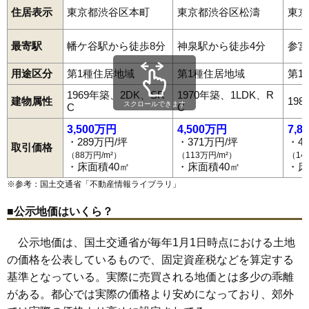
住居表示
東京都渋谷区本町
東京都渋谷区松濤
東京
最寄駅
幡ケ谷駅から徒歩8分
神泉駅から徒歩4分
参宮
用途区分
第1種住居地域
第1種住居地域
第1
1969年築、2DK、SR
1970年築、1LDK、R
建物属性
19
スクロールできます
C
C
3,500万円
4,500万円
7,8
・289万円/坪
・371万円/坪
・4
取引価格
（88万円/m²）
（113万円/m²）
（14
・床面積40㎡
・床面積40㎡
・床
※参考：国土交通省「
不動産情報ライブラリ
」
■公示地価はいくら？
公示地価は、国土交通省が毎年1月1日時点における土地
の価格を公表しているもので、固定資産税などを算定する
基準となっている。実際に売買される地価とは多少の乖離
がある。都心では実際の価格より安めになっており、郊外