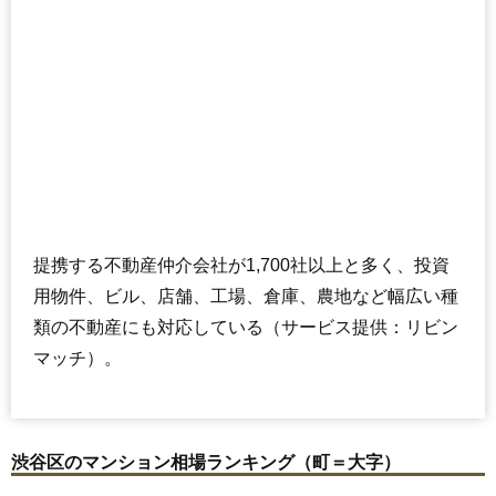
ザ・パークワンズ渋谷本町
住所
東京都渋谷区本町3丁目
西新宿五丁目駅（5分）、初台駅（10分）、中野坂
交通
上駅（15分）
4,330万円～4,630万円
相場
(149.3万円/㎡~159.7万円/㎡)
マンションナビで
無料一括査定をする
提携する不動産仲介会社が1,700社以上と多く、投資
コーポ幡ヶ谷
用物件、ビル、店舗、工場、倉庫、農地など幅広い種
住所
東京都渋谷区本町6丁目
類の不動産にも対応している（サービス提供：リビン
幡ヶ谷駅（8分）、初台駅（13分）、中野新橋駅
マッチ）。
交通
（16分）
3,490万円～3,790万円
相場
(69.8万円/㎡~75.8万円/㎡)
渋谷区のマンション相場ランキング（町＝大字）
マンションナビで