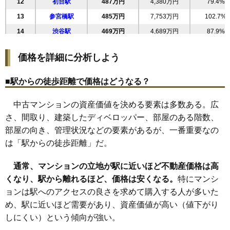
12
初台駅
487万円
4,380万円
79.4%
30
南平台町
354万円
6,373万円
72.6%
13
参宮橋駅
485万円
7,753万円
102.7%
マンションナビで
31
道玄坂
344万円
2,065万円
72.6%
無料一括査定をする
14
渋谷駅
469万円
4,689万円
87.9%
15
代々木駅
447万円
4,026万円
97.5%
渋谷本町マンション
価格を詳細に分析しよう
16
笹塚駅
425万円
2,551万円
66.1%
住所
東京都渋谷区本町2丁目
17
幡ケ谷駅
407万円
3,663万円
115.0%
■駅からの徒歩距離で価格はどうなる？
交通
初台駅（5分）、西新宿五丁目駅（12分）
18
南新宿駅
371万円
4,456万円
97.8%
3,650万円～3,950万円
中古マンションの資産価値を決める要素は多数ある。広
相場
(65.2万円/㎡~70.5万円/㎡)
さ、間取り、建築したディベロッパー、部屋のある階数、
部屋の向き、管理状況などの要素があるが、一番重要なの
マンションナビで
は「駅からの徒歩距離」だ。
無料一括査定をする
通常、マンションの立地が駅に近いほど不動産価格は高
ライオンズガーデン初台
くなり、駅から離れるほど、価格は安くなる。
特にマンシ
住所
東京都渋谷区本町4丁目
ョンは駅へのアクセスの良さを求めて購入する人が多いた
交通
初台駅（9分）、西新宿五丁目駅（9分）
め、駅に近いほど需要があり、資産価値が高い（値下がり
しにくい）という傾向が強い。
7,260万円～7,660万円
相場