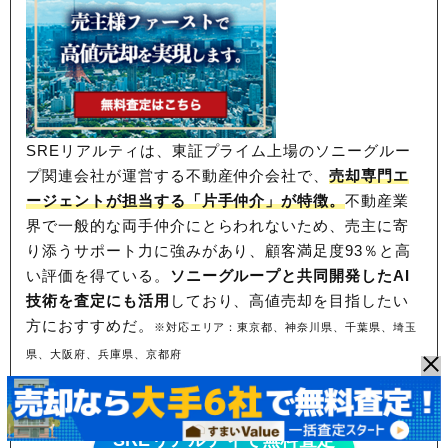
SREリアルティは、東証プライム上場のソニーグルー
プ関連会社が運営する不動産仲介会社で、
売却専門エ
ージェントが担当する「片手仲介」が特徴。
不動産業
界で一般的な両手仲介にとらわれないため、
売主に寄
り添うサポート力に強みがあり、顧客満足度93％と高
い評価を得ている。
ソニーグループと共同開発したAI
技術を査定にも活用
しており、高値売却を目指したい
方におすすめだ。
※対応エリア：東京都、神奈川県、千葉県、埼玉
県、大阪府、兵庫県、京都府
東証プライム上場！売却力に定評あり
SREリアルティで無料査定