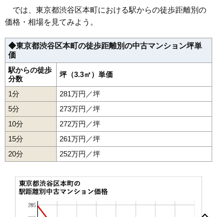
(127.4万円/㎡~134.4万円/㎡)
では、東京都渋谷区本町における駅からの徒歩距離別の
マンションナビで
価格・相場を見てみよう。
無料一括査定をする
◆東京都渋谷区本町の徒歩距離別の中古マンション坪単
初台中央マンション
価
住所
東京都渋谷区本町3丁目
駅からの徒歩
坪（3.3㎡）単価
分数
西新宿五丁目駅（6分）、初台駅（10分）、新宿駅
交通
（23分）
1分
281万円／坪
5分
3,550万円～3,850万円
273万円／坪
相場
(80.7万円/㎡~87.5万円/㎡)
10分
272万円／坪
15分
261万円／坪
マンションナビで
無料一括査定をする
20分
252万円／坪
ワコー幡ヶ谷マンション
住所
東京都渋谷区本町1丁目
交通
初台駅（7分）、幡ヶ谷駅（7分）