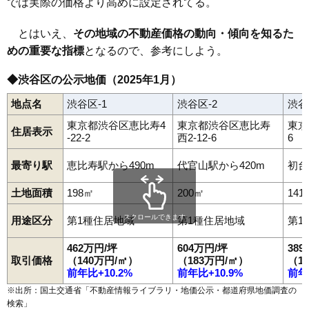
では実際の価格より高めに設定されてる。
とはいえ、
その地域の不動産価格の動向・傾向を知るた
めの重要な指標
となるので、参考にしよう。
◆渋谷区の公示地価（2025年1月）
地点名
渋谷区-1
渋谷区-2
渋谷
東京都渋谷区恵比寿4
東京都渋谷区恵比寿
東京
住居表示
-22-2
西2-12-6
6
最寄り駅
恵比寿駅から490m
代官山駅から420m
初台
土地面積
198㎡
200㎡
141
スクロールできます
用途区分
第1種住居地域
第1種住居地域
第1
462万円/坪
604万円/坪
38
取引価格
（140万円/㎡）
（183万円/㎡）
（1
前年比+10.2%
前年比+10.9%
前年
※出所：国土交通省「
不動産情報ライブラリ・地価公示・都道府県地価調査の
検索
」