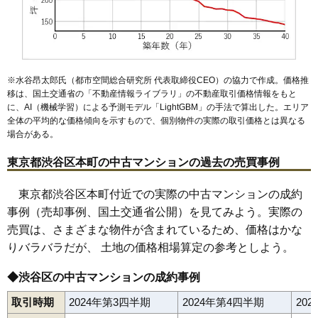
交通
西新宿五丁目駅（5分）、中野坂上駅（9分）
3,150万円～3,450万円
相場
(70.0万円/㎡~76.7万円/㎡)
マンションナビで
※水谷昂太郎氏（都市空間総合研究所 代表取締役CEO）の協力で作成。価格推
無料一括査定をする
移は、国土交通省の「
不動産情報ライブラリ
」の不動産取引価格情報をもと
に、AI（機械学習）による予測モデル「LightGBM」の手法で算出した。エリア
全体の平均的な価格傾向を示すもので、個別物件の実際の取引価格とは異なる
場合がある。
東京都渋谷区本町の中古マンションの過去の売買事例
東京都渋谷区本町付近での実際の中古マンションの成約
事例（売却事例、国土交通省公開）を見てみよう。実際の
売買は、さまざまな物件が含まれているため、価格はかな
りバラバラだが、 土地の価格相場算定の参考としよう。
◆渋谷区の中古マンションの成約事例
取引時期
2024年第3四半期
2024年第4四半期
20