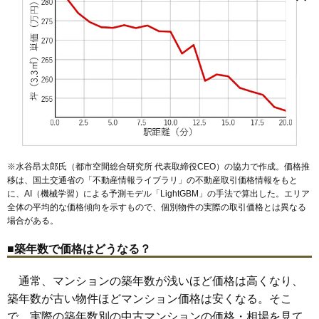
上原
恵比寿駅
鶯谷町
渋谷駅
宇田川町
原宿駅
恵比寿
代々木駅
恵比寿西
千駄ケ谷駅
恵比寿南
笹塚駅
大山町
神泉駅
神山町
3,100万円～3,400万円
桜丘町
初台駅
笹塚
幡ケ谷駅
猿楽町
南新宿駅
渋谷
松濤
参宮橋駅
神宮前
神泉町
代々木八幡駅
神南
代官山町
相場
(67.4万円/㎡~73.9万円/㎡)
道玄坂
代々木上原駅
南平台町
代官山駅
西原
鉢山町
広尾駅
初台
明治神宮前駅
東
広尾
本町
円山町
代々木公園駅
元代々木町
北参道駅
代々木
千駄ケ谷
富ケ谷
幡ケ谷
マンションナビで
無料一括査定をする
ワコー幡ヶ谷マンションA号棟
住所
東京都渋谷区本町1丁目
交通
幡ヶ谷駅（7分）、初台駅（9分）
3,040万円～3,340万円
※水谷昂太郎氏（都市空間総合研究所 代表取締役CEO）の協力で作成。価格推
相場
移は、国土交通省の「
不動産情報ライブラリ
」の不動産取引価格情報をもと
(66.1万円/㎡~72.6万円/㎡)
に、AI（機械学習）による予測モデル「LightGBM」の手法で算出した。エリア
全体の平均的な価格傾向を示すもので、個別物件の実際の取引価格とは異なる
マンションナビで
場合がある。
無料一括査定をする
■築年数で価格はどうなる？
ワコー幡ヶ谷マンションB棟
住所
東京都渋谷区本町1丁目
通常、マンションの築年数が浅いほど価格は高くなり、
築年数が古い物件ほどマンション価格は安くなる。そこ
交通
幡ヶ谷駅（7分）
で、実際の築年数別の中古マンションの価格・相場を見て