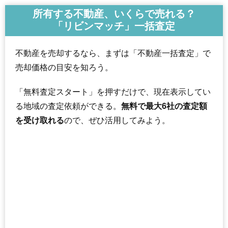
住所
東京都渋谷区本町1丁目
所有する不動産、いくらで売れる？
初台駅（2分）、代々木八幡駅（8分）、幡ヶ谷駅
交通
「リビンマッチ」一括査定
（8分）
2,630万円～2,830万円
相場
不動産を売却するなら、まずは「不動産一括査定」で
(87.7万円/㎡~94.3万円/㎡)
売却価格の目安を知ろう。
マンションナビで
無料一括査定をする
「無料査定スタート」を押すだけで、現在表示してい
る地域の査定依頼ができる。
無料で最大6社の査定額
パレステュディオ渋谷本町
を受け取れる
ので、ぜひ活用してみよう。
住所
東京都渋谷区本町3丁目
西新宿五丁目駅（4分）、都庁前駅（4分）、初台
交通
駅（12分）
2,660万円～2,860万円
相場
(110.8万円/㎡~119.2万円/㎡)
マンションナビで
無料一括査定をする