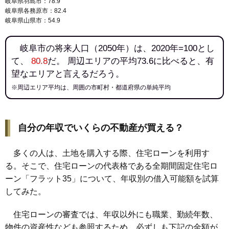
岐阜県羽島市：78.9
143
水海道
21万円
1,224万円
4.4%
岐阜県各務原市：82.4
144
西材木町
21万円
504万円
-3.0%
岐阜県山県市：54.9
145
鷺山北町
21万円
1,636万円
0.0%
岐阜市の将来人口（2050年）は、2020年=100とし
146
加納舟田町
21万円
1,213万円
3.8%
て、
80.8
だ。 周辺エリアの平均73.6に比べると、有
147
大福町
21万円
1,378万円
3.1%
望なエリアと言えるだろう。
148
石長町
21万円
2,215万円
6.5%
※周辺エリア平均は、周囲の市町村・都道府県の単純平均
149
木ノ下町
21万円
1,247万円
6.8%
150
加納城南通
21万円
1,254万円
1.8%
151
守口町
21万円
1,138万円
2.0%
自分の年収でいくらの不動産が買える？
152
前一色
21万円
1,237万円
1.6%
多くの人は、土地を購入する際、住宅ローンを利用す
153
島栄町
21万円
2,349万円
0.1%
る。そこで、住宅ローンの代表格である全期間固定住宅ロ
154
北島
20万円
1,472万円
3.2%
ーン「フラット35」について、年収別の借入可能額を試算
155
西川手
20万円
1,347万円
8.4%
してみた。
156
西島町
20万円
1,592万円
3.3%
157
宇佐
20万円
1,221万円
-1.8%
住宅ローンの審査では、年収以外にも職業、勤続年数、
物件の資産性なども参照するため、必ずしも下記の金額が
158
下土居
20万円
1,221万円
1.2%