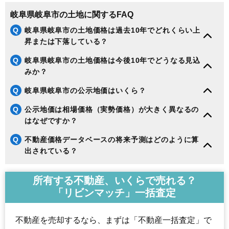
189
若福町
18万円
1,368万円
4.0%
岐阜県岐阜市の土地に関するFAQ
190
芋島
18万円
1,411万円
4.5%
Q
岐阜県岐阜市の土地価格は過去10年でどれくらい上
191
茜部本郷
18万円
2,565万円
1.1%
昇または下落している？
192
下奈良
18万円
1,296万円
5.6%
193
雄総柳町
18万円
1,076万円
1.2%
Q
岐阜県岐阜市の土地価格は今後10年でどうなる見込
みか？
194
細畑
18万円
1,391万円
6.5%
195
萱場東町
18万円
1,176万円
4.8%
Q
岐阜県岐阜市の公示地価はいくら？
196
近島
18万円
1,226万円
-0.4%
Q
公示地価は相場価格（実勢価格）が大きく異なるの
197
尼ケ崎町
18万円
1,173万円
-0.9%
はなぜですか？
198
上加納山
18万円
5,023万円
15.9%
Q
不動産価格データベースの将来予測はどのように算
199
早田大通
18万円
545万円
-9.5%
出されている？
200
正法寺町
18万円
1,682万円
7.7%
201
薮田西
18万円
1,314万円
6.8%
所有する不動産、いくらで売れる？
「リビンマッチ」一括査定
202
長良東
18万円
1,365万円
1.1%
203
上土居
18万円
1,335万円
-1.7%
不動産を売却するなら、まずは「不動産一括査定」で
204
北一色
17万円
1,356万円
-0.7%