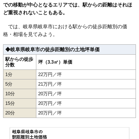
での移動が中心となるエリアでは、駅からの距離はそれほ
35
加納本町
34万円
2,167万円
16.2%
ど重視されないこともある。
36
早苗町
34万円
1,346万円
11.8%
37
九重町
34万円
2,044万円
10.5%
では、岐阜県岐阜市における駅からの徒歩距離別の価
38
高野町
34万円
2,100万円
17.5%
格・相場を見てみよう。
39
加納堀田町
34万円
1,884万円
14.1%
◆岐阜県岐阜市の徒歩距離別の土地坪単価
40
加納寿町
33万円
2,000万円
12.1%
41
桜通
33万円
1,592万円
14.8%
駅からの徒歩
坪（3.3㎡）単価
分数
42
加納南陽町
33万円
1,292万円
23.4%
1分
22万円／坪
43
今嶺
33万円
1,965万円
27.1%
5分
21万円／坪
44
吾妻町
33万円
1,252万円
15.2%
10分
20万円／坪
45
南本荘
33万円
975万円
8.6%
15分
20万円／坪
46
西野町
33万円
1,185万円
18.3%
20分
47
如月町
20万円／坪
32万円
1,567万円
11.0%
48
敷島町
32万円
2,017万円
11.0%
49
春日町
32万円
947万円
16.9%