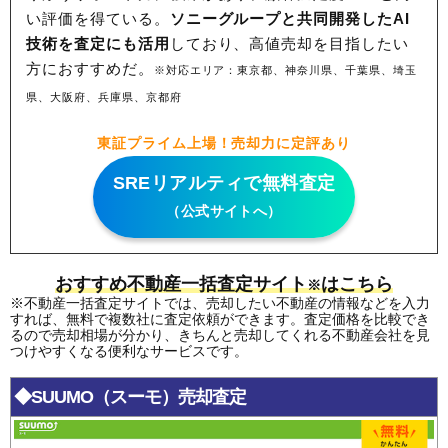
い評価を得ている。
ソニーグループと共同開発したAI
251
河渡
13万円
1,013万円
-6.3%
技術を査定にも活用
しており、高値売却を目指したい
252
中鶉
13万円
1,386万円
-3.3%
方におすすめだ。
※対応エリア：東京都、神奈川県、千葉県、埼玉
253
六条大溝
12万円
1,750万円
2.5%
県、大阪府、兵庫県、京都府
254
又丸
12万円
840万円
-6.1%
255
東鶉
12万円
1,733万円
0.2%
東証プライム上場！売却力に定評あり
256
川部
12万円
957万円
-6.7%
SREリアルティで無料査定
257
尻毛
12万円
778万円
-4.4%
（公式サイトへ）
258
芥見嵯峨
12万円
788万円
-5.8%
259
芥見中野畑
12万円
874万円
-4.0%
おすすめ不動産一括査定サイト
はこちら
※
260
小西郷
12万円
803万円
-1.6%
※不動産一括査定サイトでは、売却したい不動産の情報などを入力
261
柳津町蓮池
12万円
1,291万円
1.5%
すれば、無料で複数社に査定依頼ができます。査定価格を比較でき
るので売却相場が分かり、きちんと売却してくれる不動産会社を見
262
西改田
12万円
994万円
-2.2%
つけやすくなる便利なサービスです。
263
三田洞
12万円
1,112万円
-1.4%
◆SUUMO（スーモ）売却査定
264
粟野西
12万円
885万円
-0.7%
265
天池
12万円
416万円
-7.5%