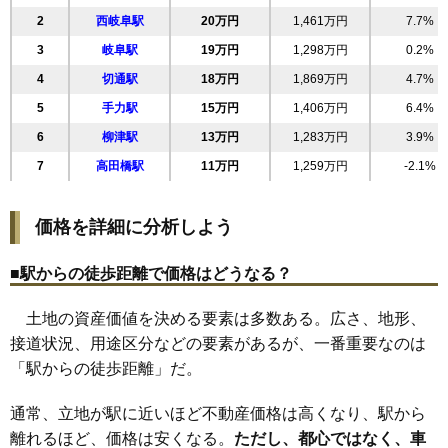
2
西岐阜駅
20万円
1,461万円
7.7%
20
加納長刀堀
38万円
2,042万円
20.8%
3
岐阜駅
19万円
1,298万円
0.2%
21
金竜町
37万円
1,720万円
18.3%
4
切通駅
18万円
1,869万円
4.7%
22
薮田東
37万円
4,131万円
40.8%
5
手力駅
15万円
1,406万円
6.4%
23
高森町
37万円
1,467万円
9.3%
6
柳津駅
13万円
1,283万円
3.9%
24
加納天神町
37万円
1,734万円
16.3%
7
高田橋駅
11万円
1,259万円
-2.1%
25
竜田町
36万円
1,453万円
8.5%
26
殿町
36万円
1,079万円
21.6%
価格を詳細に分析しよう
27
金園町
36万円
1,109万円
17.1%
28
大黒町
36万円
1,621万円
11.3%
■駅からの徒歩距離で価格はどうなる？
29
鍵屋東町
35万円
2,282万円
13.8%
土地の資産価値を決める要素は多数ある。広さ、地形、
30
八ツ梅町
35万円
1,396万円
17.4%
接道状況、用途区分などの要素があるが、一番重要なのは
31
加納神明町
35万円
1,356万円
15.3%
「駅からの徒歩距離」だ。
32
伊吹町
35万円
1,456万円
11.2%
33
加納矢場町
35万円
2,600万円
23.2%
通常、立地が駅に近いほど不動産価格は高くなり、駅から
34
沖ノ橋町
35万円
1,486万円
19.8%
離れるほど、価格は安くなる。
ただし、都心ではなく、車