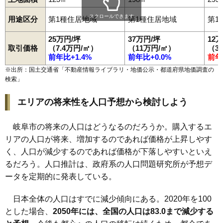
97
梅林南町
26万円
1,013万円
6.9%
スクロールできます
用途区分
第1種住居地域
第1種住居地域
第1
98
島田西町
26万円
984万円
10.1%
25万円/坪
37万円/坪
12
99
瑞雲町
26万円
1,588万円
-1.4%
取引価格
（7.4万円/㎡）
（11万円/㎡）
（3
100
学園町
26万円
1,055万円
8.0%
前年比+1.4%
前年比+0.0%
前年
101
花沢町
26万円
1,323万円
-2.1%
※出所：国土交通省「
不動産情報ライブラリ・地価公示・都道府県地価調査の
検索
」
102
六条南
26万円
1,918万円
10.9%
103
大宮町
26万円
2,449万円
9.6%
エリアの将来性を人口予想から検討しよう
104
美島町
25万円
1,520万円
10.7%
105
忠節
25万円
782万円
1.0%
岐阜市の将来の人口はどうなるのだろうか。購入するエ
リアの人口が将来、増加するのであれば価格が上昇しやす
106
雲雀ケ丘
25万円
841万円
7.9%
く、人口が減少するのであれば価格が下落しやすいといえ
107
六条福寿町
25万円
1,212万円
9.6%
るだろう。人口推計は、政府系の人口問題研究所が予想デ
108
早田本町
25万円
1,398万円
8.2%
ータを定期的に発表している。
109
湊町
25万円
2,227万円
8.6%
110
茜部大川
25万円
1,258万円
11.5%
日本全体の人口はすでに減少傾向にある。2020年を100
とした場合、
2050年には、全国の人口は83.0まで減少する
111
田神
25万円
640万円
1.7%