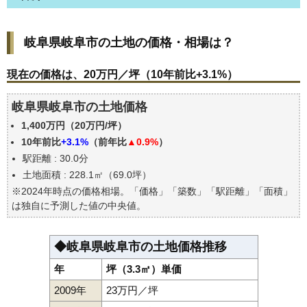
岐阜県岐阜市の土地の価格・相場は？
岐阜県岐阜市の土地の価格・相場は？
現在の価格は、20万円／坪（10年前比+3.1%）
価格を詳細に分析しよう
現在の価格は、20万円／坪（10年前比+3.1%）
駅からの徒歩距離で価格はどうなる？
岐阜県岐阜市の土地価格
岐阜県岐阜市の土地の過去の売買事例
1,400万円（20万円/坪）
公示地価はいくら
10年前比
+3.1%
（前年比
▲0.9%
）
エリアの将来性を人口予想から検討しよう
駅距離 : 30.0分
自分の年収でいくらの不動産が買える？
土地面積 : 228.1㎡（69.0坪）
※2024年時点の価格相場。「価格」「築数」「駅距離」「面積」
は独自に予測した値の中央値。
◆岐阜県岐阜市の土地価格推移
年
坪（3.3㎡）単価
2009年
23万円／坪