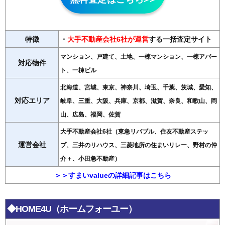
296
芥見長山
7.9万円
651万円
-8.0%
297
打越
7.9万円
733万円
-5.1%
298
森西
7.7万円
672万円
-4.9%
特徴
・
大手不動産会社6社が運営
する一括査定サイト
299
下西郷
7.7万円
878万円
-10.6%
マンション、戸建て、土地、一棟マンション、一棟アパー
300
次木
7.6万円
708万円
-7.3%
対応物件
ト、一棟ビル
301
岩田坂
7.4万円
423万円
-11.0%
北海道、宮城、東京、神奈川、埼玉、千葉、茨城、愛知、
302
日置江
7.3万円
870万円
-10.6%
対応エリア
岐阜、三重、大阪、兵庫、京都、滋賀、奈良、和歌山、岡
303
石原
7.3万円
550万円
-11.2%
山、広島、福岡、佐賀
304
御望
7.3万円
537万円
-11.4%
大手不動産会社6社（東急リバブル、住友不動産ステッ
305
森東
7.3万円
601万円
-7.9%
運営会社
プ、三井のリハウス、三菱地所の住まいリレー、野村の仲
306
木田
7.2万円
494万円
-9.6%
介＋、小田急不動産）
307
芥見東山
7.1万円
760万円
-9.6%
＞＞すまいvalueの詳細記事はこちら
308
三田洞東
6.7万円
422万円
-11.5%
309
溝口
6.7万円
600万円
-11.7%
310
岩滝西
6.6万円
635万円
-9.9%
◆HOME4U（ホームフォーユー）
311
一日市場
6.6万円
753万円
-7.6%