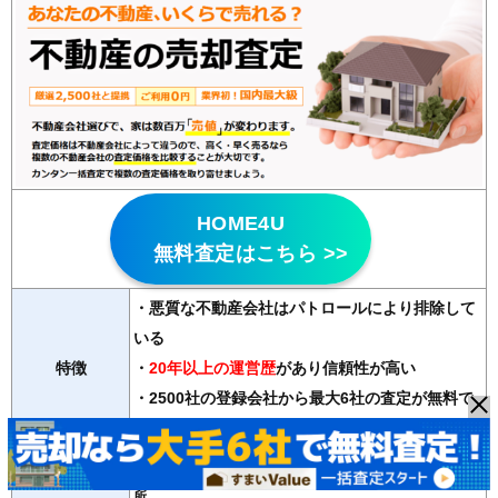
312
椿洞
6.5万円
393万円
-8.6%
313
諏訪山
6.3万円
472万円
-10.6%
314
祇園
6.2万円
545万円
-8.6%
315
折立
6.0万円
1,036万円
-2.8%
316
芥見大般若
5.7万円
1,713万円
-10.2%
317
三輪
5.5万円
268万円
-4.2%
318
黒野南
5.2万円
744万円
-5.4%
HOME4U
319
中屋西
5.1万円
922万円
-11.1%
無料査定はこちら >>
320
大学北
4.9万円
1,613万円
-12.5%
・悪質な不動産会社はパトロールにより排除して
321
福富
4.6万円
566万円
-8.2%
いる
322
交人
4.6万円
540万円
-12.7%
特徴
・
20年以上の運営歴
があり信頼性が高い
323
柳津町上佐波西
4.4万円
924万円
-22.2%
・2500社の登録会社から最大6社の査定が無料で
324
曽我屋
4.4万円
636万円
-16.5%
受け取れる
325
中屋東
4.3万円
530万円
-17.0%
マンション、戸建て、土地、ビル、アパート、店舗・事務
326
岩井
4.3万円
583万円
-11.3%
対応物件
所