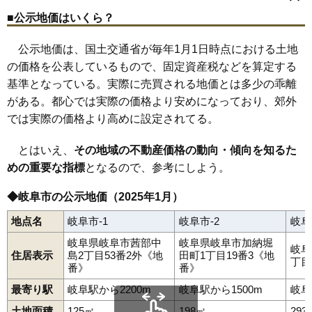
桜木町
桜通
早苗町
塩町
敷島町
尻毛
島栄町
島新町
島田
81
香取町
28万円
1,749万円
6.6%
島田西町
島田東町
下鵜飼
下川手
下西郷
下尻毛
下土居
下奈良
岐阜駅
西岐阜駅
高田橋駅
手力駅
切通駅
細畑駅
柳津駅
■公示地価はいくら？
城東通
正法寺町
白菊町
新興町
瑞雲町
須賀
菅生
諏訪山
清
82
新興町
27万円
1,084万円
3.9%
清本町
千手堂南町
早田大通
早田栄町
早田町
早田東町
83
福光東
27万円
1,645万円
4.2%
早田本町
曽我屋
大学北
大黒町
大福町
高田
高野町
田神
高森町
公示地価は、国土交通省が毎年1月1日時点における土地
竜田町
太郎丸
旦島
旦島中
茶屋新田
忠節
忠節町
司町
月丘町
84
鏡島南
27万円
1,644万円
13.2%
の価格を公表しているもので、固定資産税などを算定する
月ノ会町
津島町
椿洞
手力町
徹明通
寺田
問屋町
東栄町
殿町
中
中鶉
中川原
中西郷
中洲町
長住町
長森
長森本町
中屋西
中屋東
基準となっている。実際に売買される地価とは多少の乖離
85
真砂町
27万円
901万円
-1.7%
長良
長良校前町
長良真生町
長良東郷町
長良東
長良宮路町
長良竜東町
次木
西鶉
西改田
西川手
錦町
西河渡
西材木町
がある。都心では実際の価格より安めになっており、郊外
86
福光南町
27万円
1,925万円
4.2%
西島町
西中島
西荘
西野町
日光町
野一色
則武
則武中
則武西
では実際の価格より高めに設定されてる。
梅林南町
白山町
端詰町
花沢町
春近古市場
万代町
東鶉
東改田
87
鷺山東
27万円
1,497万円
7.7%
東川手
東島
東中島
光町
日置江
一日市場
日野北
日野西
日野東
88
江添
27万円
6,537万円
42.1%
日野南
雲雀ケ丘
福田町
福富
福光西
福光東
福光南町
古市場
とはいえ、
その地域の不動産価格の動向・傾向を知るた
細畑
洞
本郷町
本荘
本荘中ノ町
本荘西
本町
前一色
前一色西町
89
青柳町
27万円
1,296万円
6.9%
めの重要な指標
となるので、参考にしよう。
正木
正木中
真砂町
交人
又丸
松山町
美江寺町
美島町
水海道
溝口
三田洞
三田洞東
湊町
南鶉
南蝉
南本荘
都通
明神町
三輪
90
福光西
27万円
1,696万円
4.6%
三輪宮前
向加野
茂地
元浜町
守口町
森西
森東
薬師町
八代
◆岐阜市の公示地価（2025年1月）
八ツ梅町
柳津町梅松
柳津町上佐波
柳津町上佐波西
91
南蝉
27万円
1,292万円
6.1%
柳津町北塚
柳津町下佐波
柳津町下佐波西
柳津町高桑
地点名
岐阜市-1
岐阜市-2
岐阜
柳津町蓮池
柳津町東塚
柳津町本郷
柳津町丸野
柳津町南塚
92
大縄場
27万円
1,696万円
10.2%
柳津町宮東
柳津町流通センター
柳森町
薮田中
薮田西
薮田東
岐阜県岐阜市茜部中
岐阜県岐阜市加納堀
薮田南
山吹町
葭町
世保
領下
六条江東
六条大溝
六条片田
93
祈年町
27万円
1,532万円
10.7%
岐阜
住居表示
島2丁目53番2外《地
田町1丁目19番3《地
六条北
六条東
六条福寿町
六条南
若福町
若宮町
鏡島西
丁目
94
早田東町
27万円
1,524万円
9.7%
番》
番》
正木西町
鷺山北町
則武東
鏡島中
95
津島町
27万円
1,482万円
3.9%
最寄り駅
岐阜駅から2200m
岐阜駅から1500m
岐阜
96
本町
26万円
866万円
1.1%
土地面積
125㎡
198㎡
293