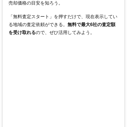
売却価格の目安を知ろう。
205
水主町
17万円
1,460万円
2.2%
206
柳津町南塚
17万円
1,041万円
2.4%
「無料査定スタート」を押すだけで、現在表示してい
207
鏡島中
17万円
1,038万円
1.1%
る地域の査定依頼ができる。
無料で最大6社の査定額
208
長森
17万円
993万円
-2.4%
を受け取れる
ので、ぜひ活用してみよう。
209
柳森町
17万円
2,324万円
-2.8%
210
領下
17万円
1,229万円
1.6%
211
柳津町本郷
17万円
1,659万円
3.2%
212
南鶉
17万円
1,199万円
4.4%
213
西河渡
17万円
2,608万円
7.2%
214
本荘中ノ町
17万円
1,473万円
-2.7%
215
下尻毛
17万円
759万円
-1.5%
216
手力町
17万円
1,264万円
3.8%
217
花月町
17万円
1,350万円
-0.9%
218
琴塚
17万円
1,399万円
-0.6%
219
旦島
17万円
1,265万円
-3.8%