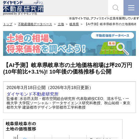
トップ
不動産価格データベース
土地
岐阜県
【AI予測】岐阜県岐阜市の土地価格相場は
【AI予測】岐阜県岐阜市の土地価格相場は坪20万円
(10年前比+3.1%)! 10年後の価格推移も公開
2026年3月18日公開（2026年3月18日更新）
ダイヤモンド不動産研究所
監修者:
水谷昂太郎・都市空間総合研究所 代表取締役CEO
、
清水千弘・一
橋大学 大学院ソーシャル・データサイエンス研究科教授
、
秋山祐樹・東京
都市大学 建築都市デザイン学部都市工学科教授