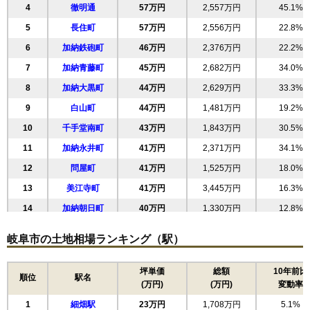
4
徹明通
57万円
2,557万円
45.1%
5
長住町
57万円
2,556万円
22.8%
6
加納鉄砲町
46万円
2,376万円
22.2%
7
加納青藤町
45万円
2,682万円
34.0%
8
加納大黒町
44万円
2,629万円
33.3%
9
白山町
44万円
1,481万円
19.2%
10
千手堂南町
43万円
1,843万円
30.5%
11
加納永井町
41万円
2,371万円
34.1%
12
問屋町
41万円
1,525万円
18.0%
13
美江寺町
41万円
3,445万円
16.3%
14
加納朝日町
40万円
1,330万円
12.8%
15
若宮町
40万円
1,507万円
24.8%
岐阜市の土地相場ランキング（駅）
16
加納西丸町
40万円
2,257万円
20.5%
17
香蘭
39万円
3,536万円
17.6%
坪単価
総額
10年前比
順位
駅名
(万円)
(万円)
変動率
18
司町
39万円
8,729万円
16.0%
1
細畑駅
23万円
1,708万円
5.1%
19
玉姓町
38万円
1,263万円
20.7%