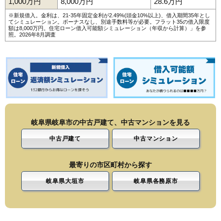
1,000万円
8,000万円
28.6万円
174
日光町
19万円
1,224万円
-0.1%
※新規借入。金利は、21-35年固定金利が2.49%(頭金10%以上)、借入期間35年とし
175
柳津町宮東
19万円
1,064万円
4.2%
てシミュレーション。ボーナスなし、別途手数料等が必要。フラット35の借入限度
額は8,000万円。
住宅ローン借入可能額シミュレーション（年収から計算）
」を参
照。2026年8月調査
176
長良宮路町
19万円
1,218万円
-0.5%
177
明神町
19万円
1,440万円
1.5%
178
岩地
19万円
1,608万円
1.7%
179
萱場南
19万円
1,369万円
-0.4%
180
六条江東
19万円
2,409万円
16.5%
181
雄総緑町
19万円
1,124万円
1.2%
182
旦島中
19万円
1,027万円
-1.7%
岐阜県岐阜市の中古戸建て、中古マンションを見る
183
池ノ上町
19万円
576万円
-3.9%
中古戸建て
中古マンション
184
鷺山新町
19万円
1,666万円
0.7%
185
長良
18万円
1,106万円
-3.7%
最寄りの市区町村から探す
186
茜部中島
18万円
3,806万円
8.5%
岐阜県大垣市
岐阜県各務原市
187
下川手
18万円
847万円
5.8%
188
則武西
18万円
1,436万円
-1.8%