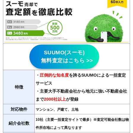
266
伊奈波通
11万円
285万円
-0.7%
267
下鵜飼
11万円
688万円
-5.5%
268
大洞緑山
11万円
740万円
-4.2%
269
小野
11万円
878万円
-6.1%
270
芥見清水
11万円
759万円
-5.0%
271
黒野
11万円
690万円
-6.4%
SUUMO(スーモ)
272
今川
10万円
875万円
-4.4%
無料査定はこちら >>
273
中
10万円
714万円
-7.3%
274
岩田東
10万円
907万円
-2.8%
・
圧倒的な知名度
を誇るSUUMOによる一括査定
コモンヒルズ北
サービス
275
10万円
520万円
1.0%
特徴
山
・主要大手不動産会社から地元に強い不動産会社
276
上尻毛
9.7万円
726万円
-3.7%
まで
2000社以上
が登録
277
前一色西町
9.5万円
1,115万円
-1.3%
対応物件
マンション、戸建て、土地
278
境川
9.5万円
995万円
-7.1%
10社（主要一括査定サイトで最多）※査定可能会社数は物
279
中西郷
9.4万円
732万円
-4.3%
紹介会社数
件所在地によって異なります
280
日野北
9.4万円
957万円
-4.1%