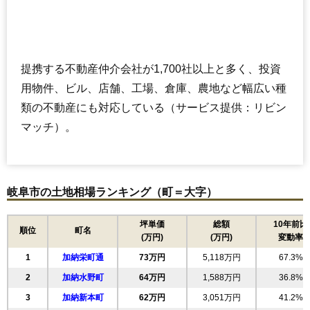
提携する不動産仲介会社が1,700社以上と多く、投資
用物件、ビル、店舗、工場、倉庫、農地など幅広い種
類の不動産にも対応している（サービス提供：リビン
マッチ）。
岐阜市の土地相場ランキング（町＝大字）
坪単価
総額
10年前比
順位
町名
(万円)
(万円)
変動率
1
加納栄町通
73万円
5,118万円
67.3%
2
加納水野町
64万円
1,588万円
36.8%
3
加納新本町
62万円
3,051万円
41.2%