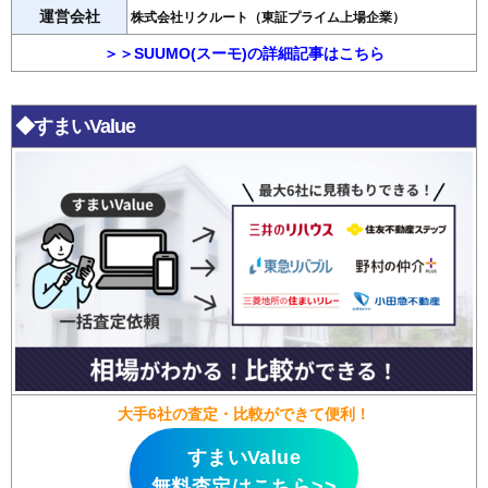
運営会社
株式会社リクルート（東証プライム上場企業）
281
岩田西
9.4万円
716万円
-7.8%
282
日野東
9.2万円
843万円
-4.3%
＞＞SUUMO(スーモ)の詳細記事はこちら
283
芥見海戸山
9.2万円
742万円
-4.9%
284
柳津町下佐波
9.1万円
891万円
-6.8%
◆すまいValue
285
古市場
8.9万円
723万円
-4.0%
286
岩崎
8.8万円
794万円
-10.1%
287
芥見南山
8.8万円
684万円
-6.0%
288
芥見町屋
8.7万円
470万円
-10.5%
289
柳津町高桑
8.6万円
802万円
-6.8%
290
加野
8.5万円
486万円
-6.2%
291
茶屋新田
8.4万円
683万円
-7.8%
292
芥見
8.4万円
553万円
-8.3%
293
上芥見
8.3万円
523万円
-12.7%
大手6社の査定・比較ができて便利！
294
東改田
8.1万円
634万円
-12.2%
すまいValue
295
芥見大船
8.0万円
530万円
-13.0%
無料査定はこちら>>