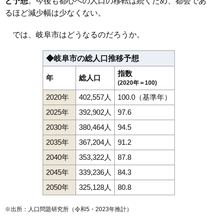
と予想
。今後も都心への人口の移転は続くため、都会であ
112
島田東町
24万円
1,361万円
8.7%
るほど減少幅は少なくない。
113
本荘
24万円
1,450万円
13.9%
114
早田栄町
24万円
2,024万円
12.2%
では、岐阜市はどうなるのだろうか。
115
月丘町
24万円
1,177万円
-3.1%
◆岐阜市の総人口推移予想
116
栄新町
24万円
1,524万円
7.9%
指数
117
正木中
24万円
1,652万円
7.3%
年
総人口
(2020年＝100)
118
東栄町
24万円
1,448万円
-1.1%
2020年
402,557人
100.0（基準年）
119
宇佐東町
24万円
1,591万円
12.6%
2025年
392,902人
97.6
120
長良真生町
24万円
3,416万円
4.3%
2030年
380,464人
94.5
121
鷺山
24万円
1,013万円
2.3%
2035年
367,204人
91.2
122
山吹町
24万円
859万円
0.9%
2040年
353,322人
87.8
123
元浜町
23万円
2,075万円
11.8%
2045年
339,236人
84.3
124
岩倉町
23万円
1,219万円
5.3%
125
正木西町
23万円
1,245万円
13.4%
2050年
325,128人
80.8
126
上川手
23万円
1,370万円
15.5%
※出所：人口問題研究所（
令和5・2023年推計
）
127
加納鷹匠町
22万円
1,200万円
3.8%