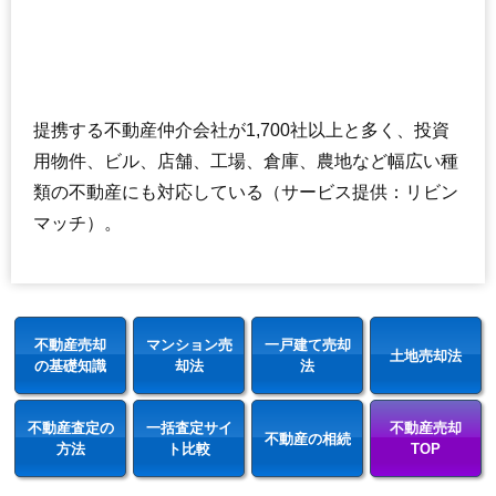
220
長良竜東町
16万円
1,357万円
1.6%
221
柳津町北塚
16万円
1,113万円
2.4%
222
薮田中
16万円
2,577万円
4.6%
223
雄総桜町
16万円
981万円
-0.4%
提携する不動産仲介会社が1,700社以上と多く、投資
224
蔵前
16万円
954万円
-3.4%
用物件、ビル、店舗、工場、倉庫、農地など幅広い種
225
鏡島
16万円
860万円
2.2%
類の不動産にも対応している（サービス提供：リビン
226
江口
16万円
1,404万円
-3.9%
マッチ）。
227
柳津町梅松
15万円
1,574万円
4.4%
228
柳津町東塚
15万円
1,579万円
0.1%
229
日野南
15万円
1,193万円
-1.5%
230
月ノ会町
15万円
1,387万円
-0.1%
不動産売却
マンション売
一戸建て売却
土地売却法
231
長森本町
15万円
1,188万円
-4.1%
の基礎知識
却法
法
232
高田
15万円
871万円
-3.3%
233
塩町
14万円
1,640万円
-0.5%
不動産査定の
一括査定サイ
不動産売却
不動産の相続
方法
ト比較
TOP
234
日野西
14万円
1,192万円
-1.2%
235
西鶉
14万円
1,232万円
-4.2%