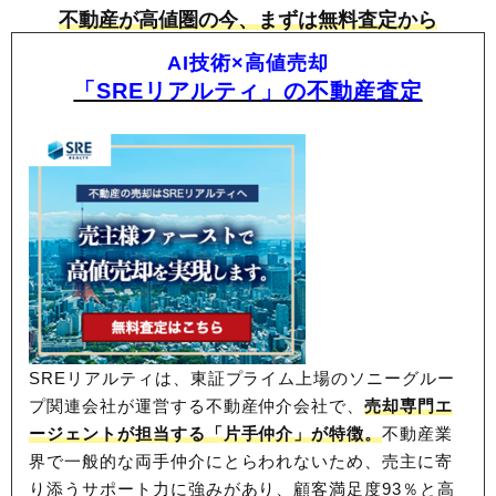
不動産が高値圏の今、まずは無料査定から
236
岩栄町
14万円
1,571万円
-0.2%
237
城田寺
14万円
967万円
-1.1%
AI技術×高値売却
238
中川原
14万円
1,091万円
-0.2%
「SREリアルティ」の不動産査定
239
柳津町丸野
14万円
1,363万円
0.4%
240
茜部辰新
14万円
964万円
1.2%
241
須賀
14万円
1,761万円
4.9%
242
芥見堀田
14万円
910万円
-5.6%
243
柳津町上佐波
14万円
1,025万円
-3.7%
244
東中島
14万円
1,060万円
4.3%
245
薬師町
13万円
1,509万円
3.8%
246
松山町
13万円
212万円
-11.3%
247
上城田寺
13万円
904万円
-3.5%
SREリアルティは、東証プライム上場のソニーグルー
プ関連会社が運営する不動産仲介会社で、
売却専門エ
248
北鶉
13万円
2,322万円
-2.1%
ージェントが担当する「片手仲介」が特徴。
不動産業
249
粟野東
13万円
918万円
-1.5%
界で一般的な両手仲介にとらわれないため、
売主に寄
柳津町流通セン
250
13万円
2,878万円
-1.6%
り添うサポート力に強みがあり、顧客満足度93％と高
ター