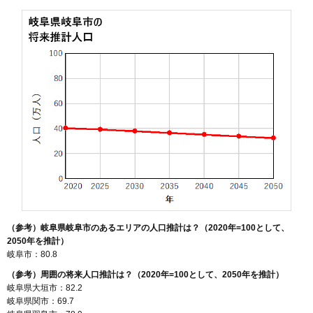
128
宇佐南
22万円
1,863万円
12.3%
129
鏡島西
22万円
1,316万円
12.9%
130
光町
22万円
1,269万円
7.3%
131
茜部野瀬
22万円
1,268万円
6.1%
132
早田町
22万円
1,191万円
3.4%
133
六条片田
22万円
1,490万円
15.9%
134
島田
22万円
1,489万円
0.5%
135
茜部菱野
22万円
3,256万円
10.6%
136
八代
22万円
1,418万円
1.4%
137
則武東
21万円
1,480万円
3.7%
138
大菅北
21万円
1,506万円
6.2%
（参考）岐阜県岐阜市のあるエリアの人口推計は？（2020年=100として、
139
薮田南
21万円
3,781万円
20.6%
2050年を推計）
岐阜市：80.8
140
茜部神清寺
21万円
1,232万円
3.5%
（参考）周囲の将来人口推計は？（2020年=100として、2050年を推計）
141
則武中
21万円
1,397万円
2.9%
岐阜県大垣市：82.2
142
江崎南
21万円
1,182万円
6.2%
岐阜県関市：69.7