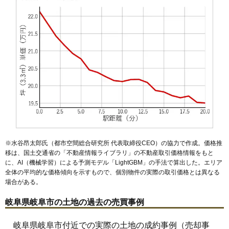
50
安宅町
32万円
1,543万円
10.8%
51
鍵屋西町
31万円
1,384万円
20.0%
52
入舟町
31万円
6,520万円
17.5%
53
茜部大野
31万円
2,254万円
15.2%
54
忠節町
31万円
1,314万円
18.2%
55
長良東郷町
31万円
1,684万円
5.4%
56
都通
31万円
1,123万円
10.7%
57
雲井町
31万円
1,489万円
12.6%
58
加納丸之内
31万円
3,347万円
25.4%
59
大倉町
31万円
1,577万円
17.6%
※水谷昂太郎氏（都市空間総合研究所 代表取締役CEO）の協力で作成。価格推
60
中洲町
31万円
1,576万円
17.9%
移は、国土交通省の「
不動産情報ライブラリ
」の不動産取引価格情報をもと
に、AI（機械学習）による予測モデル「LightGBM」の手法で算出した。エリア
61
葭町
31万円
1,528万円
14.6%
全体の平均的な価格傾向を示すもので、個別物件の実際の取引価格とは異なる
62
梅ケ枝町
30万円
785万円
4.9%
場合がある。
63
西荘
30万円
2,128万円
16.3%
岐阜県岐阜市の土地の過去の売買事例
64
菊地町
30万円
3,211万円
14.4%
65
清
30万円
1,537万円
16.3%
岐阜県岐阜市付近での実際の土地の成約事例（売却事