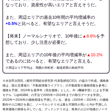
なっており、資産性が高いエリアと言えそうだ。
また、周辺エリアの過去10年間の平均増減率の
+0.5%
と比べると、有望なエリアと言えそうだ。
【将来】ノーマルシナリオで、10年後に
▲8.6%
を予
想しており、少し注意が必要だ。
また、周辺エリアの10年後の平均増減率が
▲10.2%
であるのに比べると、有望なエリアと言える。
※周辺エリア平均は、周囲の市町村・都道府県の単純平均
※水谷昂太郎氏（都市空間総合研究所 代表取締役CEO）の協力で作成。価格推
移は、国土交通省の「
不動産情報ライブラリ
」の不動産取引価格情報を参考に
価格を予測、2024年を基準年（現在価格）とした。AI（機械学習）による予測
モデル「LightGBM」の手法で2005年〜2024年までの取引データを学習し、
2025年〜2034年の価格相場を予測している。過去（2005年～2024年）の価格
動向や人口推計を基に、ノーマルシナリオは最も可能性が高いとAIが予測した
将来価格の推移を示している。グッドシナリオは、将来の人口や地価がノーマ