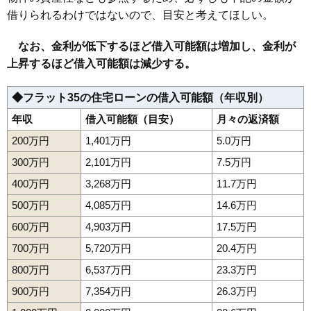
借りられるわけではないので、目安と考えてほしい。
159
大菅南
20万円
1,371万円
7.1%
160
茜部新所
20万円
1,430万円
12.8%
なお、金利が低下するほど借入可能額は増加し、金利が
161
菅生
20万円
1,577万円
-0.0%
上昇するほど借入可能額は減少する。
162
則武
20万円
1,212万円
-0.4%
◆フラット35の住宅ローンの借入可能額（年収別）
163
東川手
20万円
1,514万円
9.0%
年収
借入可能額（目安）
月々の返済額
164
江崎北
20万円
1,419万円
4.7%
165
白菊町
20万円
1,327万円
-1.0%
200万円
1,401万円
5.0万円
166
正木
20万円
1,379万円
2.3%
300万円
2,101万円
7.5万円
167
野一色
20万円
1,179万円
1.1%
400万円
3,268万円
11.7万円
168
西中島
20万円
1,671万円
3.2%
500万円
4,085万円
14.6万円
169
市橋
20万円
1,362万円
-0.9%
600万円
4,903万円
17.5万円
170
島新町
20万円
1,082万円
-2.6%
700万円
5,720万円
20.4万円
171
切通
20万円
1,290万円
2.7%
800万円
6,537万円
23.3万円
172
茜部寺屋敷
19万円
1,516万円
4.1%
900万円
7,354万円
26.3万円
173
萱場北町
19万円
1,224万円
2.4%