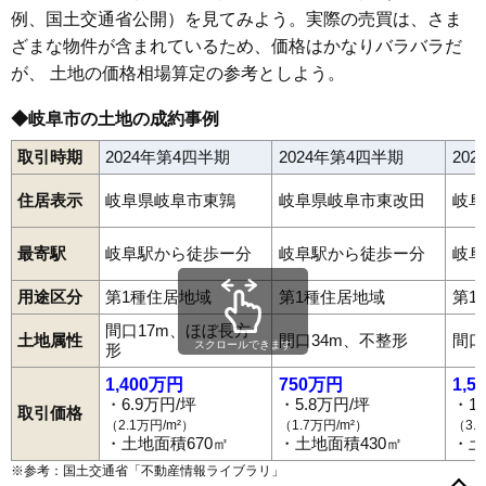
例、国土交通省公開）を見てみよう。実際の売買は、さま
66
本郷町
30万円
1,173万円
14.7%
ざまな物件が含まれているため、価格はかなりバラバラだ
67
六条北
30万円
1,585万円
14.5%
が、 土地の価格相場算定の参考としよう。
68
端詰町
30万円
731万円
10.9%
69
清本町
30万円
2,320万円
13.0%
◆岐阜市の土地の成約事例
青柳町
茜部大川
茜部大野
茜部新所
茜部神清寺
茜部辰新
茜部寺屋敷
茜部中島
茜部野瀬
茜部菱野
茜部本郷
秋沢
芥見
70
福田町
30万円
1,511万円
10.0%
取引時期
2024年第4四半期
2024年第4四半期
20
芥見大船
芥見海戸山
芥見清水
芥見嵯峨
芥見大般若
芥見中野畑
芥見長山
芥見野畑
芥見東山
芥見堀田
芥見町屋
71
錦町
29万円
1,582万円
12.1%
芥見南山
安食
安宅町
吾妻町
天池
尼ケ崎町
粟野西
粟野東
住居表示
岐阜県岐阜市東鶉
岐阜県岐阜市東改田
岐阜
72
市ノ坪町
29万円
1,625万円
9.0%
池ノ上町
石谷
石長町
石原
市ノ坪町
市橋
伊奈波通
伊吹町
今川
今嶺
芋島
入舟町
岩井
岩栄町
岩倉町
岩崎
岩滝西
岩滝東
岩田坂
73
本荘西
29万円
1,604万円
5.4%
岩田西
岩田東
岩地
岩利
宇佐
宇佐東町
宇佐南
打越
梅ケ枝町
最寄駅
岐阜駅から徒歩ー分
岐阜駅から徒歩ー分
岐阜
江口
江崎北
江崎南
江添
大倉町
大菅北
大菅南
大縄場
大洞緑山
74
六条東
29万円
1,744万円
14.2%
大宮町
沖ノ橋町
雄総桜町
雄総緑町
雄総柳町
折立
鏡島
鏡島精華
鏡島南
鍵屋西町
鍵屋東町
学園町
花月町
水主町
用途区分
第1種住居地域
第1種住居地域
第1
75
万代町
29万円
1,664万円
10.3%
春日町
門屋
香取町
金園町
加野
加納青藤町
加納朝日町
間口17m、ほぼ長方
加納寿町
加納栄町通
加納城南通
加納新本町
加納神明町
76
桜木町
29万円
1,741万円
10.1%
土地属性
間口34m、不整形
間口
スクロールできます
加納大黒町
加納鷹匠町
加納鉄砲町
加納天神町
加納永井町
形
加納長刀堀
加納南陽町
加納西丸町
加納舟田町
加納堀田町
77
城東通
29万円
1,978万円
14.3%
加納本町
加納丸之内
加納水野町
加納矢場町
上芥見
上加納山
1,400万円
750万円
1,5
78
長良校前町
29万円
1,387万円
8.6%
上川手
上城田寺
上西郷
上尻毛
上土居
萱場北町
萱場東町
・6.9万円/坪
・5.8万円/坪
・1
取引価格
萱場南
川部
祇園
菊地町
如月町
木田
城田寺
北一色
北鶉
北島
（2.1万円/m²）
（1.7万円/m²）
（3.
79
東島
29万円
1,793万円
10.9%
北野東
北山
祈年町
木ノ下町
玉姓町
切通
金竜町
雲井町
蔵前
・土地面積670㎡
・土地面積430㎡
・土
黒野
黒野南
河渡
香蘭
九重町
小西郷
琴塚
小野
御望
80
鏡島精華
28万円
1,738万円
16.6%
コモンヒルズ北山
近島
境川
栄新町
鷺山
鷺山新町
鷺山東
※参考：国土交通省「
不動産情報ライブラリ
」