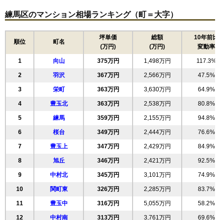
練馬区のマンション相場ランキング（町＝大字）
光が丘パークタウンいちょう通り東1号棟
住所
東京都練馬区光が丘3丁目
坪単価
総額
10年前比
順位
町名
(万円)
(万円)
変動率
交通
1
向山
375万円
1,498万円
117.3%
7,460万円～7,860万円
相場
2
羽沢
367万円
2,566万円
47.5%
(89.9万円/㎡~94.7万円/㎡)
3
栄町
363万円
3,630万円
64.9%
マンションナビで
4
豊玉北
無料一括査定をする
363万円
2,538万円
80.8%
5
練馬
359万円
2,155万円
94.8%
光が丘パークタウンいちょう通り東第3団地1号
6
桜台
349万円
2,444万円
76.6%
棟
7
豊玉上
347万円
2,429万円
84.9%
住所
東京都練馬区光が丘3丁目
8
旭丘
346万円
2,421万円
92.5%
交通
光が丘駅（3分）
9
中村北
345万円
3,101万円
74.9%
8,320万円～8,720万円
10
関町東
326万円
2,285万円
83.7%
相場
(88.5万円/㎡~92.8万円/㎡)
11
豊玉中
316万円
5,055万円
58.2%
12
中村南
マンションナビで
313万円
3,761万円
69.6%