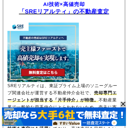
AI技術×高値売却
「SREリアルティ」の不動産査定
SREリアルティは、東証プライム上場のソニーグルー
プ関連会社が運営する不動産仲介会社で、
売却専門エ
ージェントが担当する「片手仲介」が特徴。
不動産業
界で一般的な両手仲介にとらわれないため、
売主に寄
り添うサポート力に強みがあり、顧客満足度93％と高
い評価を得ている。
ソニーグループと共同開発したAI