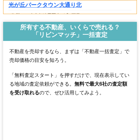
光が丘パークタウン大通り北
住所
東京都練馬区光が丘6丁目
交通
光が丘駅（5分）
所有する不動産、いくらで売れる？
「リビンマッチ」一括査定
5,090万円～5,490万円
相場
(72.7万円/㎡~78.4万円/㎡)
不動産を売却するなら、まずは「不動産一括査定」で
マンションナビで
売却価格の目安を知ろう。
無料一括査定をする
「無料査定スタート」を押すだけで、現在表示してい
プラウドシティ大泉学園
る地域の査定依頼ができる。
無料で最大6社の査定額
住所
東京都練馬区東大泉2丁目
を受け取れる
ので、ぜひ活用してみよう。
交通
大泉学園駅（11分）
7,630万円～8,030万円
相場
(88.7万円/㎡~93.4万円/㎡)
マンションナビで
無料一括査定をする