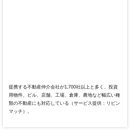
石神井公園ピアレス
住所
東京都練馬区石神井町2丁目
交通
石神井公園駅（1分）
9,540万円～9,940万円
相場
(112.2万円/㎡~116.9万円/㎡)
マンションナビで
無料一括査定をする
光が丘パークタウンいちょう通り
住所
東京都練馬区光が丘3丁目
提携する不動産仲介会社が1,700社以上と多く、投資
交通
光が丘駅（3分）
用物件、ビル、店舗、工場、倉庫、農地など幅広い種
7,460万円～7,860万円
類の不動産にも対応している（サービス提供：リビン
相場
(89.9万円/㎡~94.7万円/㎡)
マッチ）。
マンションナビで
無料一括査定をする