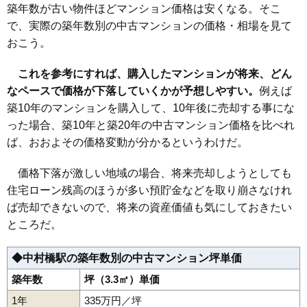
築年数が古い物件ほどマンション価格は安くなる。そこ
マンションナビで
で、実際の築年数別の中古マンションの価格・相場を見て
無料一括査定をする
おこう。
ファミールシティ武蔵関
これを参考にすれば、購入したマンションが将来、どん
住所
東京都練馬区関町北5丁目
なペースで価格が下落していくかが予想しやすい。
例えば
築10年のマンションを購入して、10年後に売却する事にな
交通
武蔵関駅（12分）
った場合、築10年と築20年の中古マンション価格を比べれ
5,040万円～5,440万円
相場
ば、おおよその価格変動が分かるというわけだ。
(64.6万円/㎡~69.7万円/㎡)
価格下落が激しい地域の場合、将来売却しようとしても
マンションナビで
無料一括査定をする
住宅ローン残高のほうが多い預貯金などを取り崩さなけれ
ば売却できないので、将来の資産価値も気にしておきたい
光が丘パークタウン公園南
ところだ。
住所
東京都練馬区光が丘5丁目
◆中村橋駅の築年数別の中古マンション坪単価
交通
光が丘駅（6分）
築年数
坪（3.3㎡）単価
5,680万円～6,080万円
相場
1年
335万円／坪