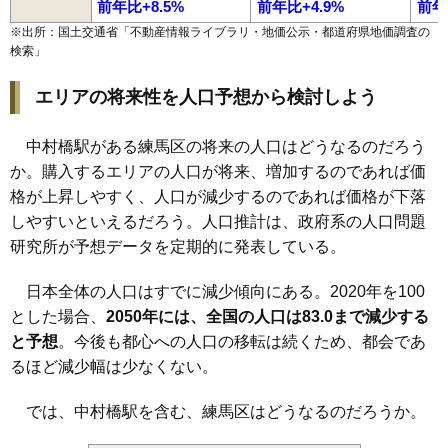
前年比+8.5%
前年比+4.9%
前年
※出所：国土交通省「
不動産情報ライブラリ・地価公示・都道府県地価調査の
検索
」
エリアの将来性を人口予想から検討しよう
中村橋駅がある練馬区の将来の人口はどうなるのだろう
か。購入するエリアの人口が将来、増加するのであれば価
格が上昇しやすく、人口が減少するのであれば価格が下落
しやすいといえるだろう。人口推計は、政府系の人口問題
研究所が予想データを定期的に発表している。
日本全体の人口はすでに減少傾向にある。2020年を100
とした場合、
2050年には、全国の人口は83.0まで減少する
と予想
。今後も都心への人口の移転は続くため、都会であ
るほど減少幅は少なくない。
では、中村橋駅を含む、練馬区はどうなるのだろうか。