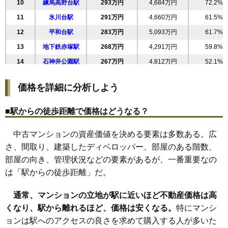
マンションナビで
10
練馬高野台駅
293万円
4,684万円
72.2%
28
氷川台
277万円
4,434万円
66.7%
無料一括査定をする
11
氷川台駅
291万円
4,660万円
61.5%
29
旭町
273万円
5,183万円
62.5%
12
平和台駅
283万円
5,093万円
61.7%
上石神井ハイム2号棟
30
上石神井
273万円
3,542万円
77.3%
13
地下鉄赤塚駅
268万円
4,291万円
59.8%
31
小竹町
271万円
4,338万円
85.8%
住所
東京都練馬区石神井台4丁目
14
石神井公園駅
267万円
4,812万円
52.1%
32
立野町
269万円
5,115万円
45.5%
交通
上石神井駅（8分）
15
武蔵関駅
259万円
4,138万円
60.2%
33
下石神井
268万円
4,831万円
60.1%
4,850万円～5,250万円
価格を詳細に分析しよう
16
光が丘駅
253万円
5,318万円
57.3%
相場
34
関町南
248万円
4,468万円
83.4%
(48.5万円/㎡~52.5万円/㎡)
17
大泉学園駅
253万円
4,558万円
52.6%
35
光が丘
248万円
5,457万円
45.0%
■駅からの徒歩距離で価格はどうなる？
マンションナビで
18
上石神井駅
251万円
4,013万円
65.7%
36
高松
247万円
4,441万円
66.5%
無料一括査定をする
中古マンションの資産価値を決める要素は多数ある。広
37
三原台
247万円
4,684万円
54.4%
さ、間取り、建築したディベロッパー、部屋のある階数、
上石神井ハイム3号棟
38
谷原
239万円
4,293万円
65.2%
部屋の向き、管理状況などの要素があるが、一番重要なの
住所
東京都練馬区石神井台4丁目
39
土支田
233万円
5,116万円
60.3%
は「駅からの徒歩距離」だ。
40
石神井台
226万円
4,287万円
52.3%
交通
上石神井駅（8分）
通常、マンションの立地が駅に近いほど不動産価格は高
41
南大泉
219万円
3,942万円
61.9%
4,940万円～5,340万円
くなり、駅から離れるほど、価格は安くなる。
特にマンシ
相場
42
大泉学園町
217万円
3,909万円
64.2%
(49.4万円/㎡~53.4万円/㎡)
ョンは駅へのアクセスの良さを求めて購入する人が多いた
43
西大泉
194万円
3,107万円
61.6%