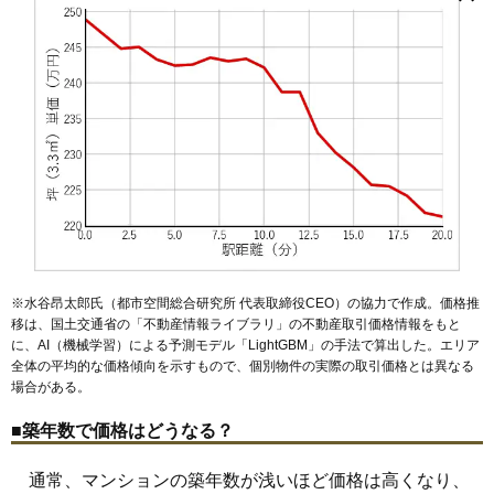
江古田駅
桜台駅
練馬駅
中村橋駅
富士見台駅
練馬高野台駅
栄町
桜台
下石神井
石神井台
石神井町
関町北
関町東
関町南
石神井公園駅
大泉学園駅
小竹向原駅
新桜台駅
豊島園駅
マンションナビで
高野台
高松
田柄
立野町
土支田
豊玉上
豊玉北
豊玉中
豊玉南
上石神井駅
武蔵関駅
地下鉄赤塚駅
平和台駅
氷川台駅
無料一括査定をする
中村
中村北
中村南
西大泉
錦
貫井
練馬
羽沢
早宮
東大泉
光が丘
練馬春日町駅
光が丘駅
氷川台
富士見台
平和台
南大泉
南田中
三原台
谷原
藤和シティスクエア練馬
住所
東京都練馬区練馬3丁目
交通
練馬駅（5分）
2,890万円～3,190万円
相場
(76.1万円/㎡~83.9万円/㎡)
マンションナビで
無料一括査定をする
※水谷昂太郎氏（都市空間総合研究所 代表取締役CEO）の協力で作成。価格推
移は、国土交通省の「
不動産情報ライブラリ
」の不動産取引価格情報をもと
プラウドタワー練馬
に、AI（機械学習）による予測モデル「LightGBM」の手法で算出した。エリア
全体の平均的な価格傾向を示すもので、個別物件の実際の取引価格とは異なる
住所
東京都練馬区中村北1丁目
場合がある。
交通
練馬駅（7分）
■築年数で価格はどうなる？
9,980万円～10,380万円
相場
通常、マンションの築年数が浅いほど価格は高くなり、
(117.4万円/㎡~122.1万円/㎡)