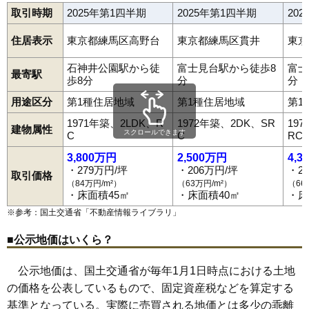
取引時期
2025年第1四半期
2025年第1四半期
20
住居表示
東京都練馬区高野台
東京都練馬区貫井
東京
石神井公園駅から徒
富士見台駅から徒歩8
富士
最寄駅
歩8分
分
分
用途区分
第1種住居地域
第1種住居地域
第1
1971年築、2LDK、R
1972年築、2DK、SR
19
建物属性
スクロールできます
C
C
RC
3,800万円
2,500万円
4,3
・279万円/坪
・206万円/坪
・2
取引価格
（84万円/m²）
（63万円/m²）
（66
・床面積45㎡
・床面積40㎡
・床
※参考：国土交通省「
不動産情報ライブラリ
」
■公示地価はいくら？
公示地価は、国土交通省が毎年1月1日時点における土地
の価格を公表しているもので、固定資産税などを算定する
基準となっている。実際に売買される地価とは多少の乖離