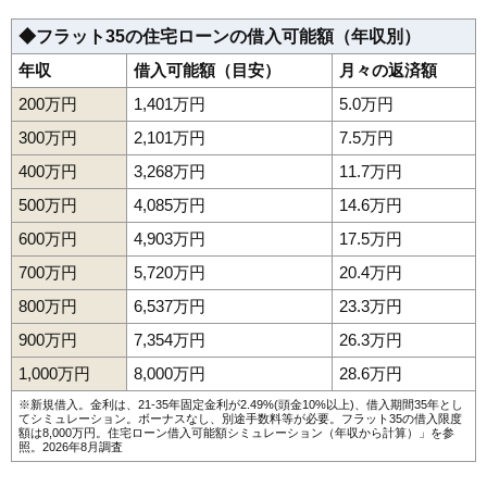
◆フラット35の住宅ローンの借入可能額（年収別）
年収
借入可能額（目安）
月々の返済額
200万円
1,401万円
5.0万円
300万円
2,101万円
7.5万円
400万円
3,268万円
11.7万円
500万円
4,085万円
14.6万円
600万円
4,903万円
17.5万円
700万円
5,720万円
20.4万円
800万円
6,537万円
23.3万円
900万円
7,354万円
26.3万円
1,000万円
8,000万円
28.6万円
※新規借入。金利は、21-35年固定金利が2.49%(頭金10%以上)、借入期間35年とし
てシミュレーション。ボーナスなし、別途手数料等が必要。フラット35の借入限度
額は8,000万円。
住宅ローン借入可能額シミュレーション（年収から計算）
」を参
照。2026年8月調査