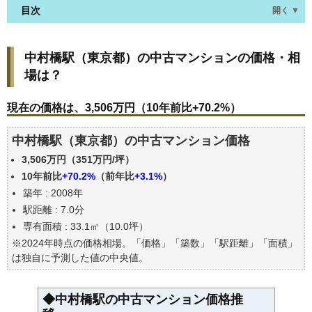
目次
開く ▼
中村橋駅(東京都)の中古マンションの価格・相場
中村橋駅（東京都）の中古マンションの価格・相
は？
場は？
現在の価格は、3,506万円（10年前比+70.2%）
価格を詳細に分析しよう
現在の価格は、3,506万円（10年前比+70.2%）
駅からの徒歩距離で価格はどうなる？
中村橋駅（東京都）の中古マンション価格
築年数で価格はどうなる？
3,506万円（351万円/坪）
中村橋駅(東京都)の中古マンションの過去の売買事例
10年前比
+70.2%
（前年比
+3.1%
）
公示地価はいくら
築年 : 2008年
エリアの将来性を人口予想から検討しよう
駅距離 : 7.0分
自分の年収でいくらの不動産が買える？
専有面積 : 33.1㎡（10.0坪）
※2024年時点の価格相場。「価格」「築数」「駅距離」「面積」
は独自に予測した値の中央値。
◆中村橋駅の中古マンション価格推