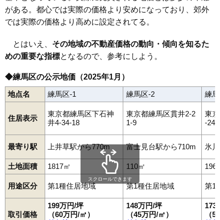
がある。都心では実際の価格より安めになっており、郊外
では実際の価格より高めに設定されてる。
とはいえ、
その地域の不動産価格の動向・傾向を知るた
めの重要な指標
となるので、参考にしよう。
◆練馬区の公示地価（2025年1月）
地点名
練馬区-1
練馬区-2
練馬
東京都練馬区下石神
東京都練馬区貫井2-2
東京
住居表示
井4-34-18
1-9
-24-
最寄り駅
上井草駅から770m
富士見台駅から710m
氷川
土地面積
1817㎡
110㎡
196
スクロールできます
用途区分
第1種住居地域
第1種住居地域
第1
199万円/坪
148万円/坪
17
取引価格
（60万円/㎡）
（45万円/㎡）
（5