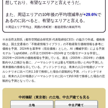
想しており、有望なエリアと言えそうだ。
また、周辺エリアの10年後の平均増減率が
+29.6%
で
あるのに比べると、有望なエリアと言える。
※周辺エリア平均は、周囲の市町村・都道府県の単純平均
※水谷昂太郎氏（都市空間総合研究所 代表取締役CEO）の協力で作成。価格推
移は、国土交通省の「
不動産情報ライブラリ
」の不動産取引価格情報を参考に
価格を予測、2024年を基準年（現在価格）とした。AI（機械学習）による予測
モデル「LightGBM」の手法で2005年〜2024年までの取引データを学習し、
2025年〜2034年の価格相場を予測している。過去（2005年～2024年）の価格
動向や人口推計を基に、ノーマルシナリオは最も可能性が高いとAIが予測した
将来価格の推移を示している。グッドシナリオは、将来の人口や地価がノーマ
ルシナリオに比べて約1.1倍で推移した場合の楽観的な予測、バッドシナリオ
は、将来の人口や地価がノーマルシナリオに比べて約0.9倍で推移した場合の悲
観的な予測となっている。
中村橋駅（東京都）の土地、中古戸建てを見る
土地
中古戸建て