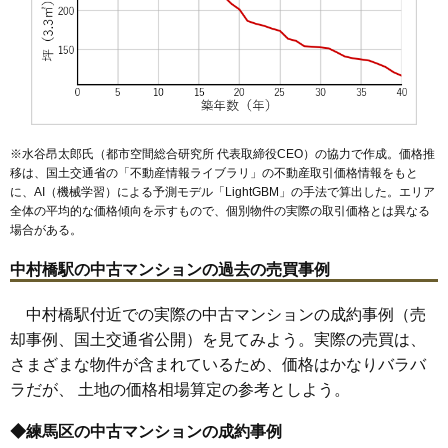
(72.9万円/㎡~78.4万円/㎡)
マンションナビで
無料一括査定をする
※水谷昂太郎氏（都市空間総合研究所 代表取締役CEO）の協力で作成。価格推
移は、国土交通省の「
不動産情報ライブラリ
」の不動産取引価格情報をもと
に、AI（機械学習）による予測モデル「LightGBM」の手法で算出した。エリア
全体の平均的な価格傾向を示すもので、個別物件の実際の取引価格とは異なる
場合がある。
中村橋駅の中古マンションの過去の売買事例
中村橋駅付近での実際の中古マンションの成約事例（売
却事例、国土交通省公開）を見てみよう。実際の売買は、
さまざまな物件が含まれているため、価格はかなりバラバ
ラだが、 土地の価格相場算定の参考としよう。
◆練馬区の中古マンションの成約事例