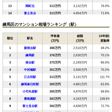
無料一括査定をする
13
関町北
313万円
3,132万円
76.0%
14
富士見台
313万円
4,854万円
71.6%
ディアマークスキャピタルタワー
15
春日町
305万円
4,881万円
62.4%
住所
東京都練馬区豊玉北6丁目
練馬区のマンション相場ランキング（駅）
16
中村
298万円
5,367万円
64.3%
交通
練馬駅（2分）
17
石神井町
297万円
4,750万円
53.1%
坪単価
総額
10年前比
順位
駅名
11,040万円～11,440万円
(万円)
(万円)
変動率
18
田柄
289万円
4,625万円
57.4%
相場
(133万円/㎡~137.8万円/㎡)
1
新桜台駅
386万円
2,510万円
48.2%
19
東大泉
286万円
5,154万円
57.5%
2
練馬駅
376万円
2,630万円
70.1%
マンションナビで
20
南田中
285万円
4,415万円
76.1%
無料一括査定をする
3
桜台駅
375万円
2,249万円
66.0%
21
平和台
283万円
5,087万円
61.4%
4
中村橋駅
351万円
3,506万円
70.2%
22
豊玉南
281万円
4,490万円
57.5%
上石神井ハイム
5
江古田駅
313万円
3,131万円
111.7%
23
錦
280万円
2,523万円
75.2%
住所
東京都練馬区石神井台4丁目
6
練馬春日町駅
305万円
4,881万円
62.6%
24
早宮
278万円
5,009万円
58.5%
交通
上石神井駅（8分）
7
小竹向原駅
305万円
4,876万円
68.8%
25
高野台
278万円
5,003万円
81.8%
3,850万円～4,150万円
8
豊島園駅
303万円
4,243万円
109.6%
26
相場
貫井
278万円
3,613万円
100.4%
(47.5万円/㎡~51.2万円/㎡)
9
富士見台駅
302万円
4,838万円
72.7%
27
北町
277万円
4,158万円
78.6%