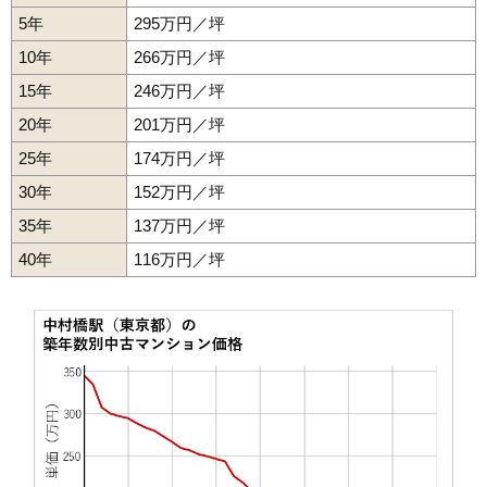
(65.3万円/㎡~69.9万円/㎡)
5年
295万円／坪
マンションナビで
10年
266万円／坪
無料一括査定をする
15年
246万円／坪
光が丘パークタウン四季の香2番街
20年
201万円／坪
住所
東京都練馬区光が丘5丁目
25年
174万円／坪
交通
光が丘駅（3分）
30年
152万円／坪
5,620万円～6,020万円
35年
137万円／坪
相場
(73万円/㎡~78.2万円/㎡)
40年
116万円／坪
マンションナビで
無料一括査定をする
光が丘パークタウン四季の香2番街1号棟
住所
東京都練馬区光が丘5丁目
交通
光が丘駅（3分）
5,320万円～5,720万円
相場