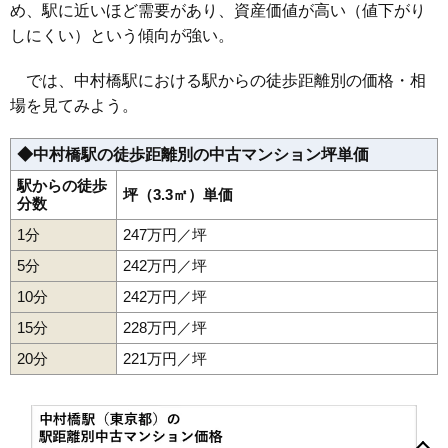
め、駅に近いほど需要があり、資産価値が高い（値下がり
マンションナビで
44
大泉町
158万円
2,523万円
54.3%
無料一括査定をする
しにくい）という傾向が強い。
ブリリアシティ石神井台
では、中村橋駅における駅からの徒歩距離別の価格・相
場を見てみよう。
住所
東京都練馬区石神井台4丁目
交通
上石神井駅（10分）
◆中村橋駅の徒歩距離別の中古マンション坪単価
6,710万円～7,110万円
駅からの徒歩
相場
坪（3.3㎡）単価
分数
(94.5万円/㎡~100.1万円/㎡)
1分
247万円／坪
マンションナビで
無料一括査定をする
5分
242万円／坪
10分
242万円／坪
光が丘パークタウンゆりの木通り南
15分
228万円／坪
住所
東京都練馬区光が丘1丁目
20分
221万円／坪
交通
下赤塚駅（9分）、成増駅（10分）
4,580万円～4,880万円
相場
(62.7万円/㎡~66.8万円/㎡)
旭丘
旭町
大泉学園町
大泉町
春日町
上石神井
北町
向山
小竹町