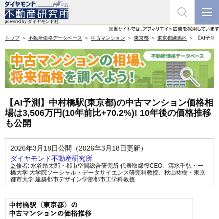
トップ
不動産価格データベース
中古マンション
東京都
東京都練馬区
【AI予測
【AI予測】中村橋駅(東京都)の中古マンション価格相
場は3,506万円(10年前比+70.2%)! 10年後の価格推移
も公開
2026年3月18日公開（2026年3月18日更新）
ダイヤモンド不動産研究所
監修者:
水谷昂太郎・都市空間総合研究所 代表取締役CEO
、
清水千弘・一
橋大学 大学院ソーシャル・データサイエンス研究科教授
、
秋山祐樹・東京
都市大学 建築都市デザイン学部都市工学科教授