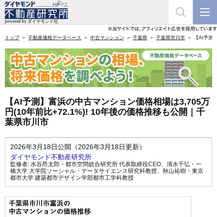
トップ
不動産価格データベース
中古マンション
千葉県
千葉県市川市
【AI予測
【AI予測】富浜の中古マンション価格相場は3,705万
円(10年前比+72.1%)! 10年後の価格推移も公開｜千
葉県市川市
2026年3月18日公開（2026年3月18日更新）
ダイヤモンド不動産研究所
監修者:
水谷昂太郎・都市空間総合研究所 代表取締役CEO
、
清水千弘・一
橋大学 大学院ソーシャル・データサイエンス研究科教授
、
秋山祐樹・東京
都市大学 建築都市デザイン学部都市工学科教授