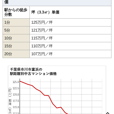
価
46
原木
117万円
2,214万円
58.7%
住所
千葉県市川市田尻5丁目
駅からの徒歩
坪（3.3㎡）単価
47
北方町
116万円
2,545万円
85.9%
分数
交通
原木中山駅（13分）、下総中山駅（24分）
48
東国分
115万円
2,416万円
82.9%
1分
125万円／坪
3,580万円～3,880万円
相場
49
南大野
115万円
2,407万円
70.9%
5分
121万円／坪
(45.9万円/㎡~49.7万円/㎡)
50
大野町
112万円
2,119万円
79.7%
10分
115万円／坪
マンションナビで
51
幸
110万円
2,301万円
59.4%
無料一括査定をする
15分
110万円／坪
52
曽谷
109万円
1,806万円
89.7%
20分
107万円／坪
アドリーム原木中山
53
大町
108万円
2,324万円
88.2%
住所
千葉県市川市田尻4丁目
54
日之出
106万円
2,022万円
54.9%
55
本北方
49万円
740万円
55.0%
交通
原木中山駅（9分）
3,530万円～3,830万円
相場
(56.0万円/㎡~60.8万円/㎡)
マンションナビで
無料一括査定をする
相之川
新井
伊勢宿
市川
市川南
入船
大洲
大野町
大町
大和田