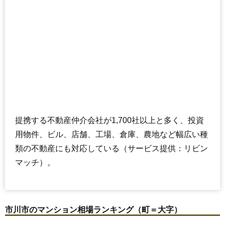
交通
原木中山駅（8分）
3,140万円～3,440万円
相場
(44.2万円/㎡~48.5万円/㎡)
マンションナビで
無料一括査定をする
グランシティユーロレジデンス原木中山
住所
千葉県市川市田尻5丁目
提携する不動産仲介会社が1,700社以上と多く、投資
交通
原木中山駅（9分）
用物件、ビル、店舗、工場、倉庫、農地など幅広い種
3,630万円～3,930万円
類の不動産にも対応している（サービス提供：リビン
相場
(47.8万円/㎡~51.7万円/㎡)
マッチ）。
マンションナビで
無料一括査定をする
市川市のマンション相場ランキング（町＝大字）
イトーピア原木中山