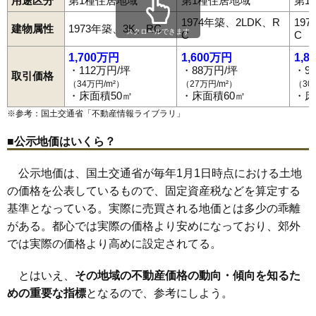
用途区分
第1種住居地域
第1種住居地域
第1
1974年築、2LDK、R
19
建物属性
1973年築、3K、RC
スクロールできます
C
C
1,700万円
1,600万円
1,8
・112万円/坪
・88万円/坪
・9
取引価格
（34万円/m²）
（27万円/m²）
（30
・床面積50㎡
・床面積60㎡
・床
※参考：国土交通省「
不動産情報ライブラリ
」
■公示地価はいくら？
公示地価は、国土交通省が毎年1月1日時点における土地
の価格を公表しているもので、固定資産税などを算定する
基準となっている。実際に売買される地価とは多少の乖離
がある。都心では実際の価格より安めになっており、郊外
では実際の価格より高めに設定されてる。
とはいえ、
その地域の不動産価格の動向・傾向を知るた
めの重要な指標
となるので、参考にしよう。