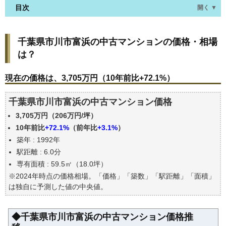
目次
開く ▼
千葉県市川市富浜の中古マンションの価格・相場
千葉県市川市富浜の中古マンションの価格・相場
は？
は？
現在の価格は、3,705万円（10年前比+72.1%）
価格を詳細に分析しよう
現在の価格は、3,705万円（10年前比+72.1%）
駅からの徒歩距離で価格はどうなる？
千葉県市川市富浜の中古マンション価格
築年数で価格はどうなる？
3,705万円（206万円/坪）
千葉県市川市富浜の中古マンションの過去の売買事
例
10年前比
+72.1%
（前年比
+3.1%
）
築年 : 1992年
公示地価はいくら
駅距離 : 6.0分
エリアの将来性を人口予想から検討しよう
専有面積 : 59.5㎡（18.0坪）
自分の年収でいくらの不動産が買える？
※2024年時点の価格相場。「価格」「築数」「駅距離」「面積」
は独自に予測した値の中央値。
◆千葉県市川市富浜の中古マンション価格推