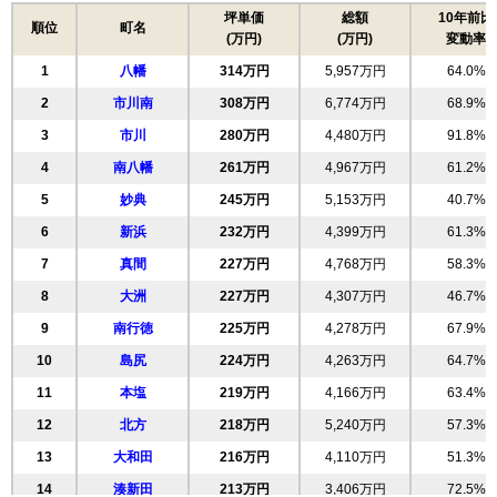
住所
千葉県市川市田尻3丁目
坪単価
総額
10年前比
順位
町名
(万円)
(万円)
変動率
交通
原木中山駅（9分）
1
八幡
314万円
5,957万円
64.0%
4,120万円～4,420万円
相場
2
市川南
308万円
6,774万円
68.9%
(50.9万円/㎡~54.6万円/㎡)
3
市川
280万円
4,480万円
91.8%
マンションナビで
4
南八幡
無料一括査定をする
261万円
4,967万円
61.2%
5
妙典
245万円
5,153万円
40.7%
レクセルプラッツァ原木中山
6
新浜
232万円
4,399万円
61.3%
住所
千葉県市川市田尻3丁目
7
真間
227万円
4,768万円
58.3%
交通
原木中山駅（13分）
8
大洲
227万円
4,307万円
46.7%
9
南行徳
225万円
4,278万円
67.9%
4,160万円～4,460万円
相場
10
島尻
224万円
4,263万円
64.7%
(52.7万円/㎡~56.5万円/㎡)
11
本塩
219万円
4,166万円
63.4%
マンションナビで
無料一括査定をする
12
北方
218万円
5,240万円
57.3%
13
大和田
216万円
4,110万円
51.3%
グランコート原木中山
14
湊新田
213万円
3,406万円
72.5%