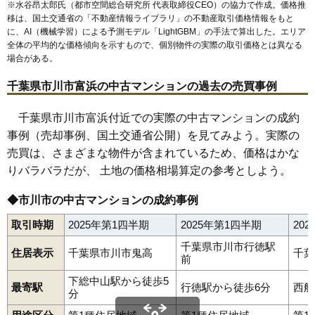
無料一括査定をする
※水谷昂太郎氏（都市空間総合研究所 代表取締役CEO）の協力で作成。価格推
移は、国土交通省の「
不動産情報ライブラリ
」の不動産取引価格情報をもと
に、AI（機械学習）による予測モデル「LightGBM」の手法で算出した。エリア
全体の平均的な価格傾向を示すもので、個別物件の実際の取引価格とは異なる
場合がある。
千葉県市川市富浜の中古マンションの過去の売買事例
千葉県市川市富浜付近での実際の中古マンションの成約
事例（売却事例、国土交通省公開）を見てみよう。実際の
売買は、さまざまな物件が含まれているため、価格はかな
りバラバラだが、 土地の価格相場算定の参考としよう。
◆市川市の中古マンションの成約事例
取引時期
2025年第1四半期
2025年第1四半期
20
千葉県市川市行徳駅
住居表示
千葉県市川市鬼高
千葉
前
下総中山駅から徒歩5
最寄駅
行徳駅から徒歩6分
西船
分