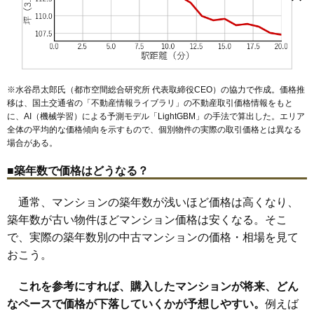
鬼越
鬼高
欠真間
柏井町
加藤新田
香取
北方
北国分
行徳駅前
モアステージ市川
国府台
市川大野駅
高谷
幸
市川駅
塩浜
塩焼
本八幡駅
島尻
新田
市川塩浜駅
末広
菅野
国府台駅
関ケ島
曽谷
京成八幡駅
宝
田尻
富浜
南行徳駅
新浜
原木
行徳駅
東大和田
妙典駅
東国分
北国分駅
東菅野
日之出
平田
広尾
福栄
住所
千葉県市川市田尻5丁目
二俣
北方町
堀之内
本塩
真間
湊新田
南大野
南行徳
南八幡
宮久保
妙典
本北方
八幡
交通
原木中山駅（9分）
3,370万円～3,670万円
相場
※水谷昂太郎氏（都市空間総合研究所 代表取締役CEO）の協力で作成。価格推
(35.5万円/㎡~38.6万円/㎡)
移は、国土交通省の「
不動産情報ライブラリ
」の不動産取引価格情報をもと
に、AI（機械学習）による予測モデル「LightGBM」の手法で算出した。エリア
マンションナビで
無料一括査定をする
全体の平均的な価格傾向を示すもので、個別物件の実際の取引価格とは異なる
場合がある。
クリオ原木中山1番館
■築年数で価格はどうなる？
住所
千葉県市川市田尻5丁目
通常、マンションの築年数が浅いほど価格は高くなり、
交通
原木中山駅（10分）
築年数が古い物件ほどマンション価格は安くなる。そこ
3,270万円～3,570万円
で、実際の築年数別の中古マンションの価格・相場を見て
相場
(48.8万円/㎡~53.3万円/㎡)
おこう。
マンションナビで
これを参考にすれば、購入したマンションが将来、どん
無料一括査定をする
なペースで価格が下落していくかが予想しやすい。
例えば