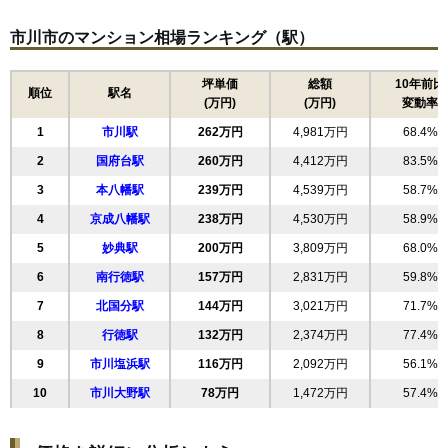
住所
千葉県市川市田尻3丁目
15
香取
213万円
3,830万円
65.9%
市川市のマンション相場ランキング（駅）
交通
原木中山駅（9分）
16
東菅野
213万円
4,680万円
63.9%
3,470万円～3,770万円
17
東大和田
213万円
4,037万円
74.9%
坪単価
総額
10年前比
相場
順位
駅名
(万円)
(万円)
変動率
(47.5万円/㎡~51.6万円/㎡)
18
末広
208万円
4,377万円
63.4%
1
市川駅
262万円
4,981万円
68.4%
19
富浜
206万円
3,705万円
72.1%
マンションナビで
無料一括査定をする
2
国府台駅
260万円
4,412万円
83.5%
20
宮久保
204万円
3,871万円
59.0%
3
本八幡駅
239万円
4,539万円
58.7%
21
平田
202万円
3,640万円
77.1%
グランコート原木中山1番館
4
京成八幡駅
238万円
4,530万円
58.9%
22
新田
195万円
3,511万円
63.1%
住所
千葉県市川市田尻3丁目
5
妙典駅
200万円
3,809万円
68.0%
23
広尾
187万円
3,934万円
66.5%
交通
原木中山駅（9分）
6
南行徳駅
157万円
2,831万円
59.8%
24
菅野
187万円
3,927万円
74.4%
7
北国分駅
144万円
3,021万円
71.7%
3,470万円～3,770万円
25
鬼高
186万円
3,897万円
64.3%
相場
(47.5万円/㎡~51.6万円/㎡)
8
行徳駅
132万円
2,374万円
77.4%
26
入船
185万円
2,966万円
71.6%
9
市川塩浜駅
116万円
2,092万円
56.1%
27
高谷
マンションナビで
184万円
4,056万円
105.6%
無料一括査定をする
10
市川大野駅
78万円
1,472万円
57.4%
28
伊勢宿
184万円
2,947万円
73.0%
29
関ケ島
184万円
3,499万円
71.4%
グランコート原木中山2番館