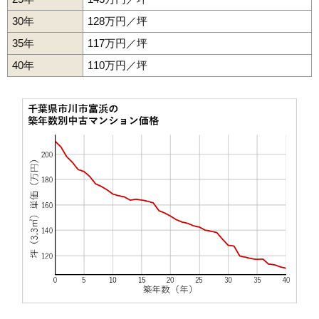
サーパス南市川
30年
128万円／坪
住所
千葉県市川市田尻2丁目
35年
117万円／坪
交通
原木中山駅（13分）
40年
110万円／坪
2,960万円～3,260万円
相場
(42.9万円/㎡~47.2万円/㎡)
マンションナビで
無料一括査定をする
ライオンズグローベル原木中山シティフォレス
ト
住所
千葉県市川市田尻3丁目
交通
原木中山駅（6分）
4,260万円～4,560万円
相場
(56.1万円/㎡~60.0万円/㎡)
マンションナビで