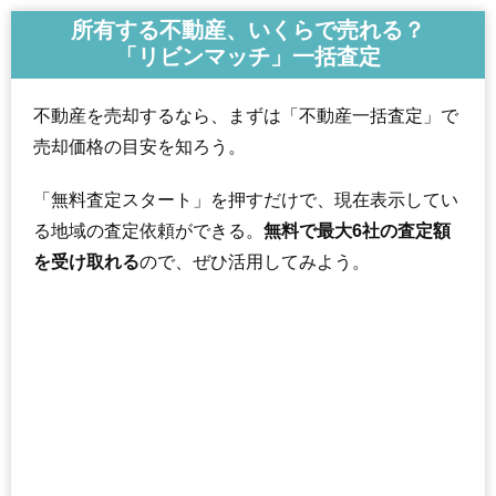
交通
原木中山駅（11分）
所有する不動産、いくらで売れる？
「リビンマッチ」一括査定
4,200万円～4,500万円
相場
(51.9万円/㎡~55.6万円/㎡)
不動産を売却するなら、まずは「不動産一括査定」で
マンションナビで
売却価格の目安を知ろう。
無料一括査定をする
「無料査定スタート」を押すだけで、現在表示してい
ルミナス原木中山
る地域の査定依頼ができる。
無料で最大6社の査定額
住所
千葉県市川市田尻3丁目
を受け取れる
ので、ぜひ活用してみよう。
交通
原木中山駅（10分）
3,480万円～3,780万円
相場
(45.8万円/㎡~49.7万円/㎡)
マンションナビで
無料一括査定をする
グローリア初穂南市川
住所
千葉県市川市田尻3丁目