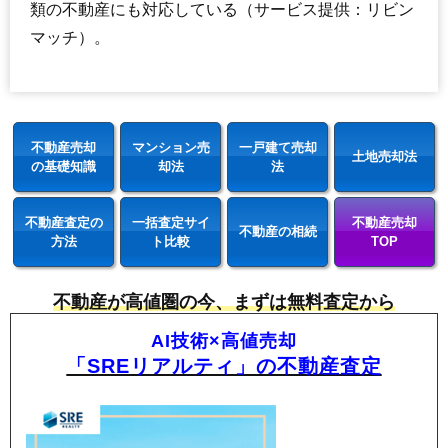
類の不動産にも対応している（サービス提供：リビン
マッチ）。
不動産売却
マンション売
一戸建て売却
土地売却法
の基礎知識
却法
法
不動産査定の
一括査定サイ
不動産売却
不動産の相続
方法
ト比較
TOP
不動産が高値圏の今、まずは無料査定から
AI技術×高値売却
「SREリアルティ」の不動産査定