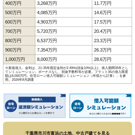
400万円
3,268万円
11.7万円
500万円
4,085万円
14.6万円
600万円
4,903万円
17.5万円
700万円
5,720万円
20.4万円
800万円
6,537万円
23.3万円
900万円
7,354万円
26.3万円
1,000万円
8,000万円
28.6万円
※新規借入。金利は、21-35年固定金利が2.49%(頭金10%以上)、借入期間35年とし
てシミュレーション。ボーナスなし、別途手数料等が必要。フラット35の借入限度
額は8,000万円。
住宅ローン借入可能額シミュレーション（年収から計算）
」を参
照。2026年8月調査
千葉県市川市富浜の土地、中古戸建てを見る