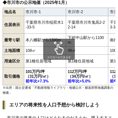
◆市川市の公示地価（2025年1月）
地点名
市川市-1
市川市-2
市川
千葉県市川市稲荷木1
千葉県市川市鬼高2-2
千葉
住居表示
-33-5
2-14
3-3
下総中山駅から1100
最寄り駅
本八幡駅から1300m
南行
m
土地面積
108㎡
99㎡
100
スクロールできます
用途区分
第1種住居地域
第1種住居地域
第1
101万円/坪
112万円/坪
11
取引価格
（31万円/㎡）
（34万円/㎡）
（3
前年比+7.3%
前年比+5.0%
前年
※出所：国土交通省「
不動産情報ライブラリ・地価公示・都道府県地価調査の
検索
」
エリアの将来性を人口予想から検討しよう
市川市の将来の人口はどうなるのだろうか。購入するエ