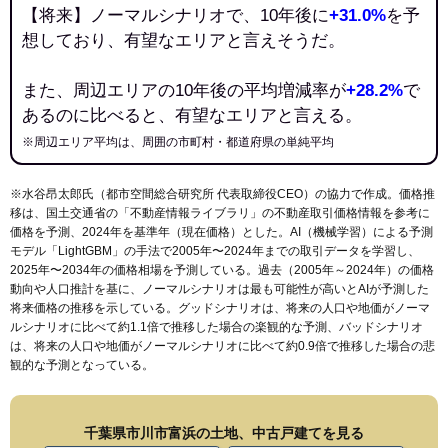
【将来】ノーマルシナリオで、10年後に
+31.0%
を予
想しており、有望なエリアと言えそうだ。
また、周辺エリアの10年後の平均増減率が
+28.2%
で
あるのに比べると、有望なエリアと言える。
※周辺エリア平均は、周囲の市町村・都道府県の単純平均
※水谷昂太郎氏（都市空間総合研究所 代表取締役CEO）の協力で作成。価格推
移は、国土交通省の「
不動産情報ライブラリ
」の不動産取引価格情報を参考に
価格を予測、2024年を基準年（現在価格）とした。AI（機械学習）による予測
モデル「LightGBM」の手法で2005年〜2024年までの取引データを学習し、
2025年〜2034年の価格相場を予測している。過去（2005年～2024年）の価格
動向や人口推計を基に、ノーマルシナリオは最も可能性が高いとAIが予測した
将来価格の推移を示している。グッドシナリオは、将来の人口や地価がノーマ
ルシナリオに比べて約1.1倍で推移した場合の楽観的な予測、バッドシナリオ
は、将来の人口や地価がノーマルシナリオに比べて約0.9倍で推移した場合の悲
観的な予測となっている。
千葉県市川市富浜の土地、中古戸建てを見る