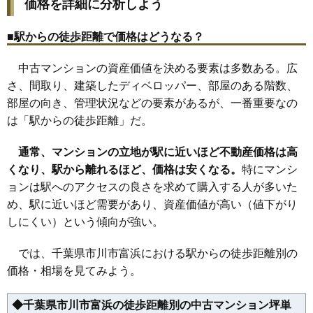
価格を詳細に分析しよう
30
鬼越
183万円
1,281万円
109.2%
住所
千葉県市川市田尻3丁目
31
新井
181万円
3,264万円
72.1%
■駅からの徒歩距離で価格はどうなる？
交通
原木中山駅（9分）
32
加藤新田
179万円
3,764万円
60.0%
3,470万円～3,770万円
中古マンションの資産価値を決める要素は多数ある。広
33
福栄
179万円
3,307万円
76.7%
相場
(47.5万円/㎡~51.6万円/㎡)
さ、間取り、建築したディベロッパー、部屋のある階数、
34
相之川
174万円
3,124万円
77.2%
部屋の向き、管理状況などの要素があるが、一番重要なの
マンションナビで
35
田尻
167万円
3,172万円
83.2%
無料一括査定をする
は「駅からの徒歩距離」だ。
36
欠真間
161万円
2,902万円
69.7%
37
堀之内
160万円
3,363万円
51.1%
ブリリアンコート市川原木中山
通常、マンションの立地が駅に近いほど不動産価格は高
くなり、駅から離れるほど、価格は安くなる。
38
塩浜
157万円
2,824万円
特にマンシ
72.3%
住所
千葉県市川市田尻3丁目
ョンは駅へのアクセスの良さを求めて購入する人が多いた
39
二俣
156万円
2,967万円
77.0%
交通
原木中山駅（9分）
め、駅に近いほど需要があり、資産価値が高い（値下がり
40
宝
155万円
2,321万円
61.5%
4,660万円～4,960万円
しにくい）という傾向が強い。
41
相場
国府台
146万円
2,183万円
83.3%
(62.1万円/㎡~66.1万円/㎡)
42
柏井町
142万円
2,703万円
56.3%
では、千葉県市川市富浜における駅からの徒歩距離別の
マンションナビで
価格・相場を見てみよう。
43
行徳駅前
137万円
2,056万円
120.4%
無料一括査定をする
44
塩焼
131万円
2,364万円
70.5%
◆千葉県市川市富浜の徒歩距離別の中古マンション坪単
クレストフォルム市川南アクアビュー
45
北国分
123万円
2,583万円
82.8%