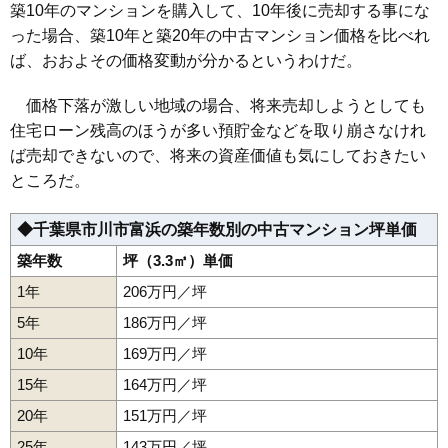
築10年のマンションを購入して、10年後に売却する事にな
市川藤マンションNO5
った場合、築10年と築20年の中古マンション価格を比べれ
住所
千葉県市川市田尻3丁目
ば、おおよその価格変動が分かるというわけだ。
交通
原木中山駅（6分）
価格下落が激しい地域の場合、将来売却しようとしても
1,720万円～1,920万円
相場
住宅ローン残高のほうが多い預貯金などを取り崩さなけれ
(26.1万円/㎡~29.1万円/㎡)
ば売却できないので、将来の資産価値も気にしておきたい
マンションナビで
ところだ。
無料一括査定をする
◆千葉県市川市富浜の築年数別の中古マンション坪単価
コスモ市川南シティフォルム
築年数
坪（3.3㎡）単価
住所
千葉県市川市田尻4丁目
1年
206万円／坪
交通
原木中山駅（6分）
5年
186万円／坪
3,420万円～3,720万円
10年
169万円／坪
相場
(40.2万円/㎡~43.8万円/㎡)
15年
164万円／坪
マンションナビで
20年
151万円／坪
無料一括査定をする
25年
143万円／坪