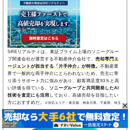
SREリアルティは、東証プライム上場のソニーグルー
プ関連会社が運営する不動産仲介会社で、
売却専門エ
ージェントが担当する「片手仲介」が特徴。
不動産業
界で一般的な両手仲介にとらわれないため、
売主に寄
り添うサポート力に強みがあり、顧客満足度93％と高
い評価を得ている。
ソニーグループと共同開発したAI
技術を査定にも活用
しており、高値売却を目指したい
方におすすめだ。
※対応エリア：東京都、神奈川県、千葉県、埼玉
県、大阪府、兵庫県、京都府
東証プライム上場！売却力に定評あり