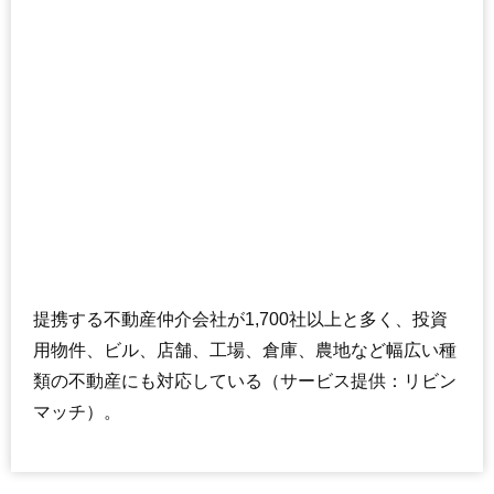
船橋ファミリーマンション
住所
千葉県船橋市宮本9丁目
船橋競馬場駅（2分）、大神宮下駅（4分）、南船
交通
橋駅（13分）
1,370万円～1,570万円
相場
(25.8万円/㎡~29.6万円/㎡)
マンションナビで
無料一括査定をする
クリオ船橋南
提携する不動産仲介会社が1,700社以上と多く、投資
住所
千葉県船橋市宮本9丁目
用物件、ビル、店舗、工場、倉庫、農地など幅広い種
交通
船橋競馬場駅（3分）、南船橋駅（11分）
類の不動産にも対応している（サービス提供：リビン
3,070万円～3,370万円
相場
マッチ）。
(56.9万円/㎡~62.4万円/㎡)
マンションナビで
無料一括査定をする