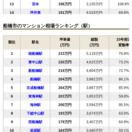
無料一括査定をする
13
宮本
196万円
3,135万円
108.8%
14
坪井東
191万円
4,019万円
69.8%
プレシス船橋大神宮下
15
本中山
185万円
3,507万円
70.2%
船橋市のマンション相場ランキング（駅）
住所
千葉県船橋市宮本2丁目
16
西船
184万円
3,503万円
58.4%
交通
大神宮下駅（1分）
17
上山町
182万円
4,375万円
62.7%
坪単価
総額
10年前比
順位
駅名
(万円)
(万円)
変動率
18
夏見
177万円
3,715万円
69.1%
4,320万円～4,620万円
相場
1
南船橋駅
233万円
5,118万円
76.8%
19
(74.5万円/㎡~79.7万円/㎡)
前原西
175万円
3,684万円
53.3%
2
東中山駅
220万円
4,615万円
73.2%
20
山手
170万円
3,733万円
55.4%
マンションナビで
3
新船橋駅
219万円
4,604万円
72.7%
無料一括査定をする
21
南本町
168万円
3,535万円
52.4%
4
船橋駅
204万円
3,882万円
86.1%
22
高瀬町
163万円
3,419万円
56.1%
パークホームズ船橋宮本ヒルトップ
5
京成船橋駅
204万円
3,867万円
85.9%
23
海神町南
161万円
3,063万円
57.6%
住所
千葉県船橋市宮本6丁目
6
東海神駅
203万円
3,853万円
59.8%
24
高根台
160万円
3,361万円
67.6%
交通
東船橋駅（6分）
7
海神駅
200万円
3,594万円
95.5%
25
七林町
159万円
3,023万円
86.7%
8
下総中山駅
193万円
3,674万円
63.0%
5,990万円～6,390万円
26
前貝塚町
156万円
3,272万円
71.7%
相場
9
西船橋駅
179万円
3,407万円
64.8%
(75.8万円/㎡~80.9万円/㎡)
27
行田
150万円
3,310万円
54.7%
10
前原駅
164万円
3,440万円
59.1%