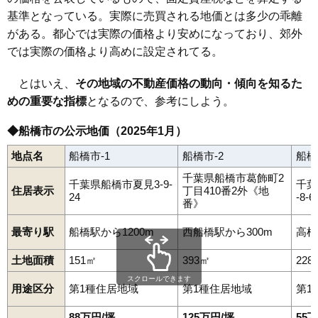
基準となっている。実際に売買される地価とは多少の乖離
がある。都心では実際の価格より安めになっており、郊外
では実際の価格より高めに設定されてる。
とはいえ、
その地域の不動産価格の動向・傾向を知るた
めの重要な指標
となるので、参考にしよう。
◆船橋市の公示地価（2025年1月）
地点名
船橋市-1
船橋市-2
船橋
千葉県船橋市葛飾町2
千葉県船橋市夏見3-9-
千葉
住居表示
丁目410番2外《地
24
-8-6
番》
最寄り駅
船橋駅から1200m
西船橋駅から300m
高根
土地面積
151㎡
393㎡
228
スクロールできます
用途区分
第1種住居地域
第1種住居地域
第1
88万円/坪
125万円/坪
55