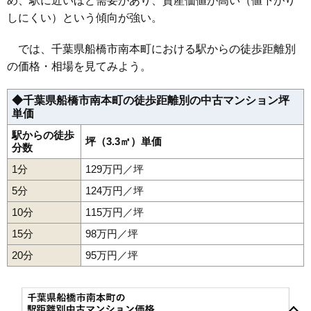
め、駅に近いほど需要があり、資産価値が高い（値下がり
26
小室駅
50万円
748万円
83.8%
マンションナビで
44
田喜野井
110万円
1,757万円
100.6%
しにくい）という傾向が強い。
無料一括査定をする
27
馬込沢駅
36万円
762万円
65.3%
45
三山
106万円
2,230万円
64.4%
では、千葉県船橋市南本町における駅からの徒歩距離別
28
高根公団駅
35万円
655万円
70.5%
船橋花輪グランドハイツ2号棟
46
市場
96万円
1,735万円
85.4%
の価格・相場を見てみよう。
29
滝不動駅
29万円
382万円
55.2%
47
咲が丘
96万円
1,732万円
82.4%
住所
千葉県船橋市宮本9丁目
48
三咲
96万円
1,721万円
88.0%
◆千葉県船橋市南本町の徒歩距離別の中古マンション坪
交通
船橋競馬場駅（3分）
単価
49
海神町西
96万円
1,147万円
87.4%
2,590万円～2,790万円
相場
50
飯山満町
94万円
1,982万円
83.6%
駅からの徒歩
坪（3.3㎡）単価
(29.8万円/㎡~32.1万円/㎡)
分数
51
藤原
89万円
1,967万円
75.4%
マンションナビで
1分
129万円／坪
52
海神町
89万円
1,604万円
80.2%
無料一括査定をする
5分
124万円／坪
53
若松
83万円
1,075万円
67.9%
ベルシェ船橋ラマージュ
10分
115万円／坪
54
二和西
69万円
1,443万円
82.8%
15分
98万円／坪
55
芝山
68万円
883万円
60.8%
住所
千葉県船橋市宮本2丁目
56
丸山
60万円
1,135万円
89.2%
20分
95万円／坪
交通
大神宮下駅（3分）、船橋駅（10分）
57
八木が谷
60万円
954万円
82.2%
4,530万円～4,830万円
相場
58
高野台
59万円
1,236万円
96.1%
旭町
市場
印内
印内町
大穴北
海神
海神町
海神町西
海神町南
船橋法典駅
西船橋駅
下総中山駅
船橋駅
東船橋駅
南船橋駅
(45.3万円/㎡~48.3万円/㎡)
葛飾町
金杉
上山町
北本町
行田
行田町
高野台
古作
小室町
栄町