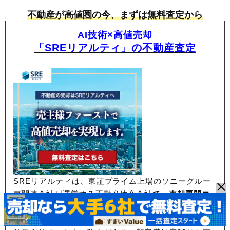
不動産が高値圏の今、まずは無料査定から
AI技術×高値売却
「SREリアルティ」の不動産査定
SREリアルティは、東証プライム上場のソニーグルー
プ関連会社が運営する不動産仲介会社で、
売却専門エ
ージェントが担当する「片手仲介」が特徴。
不動産業
界で一般的な両手仲介にとらわれないため、
売主に寄