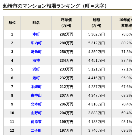
船橋市のマンション相場ランキング（町＝大字）
クリオ船橋1番館
坪単価
総額
10年前比
住所
千葉県船橋市宮本9丁目
順位
町名
(万円)
(万円)
変動率
船橋競馬場駅（2分）、南船橋駅（15分）、船橋駅
交通
1
本町
282万円
5,362万円
78.6%
（16分）
2
印内町
280万円
5,312万円
80.2%
2,740万円～2,940万円
相場
3
葛飾町
256万円
4,359万円
71.3%
(45.7万円/㎡~49.0万円/㎡)
4
海神
234万円
4,451万円
87.4%
マンションナビで
5
浜町
233万円
5,121万円
77.1%
無料一括査定をする
6
湊町
232万円
4,416万円
95.9%
リビオ船橋本町通り
7
本郷町
212万円
4,237万円
67.6%
住所
千葉県船橋市宮本2丁目
8
東中山
207万円
4,347万円
68.3%
9
北本町
206万円
4,316万円
70.4%
交通
10
山野町
204万円
3,883万円
69.4%
5,570万円～5,970万円
相場
11
前原東
199万円
4,183万円
93.1%
(72.3万円/㎡~77.5万円/㎡)
12
二子町
197万円
3,746万円
69.3%
マンションナビで