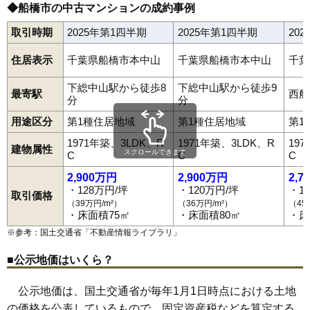
◆船橋市の中古マンションの成約事例
取引時期
2025年第1四半期
2025年第1四半期
20
住居表示
千葉県船橋市本中山
千葉県船橋市本中山
千葉
下総中山駅から徒歩8
下総中山駅から徒歩9
最寄駅
西船
分
分
用途区分
第1種住居地域
第1種住居地域
第1
1971年築、3LDK、R
1971年築、3LDK、R
19
建物属性
スクロールできます
C
C
C
2,900万円
2,900万円
2,7
・128万円/坪
・120万円/坪
・1
取引価格
（39万円/m²）
（36万円/m²）
（45
・床面積75㎡
・床面積80㎡
・床
※参考：国土交通省「
不動産情報ライブラリ
」
■公示地価はいくら？
公示地価は、国土交通省が毎年1月1日時点における土地
の価格を公表しているもので、固定資産税などを算定する