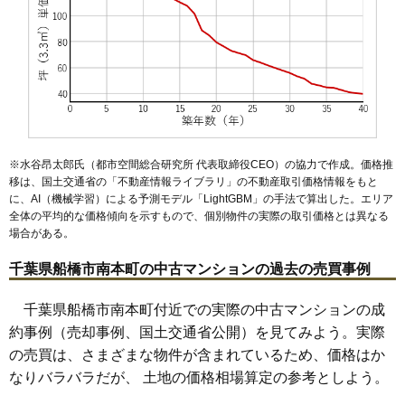
2,930万円～3,230万円
相場
(48.8万円/㎡~53.8万円/㎡)
マンションナビで
無料一括査定をする
※水谷昂太郎氏（都市空間総合研究所 代表取締役CEO）の協力で作成。価格推
移は、国土交通省の「
不動産情報ライブラリ
」の不動産取引価格情報をもと
に、AI（機械学習）による予測モデル「LightGBM」の手法で算出した。エリア
全体の平均的な価格傾向を示すもので、個別物件の実際の取引価格とは異なる
場合がある。
千葉県船橋市南本町の中古マンションの過去の売買事例
千葉県船橋市南本町付近での実際の中古マンションの成
約事例（売却事例、国土交通省公開）を見てみよう。実際
の売買は、さまざまな物件が含まれているため、価格はか
なりバラバラだが、 土地の価格相場算定の参考としよう。