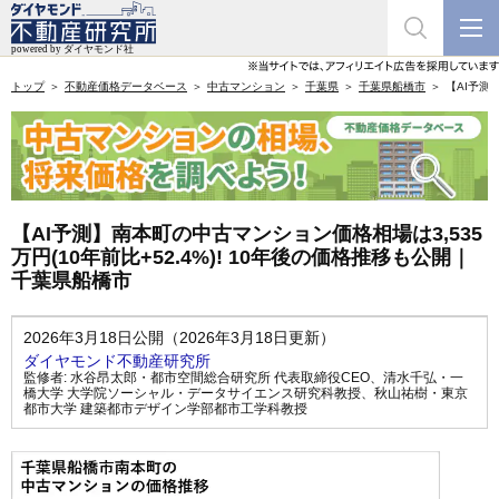
トップ
不動産価格データベース
中古マンション
千葉県
千葉県船橋市
【AI予測
【AI予測】南本町の中古マンション価格相場は3,535
万円(10年前比+52.4%)! 10年後の価格推移も公開｜
千葉県船橋市
2026年3月18日公開（2026年3月18日更新）
ダイヤモンド不動産研究所
監修者:
水谷昂太郎・都市空間総合研究所 代表取締役CEO
、
清水千弘・一
橋大学 大学院ソーシャル・データサイエンス研究科教授
、
秋山祐樹・東京
都市大学 建築都市デザイン学部都市工学科教授