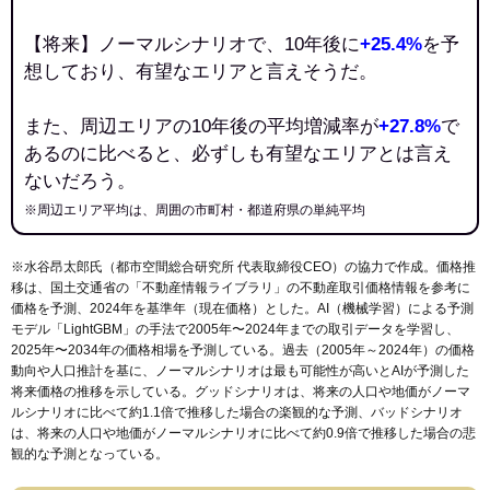
【将来】ノーマルシナリオで、10年後に
+25.4%
を予
想しており、有望なエリアと言えそうだ。
また、周辺エリアの10年後の平均増減率が
+27.8%
で
あるのに比べると、必ずしも有望なエリアとは言え
ないだろう。
※周辺エリア平均は、周囲の市町村・都道府県の単純平均
※水谷昂太郎氏（都市空間総合研究所 代表取締役CEO）の協力で作成。価格推
移は、国土交通省の「
不動産情報ライブラリ
」の不動産取引価格情報を参考に
価格を予測、2024年を基準年（現在価格）とした。AI（機械学習）による予測
モデル「LightGBM」の手法で2005年〜2024年までの取引データを学習し、
2025年〜2034年の価格相場を予測している。過去（2005年～2024年）の価格
動向や人口推計を基に、ノーマルシナリオは最も可能性が高いとAIが予測した
将来価格の推移を示している。グッドシナリオは、将来の人口や地価がノーマ
ルシナリオに比べて約1.1倍で推移した場合の楽観的な予測、バッドシナリオ
は、将来の人口や地価がノーマルシナリオに比べて約0.9倍で推移した場合の悲
観的な予測となっている。