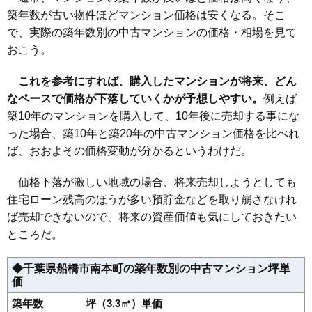
2,390万円～2,590万円
相場
築年数が古い物件ほどマンション価格は安くなる。そこ
(66.4万円/㎡~71.9万円/㎡)
で、実際の築年数別の中古マンションの価格・相場を見て
マンションナビで
おこう。
無料一括査定をする
これを参考にすれば、購入したマンションが将来、どん
フォルスコート船橋
なペースで価格が下落していくかが予想しやすい。
例えば
住所
千葉県船橋市宮本1丁目
築10年のマンションを購入して、10年後に売却する事にな
った場合、築10年と築20年の中古マンション価格を比べれ
交通
大神宮下駅（5分）、船橋駅（12分）
ば、おおよその価格変動が分かるというわけだ。
3,890万円～4,190万円
相場
(51.2万円/㎡~55.1万円/㎡)
価格下落が激しい地域の場合、将来売却しようとしても
住宅ローン残高のほうが多い預貯金などを取り崩さなけれ
マンションナビで
無料一括査定をする
ば売却できないので、将来の資産価値も気にしておきたい
ところだ。
宮本パールマンション
◆千葉県船橋市南本町の築年数別の中古マンション坪単
住所
千葉県船橋市宮本4丁目
価
交通
船橋競馬場駅（4分）、大神宮下駅（4分）
築年数
坪（3.3㎡）単価