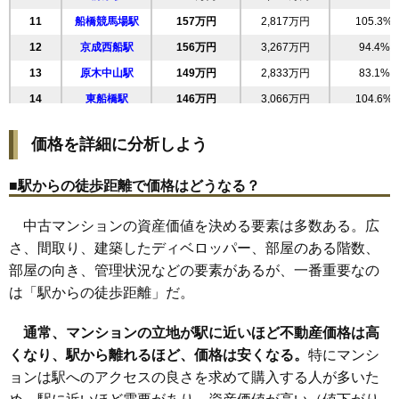
28
行田町
146万円
2,781万円
75.6%
マンションナビで
無料一括査定をする
11
船橋競馬場駅
157万円
2,817万円
105.3%
29
印内
145万円
3,197万円
80.5%
12
京成西船駅
156万円
3,267万円
94.4%
30
滝台
138万円
2,903万円
73.8%
ライオンズマンション船橋第7
13
原木中山駅
149万円
2,833万円
83.1%
31
東船橋
138万円
3,036万円
95.2%
住所
千葉県船橋市宮本6丁目
14
東船橋駅
146万円
3,066万円
104.6%
32
栄町
135万円
2,829万円
69.6%
交通
大神宮下駅（5分）、船橋駅（14分）
15
塚田駅
145万円
2,755万円
76.0%
33
薬円台
134万円
2,817万円
85.3%
価格を詳細に分析しよう
16
大神宮下駅
1,990万円～2,190万円
142万円
2,556万円
100.7%
34
新高根
133万円
2,927万円
61.7%
相場
(49.8万円/㎡~54.8万円/㎡)
17
習志野駅
142万円
2,977万円
68.4%
35
西習志野
131万円
2,757万円
87.1%
■駅からの徒歩距離で価格はどうなる？
18
高根木戸駅
136万円
2,586万円
68.6%
マンションナビで
36
中野木
129万円
2,834万円
76.0%
無料一括査定をする
中古マンションの資産価値を決める要素は多数ある。広
19
船橋法典駅
126万円
2,701万円
77.6%
37
習志野台
125万円
2,623万円
87.5%
さ、間取り、建築したディベロッパー、部屋のある階数、
20
薬園台駅
123万円
2,587万円
85.7%
38
古作
125万円
2,372万円
82.6%
船橋スカイビル
部屋の向き、管理状況などの要素があるが、一番重要なの
21
二和向台駅
121万円
2,173万円
86.1%
39
旭町
124万円
2,351万円
90.5%
は「駅からの徒歩距離」だ。
住所
千葉県船橋市宮本2丁目
22
船橋日大前駅
110万円
2,305万円
115.4%
40
二和東
119万円
1,910万円
76.4%
交通
大神宮下駅（2分）、船橋駅（11分）
通常、マンションの立地が駅に近いほど不動産価格は高
23
飯山満駅
83万円
1,578万円
70.4%
41
二宮
119万円
2,137万円
80.0%
くなり、駅から離れるほど、価格は安くなる。
1,530万円～1,730万円
特にマンシ
24
三咲駅
80万円
1,443万円
83.9%
42
習志野
115万円
2,422万円
94.2%
相場
ョンは駅へのアクセスの良さを求めて購入する人が多いた
(33.3万円/㎡~37.6万円/㎡)
25
北習志野駅
72万円
1,361万円
73.2%
43
金杉
114万円
2,393万円
87.0%