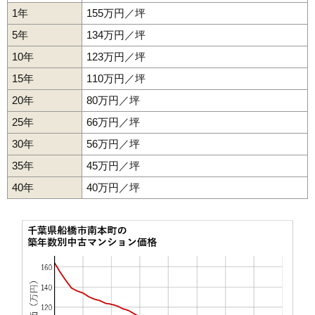
1,580万円～1,780万円
1年
155万円／坪
相場
(23.6万円/㎡~26.6万円/㎡)
5年
134万円／坪
マンションナビで
10年
123万円／坪
無料一括査定をする
15年
110万円／坪
クレアホームズ船橋
20年
80万円／坪
住所
千葉県船橋市宮本2丁目
25年
66万円／坪
交通
船橋駅（10分）
30年
56万円／坪
4,640万円～4,940万円
35年
45万円／坪
相場
(63.6万円/㎡~67.7万円/㎡)
40年
40万円／坪
マンションナビで
無料一括査定をする
コスモ船橋宮本
住所
千葉県船橋市宮本2丁目
交通
大神宮下駅（5分）、船橋駅（11分）