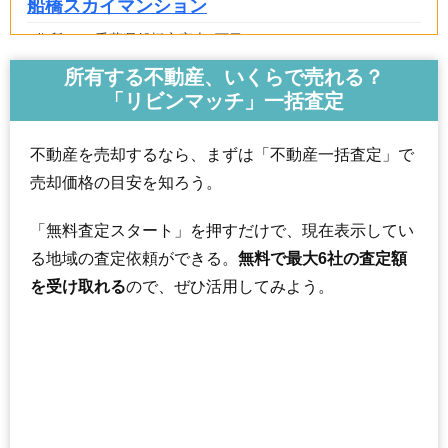
船橋スカイマンション
住所
千葉県船橋市宮本2丁目
交通
大神宮下駅（3分）、船橋駅（15分）
所有する不動産、いくらで売れる？
「リビンマッチ」一括査定
1,770万円～1,970万円
相場
(30.5万円/㎡~34.0万円/㎡)
不動産を売却するなら、まずは「不動産一括査定」で
マンションナビで
売却価格の目安を知ろう。
無料一括査定をする
「無料査定スタート」を押すだけで、現在表示してい
船橋花輪グランドハイツ
る地域の査定依頼ができる。
無料で最大6社の査定額
住所
千葉県船橋市宮本9丁目
を受け取れる
ので、ぜひ活用してみよう。
交通
船橋競馬場駅（3分）
2,470万円～2,670万円
相場
(28.4万円/㎡~30.7万円/㎡)
マンションナビで
無料一括査定をする