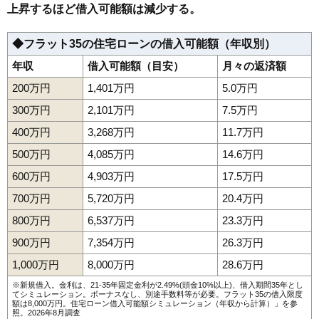
上昇するほど借入可能額は減少する。
◆フラット35の住宅ローンの借入可能額（年収別）
年収
借入可能額（目安）
月々の返済額
200万円
1,401万円
5.0万円
300万円
2,101万円
7.5万円
400万円
3,268万円
11.7万円
500万円
4,085万円
14.6万円
600万円
4,903万円
17.5万円
700万円
5,720万円
20.4万円
800万円
6,537万円
23.3万円
900万円
7,354万円
26.3万円
1,000万円
8,000万円
28.6万円
※新規借入。金利は、21-35年固定金利が2.49%(頭金10%以上)、借入期間35年とし
てシミュレーション。ボーナスなし、別途手数料等が必要。フラット35の借入限度
額は8,000万円。
住宅ローン借入可能額シミュレーション（年収から計算）
」を参
照。2026年8月調査