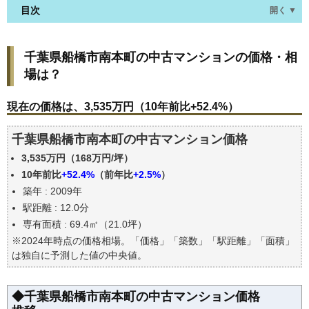
目次
開く ▼
千葉県船橋市南本町の中古マンションの価格・相場
千葉県船橋市南本町の中古マンションの価格・相
は？
場は？
現在の価格は、3,535万円（10年前比+52.4%）
価格を詳細に分析しよう
現在の価格は、3,535万円（10年前比+52.4%）
駅からの徒歩距離で価格はどうなる？
千葉県船橋市南本町の中古マンション価格
築年数で価格はどうなる？
3,535万円（168万円/坪）
千葉県船橋市南本町の中古マンションの過去の売買
事例
10年前比
+52.4%
（前年比
+2.5%
）
築年 : 2009年
公示地価はいくら
駅距離 : 12.0分
エリアの将来性を人口予想から検討しよう
専有面積 : 69.4㎡（21.0坪）
自分の年収でいくらの不動産が買える？
※2024年時点の価格相場。「価格」「築数」「駅距離」「面積」
は独自に予測した値の中央値。
◆千葉県船橋市南本町の中古マンション価格