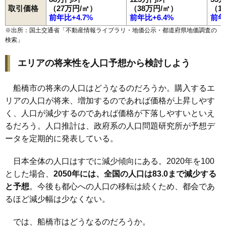
取引価格
（27万円/㎡）
（38万円/㎡）
（1
前年比+4.7%
前年比+6.4%
前年
※出所：国土交通省「
不動産情報ライブラリ・地価公示・都道府県地価調査の
検索
」
エリアの将来性を人口予想から検討しよう
船橋市の将来の人口はどうなるのだろうか。購入するエ
リアの人口が将来、増加するのであれば価格が上昇しやす
く、人口が減少するのであれば価格が下落しやすいといえ
るだろう。人口推計は、政府系の人口問題研究所が予想デ
ータを定期的に発表している。
日本全体の人口はすでに減少傾向にある。2020年を100
とした場合、
2050年には、全国の人口は83.0まで減少する
と予想
。今後も都心への人口の移転は続くため、都会であ
るほど減少幅は少なくない。
では、船橋市はどうなるのだろうか。