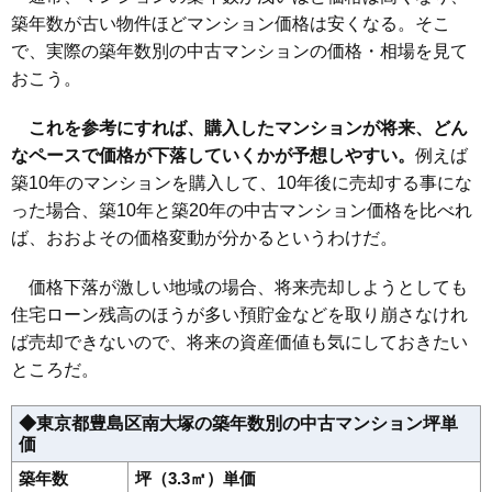
築年数が古い物件ほどマンション価格は安くなる。そこ
マンションナビで
で、実際の築年数別の中古マンションの価格・相場を見て
無料一括査定をする
おこう。
マイキャッスル大塚アーバンステージ
これを参考にすれば、購入したマンションが将来、どん
住所
東京都豊島区南大塚3丁目
なペースで価格が下落していくかが予想しやすい。
例えば
交通
大塚駅（2分）、大塚駅前駅（2分）
築10年のマンションを購入して、10年後に売却する事にな
った場合、築10年と築20年の中古マンション価格を比べれ
8,260万円～8,660万円
相場
ば、おおよその価格変動が分かるというわけだ。
(144.9万円/㎡~151.9万円/㎡)
マンションナビで
価格下落が激しい地域の場合、将来売却しようとしても
無料一括査定をする
住宅ローン残高のほうが多い預貯金などを取り崩さなけれ
ば売却できないので、将来の資産価値も気にしておきたい
サニーヒルズ南大塚
ところだ。
住所
東京都豊島区南大塚2丁目
◆東京都豊島区南大塚の築年数別の中古マンション坪単
大塚駅前駅（2分）、大塚駅（3分）、新大塚駅（6
交通
価
分）
築年数
坪（3.3㎡）単価
5,910万円～6,310万円