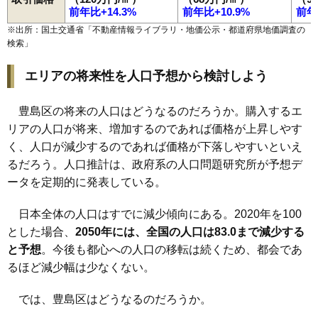
前年比+14.3%
前年比+10.9%
前年
※出所：国土交通省「
不動産情報ライブラリ・地価公示・都道府県地価調査の
検索
」
エリアの将来性を人口予想から検討しよう
豊島区の将来の人口はどうなるのだろうか。購入するエ
リアの人口が将来、増加するのであれば価格が上昇しやす
く、人口が減少するのであれば価格が下落しやすいといえ
るだろう。人口推計は、政府系の人口問題研究所が予想デ
ータを定期的に発表している。
日本全体の人口はすでに減少傾向にある。2020年を100
とした場合、
2050年には、全国の人口は83.0まで減少する
と予想
。今後も都心への人口の移転は続くため、都会であ
るほど減少幅は少なくない。
では、豊島区はどうなるのだろうか。