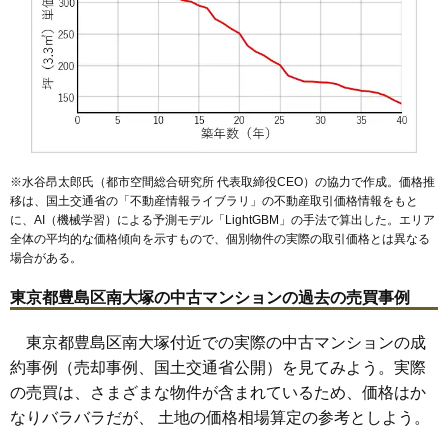
2,860万円～3,060万円
相場
(81.7万円/㎡~87.4万円/㎡)
マンションナビで
無料一括査定をする
※水谷昂太郎氏（都市空間総合研究所 代表取締役CEO）の協力で作成。価格推
移は、国土交通省の「
不動産情報ライブラリ
」の不動産取引価格情報をもと
に、AI（機械学習）による予測モデル「LightGBM」の手法で算出した。エリア
全体の平均的な価格傾向を示すもので、個別物件の実際の取引価格とは異なる
場合がある。
東京都豊島区南大塚の中古マンションの過去の売買事例
東京都豊島区南大塚付近での実際の中古マンションの成
約事例（売却事例、国土交通省公開）を見てみよう。実際
の売買は、さまざまな物件が含まれているため、価格はか
なりバラバラだが、 土地の価格相場算定の参考としよう。