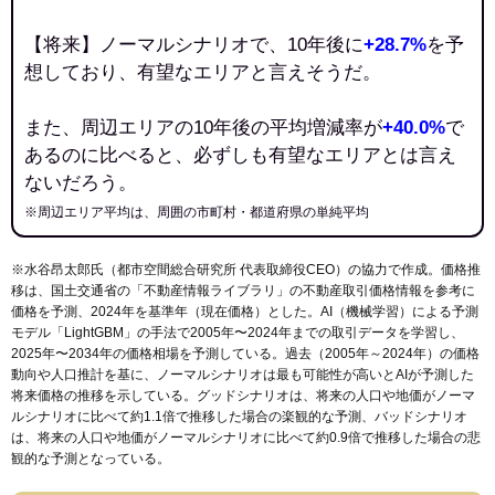
【将来】ノーマルシナリオで、10年後に
+28.7%
を予
想しており、有望なエリアと言えそうだ。
また、周辺エリアの10年後の平均増減率が
+40.0%
で
あるのに比べると、必ずしも有望なエリアとは言え
ないだろう。
※周辺エリア平均は、周囲の市町村・都道府県の単純平均
※水谷昂太郎氏（都市空間総合研究所 代表取締役CEO）の協力で作成。価格推
移は、国土交通省の「
不動産情報ライブラリ
」の不動産取引価格情報を参考に
価格を予測、2024年を基準年（現在価格）とした。AI（機械学習）による予測
モデル「LightGBM」の手法で2005年〜2024年までの取引データを学習し、
2025年〜2034年の価格相場を予測している。過去（2005年～2024年）の価格
動向や人口推計を基に、ノーマルシナリオは最も可能性が高いとAIが予測した
将来価格の推移を示している。グッドシナリオは、将来の人口や地価がノーマ
ルシナリオに比べて約1.1倍で推移した場合の楽観的な予測、バッドシナリオ
は、将来の人口や地価がノーマルシナリオに比べて約0.9倍で推移した場合の悲
観的な予測となっている。