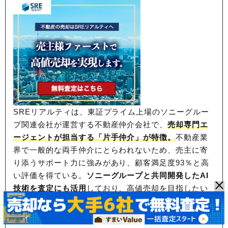
SREリアルティは、東証プライム上場のソニーグルー
プ関連会社が運営する不動産仲介会社で、
売却専門エ
ージェントが担当する「片手仲介」が特徴。
不動産業
界で一般的な両手仲介にとらわれないため、
売主に寄
り添うサポート力に強みがあり、顧客満足度93％と高
い評価を得ている。
ソニーグループと共同開発したAI
技術を査定にも活用
しており、高値売却を目指したい
方におすすめだ。
※対応エリア：東京都、神奈川県、千葉県、埼玉
県、大阪府、兵庫県、京都府