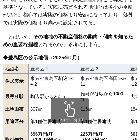
基準となっている。実際に売買される地価とは多少の乖離
がある。都心では実際の価格より安めになっており、郊外
では実際の価格より高めに設定されてる。
とはいえ、
その地域の不動産価格の動向・傾向を知るた
めの重要な指標
となるので、参考にしよう。
◆豊島区の公示地価（2025年1月）
地点名
豊島区-1
豊島区-2
豊島
東京都豊島区駒込1-1
東京都豊島区高田1-3-
東京
住居表示
4-2
11
-12-
雑司が谷駅から1000
最寄り駅
駒込駅から260m
大塚
m
土地面積
307㎡
115㎡
194
スクロールできます
用途区分
第1種住居地域
第1種住居地域
第1
396万円/坪
225万円/坪
30
取引価格
（120万円/㎡）
（68万円/㎡）
（9