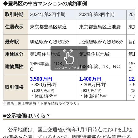
◆豊島区の中古マンションの成約事例
取引時期
2024年第3四半期
2024年第3四半期
20
住居表示
東京都豊島区駒込
東京都豊島区上池袋
東京
最寄駅
駒込駅から徒歩2分
北池袋駅から徒歩6分
目白
用途区分
第1種住居地域
第1種住居地域
第1
1986年築、1DK、SR
19
建物属性
1988年築、1K、RC
スクロールできます
C
C
3,500万円
1,400万円
12,
・330万円/坪
・308万円/坪
・5
取引価格
（100万円/m²）
（93万円/m²）
（16
・床面積35㎡
・床面積15㎡
・床
※参考：国土交通省「
不動産情報ライブラリ
」
■公示地価はいくら？
公示地価は、国土交通省が毎年1月1日時点における土地
の価格を公表しているもので、固定資産税などを算定する