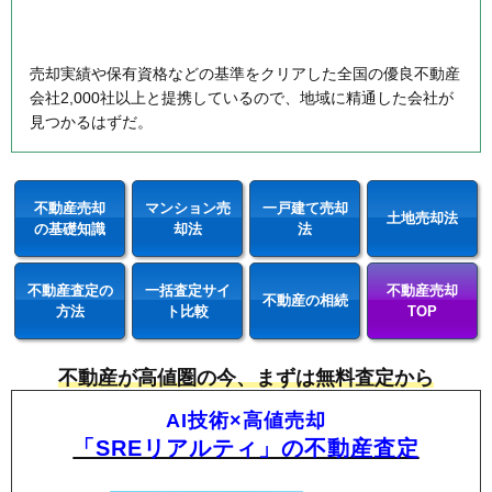
売却実績や保有資格などの基準をクリアした全国の優良不動産
会社2,000社以上と提携しているので、地域に精通した会社が
見つかるはずだ。
不動産売却
マンション売
一戸建て売却
土地売却法
の基礎知識
却法
法
不動産査定の
一括査定サイ
不動産売却
不動産の相続
方法
ト比較
TOP
不動産が高値圏の今、まずは無料査定から
AI技術×高値売却
「SREリアルティ」の不動産査定