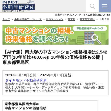
トップ
不動産価格データベース
中古マンション
東京都
東京都豊島区
【AI予測
【AI予測】南大塚の中古マンション価格相場は2,542
万円(10年前比+60.0%)! 10年後の価格推移も公開｜
東京都豊島区
2026年3月18日公開（2026年3月18日更新）
ダイヤモンド不動産研究所
監修者:
水谷昂太郎・都市空間総合研究所 代表取締役CEO
、
清水千弘・一
橋大学 大学院ソーシャル・データサイエンス研究科教授
、
秋山祐樹・東京
都市大学 建築都市デザイン学部都市工学科教授