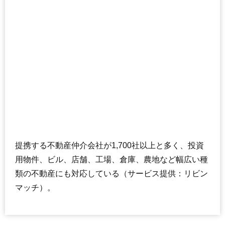
ルリオン大塚
住所
東京都豊島区南大塚1丁目
交通
大塚駅（5分）、大塚駅前駅（5分）
2,760万円～2,960万円
相場
(131.4万円/㎡~141.0万円/㎡)
マンションナビで
無料一括査定をする
アーバンビュー新大塚プラタナス通り
提携する不動産仲介会社が1,700社以上と多く、投資
住所
東京都豊島区南大塚2丁目
用物件、ビル、店舗、工場、倉庫、農地など幅広い種
交通
新大塚駅（5分）、大塚駅前駅（10分）
類の不動産にも対応している（サービス提供：リビン
6,030万円～6,430万円
相場
マッチ）。
(91.4万円/㎡~97.4万円/㎡)
マンションナビで
無料一括査定をする