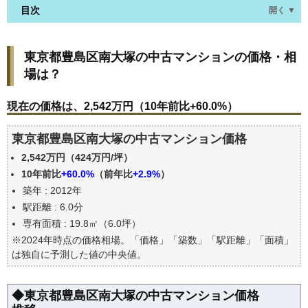
目次
開く ▼
東京都豊島区南大塚の中古マンションの価格・相場
東京都豊島区南大塚の中古マンションの価格・相
は？
場は？
現在の価格は、2,542万円（10年前比+60.0%）
価格を詳細に分析しよう
現在の価格は、2,542万円（10年前比+60.0%）
駅からの徒歩距離で価格はどうなる？
東京都豊島区南大塚の中古マンション価格
築年数で価格はどうなる？
2,542万円（424万円/坪）
東京都豊島区南大塚の中古マンションの過去の売買
事例
10年前比
+60.0%
（前年比
+2.9%
）
築年 : 2012年
公示地価はいくら
駅距離 : 6.0分
エリアの将来性を人口予想から検討しよう
専有面積 : 19.8㎡（6.0坪）
自分の年収でいくらの不動産が買える？
※2024年時点の価格相場。「価格」「築数」「駅距離」「面積」
は独自に予測した値の中央値。
◆東京都豊島区南大塚の中古マンション価格