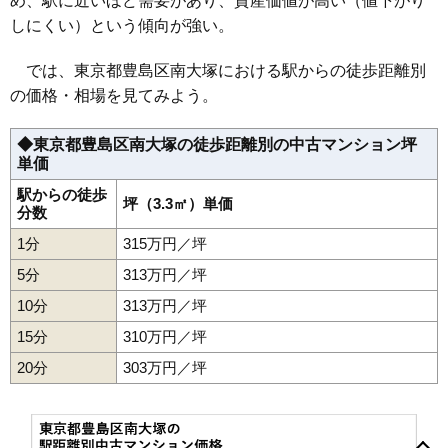
め、駅に近いほど需要があり、資産価値が高い（値下がり
無料一括査定をする
しにくい）という傾向が強い。
ルジェンテ南大塚
では、東京都豊島区南大塚における駅からの徒歩距離別
の価格・相場を見てみよう。
住所
東京都豊島区南大塚3丁目
交通
大塚駅前駅（4分）
◆東京都豊島区南大塚の徒歩距離別の中古マンション坪
7,140万円～7,540万円
単価
相場
(129.8万円/㎡~137.1万円/㎡)
駅からの徒歩
坪（3.3㎡）単価
分数
マンションナビで
無料一括査定をする
1分
315万円／坪
5分
313万円／坪
シティハウス南大塚テラス
10分
313万円／坪
住所
東京都豊島区南大塚1丁目
15分
310万円／坪
交通
20分
303万円／坪
9,570万円～9,970万円
相場
(191.4万円/㎡~199.4万円/㎡)