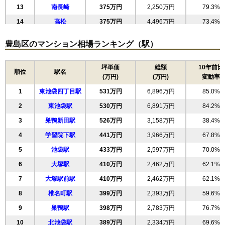
無料一括査定をする
13
南長崎
375万円
2,250万円
79.3%
ライオンズステーションプラザ新大塚
14
高松
375万円
4,496万円
73.4%
15
高田
371万円
4,454万円
103.1%
住所
東京都豊島区南大塚3丁目
豊島区のマンション相場ランキング（駅）
16
西巣鴨
369万円
3,324万円
73.5%
交通
新大塚駅（1分）、大塚駅前駅（7分）
17
上池袋
367万円
3,669万円
75.0%
坪単価
総額
10年前比
順位
駅名
8,650万円～9,050万円
(万円)
(万円)
変動率
相場
18
長崎
349万円
2,095万円
126.5%
(135.2万円/㎡~141.4万円/㎡)
1
東池袋四丁目駅
531万円
6,896万円
85.0%
19
千早
344万円
4,470万円
82.9%
マンションナビで
2
東池袋駅
530万円
6,891万円
84.2%
20
要町
278万円
3,332万円
95.7%
無料一括査定をする
3
巣鴨新田駅
526万円
3,158万円
38.4%
4
学習院下駅
441万円
3,966万円
67.8%
ルフォン南大塚ザレジデンス
5
池袋駅
433万円
2,597万円
70.0%
住所
東京都豊島区南大塚3丁目
6
大塚駅
410万円
2,462万円
62.1%
交通
大塚駅前駅（4分）、新大塚駅（7分）
7
大塚駅前駅
410万円
2,462万円
62.1%
10,670万円～11,070万円
8
椎名町駅
399万円
2,393万円
59.6%
相場
(177.8万円/㎡~184.5万円/㎡)
9
巣鴨駅
398万円
2,783万円
76.7%
マンションナビで
10
北池袋駅
389万円
2,334万円
69.6%