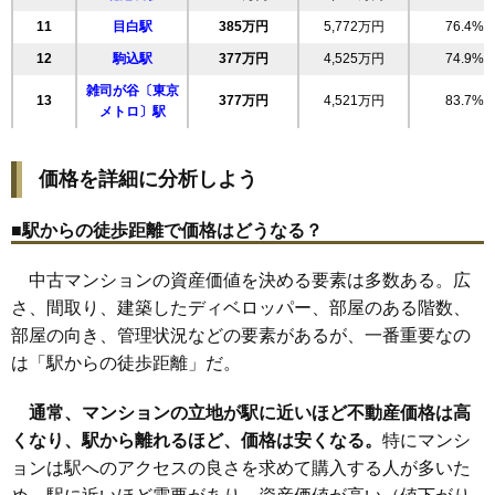
無料一括査定をする
11
目白駅
385万円
5,772万円
76.4%
アクシルコート大塚
12
駒込駅
377万円
4,525万円
74.9%
雑司が谷〔東京
住所
東京都豊島区南大塚1丁目
13
377万円
4,521万円
83.7%
メトロ〕駅
交通
大塚駅前駅（3分）、新大塚駅（7分）
14
鬼子母神前駅
374万円
4,485万円
82.8%
9,700万円～10,100万円
15
価格を詳細に分析しよう
要町駅
368万円
3,683万円
67.2%
相場
(147.0万円/㎡~153.0万円/㎡)
16
都電雑司ケ谷駅
365万円
5,832万円
76.3%
■駅からの徒歩距離で価格はどうなる？
マンションナビで
17
庚申塚駅
361万円
6,863万円
71.0%
無料一括査定をする
18
新庚申塚駅
357万円
5,353万円
109.1%
中古マンションの資産価値を決める要素は多数ある。広
19
東長崎駅
343万円
2,059万円
125.4%
さ、間取り、建築したディベロッパー、部屋のある階数、
ブランズ新大塚
部屋の向き、管理状況などの要素があるが、一番重要なの
20
西巣鴨駅
341万円
3,405万円
73.8%
住所
東京都豊島区南大塚2丁目
は「駅からの徒歩距離」だ。
21
千川駅
309万円
4,016万円
102.4%
交通
新大塚駅（3分）、大塚駅前駅（6分）
通常、マンションの立地が駅に近いほど不動産価格は高
9,600万円～10,000万円
相場
くなり、駅から離れるほど、価格は安くなる。
特にマンシ
(171.4万円/㎡~178.6万円/㎡)
ョンは駅へのアクセスの良さを求めて購入する人が多いた
マンションナビで