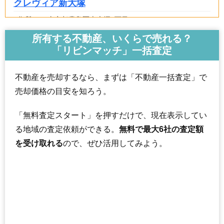
クレヴィア新大塚
住所
東京都豊島区南大塚3丁目
向原駅（2分）、新大塚駅（4分）、大塚駅前駅（6
所有する不動産、いくらで売れる？
交通
分）
「リビンマッチ」一括査定
5,640万円～6,040万円
相場
(131.2万円/㎡~140.5万円/㎡)
不動産を売却するなら、まずは「不動産一括査定」で
売却価格の目安を知ろう。
マンションナビで
無料一括査定をする
「無料査定スタート」を押すだけで、現在表示してい
ルイシャトレ新大塚
る地域の査定依頼ができる。
無料で最大6社の査定額
住所
東京都豊島区南大塚2丁目
を受け取れる
ので、ぜひ活用してみよう。
交通
新大塚駅（2分）、大塚駅前駅（7分）
8,110万円～8,510万円
相場
(144.8万円/㎡~152.0万円/㎡)
マンションナビで
無料一括査定をする