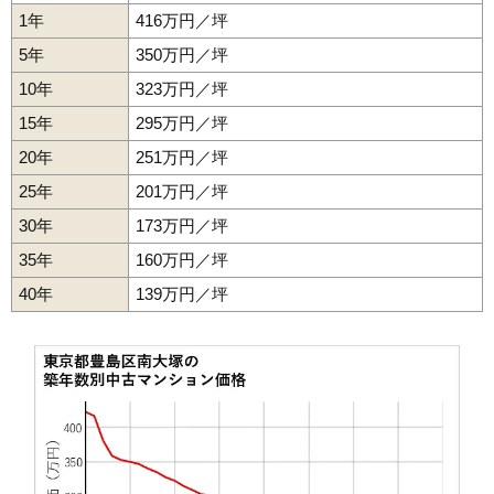
相場
(107.5万円/㎡~114.7万円/㎡)
1年
416万円／坪
5年
350万円／坪
マンションナビで
無料一括査定をする
10年
323万円／坪
15年
295万円／坪
シティハウス南大塚
20年
251万円／坪
住所
東京都豊島区南大塚2丁目
25年
201万円／坪
新大塚駅（5分）、大塚駅（6分）、大塚駅前駅（6
交通
分）
30年
173万円／坪
7,950万円～8,350万円
35年
160万円／坪
相場
(116.9万円/㎡~122.8万円/㎡)
40年
139万円／坪
マンションナビで
無料一括査定をする
ライオンズマンション南大塚
住所
東京都豊島区南大塚1丁目
大塚駅前駅（2分）、巣鴨駅（7分）、新大塚駅（8
交通
分）