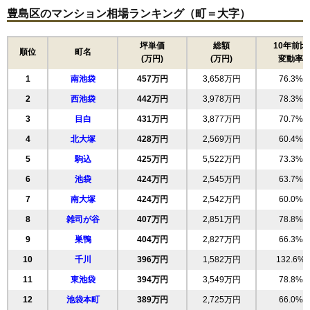
豊島区のマンション相場ランキング（町＝大字）
ロアール大塚弐番館
坪単価
総額
10年前比
住所
東京都豊島区南大塚1丁目
順位
町名
(万円)
(万円)
変動率
交通
1
南池袋
457万円
3,658万円
76.3%
2,810万円～3,010万円
2
西池袋
442万円
3,978万円
78.3%
相場
(133.8万円/㎡~143.3万円/㎡)
3
目白
431万円
3,877万円
70.7%
マンションナビで
4
北大塚
428万円
2,569万円
60.4%
無料一括査定をする
5
駒込
425万円
5,522万円
73.3%
6
池袋
424万円
2,545万円
63.7%
シティハウス南大塚レジデンス
7
南大塚
424万円
2,542万円
60.0%
住所
東京都豊島区南大塚3丁目
8
雑司が谷
407万円
2,851万円
78.8%
交通
9
巣鴨
404万円
2,827万円
66.3%
8,670万円～9,070万円
10
千川
396万円
1,582万円
132.6%
相場
(173.4万円/㎡~181.4万円/㎡)
11
東池袋
394万円
3,549万円
78.8%
マンションナビで
12
池袋本町
389万円
2,725万円
66.0%