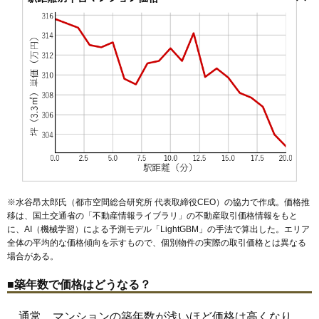
目白駅
池袋駅
大塚駅
巣鴨駅
駒込駅
北池袋駅
椎名町駅
マンションナビで
池袋
東長崎駅
池袋本町
千川駅
要町
要町駅
上池袋
東池袋駅
北大塚
駒込
雑司が谷〔東京メトロ〕駅
巣鴨
千川
雑司が谷
高田
無料一括査定をする
高松
西巣鴨駅
千早
長崎
新庚申塚駅
西池袋
西巣鴨
庚申塚駅
東池袋
巣鴨新田駅
南池袋
南大塚
大塚駅前駅
南長崎
目白
東池袋四丁目駅
都電雑司ケ谷駅
鬼子母神前駅
学習院下駅
ハーモニーレジデンス大塚山手インサイド
住所
東京都豊島区南大塚1丁目
大塚駅前駅（6分）、大塚駅（8分）、新大塚駅
交通
（11分）
7,090万円～7,490万円
相場
(141.8万円/㎡~149.8万円/㎡)
マンションナビで
無料一括査定をする
※水谷昂太郎氏（都市空間総合研究所 代表取締役CEO）の協力で作成。価格推
移は、国土交通省の「
不動産情報ライブラリ
」の不動産取引価格情報をもと
クレイシア新大塚
に、AI（機械学習）による予測モデル「LightGBM」の手法で算出した。エリア
全体の平均的な価格傾向を示すもので、個別物件の実際の取引価格とは異なる
住所
東京都豊島区南大塚3丁目
場合がある。
交通
新大塚駅（2分）、大塚駅（3分）
■築年数で価格はどうなる？
3,330万円～3,630万円
相場
(144.8万円/㎡~157.8万円/㎡)
通常、マンションの築年数が浅いほど価格は高くなり、