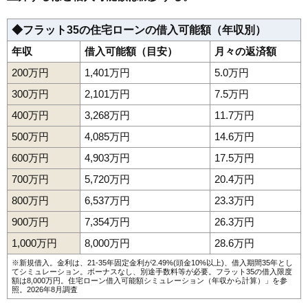
◆フラット35の住宅ローンの借入可能額（年収別）
年収
借入可能額（目安）
月々の返済額
200万円
1,401万円
5.0万円
300万円
2,101万円
7.5万円
400万円
3,268万円
11.7万円
500万円
4,085万円
14.6万円
600万円
4,903万円
17.5万円
700万円
5,720万円
20.4万円
800万円
6,537万円
23.3万円
900万円
7,354万円
26.3万円
1,000万円
8,000万円
28.6万円
※新規借入。金利は、21-35年固定金利が2.49%(頭金10%以上)、借入期間35年とし
てシミュレーション。ボーナスなし、別途手数料等が必要。フラット35の借入限度
額は8,000万円。
住宅ローン借入可能額シミュレーション（年収から計算）
」を参
照。2026年8月調査