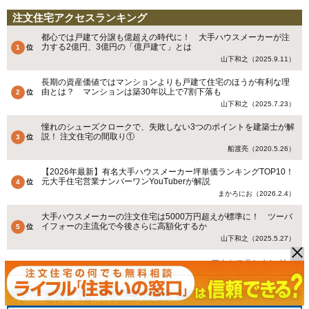
注文住宅アクセスランキング
都心では戸建て分譲も億超えの時代に！ 大手ハウスメーカーが注
力する2億円、3億円の「億戸建て」とは
山下和之（2025.9.11）
長期の資産価値ではマンションよりも戸建て住宅のほうが有利な理
由とは？ マンションは築30年以上で7割下落も
山下和之（2025.7.23）
憧れのシューズクロークで、失敗しない3つのポイントを建築士が解
説！ 注文住宅の間取り①
船渡亮（2020.5.26）
【2026年最新】有名大手ハウスメーカー坪単価ランキングTOP10！
元大手住宅営業ナンバーワンYouTuberが解説
まかろにお（2026.2.4）
大手ハウスメーカーの注文住宅は5000万円超えが標準に！ ツーバ
イフォーの主流化で今後さらに高額化するか
山下和之（2025.5.27）
»アクセスランキング一覧
不動産（土地）価格データベース