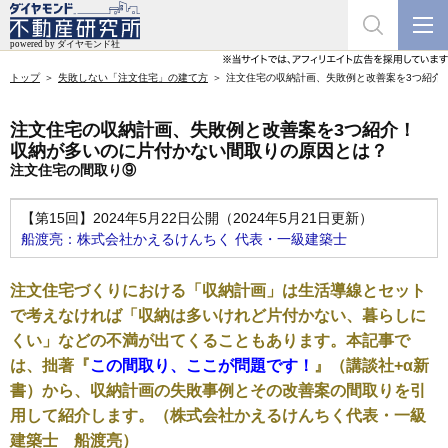
トップ
失敗しない「注文住宅」の建て方
注文住宅の収納計画、失敗例と改善案を3つ紹介
注文住宅の収納計画、失敗例と改善案を3つ紹介！
収納が多いのに片付かない間取りの原因とは？
注文住宅の間取り⑨
【第15回】2024年5月22日公開（2024年5月21日更新）
船渡亮：株式会社かえるけんちく 代表・一級建築士
注文住宅づくりにおける「収納計画」は生活導線とセット
で考えなければ「収納は多いけれど片付かない、暮らしに
くい」などの不満が出てくることもあります。本記事で
は、拙著
『
この間取り、ここが問題です！
』
（講談社+α新
書）から、収納計画の失敗事例とその改善案の間取りを引
用して紹介します。（株式会社かえるけんちく代表・一級
建築士 船渡亮）