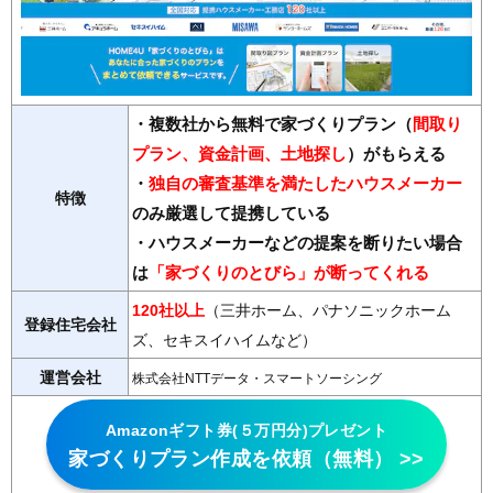
・複数社から無料で家づくりプラン（
間取り
プラン、資金計画、土地探し
）がもらえる
・
独自の審査基準を満たしたハウスメーカー
特徴
のみ厳選して提携している
・ハウスメーカーなどの提案を断りたい場合
は
「家づくりのとびら」が断ってくれる
120社以上
（三井ホーム、パナソニックホーム
登録住宅会社
ズ、セキスイハイムなど）
運営会社
株式会社NTTデータ・スマートソーシング
Amazonギフト券(５万円分)プレゼント
家づくりプラン作成を依頼（無料） >>