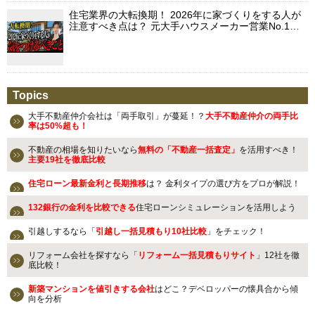
住宅業界の大転換期！ 2026年に家づくりをする人が
注意すべき点は？ 元大手ハウスメーカー営業No.1…
Topics
大手不動産仲介会社は「両手取引」が蔓延！？
大手不動産仲介の両手比
率は50%超も！
不動産の相場を知りたいなら
無料の「不動産一括査定」
を活用すべき！
主要19社を徹底比較
住宅ローン最新金利と長期推移
は？ 金利タイプの選び方をプロが解説！
132銀行の金利を比較できる
住宅ローンシミュレーションを活用しよう
引越しするなら「
引越し一括見積もり10社比較
」をチェック！
リフォーム会社を探すなら「
リフォーム一括見積もりサイト
」12社を徹
底比較！
新築マンションを値引きする会社
はどこ？デベロッパーの懐具合から傾
向を分析