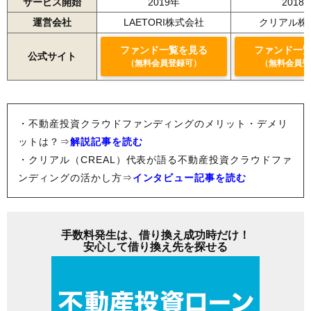
サービス開始
2019年
2018
運営会社
LAETORI株式会社
クリアル株
ファンド一覧を見る
ファンド一
公式サイト
（無料会員登録可）
（無料会員登
・不動産投資クラウドファンディングのメリット・デメリ
ットは？⇒
解説記事を読む
・クリアル（CREAL）代表が語る不動産投資クラウドファ
ンディングの活かし方⇒
インタビュー記事を読む
手数料発生は、借り換え成功時だけ！
安心して借り換え先を探せる