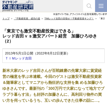
トップ
「不動産投資」成功の道
TIMレッド吉田の目指せ！不動産投資キング！
「東京
「東京でも激安不動産投資はできる」
レッド吉田ｖｓ激安アパート経営 加藤ひろゆき
（2）
2013年5月1日公開（2022年8月12日更新）
ＴＩＭレッド吉田
新米大家のレッド吉田さんが百戦錬磨の先輩大家に賃貸経
営の極意を学ぶ本連載。今回のゲストは激安不動産投資家
＆随筆家としてマニアから熱狂的な支持を集 める加藤ひろ
ゆきさんです。最新刊の「300万円で大家になって地方でブ
ラブラ暮らす法」も好評の加藤さんに、高利回り物件の買
い方を伺っているうち、互いの歩んできた仕事の話に…。