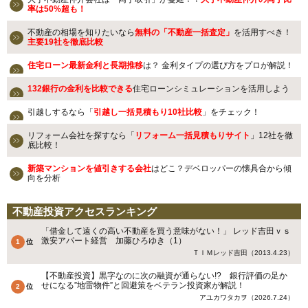
率は50%超も！
不動産の相場を知りたいなら
無料の「不動産一括査定」
を活用すべき！
主要19社を徹底比較
住宅ローン最新金利と長期推移
は？ 金利タイプの選び方をプロが解説！
132銀行の金利を比較できる
住宅ローンシミュレーションを活用しよう
引越しするなら「
引越し一括見積もり10社比較
」をチェック！
リフォーム会社を探すなら「
リフォーム一括見積もりサイト
」12社を徹
底比較！
新築マンションを値引きする会社
はどこ？デベロッパーの懐具合から傾
向を分析
不動産投資アクセスランキング
「借金して遠くの高い不動産を買う意味がない！」 レッド吉田ｖｓ
激安アパート経営 加藤ひろゆき（1）
ＴＩＭレッド吉田（2013.4.23）
【不動産投資】黒字なのに次の融資が通らない!? 銀行評価の足か
せになる”地雷物件”と回避策をベテラン投資家が解説！
アユカワタカヲ（2026.7.24）