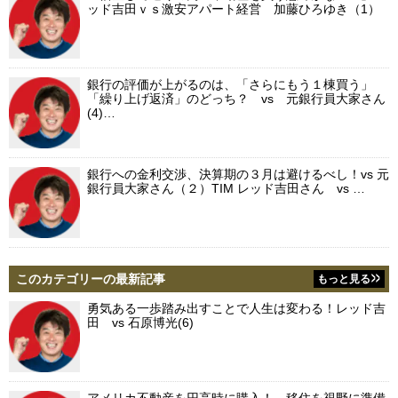
ッド吉田ｖｓ激安アパート経営 加藤ひろゆき（1）
銀行の評価が上がるのは、「さらにもう１棟買う」
「繰り上げ返済」のどっち？ vs 元銀行員大家さん
(4)…
銀行への金利交渉、決算期の３月は避けるべし！vs 元
銀行員大家さん（２）TIM レッド吉田さん vs …
このカテゴリーの最新記事
もっと見る
勇気ある一歩踏み出すことで人生は変わる！レッド吉
田 vs 石原博光(6)