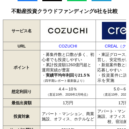
不動産投資クラウドファンディング6社を比較
サービス名
URL
COZUCHI
CREAL（ク
・募集件数と口数が多く、初
・東証グロース
心者でも投資しやすい
営し、安定性が
・累計投資額1260億円超と
・新規案件数と
ポイント
運用実績が豊富
応募しやすい
・
実績平均年利回り21.5％
・投資案件に詳
示を実施
（四半期レポート最新版より）
4.4～10％
5.0～6.
想定利回り
（直近10件、2026年2月時点）
（直近10件、202
最低出資額
1万円
1万円
アパート・マン
アパート・マンション、商業
投資対象
施設、オフィス
施設、オフィス、ホテルなど
校、宿泊施