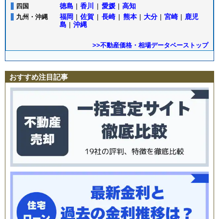
徳島
|
香川
|
愛媛
|
高知
四国
福岡
|
佐賀
|
長崎
|
熊本
|
大分
|
宮崎
|
鹿児
九州・沖縄
島
|
沖縄
>>不動産価格・相場データベーストップ
おすすめ注目記事