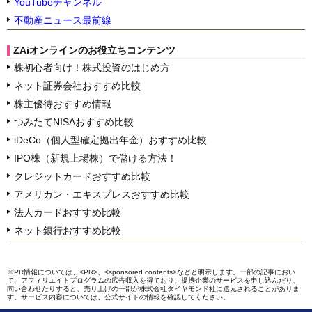
YouTubeチャンネル
不動産ニュース最前線
ZAiオンラインのお役立ちコンテンツ
株初心者向け！株式投資のはじめ方
ネット証券会社おすすめ比較
株主優待おすすめ情報
つみたてNISAおすすめ比較
iDeCo（個人型確定拠出年金）おすすめ比較
IPO株（新規上場株）で儲ける方法！
クレジットカードおすすめ比較
アメリカン・エキスプレスおすすめ比較
法人カードおすすめ比較
ネット銀行おすすめ比較
※PR情報については、<PR>、<sponsored contents>などと明示します。一部の記事におい
て、アフィリエイトプログラムの広告収入を得ており、提携企業のサービスを申し込んだり、
問い合わせたりすると、売り上げの一部が株式会社ダイヤモンド社に還元されることがありま
す。サービス内容については、公式サイトの情報を確認してください。