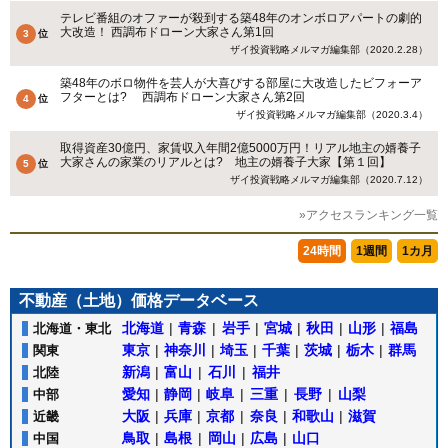
テレビ番組のオファーが殺到する築48年のオンボロアパートの劇的
大改造！ 西調布ドローン大家さん第1回
ザイ投資戦略メルマガ編集部（2020.2.28）
築48年のボロ物件を芸人が大喜びする部屋に大改造したビフォーア
フターとは? 西調布ドローン大家さん第2回
ザイ投資戦略メルマガ編集部（2020.3.4）
取得資産30億円、家賃収入年間2億5000万円！リアル地主の婿養子
大家さんの家業のリアルとは? 地主の婿養子大家【第１回】
ザイ投資戦略メルマガ編集部（2020.7.12）
»アクセスランキング一覧
24時間
1週間
1カ月
不動産（土地）価格データベース
北海道
|
青森
|
岩手
|
宮城
|
秋田
|
山形
|
福島
北海道・東北
東京
|
神奈川
|
埼玉
|
千葉
|
茨城
|
栃木
|
群馬
関東
新潟
|
富山
|
石川
|
福井
北陸
愛知
|
静岡
|
岐阜
|
三重
|
長野
|
山梨
中部
大阪
|
兵庫
|
京都
|
奈良
|
和歌山
|
滋賀
近畿
鳥取
|
島根
|
岡山
|
広島
|
山口
中国