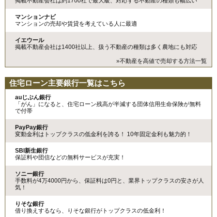
掲載不動産会社は約1700社で最大級、対応する不動産の種類も幅広い
マンションナビ
マンションの売却や賃貸を考えている人に最適
イエウール
掲載不動産会社は1400社以上、扱う不動産の種類は多く農地にも対応
»不動産を高値で売却する方法一覧
住宅ローン主要銀行一覧はこちら
auじぶん銀行
「がん」になると、住宅ローン残高が半減する団体信用生命保険が無料
で付帯
PayPay銀行
変動金利はトップクラスの低金利を誇る！ 10年固定金利も魅力的！
SBI新生銀行
保証料や団信などの無料サービスが充実！
ソニー銀行
手数料が4万4000円から、保証料は0円と、業界トップクラスの安さが人
気！
りそな銀行
借り換えするなら、りそな銀行がトップクラスの低金利！