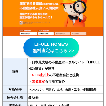
LIFULL HOME'S
無料査定はこちら >>
・日本最大級の不動産ポータルサイト「LIFULL
HOME'S」が運営
特徴
・
4900社以上
の不動産会社と提携
・
匿名査定
も可能で安心
対応物件
マンション、戸建て、土地、倉庫・工場、投資用物件
紹介会社数
最大6社
運営会社
LIFULL（東証プライム上場企業）