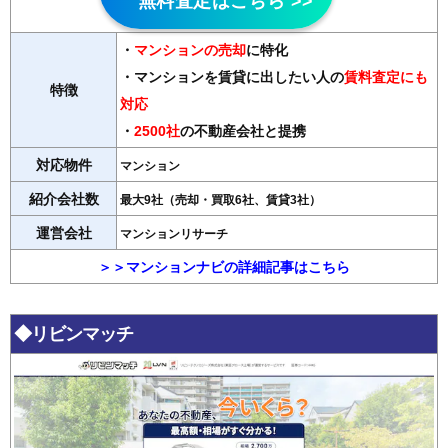
無料査定はこちら >>
・
マンションの売却
に特化
・マンションを賃貸に出したい人の
賃料査定にも
特徴
対応
・
2500社
の不動産会社と提携
対応物件
マンション
紹介会社数
最大9社（売却・買取6社、賃貸3社）
運営会社
マンションリサーチ
＞＞マンションナビの詳細記事はこちら
◆リビンマッチ