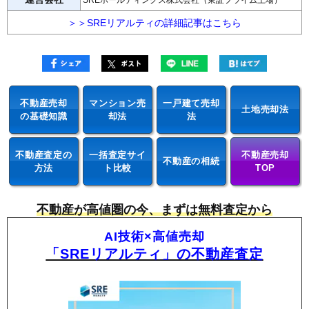
SREホールディングス株式会社（東証プライム上場）
＞＞SREリアルティの詳細記事はこちら
不動産売却
マンション売
一戸建て売却
土地売却法
の基礎知識
却法
法
不動産査定の
一括査定サイ
不動産売却
不動産の相続
方法
ト比較
TOP
不動産が高値圏の今、まずは無料査定から
AI技術×高値売却
「SREリアルティ」の不動産査定