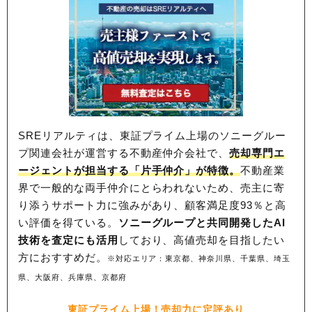
SREリアルティは、東証プライム上場のソニーグルー
プ関連会社が運営する不動産仲介会社で、
売却専門エ
ージェントが担当する「片手仲介」が特徴。
不動産業
界で一般的な両手仲介にとらわれないため、
売主に寄
り添うサポート力に強みがあり、顧客満足度93％と高
い評価を得ている。
ソニーグループと共同開発したAI
技術を査定にも活用
しており、高値売却を目指したい
方におすすめだ。
※対応エリア：東京都、神奈川県、千葉県、埼玉
県、大阪府、兵庫県、京都府
東証プライム上場！売却力に定評あり