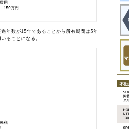
費用
－150万円
過年数が15年であることから所有期間は5年
用いることになる。
不動
SU
掲
タ
HO
N
13
民税
円
S