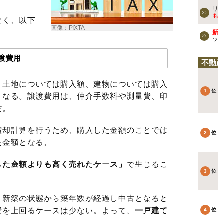
リ
も
なく、以下
画像：PIXTA
新
ッ
渡費用
不動
土地については購入額、建物については購入
となる。譲渡費用は、仲介手数料や測量費、印
だ。
却計算を行うため、購入した金額のことでは
た金額となる。
した金額よりも高く売れたケース」
で生じるこ
新築の状態から築年数が経過し中古となると
費を上回るケースは少ない。よって、
一戸建て