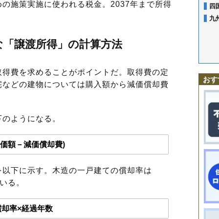
の施策実施に使われる税金。2037年まで所得
四
九
な「譲渡所得」の計算方法
得費を求めることがポイントだ。取得費の定
おす
宅などの建物については購入額から減価償却費
のようになる。
価額－減価償却費)
以下に示す。木造の一戸建ての償却率は
用いる。
償却率×経過年数