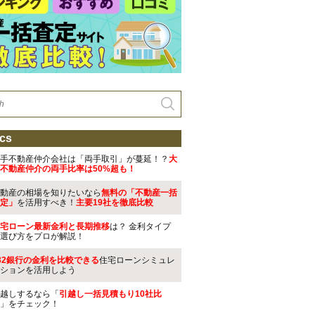
cs
手不動産仲介会社は「両手取引」が蔓延！？
大
不動産仲介の両手比率は50%超も！
動産の相場を知りたいなら
無料の「不動産一括
定」
を活用すべき！
主要19社を徹底比較
宅ローン最新金利と長期推移
は？ 金利タイプ
選び方をプロが解説！
32銀行の金利を比較できる
住宅ローンシミュレ
ションを活用しよう
越しするなら「
引越し一括見積もり10社比
」をチェック！