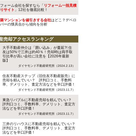
フォーム会社を探すなら「
リフォーム一括見積
りサイト
」12社を徹底比較！
築マンションを値引きする会社
はどこ？デベロ
パーの懐具合から傾向を分析
産売却アクセスランキング
大手不動産仲介は「囲い込み」が蔓延?! 住
友は50%で三井は約40％！売却時は両手取
引比率が高い会社に注意を【2026年最新
版】
ダイヤモンド不動産研究所（2024.2.13）
住友不動産ステップ（旧住友不動産販売）に
売却を頼んでいい？ 評判口コミ、手数料
率、デメリット、査定方法などを辛口評価！
ダイヤモンド不動産研究所（2023.11.7）
東急リバブルに不動産売却を頼んでいい？
評判口コミ、手数料率、デメリット、査定方
法などを辛口評価！
ダイヤモンド不動産研究所（2023.11.7）
三井のリハウスに不動産売却を頼んでいい？
評判口コミ、手数料率、デメリット、査定方
法などを辛口評価！