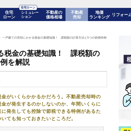
住宅ローン
住宅
不動産の
不動産
地価
シミュレー
リフォー
ローン
ション
価格相場
売却
ランキング
一戸建ての売却にかかる税金の基礎知識！ 課税額の計算方法と5つの節税特例を解説
る税金の基礎知識！ 課税額の
特例を解説
士
税金がいくらかかるかだろう。不動産売却時の
税金が発生するのかしないのか、年間いくらに
仮に発生しても控除で節税できる特例があるた
ついても知っておきたいところだ。