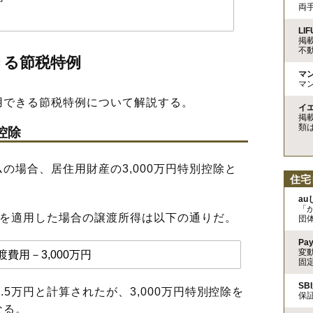
両
LIF
掲
不
きる節税特例
マ
マ
できる節税特例について解説する。
イ
掲
類
控除
場合、居住用財産の3,000万円特別控除と
住宅
a
「
除を適用した場合の譲渡所得は以下の通りだ。
団
Pa
変
費用－3,000万円
固
SB
5万円と計算されたが、3,000万円特別控除を
保
なる。