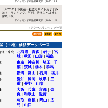
ダイヤモンド不動産研究所（2023.11.2）
【2026年】不動産一括査定サイトおすすめ
は？ ランキング、評判、特徴など16社を
徹底比較！
ダイヤモンド不動産研究所（2024.1.22）
»アクセスランキング一覧
24時間
1週間
1カ月
産（土地）価格データベース
北海道
|
青森
|
岩手
|
宮
海道・東北
城
|
秋田
|
山形
|
福島
東京
|
神奈川
|
埼玉
|
千
東
葉
|
茨城
|
栃木
|
群馬
新潟
|
富山
|
石川
|
福井
陸
愛知
|
静岡
|
岐阜
|
三
部
重
|
長野
|
山梨
大阪
|
兵庫
|
京都
|
奈
畿
良
|
和歌山
|
滋賀
鳥取
|
島根
|
岡山
|
広
国
島
|
山口