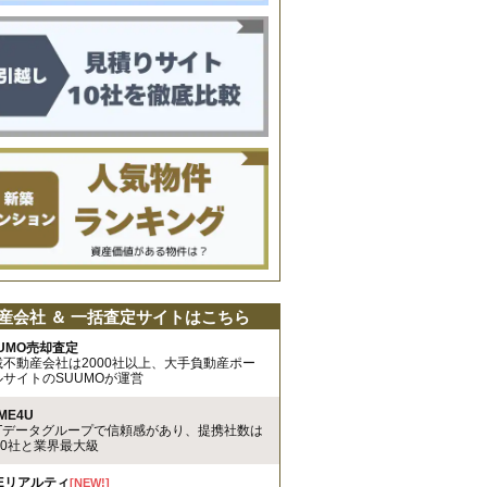
産会社 ＆ 一括査定サイトはこちら
UMO売却査定
載不動産会社は2000社以上、大手負動産ポー
ルサイトのSUUMOが運営
ME4U
TTデータグループで信頼感があり、提携社数は
00社と業界最大級
REリアルティ
[NEW!]