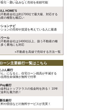
手取引・囲い込みなく売却を依頼可能
ULL HOME'S
載不動産会社は約1700社で最大級、対応する
動産の種類も幅広い
ンションナビ
ンションの売却や賃貸を考えている人に最適
エウール
載不動産会社は1400社以上、扱う不動産の種
は多く農地にも対応
»不動産を高値で売却する方法一覧
ローン主要銀行一覧はこちら
uじぶん銀行
がん」になると、住宅ローン残高が半減する
体信用生命保険が無料で付帯
yPay銀行
動金利はトップクラスの低金利を誇る！ 10年
定金利も魅力的！
I新生銀行
証料や団信などの無料サービスが充実！