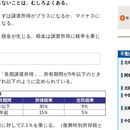
じないことは、むしろよくある。
まずは譲渡所得がプラスになるか、マイナスに
となる。
税金が生じる。税金は譲渡所得に税率を乗じ
不動
北
「長期譲渡所得」、所有期間が5年以下のとき
関
ぞれ以下のように定められている。
北
率
中
有期間
所得税率
住民税率
年以下
30％
9％
近
5年超
15％
5％
中
に対して2.1％を乗じる。（復興特別所得税と