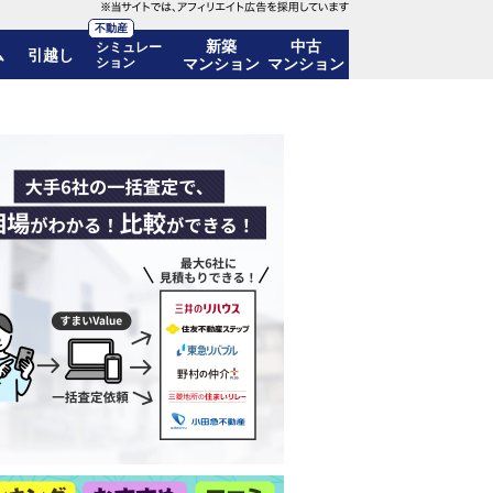
不動産
新築
中古
シミュレー
ム
引越し
ション
マンション
マンション