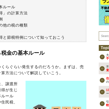
本ルール
得」の計算方法
例
の他の税の種類
得と節税特例について知っておこう
Topi
る税金の基本ルール
大
手
くらぐらい発生するのだろうか。まずは、売
不
査
計算方法について解説していこう。
住
の
は、譲渡所
所得が生じ
1
ー
本ルール
や住民税、
引
較