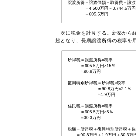
譲渡所得＝譲渡価額－取得費－譲渡
＝4,500万円－3,744.5万円
＝605.5万円
次に税金を計算する。新築から経
超となり、長期譲渡所得の税率を
所得税＝譲渡所得×税率
＝605.5万円×15％
≒90.8万円
復興特別所得税＝所得税×税率
＝90.8万円×2.1％
≒1.9万円
住民税＝譲渡所得×税率
＝605.5万円×5％
≒30.3万円
税額＝所得税＋復興特別所得税＋住
＝90.8万円＋1.9万円＋30.3万