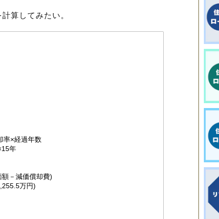
計算してみたい。
却率×経過年数
15年
価額－減価償却費)
55.5万円)