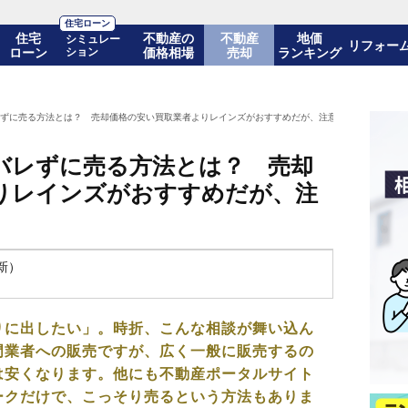
住宅ローン
住宅
不動産の
不動産
地価
シミュレー
リフォー
ローン
ション
価格相場
売却
ランキング
ずに売る方法とは？ 売却価格の安い買取業者よりレインズがおすすめだが、注意点がある！
バレずに売る方法とは？ 売却
りレインズがおすすめだが、注
更新）
りに出したい」。時折、こんな相談が舞い込ん
門業者への販売ですが、広く一般に販売するの
は安くなります。他にも不動産ポータルサイト
ークだけで、こっそり売るという方法もありま