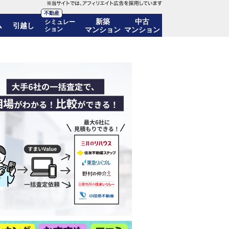
不動産
新築
中古
シミュレー
ム
引越し
ション
マンション
マンション