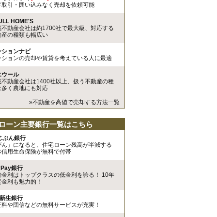
手取引・囲い込みなく売却を依頼可能
ULL HOME'S
載不動産会社は約1700社で最大級、対応する
動産の種類も幅広い
ンションナビ
ンションの売却や賃貸を考えている人に最適
エウール
載不動産会社は1400社以上、扱う不動産の種
は多く農地にも対応
»不動産を高値で売却する方法一覧
ローン主要銀行一覧はこちら
uじぶん銀行
がん」になると、住宅ローン残高が半減する
体信用生命保険が無料で付帯
yPay銀行
動金利はトップクラスの低金利を誇る！ 10年
定金利も魅力的！
I新生銀行
証料や団信などの無料サービスが充実！