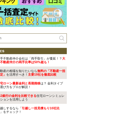
cs
手不動産仲介会社は「両手取引」が蔓延！？
大
不動産仲介の両手比率は50%超も！
動産の相場を知りたいなら
無料の「不動産一括
定」
を活用すべき！
主要19社を徹底比較
宅ローン最新金利と長期推移
は？ 金利タイプ
選び方をプロが解説！
32銀行の金利を比較できる
住宅ローンシミュレ
ションを活用しよう
越しするなら「
引越し一括見積もり10社比
」をチェック！