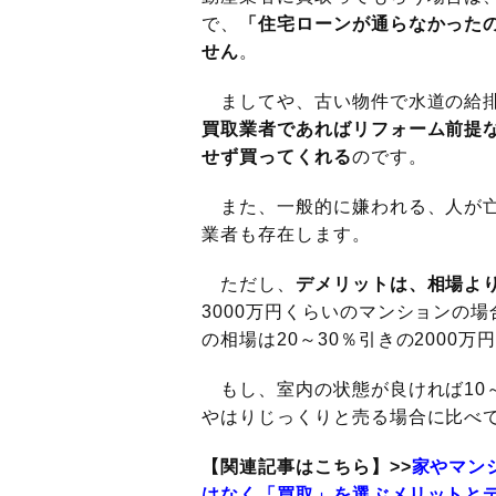
で、
「住宅ローンが通らなかった
せん
。
ましてや、古い物件で水道の給排
買取業者であればリフォーム前提
せず買ってくれる
のです。
また、一般的に嫌われる、人が亡
業者も存在します。
ただし、
デメリットは、相場よ
3000万円くらいのマンションの
の相場は20～30％引きの2000
もし、室内の状態が良ければ10
やはりじっくりと売る場合に比べ
【関連記事はこちら】>>
家やマン
はなく「買取」を選ぶメリットと