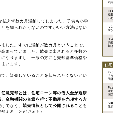
両
。
LIF
掲
不
が払えず数カ月滞納してしまった。子供も小学
マ
ことを知られたくないのですがいい方法はない
マ
イ
掲
いました。すでに滞納が数カ月ということで、
類
が高まっていました。競売に出されると多数の
うになりますし、一般の方にも売却基準価格や
しまいます。
住宅
a
で、販売していることを知られたくないとい
「
団
Pa
変
。
任意売却とは、住宅ローン等の借入金が返済
固
際、金融機関の合意を得て不動産を売却する方
SB
だけでなく、
競売情報として公開されることも
保
売却することができます。