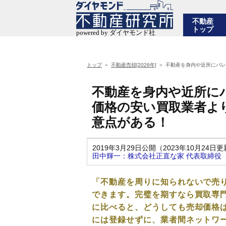
不動産
トップ
トップ
不動産売却[2026年]
不動産を身内や近所にバレ
不動産を身内や近所に
価格の安い買取業者よ
意点がある！
2019年3月29日公開（2023年10月24日
田中輝一：株式会社正直な家 代表取締役
「不動産を周りに知られないで売
できます。完璧を期すなら買取専
に比べると、どうしても売却価格
には登録せずに、業者間ネットワ