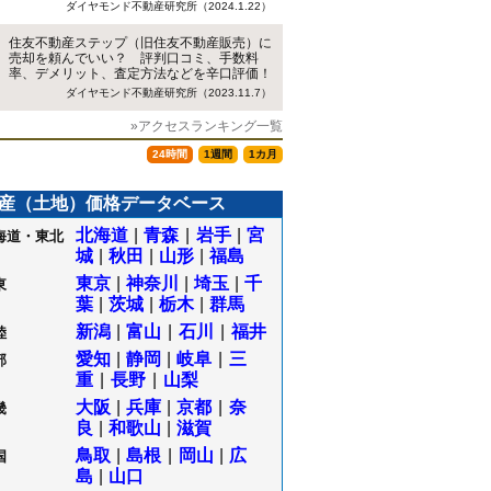
ダイヤモンド不動産研究所（2024.1.22）
住友不動産ステップ（旧住友不動産販売）に
売却を頼んでいい？ 評判口コミ、手数料
率、デメリット、査定方法などを辛口評価！
ダイヤモンド不動産研究所（2023.11.7）
»アクセスランキング一覧
24時間
1週間
1カ月
産（土地）価格データベース
北海道
|
青森
|
岩手
|
宮
海道・東北
城
|
秋田
|
山形
|
福島
東京
|
神奈川
|
埼玉
|
千
東
葉
|
茨城
|
栃木
|
群馬
新潟
|
富山
|
石川
|
福井
陸
愛知
|
静岡
|
岐阜
|
三
部
重
|
長野
|
山梨
大阪
|
兵庫
|
京都
|
奈
畿
良
|
和歌山
|
滋賀
鳥取
|
島根
|
岡山
|
広
国
島
|
山口