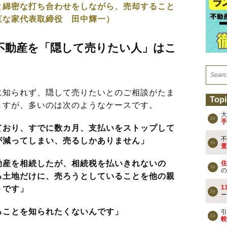
と綿密な打ち合わせをしながら、売却すること
直な家代表取締役 田中輝一）
不動産を「隠して売りたい人」はこ
知られず、隠して売りたいとのご相談がたま
Topi
ますが、多いのは次のようなケースです。
大
手
ており、すでに数カ月、支払いをストップして
不
が減ってしまい、売るしかありません」
査
動産を相続したが、相続税を払いきれないの
住
の
る土地だけに、売ろうとしていることを他の親
1
うです」
ー
ることを知られたくないんです」
引
較