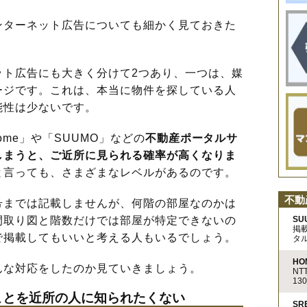
ターネット広告についても細かく見ておきた
ト広告にも大きく分けて2つあり、一つは、媒
ージです。これは、本当に物件を探している人
能性は少ないです。
ome」や「SUUMO」などの
不動産ポータルサ
しまうと、ご近所に見られる確率が高くなりま
と言っても、さまざまなレベルがあるのです。
不動
までは記載しませんが、何階の部屋なのかは
SU
間取り図と階数だけでは部屋が特定できないの
掲
で掲載してもいいと考える人もいるでしょう。
タ
HO
な対応をしたのか見ていきましょう。
N
13
ることを近所の人に知られたくない
S