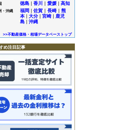
徳島
|
香川
|
愛媛
|
高知
国
福岡
|
佐賀
|
長崎
|
熊
州・沖縄
本
|
大分
|
宮崎
|
鹿児
島
|
沖縄
>>不動産価格・相場データベーストップ
すめ注目記事