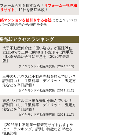
フォーム会社を探すなら「
リフォーム一括見積
りサイト
」12社を徹底比較！
築マンションを値引きする会社
はどこ？デベロ
パーの懐具合から傾向を分析
産売却アクセスランキング
大手不動産仲介は「囲い込み」が蔓延?! 住
友は50%で三井は約40％！売却時は両手取
引比率が高い会社に注意を【2026年最新
版】
ダイヤモンド不動産研究所（2024.2.13）
三井のリハウスに不動産売却を頼んでいい？
評判口コミ、手数料率、デメリット、査定方
法などを辛口評価！
ダイヤモンド不動産研究所（2023.11.2）
東急リバブルに不動産売却を頼んでいい？
評判口コミ、手数料率、デメリット、査定方
法などを辛口評価！
ダイヤモンド不動産研究所（2023.11.7）
【2026年】不動産一括査定サイトおすすめ
は？ ランキング、評判、特徴など16社を
徹底比較！