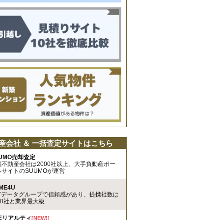
産会社 ＆ 一括査定サイトはこちら
UMO売却査定
載不動産会社は2000社以上、大手負動産ポー
ルサイトのSUUMOが運営
ME4U
TTデータグループで信頼感があり、提携社数は
00社と業界最大級
REリアルティ
[NEW!]