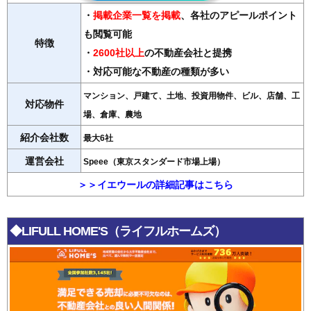
・
掲載企業一覧を掲載
、各社のアピールポイント
も閲覧可能
特徴
・
2600社以上
の不動産会社と提携
・対応可能な不動産の種類が多い
マンション、戸建て、土地、投資用物件、ビル、店舗、工
対応物件
場、倉庫、農地
紹介会社数
最大6社
運営会社
Speee（東京スタンダード市場上場）
＞＞イエウールの詳細記事はこちら
◆LIFULL HOME'S（ライフルホームズ）