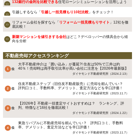
132銀行の金利を比較できる
住宅ローンシミュレーションを活用しよう
引越しするなら「
引越し一括見積もり10社比較
」をチェック！
リフォーム会社を探すなら「
リフォーム一括見積もりサイト
」12社を徹
底比較！
新築マンションを値引きする会社
はどこ？デベロッパーの懐具合から傾
向を分析
不動産売却アクセスランキング
大手不動産仲介は「囲い込み」が蔓延?! 住友は50%で三井は約
40％！売却時は両手取引比率が高い会社に注意を【2026年最新版】
ダイヤモンド不動産研究所（2024.2.13）
住友不動産ステップ（旧住友不動産販売）に売却を頼んでいい？
評判口コミ、手数料率、デメリット、査定方法などを辛口評価！
ダイヤモンド不動産研究所（2023.11.7）
【2026年】不動産一括査定サイトおすすめは？ ランキング、評
判、特徴など16社を徹底比較！
ダイヤモンド不動産研究所（2024.1.22）
東急リバブルに不動産売却を頼んでいい？ 評判口コミ、手数料
率、デメリット、査定方法などを辛口評価！
ダイヤモンド不動産研究所（2023.11.7）