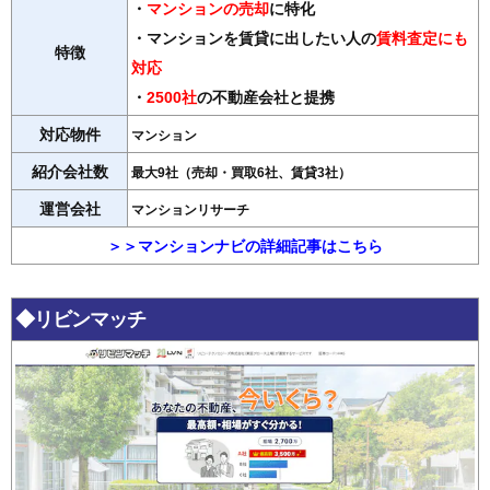
・
マンションの売却
に特化
・マンションを賃貸に出したい人の
賃料査定にも
特徴
対応
・
2500社
の不動産会社と提携
対応物件
マンション
紹介会社数
最大9社（売却・買取6社、賃貸3社）
運営会社
マンションリサーチ
＞＞マンションナビの詳細記事はこちら
◆リビンマッチ