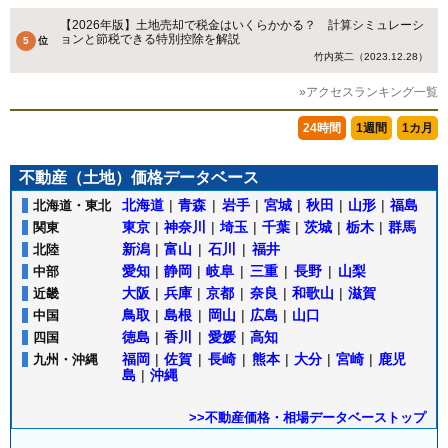
【2026年版】土地売却で税金はいくらかかる？ 計算シミュレーシ
ョンと節税できる特別控除を解説
竹内英二（2023.12.28）
»アクセスランキング一覧
24時間
1週間
1カ月
不動産（土地）価格データベース
北海道
|
青森
|
岩手
|
宮城
|
秋田
|
山形
|
福島
北海道・東北
東京
|
神奈川
|
埼玉
|
千葉
|
茨城
|
栃木
|
群馬
関東
新潟
|
富山
|
石川
|
福井
北陸
愛知
|
静岡
|
岐阜
|
三重
|
長野
|
山梨
中部
大阪
|
兵庫
|
京都
|
奈良
|
和歌山
|
滋賀
近畿
鳥取
|
島根
|
岡山
|
広島
|
山口
中国
徳島
|
香川
|
愛媛
|
高知
四国
福岡
|
佐賀
|
長崎
|
熊本
|
大分
|
宮崎
|
鹿児
九州・沖縄
島
|
沖縄
>>不動産価格・相場データベーストップ