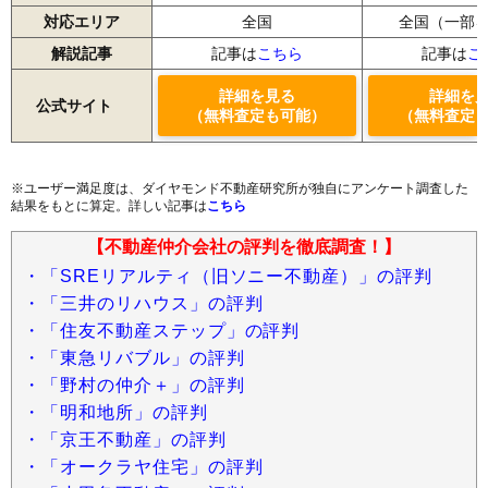
対応エリア
全国
全国（一部
解説記事
記事は
こちら
記事は
こ
詳細を見る
詳細を
公式サイト
（無料査定も可能）
（無料査定
※ユーザー満足度は、ダイヤモンド不動産研究所が独自にアンケート調査した
結果をもとに算定。詳しい記事は
こちら
【不動産仲介会社の評判を徹底調査！】
・「SREリアルティ（旧ソニー不動産）」の評判
・「三井のリハウス」の評判
・「住友不動産ステップ」の評判
・「東急リバブル」の評判
・「野村の仲介＋」の評判
・「明和地所」の評判
・「京王不動産」の評判
・「オークラヤ住宅」の評判