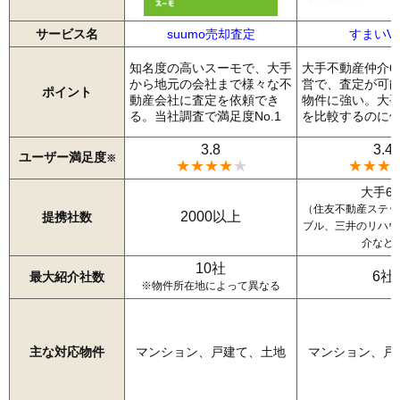
サービス名
suumo売却査定
すまいVa
知名度の高いスーモで、大手
大手不動産仲介6
から地元の会社まで様々な不
営で、査定が可
ポイント
動産会社に査定を依頼でき
物件に強い。大
る。当社調査で満足度No.1
を比較するのに
3.8
3.4
ユーザー満足度
※
★★★★
★
★★★
大手6
（住友不動産ステッ
2000以上
提携社数
ブル、三井のリハウ
介など
10社
6社
最大紹介社数
※物件所在地によって異なる
主な対応物件
マンション、戸建て、土地
マンション、戸