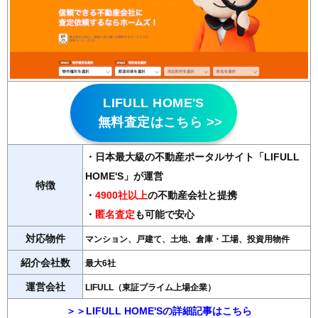
LIFULL HOME'S
無料査定はこちら >>
・日本最大級の不動産ポータルサイト「LIFULL
HOME'S」が運営
特徴
・
4900社以上
の不動産会社と提携
・
匿名査定
も可能で安心
対応物件
マンション、戸建て、土地、倉庫・工場、投資用物件
紹介会社数
最大6社
運営会社
LIFULL（東証プライム上場企業）
＞＞LIFULL HOME'Sの詳細記事はこちら