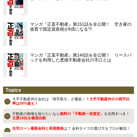
マンガ『正直不動産』第151話を全公開！ 空き家の
放置で固定資産税が6倍になる?!
マンガ『正直不動産』第140話を全公開！ リースバ
ックを利用した悪徳不動産会社の手口とは
Topics
大手不動産仲介会社は「両手取引」が蔓延！？
大手不動産仲介の両手比
率は50%超も！
不動産の相場を知りたいなら
無料の「不動産一括査定」
を活用すべき！
主要19社を徹底比較
住宅ローン最新金利と長期推移
は？ 金利タイプの選び方をプロが解説！