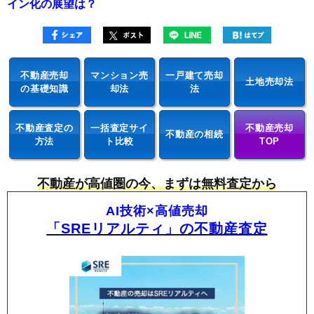
イン化の展望は？
不動産売却
マンション売
一戸建て売却
土地売却法
の基礎知識
却法
法
不動産査定の
一括査定サイ
不動産売却
不動産の相続
方法
ト比較
TOP
不動産が高値圏の今、まずは無料査定から
AI技術×高値売却
「SREリアルティ」の不動産査定