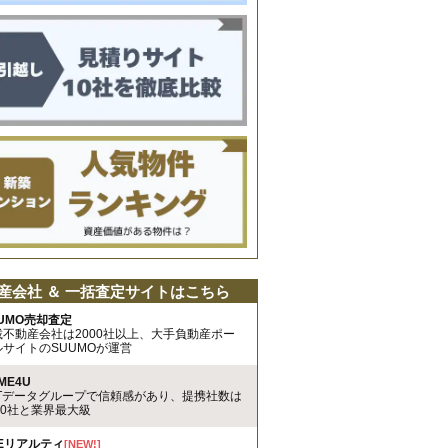
産会社 ＆ 一括査定サイトはこちら
UMO売却査定
載不動産会社は2000社以上、大手負動産ポー
ルサイトのSUUMOが運営
ME4U
TTデータグループで信頼感があり、提携社数は
00社と業界最大級
REリアルティ
[NEW!]