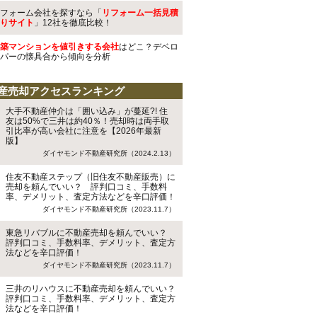
フォーム会社を探すなら「
リフォーム一括見積
りサイト
」12社を徹底比較！
築マンションを値引きする会社
はどこ？デベロ
パーの懐具合から傾向を分析
産売却アクセスランキング
大手不動産仲介は「囲い込み」が蔓延?! 住
友は50%で三井は約40％！売却時は両手取
引比率が高い会社に注意を【2026年最新
版】
ダイヤモンド不動産研究所（2024.2.13）
住友不動産ステップ（旧住友不動産販売）に
売却を頼んでいい？ 評判口コミ、手数料
率、デメリット、査定方法などを辛口評価！
ダイヤモンド不動産研究所（2023.11.7）
東急リバブルに不動産売却を頼んでいい？
評判口コミ、手数料率、デメリット、査定方
法などを辛口評価！
ダイヤモンド不動産研究所（2023.11.7）
三井のリハウスに不動産売却を頼んでいい？
評判口コミ、手数料率、デメリット、査定方
法などを辛口評価！