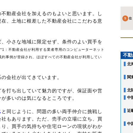
不動産会社を加えるのもよいと思います。し
現在、土地に根差した不動産会社にこだわる意
ば、小さな地域に限定せず、条件のよい買手を
（*1：不動産会社が利用する業者専用のコンピューターネット
不動
成約事例が登録され、ほぼすべての不動産会社が利用してい
北
の会社が出てきています。
関
北
を打ち出していて魅力的ですが、保証面や営
中
分が多いのは気になるところです。
近
ス
と同じように、問題の多い両手仲介に挑戦し
会社もあります。ただ、売手の立場に立ち、買
中
まり、買手の気持ちや住宅ローンの現状がわか