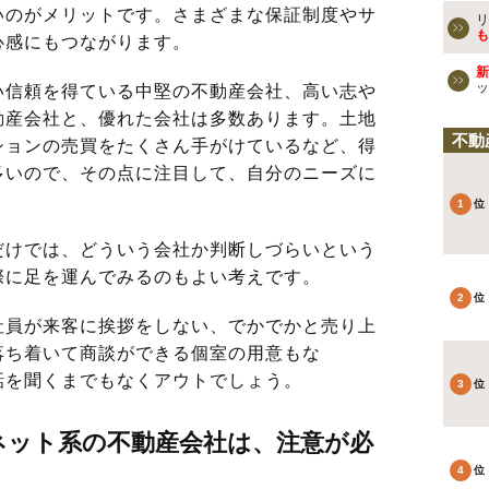
いのがメリットです。さまざまな保証制度やサ
リ
も
心感にもつながります。
新
ッ
信頼を得ている中堅の不動産会社、高い志や
動産会社と、優れた会社は多数あります。土地
不動
ションの売買をたくさん手がけているなど、得
多いので、その点に注目して、自分のニーズに
。
けでは、どういう会社か判断しづらいという
際に足を運んでみるのもよい考えです。
員が来客に挨拶をしない、でかでかと売り上
落ち着いて商談ができる個室の用意もな
話を聞くまでもなくアウトでしょう。
ネット系の不動産会社は、注意が必