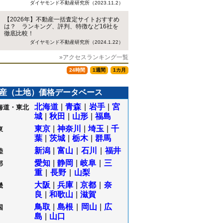
ダイヤモンド不動産研究所（2023.11.2）
【2026年】不動産一括査定サイトおすすめ
は？ ランキング、評判、特徴など16社を
徹底比較！
ダイヤモンド不動産研究所（2024.1.22）
»アクセスランキング一覧
24時間
1週間
1カ月
産（土地）価格データベース
北海道
|
青森
|
岩手
|
宮
海道・東北
城
|
秋田
|
山形
|
福島
東京
|
神奈川
|
埼玉
|
千
東
葉
|
茨城
|
栃木
|
群馬
新潟
|
富山
|
石川
|
福井
陸
愛知
|
静岡
|
岐阜
|
三
部
重
|
長野
|
山梨
大阪
|
兵庫
|
京都
|
奈
畿
良
|
和歌山
|
滋賀
鳥取
|
島根
|
岡山
|
広
国
島
|
山口