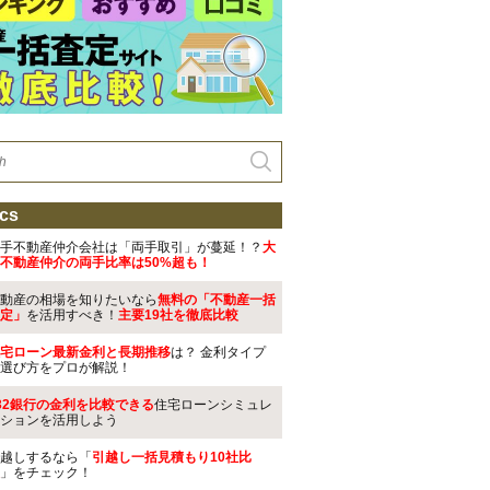
cs
手不動産仲介会社は「両手取引」が蔓延！？
大
不動産仲介の両手比率は50%超も！
動産の相場を知りたいなら
無料の「不動産一括
定」
を活用すべき！
主要19社を徹底比較
宅ローン最新金利と長期推移
は？ 金利タイプ
選び方をプロが解説！
32銀行の金利を比較できる
住宅ローンシミュレ
ションを活用しよう
越しするなら「
引越し一括見積もり10社比
」をチェック！