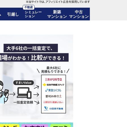
不動産
新築
中古
シミュレー
ム
引越し
ション
マンション
マンション
 シリーズ「不動産売却の秘訣」