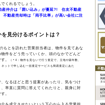
んでくれるでしょう。
動産仲介は「囲い込み」が蔓延?! 住友不動産
%！ 不動産売却時は「両手比率」が高い会社に注
かを見分けるポイントは？
のもとを訪れた営業担当者は、物件を見てあな
の物件をどう売っていくか、頭のなかでどんど
です。
（＊4：物件を見ないで行う査定で、立地や築年数、
。ネットで申し込む一括査定サービスも簡易査定にあた
不動
SU
掲
タ
、なるほどと思う提案があったり、気をつけ
り、率直に質問に答えてくれたりと、親身に対
HO
N
です。
13
介を成立させたいという下心から入る営業担
S