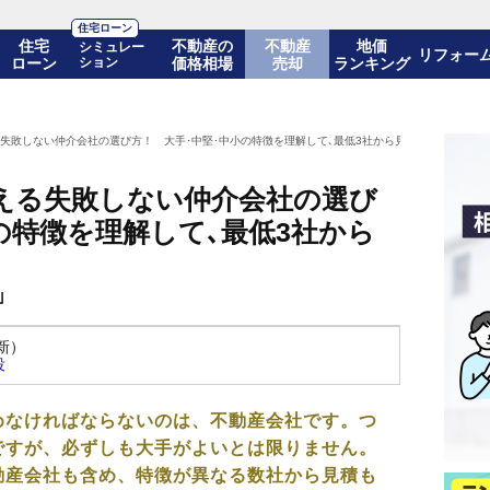
住宅ローン
住宅
不動産の
不動産
地価
シミュレー
リフォー
ローン
ション
価格相場
売却
ランキング
失敗しない仲介会社の選び方！ 大手･中堅･中小の特徴を理解して､最低3社から見積もりをとろう
える失敗しない仲介会社の選び
の特徴を理解して､最低3社から
」
更新）
役
めなければならないのは、不動産会社です。つ
ですが、必ずしも大手がよいとは限りません。
動産会社も含め、特徴が異なる数社から見積も