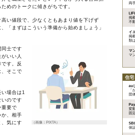
両
るためのトークに傾きがちです。
LIF
掲
高い値段で、少なくともあまり値を下げず
不
に、「まずはこういう準備から始めましょう」
イ
掲
類
間同士です
マ
マ
性がいい人
準です。反
は、そこで
住宅
a
「
い場合は1
団
ないのです
Pa
か重要で
変
固
いか、相手
と、気にす
（画像：PIXTA）
SB
保