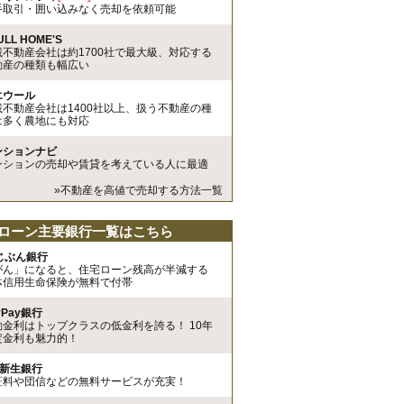
手取引・囲い込みなく売却を依頼可能
ULL HOME'S
載不動産会社は約1700社で最大級、対応する
動産の種類も幅広い
エウール
載不動産会社は1400社以上、扱う不動産の種
は多く農地にも対応
ンションナビ
ンションの売却や賃貸を考えている人に最適
»不動産を高値で売却する方法一覧
ローン主要銀行一覧はこちら
uじぶん銀行
がん」になると、住宅ローン残高が半減する
体信用生命保険が無料で付帯
yPay銀行
動金利はトップクラスの低金利を誇る！ 10年
定金利も魅力的！
I新生銀行
証料や団信などの無料サービスが充実！