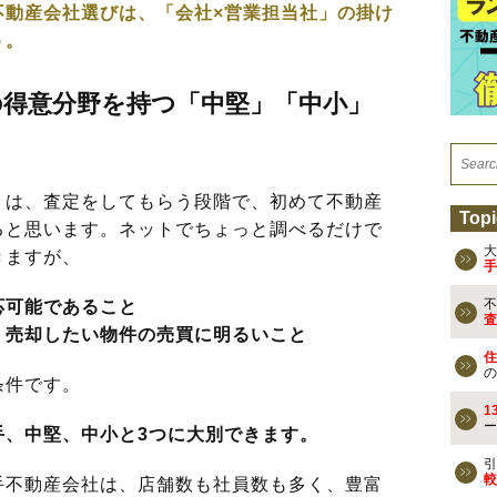
不動産会社選びは、「会社×営業担当社」の掛け
う。
の得意分野を持つ「中堅」「中小」
は、査定をしてもらう段階で、初めて不動産
Topi
ると思います。ネットでちょっと調べるだけで
大
きますが、
手
不
応可能であること
査
、売却したい物件の売買に明るいこと
住
の
条件です。
1
ー
手、中堅、中小と3つに大別できます。
引
較
不動産会社は、店舗数も社員数も多く、豊富