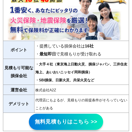
・提携している損保会社は
16社
ポイント
・
最短即日
で見積もりが受け取れる
・大手４社（東京海上日動火災、損保ジャパン、三井住友
見積もり可能な
海上、あいおいニッセイ同和損保）
損保会社
・SBI損保、日新火災、共栄火災など
運営会社
株式会社A2Z
代理店にもよるが、見積もりの前提条件がそろっていない
デメリット
ことがある
無料見積もりはこちら >>