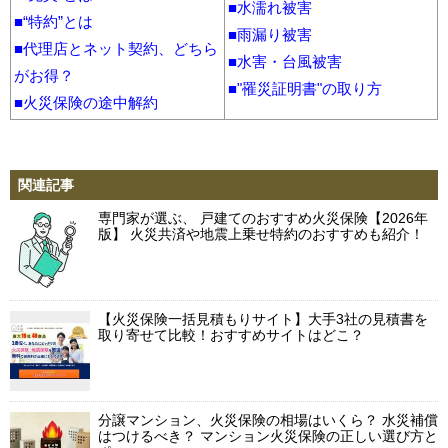
■水濡れ被害
・住自在 すまいの保険（日新火災海上保険）
■“特約”とは
■雨漏り被害
■代理店とネット契約、どちら
・THE すまいの保険（損保ジャパン）
■水害・台風被害
がお得？
■"罹災証明書"の取り方
・ホームアシスト（楽天損保）
■火災保険の途中解約
・ソニー損保の新ネット火災保険（ソニー損保）
・ホームプロテクト総合保険（AIG損保）
関連記事
・住まいる共済（全労災）
専門家が選ぶ、 戸建てのおすすめ火災保険【2026年
版】 火災共済や地震上乗せ特約のおすすめも紹介！
【火災保険一括見積もりサイト】大手3社の見積書を
取り寄せて比較！おすすめサイトはどこ？
分譲マンション、火災保険の相場はいくら？ 水災補償
はつけるべき？ マンション火災保険の正しい選び方と