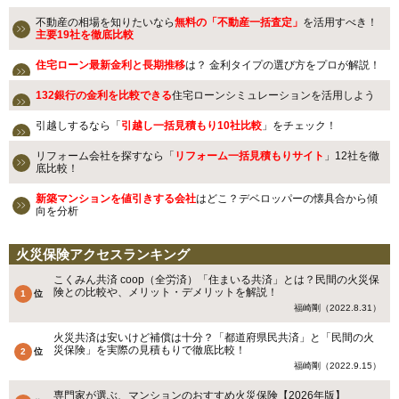
不動産の相場を知りたいなら
無料の「不動産一括査定」
を活用すべき！
主要19社を徹底比較
住宅ローン最新金利と長期推移
は？ 金利タイプの選び方をプロが解説！
132銀行の金利を比較できる
住宅ローンシミュレーションを活用しよう
引越しするなら「
引越し一括見積もり10社比較
」をチェック！
リフォーム会社を探すなら「
リフォーム一括見積もりサイト
」12社を徹
底比較！
新築マンションを値引きする会社
はどこ？デベロッパーの懐具合から傾
向を分析
火災保険アクセスランキング
こくみん共済 coop（全労済）「住まいる共済」とは？民間の火災保
険との比較や、メリット・デメリットを解説！
福崎剛（2022.8.31）
火災共済は安いけど補償は十分？「都道府県民共済」と「民間の火
災保険」を実際の見積もりで徹底比較！
福崎剛（2022.9.15）
専門家が選ぶ、マンションのおすすめ火災保険【2026年版】