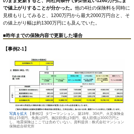
のまま更新すると、同社同条件で約2倍近い1260万円にま
で値上がりすることが分かった。
他の4社の保険料を同時に
見積もりしてみると、1200万円から最大2000万円台と、そ
の値上がり幅は約1300万円にも及んでいた。
■昨年までの保険内容で更新した場合
【事例2-1】
写真を拡大
【事例2】 タワーマンション。築18年、304戸。火災保険金
額は15億円。免責は0円。施設賠償は3億円、個人賠償は3000万円と
し、地震保険はここでは含めていない。資料提供：株式会社マンション
保険総合研究所