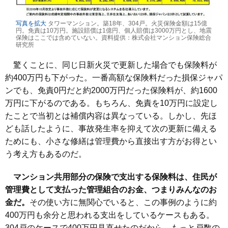
写真を拡大
タワーマンション。築18年、304戸。火災保険金額は15億
円。免責は10万円。施設賠償は1億円、個人賠償は3000万円とし、地震
保険はここでは含めていない。資料提供：株式会社マンション保険総合
研究所
驚くことに、同じ日新火災で更新した場合でも保険料が
約400万円も下がった。一番高額な保険料だった損保ジャパ
ンでも、免責0円だと約2000万円だった保険料が、約1600
万円に下がるのである。もちろん、免責を10万円に設定し
たことで当初とは補償内容は異なっている。しかし、先ほ
ども話したように、事故発生率を抑えて次の更新に備える
ためにも、小さな修繕は管理費から直接出す方がお得とい
う考え方もあるのだ。
マンション共用部分の保険で支出する保険料は、住民が
管理費として支払った管理組合のお金、つまりみんなのお
金だ。
その使い方に無関心でいると、この事例のように約
400万円も余分と思われる支出をしているケースもある。
304戸のケースで400万円見直せたのだから、もっと戸数の