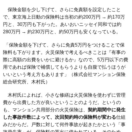
保険金額を少し下げて、さらに免責額を設定したこと
で、東京海上日動の保険料は当初の約200万円 → 約170万
円と、30万円も下がった。あいおいニッセイ同和では約
280万円 → 約230万円と、約50万円も安くなっている。
「保険金額を下げて、さらに免責5万円をつけることで保
険料も下がります。火災保険で考えるべきことは『有事の
際に高額の出費をいかに避けるか』なので、5万円以下の費
用であれば保険で補償してもらうよりも自腹で払うほうが
いいという考え方もあります」（株式会社マンション保険
総合研究所、木村氏）
木村氏によれば、小さな修繕は火災保険を使わずに管理
費から出費した方が良いということのようだ。というの
も、マンション共用部分の火災保険は、
契約期間中に発生
した事故件数によって、次回契約時の保険料が変わる
仕組
みだからだ。戸数に対して何件事故が起きたかという「事
故発生率」が、保険料の算出に使われている。そのため、