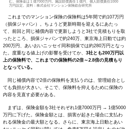
む。保険金は１億7000万円。施設賠償責任１億円、個人賠償責任1000
万円設定。資料：株式会社マンション保険総合研究所
これまでのマンション保険の保険料は5年間で約107万円
（損保ジャパン）。ちょうど更新時期を迎えるにあたっ
て、前回と同じ補償内容で更新しようと3社で見積もりを取
ったところ、損保ジャパンで約240万、東京海上日動では約
200万円、あいおいニッセイ同和損保では約280万円となっ
た。度重なる値上げの影響を受けてか、
3社とも200万円以
上の保険料で、これまでの保険料の2倍～2.8倍の見積もり
となっている。
同じ補償内容で2倍の保険料を支払うのは、管理組合とし
ても負担が大きい。そこで、保険料を抑えるために保険の
内容を見直す必要がある。
まずは、保険金額を3社それぞれ1億7000万円 → 1億5000
万円に下げた。保険金額とは、損害が起きた場合に支払わ
れる保険金の最大額となる。さらに、東京海上日動とあい