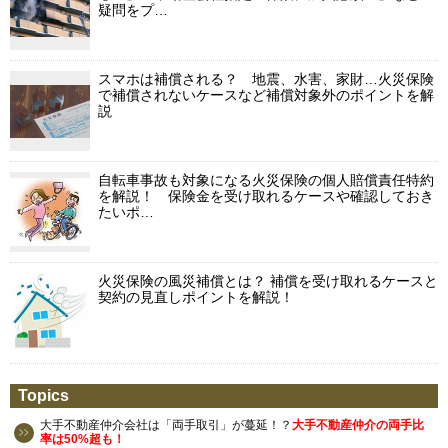
疑問をプ…
スマホは補償される？ 地震、水害、家財…火災保険
で補償されないケースなど補償対象外のポイントを解
説
自転車事故も対象になる火災保険の個人賠償責任特約
を解説！ 保険金を受け取れるケースや確認しておき
たいポ…
火災保険の風災補償とは？ 補償を受け取れるケースと
契約の見直しポイントを解説！
Topics
大手不動産仲介会社は「両手取引」が蔓延！？
大手不動産仲介の両手比
率は50%超も！