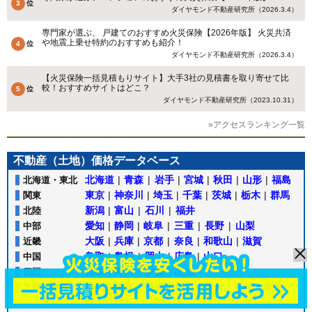
ダイヤモンド不動産研究所（2026.3.4）
専門家が選ぶ、 戸建てのおすすめ火災保険【2026年版】 火災共済
や地震上乗せ特約のおすすめも紹介！
ダイヤモンド不動産研究所（2026.3.4）
【火災保険一括見積もりサイト】大手3社の見積書を取り寄せて比
較！おすすめサイトはどこ？
ダイヤモンド不動産研究所（2023.10.31）
»アクセスランキング一覧
不動産（土地）価格データベース
北海道
|
青森
|
岩手
|
宮城
|
秋田
|
山形
|
福島
北海道・東北
東京
|
神奈川
|
埼玉
|
千葉
|
茨城
|
栃木
|
群馬
関東
新潟
|
富山
|
石川
|
福井
北陸
愛知
|
静岡
|
岐阜
|
三重
|
長野
|
山梨
中部
大阪
|
兵庫
|
京都
|
奈良
|
和歌山
|
滋賀
近畿
鳥取
|
島根
|
岡山
|
広島
|
山口
中国
徳島
|
香川
|
愛媛
|
高知
四国
福岡
|
佐賀
|
長崎
|
熊本
|
大分
|
宮崎
|
鹿児
九州・沖縄
島
|
沖縄