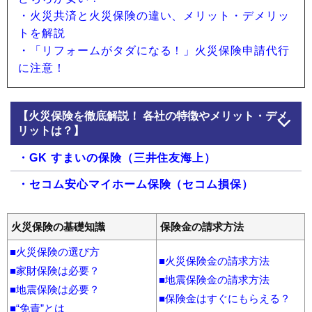
・火災共済と火災保険の違い、メリット・デメリッ
トを解説
・「リフォームがタダになる！」火災保険申請代行
に注意！
【火災保険を徹底解説！ 各社の特徴やメリット・デメ
リットは？】
・GK すまいの保険（三井住友海上）
・セコム安心マイホーム保険（セコム損保）
・タフ・すまいの保険（あいおいニッセイ同和損
火災保険の基礎知識
保険金の請求方法
保）
■火災保険の選び方
・トータルアシスト住まいの保険（東京海上日動火
■火災保険金の請求方法
■家財保険は必要？
災）
■地震保険金の請求方法
■地震保険は必要？
・SBI損保の火災保険（SBI損保）
■保険金はすぐにもらえる？
■“免責”とは