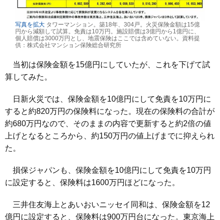
写真を拡大
タワーマンション。築18年、304戸。火災保険金額は15億
円から減額して試算。免責は10万円。施設賠償は3億円から1億円に、
個人賠償は3000万円とし、地震保険はここでは含めていない。資料提
供：株式会社マンション保険総合研究所
当初は保険金額を15億円にしていたが、これを下げて試
算してみた。
日新火災では、保険金額を10億円にして免責を10万円に
すると約820万円の保険料になった。現在の保険料の合計が
約680万円なので、そのままの内容で更新すると約2倍の値
上げとなるところから、約150万円の値上げまでに抑えられ
た。
損保ジャパンも、保険金額を10億円にして免責を10万円
に設定すると、保険料は1600万円ほどになった。
三井住友海上とあいおいニッセイ同和は、保険金額を12
億円に設定すると、保険料は900万円台になった。東京海上