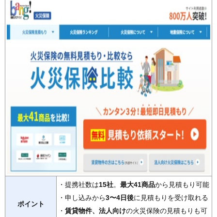
・提携社数は
15社
。
最大41商品
から見積もり可能
・申し込みから
3〜4日後
に見積もりを受け取れる
ポイント
・
賃貸物件、法人向け
の火災保険の見積もりも可