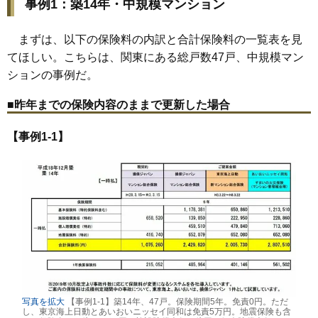
事例1：築14年・中規模マンション
まずは、以下の保険料の内訳と合計保険料の一覧表を見
てほしい。こちらは、関東にある総戸数47戸、中規模マン
ションの事例だ。
■昨年までの保険内容のままで更新した場合
【事例1-1】
写真を拡大
【事例1-1】築14年、47戸。保険期間5年。免責0円。ただ
し、東京海上日動とあいおいニッセイ同和は免責5万円。地震保険も含