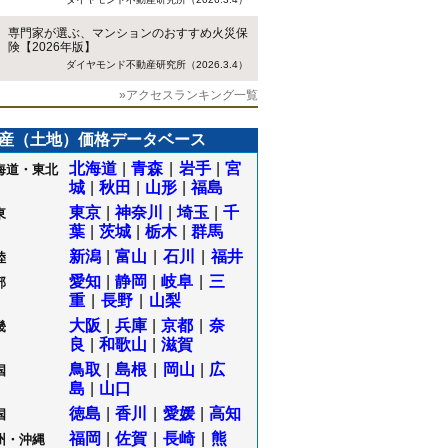
専門家が選ぶ、マンションのおすすめ火災保
険【2026年版】
ダイヤモンド不動産研究所（2026.3.4）
»アクセスランキング一覧
産（土地）価格データベース
北海道
|
青森
|
岩手
|
宮
海道・東北
城
|
秋田
|
山形
|
福島
東京
|
神奈川
|
埼玉
|
千
東
葉
|
茨城
|
栃木
|
群馬
新潟
|
富山
|
石川
|
福井
陸
愛知
|
静岡
|
岐阜
|
三
部
重
|
長野
|
山梨
大阪
|
兵庫
|
京都
|
奈
畿
良
|
和歌山
|
滋賀
鳥取
|
島根
|
岡山
|
広
国
島
|
山口
徳島
|
香川
|
愛媛
|
高知
国
福岡
|
佐賀
|
長崎
|
熊
州・沖縄