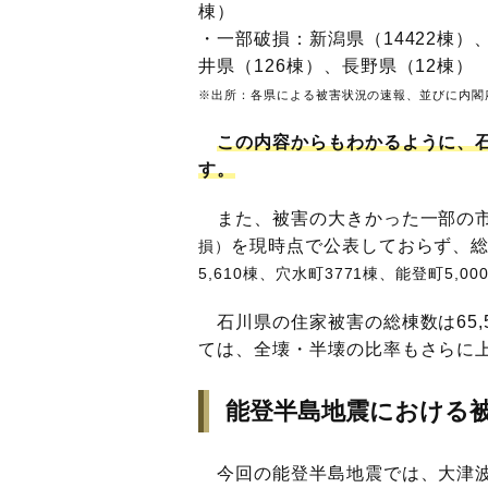
棟）
・一部破損：新潟県（14422棟）、
井県（126棟）、長野県（12棟）
※出所：各県による被害状況の速報、並びに内閣
この内容からもわかるように、
す。
また、被害の大きかった一部の市
を現時点で公表しておらず、
損）
5,610棟、穴水町3771棟、能登町5,0
石川県の住家被害の総棟数は65,
ては、全壊・半壊の比率もさらに
能登半島地震における
今回の能登半島地震では、大津波