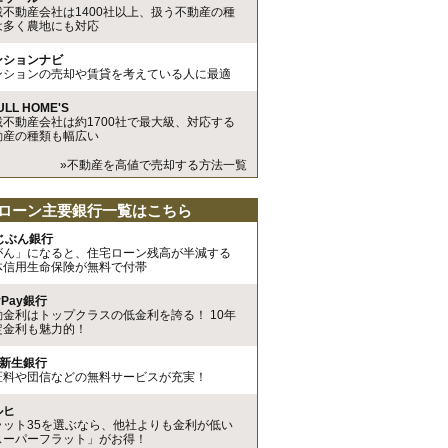
載不動産会社は1400社以上、扱う不動産の種
は多く農地にも対応
ンションナビ
ンションの売却や賃貸を考えている人に最適
ULL HOME'S
載不動産会社は約1700社で最大級、対応する
動産の種類も幅広い
»不動産を高値で売却する方法一覧
ローン主要銀行一覧はこちら
uじぶん銀行
がん」になると、住宅ローン残高が半減する
体信用生命保険が無料で付帯
yPay銀行
動金利はトップクラスの低金利を誇る！ 10年
定金利も魅力的！
I新生銀行
証料や団信などの無料サービスが充実！
ルヒ
ラット35を選ぶなら、他社よりも金利が低い
スーパーフラット」がお得！