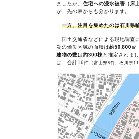
ましたが、
住宅への浸水被害（床
が、先の表からも分かります。
一方、注目を集めたのは石川県
国土交通省などによる現地調査に
災の焼失区域の面積は
約50,80
建物の数は約300棟
と推定されま
は、合計16件
（富山県5件、石川県1