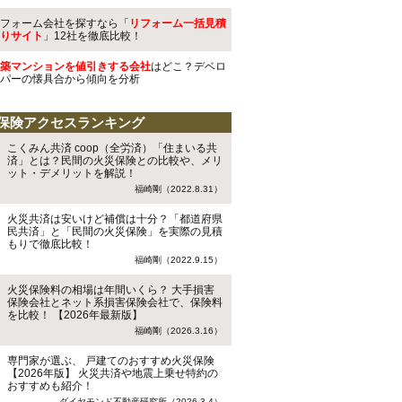
フォーム会社を探すなら「
リフォーム一括見積
りサイト
」12社を徹底比較！
築マンションを値引きする会社
はどこ？デベロ
パーの懐具合から傾向を分析
保険アクセスランキング
こくみん共済 coop（全労済）「住まいる共
済」とは？民間の火災保険との比較や、メリ
ット・デメリットを解説！
福崎剛（2022.8.31）
火災共済は安いけど補償は十分？「都道府県
民共済」と「民間の火災保険」を実際の見積
もりで徹底比較！
福崎剛（2022.9.15）
火災保険料の相場は年間いくら？ 大手損害
保険会社とネット系損害保険会社で、保険料
を比較！ 【2026年最新版】
福崎剛（2026.3.16）
専門家が選ぶ、 戸建てのおすすめ火災保険
【2026年版】 火災共済や地震上乗せ特約の
おすすめも紹介！
ダイヤモンド不動産研究所（2026.3.4）