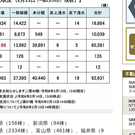
況 （2月13日
現在）】
（一部2月14日）
不動
SU
掲
タ
HO
N
13
S
県（156棟）、新潟県（94棟）
両
県（2334棟）、富山県（461棟）、福井県（9
イ