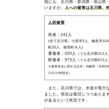
他にも、石川県・新潟県・富山県・
いますが、
人への被害は石川県、
人的被害
死者：241人
(全て石川県。七尾市5人、輪島市10
町20人、能登町８人)
重傷者：320人
（うち石川県312人
軽傷者：975人
（うち石川県872人
※被害状況に関する出所：内閣府
「令和6
13日14時現在）
また、石川県では、水道や電力な
ました。現在は復旧しつつありま
があるという状況です。