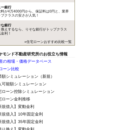
ニー銀行
数料が4万4000円から、保証料は0円と、業界
ップクラスの安さが人気！
そな銀行
り換えするなら、りそな銀行がトップクラス
低金利！
»住宅ローンおすすめ比較一覧
ヤモンド不動産研究所のお役立ち情報
産の相場・価格データベース
ローン比較
済額シミュレーション（新規）
入可能額シミュレーション
宅ローン控除シミュレーション
宅ローン金利推移
新規借入】変動金利
新規借入】10年固定金利
新規借入】35年固定金利
借り換え】変動金利