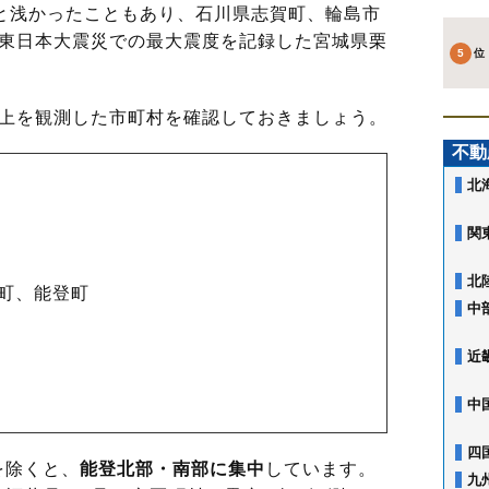
と浅かったこともあり、石川県志賀町、輪島市
、東日本大震災での最大震度を記録した宮城県栗
上を観測した市町村を確認しておきましょう。
不動
北
関
北
町、能登町
中
近
中
四
を除くと、
能登北部・南部に集中
しています。
九