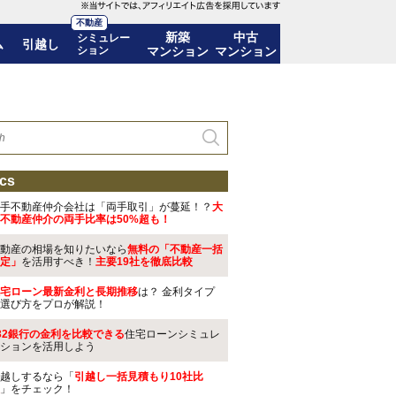
不動産
新築
中古
シミュレー
ム
引越し
ション
マンション
マンション
cs
手不動産仲介会社は「両手取引」が蔓延！？
大
不動産仲介の両手比率は50%超も！
動産の相場を知りたいなら
無料の「不動産一括
定」
を活用すべき！
主要19社を徹底比較
宅ローン最新金利と長期推移
は？ 金利タイプ
選び方をプロが解説！
32銀行の金利を比較できる
住宅ローンシミュレ
ションを活用しよう
越しするなら「
引越し一括見積もり10社比
」をチェック！