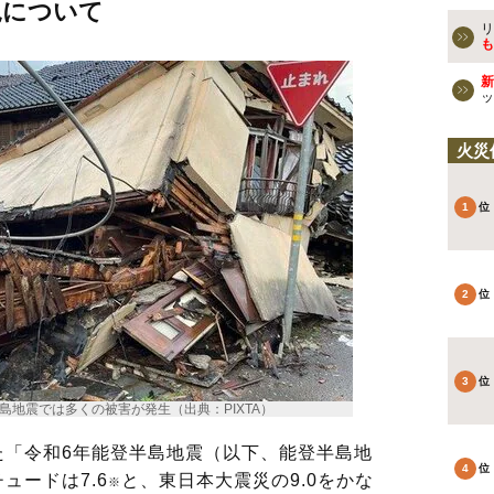
況について
リ
も
新
ッ
火災
半島地震では多くの被害が発生（出典：PIXTA）
「令和6年能登半島地震（以下、能登半島地
ュードは7.6
と、東日本大震災の9.0をかな
※