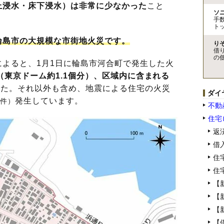
上浸水・床下浸水）は非常に少なかった
こと
ソ
手
ト
輪島市の大規模な市街地火災です。
り
借
の
よると、1月1日に輪島市河合町で発生した火
0㎡（東京ドーム約1.1個分）、区域内に含まれる
した。それ以外も含め、地震による住宅の火災
ダイ
発生しています。
1件）
不動
住宅
返
借
住
住
【
【
【
【