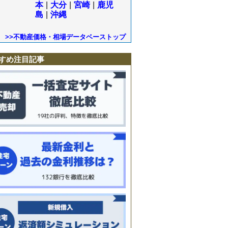
本
|
大分
|
宮崎
|
鹿児
島
|
沖縄
>>不動産価格・相場データベーストップ
すめ注目記事