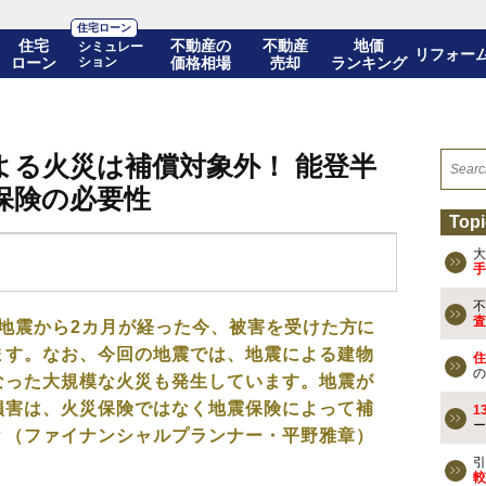
住宅ローン
住宅
不動産の
不動産
地価
シミュレー
リフォー
ローン
ション
価格相場
売却
ランキング
よる火災は補償対象外！ 能登半
保険の必要性
Topi
大
手
不
査
半島地震から2カ月が経った今、被害を受けた方に
ます。なお、今回の地震では、地震による建物
住
の
なった大規模な火災も発生しています。地震が
損害は、火災保険ではなく地震保険によって補
1
ー
？（ファイナンシャルプランナー・平野雅章）
引
較