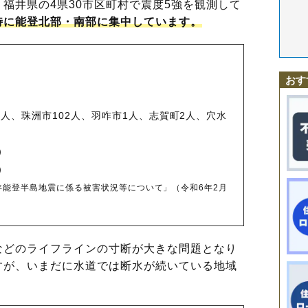
福井県の4県30市区町村で震度5強を観測して
特に能登北部・南部に集中しています。
おす
3人、珠洲市102人、羽咋市1人、志賀町2人、穴水
）
）
年能登半島地震に係る被害状況等について」（令和6年2月
どのライフラインの寸断が大きな問題となり
すが、いまだに水道では断水が続いている地域