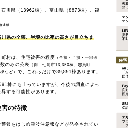
掲
類
石川県（13962棟）、富山県（8873棟）、福
マ
マ
府速報
LIF
掲
石川県の全壊、半壊の比率の高さが目立ちま
不
町村は、住宅被害の程度
（全損・半損・一部破
住宅
総数のみの公表
（例：七尾市13,350棟、志賀町
a
で、これらだけで39,891棟あります。
00棟など）
「
団
581棟にも上っていますが、今後の調査によっ
Pa
変
上昇する可能性があります。
固
SB
被害の特徴
保
ア
フ
警報をはじめ津波注意報などが発令されてい
「