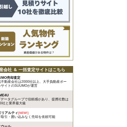
産会社 ＆ 一括査定サイトはこちら
UMO売却査定
載不動産会社は2000社以上、大手負動産ポー
ルサイトのSUUMOが運営
ME4U
TTデータグループで信頼感があり、提携社数は
00社と業界最大級
REリアルティ
[NEW!]
手取引・囲い込みなく売却を依頼可能
エウール