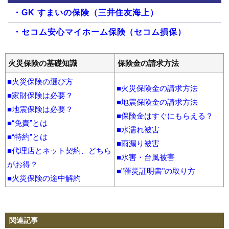
・GK すまいの保険（三井住友海上）
・セコム安心マイホーム保険（セコム損保）
・タフ・すまいの保険（あいおいニッセイ同和損
火災保険の基礎知識
保険金の請求方法
保）
■火災保険の選び方
・トータルアシスト住まいの保険（東京海上日動火
■火災保険金の請求方法
■家財保険は必要？
災）
■地震保険金の請求方法
■地震保険は必要？
・SBI損保の火災保険（SBI損保）
■保険金はすぐにもらえる？
■“免責”とは
■水濡れ被害
・住自在 すまいの保険（日新火災海上保険）
■“特約”とは
■雨漏り被害
■代理店とネット契約、どちら
・THE すまいの保険（損保ジャパン）
■水害・台風被害
がお得？
■"罹災証明書"の取り方
・ホームアシスト（楽天損保）
■火災保険の途中解約
・ソニー損保の新ネット火災保険（ソニー損保）
・ホームプロテクト総合保険（AIG損保）
関連記事