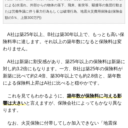
による)水濡れ、外部からの物体の落下、飛来、衝突等、騒擾等の集団行動ま
たは労働争議に伴う暴力行為もしくは破壊行為、地震火災費用保険金(保険金
額の5％、上限300万円)
A社は築25年以上、B社は築30年以上で、もっとも高い保
険料率に達します。それ以上の築年数になると保険料は変
わりません。
A社は新築に割安感があり、築25年以上の保険料は新築に
対し約3.2倍にもなります。一方、B社は築25年の保険料が
新築に比べて約2.4倍、築30年以上でも約2.8倍と、築年数
による保険料上昇はA社に比べると穏やかです。
これを見てもわかるように、
築年数が保険料に与える影
響は大きい
と言えますが、保険会社によってもかなり異な
ります。
なお、火災保険に付帯してしか加入できない「地震保