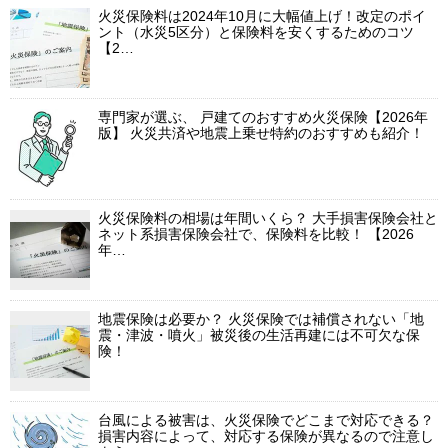
・住まいる共済（全労災）
火災保険料は2024年10月に大幅値上げ！改定のポイ
ント（水災5区分）と保険料を安くするためのコツ
【2…
専門家が選ぶ、 戸建てのおすすめ火災保険【2026年
版】 火災共済や地震上乗せ特約のおすすめも紹介！
火災保険料の相場は年間いくら？ 大手損害保険会社と
ネット系損害保険会社で、保険料を比較！ 【2026
年…
地震保険は必要か？ 火災保険では補償されない「地
震・津波・噴火」被災後の生活再建には不可欠な保
険！
台風による被害は、火災保険でどこまで対応できる？
損害内容によって、対応する保険が異なるので注意し