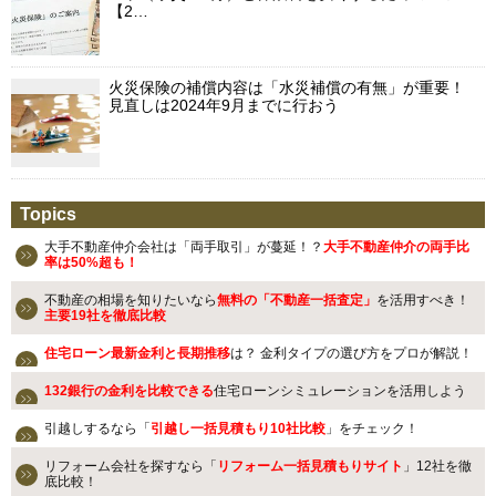
【2…
火災保険の補償内容は「水災補償の有無」が重要！
見直しは2024年9月までに行おう
Topics
大手不動産仲介会社は「両手取引」が蔓延！？
大手不動産仲介の両手比
率は50%超も！
不動産の相場を知りたいなら
無料の「不動産一括査定」
を活用すべき！
主要19社を徹底比較
住宅ローン最新金利と長期推移
は？ 金利タイプの選び方をプロが解説！
132銀行の金利を比較できる
住宅ローンシミュレーションを活用しよう
引越しするなら「
引越し一括見積もり10社比較
」をチェック！
リフォーム会社を探すなら「
リフォーム一括見積もりサイト
」12社を徹
底比較！