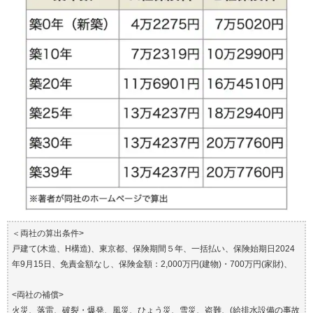
＜両社の算出条件>
戸建て(木造、H構造)、東京都、保険期間５年、一括払い、保険始期日2024
年9月15日、免責金額なし、保険金額：2,000万円(建物)・700万円(家財)、
<両社の補償>
火災、落雷、破裂・爆発、風災、ひょう災、雪災、盗難、(給排水設備の事故