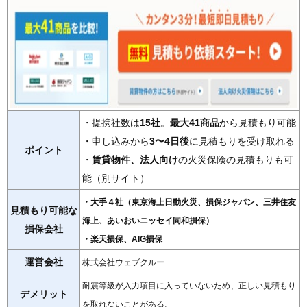
・提携社数は
15社
。
最大41商品
から見積もり可能
・申し込みから
3〜4日後
に見積もりを受け取れる
ポイント
・
賃貸物件、法人向け
の火災保険の見積もりも可
能（別サイト）
・大手４社（東京海上日動火災、損保ジャパン、三井住友
見積もり可能な
海上、あいおいニッセイ同和損保）
損保会社
・楽天損保、AIG損保
運営会社
株式会社ウェブクルー
耐震等級が入力項目に入っていないため、正しい見積もり
デメリット
を取れないことがある。