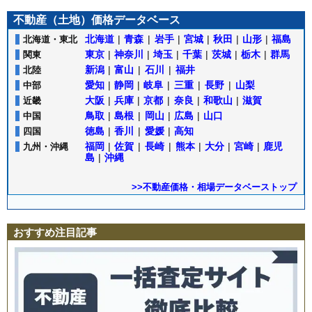
不動産（土地）価格データベース
北海道
|
青森
|
岩手
|
宮城
|
秋田
|
山形
|
福島
北海道・東北
東京
|
神奈川
|
埼玉
|
千葉
|
茨城
|
栃木
|
群馬
関東
新潟
|
富山
|
石川
|
福井
北陸
愛知
|
静岡
|
岐阜
|
三重
|
長野
|
山梨
中部
大阪
|
兵庫
|
京都
|
奈良
|
和歌山
|
滋賀
近畿
鳥取
|
島根
|
岡山
|
広島
|
山口
中国
徳島
|
香川
|
愛媛
|
高知
四国
福岡
|
佐賀
|
長崎
|
熊本
|
大分
|
宮崎
|
鹿児
九州・沖縄
島
|
沖縄
>>不動産価格・相場データベーストップ
おすすめ注目記事