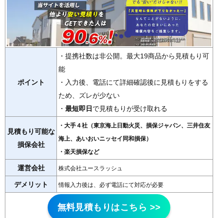
・提携社数は非公開。最大19商品から見積もり可
能
ポイント
・入力後、電話にて詳細確認後に見積もりをする
ため、ズレが少ない
・
最短即日
で見積もりが受け取れる
・大手４社（東京海上日動火災、損保ジャパン、三井住友
見積もり可能な
海上、あいおいニッセイ同和損保）
損保会社
・楽天損保など
運営会社
株式会社ユースラッシュ
デメリット
情報入力後は、必ず電話にて対応が必要
無料見積もりはこちら >>