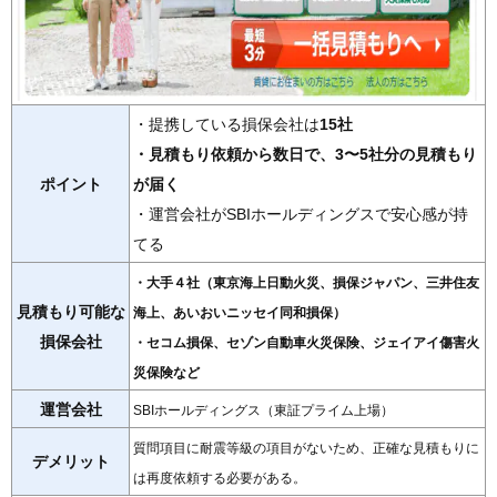
・提携している損保会社は
15社
・見積もり依頼から数日で、3〜5社分の見積もり
ポイント
が届く
・運営会社がSBIホールディングスで安心感が持
てる
・大手４社（東京海上日動火災、損保ジャパン、三井住友
見積もり可能な
海上、あいおいニッセイ同和損保）
損保会社
・セコム損保、セゾン自動車火災保険、ジェイアイ傷害火
災保険など
運営会社
SBIホールディングス（東証プライム上場）
質問項目に耐震等級の項目がないため、正確な見積もりに
デメリット
は再度依頼する必要がある。