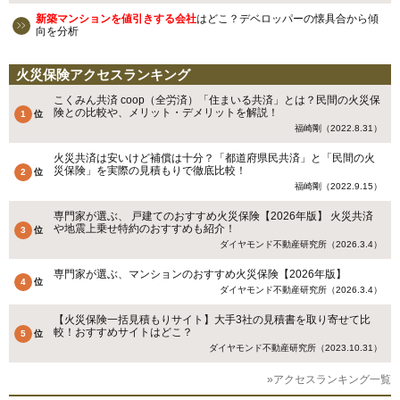
新築マンションを値引きする会社
はどこ？デベロッパーの懐具合から傾
向を分析
火災保険アクセスランキング
こくみん共済 coop（全労済）「住まいる共済」とは？民間の火災保
険との比較や、メリット・デメリットを解説！
福崎剛（2022.8.31）
火災共済は安いけど補償は十分？「都道府県民共済」と「民間の火
災保険」を実際の見積もりで徹底比較！
福崎剛（2022.9.15）
専門家が選ぶ、 戸建てのおすすめ火災保険【2026年版】 火災共済
や地震上乗せ特約のおすすめも紹介！
ダイヤモンド不動産研究所（2026.3.4）
専門家が選ぶ、マンションのおすすめ火災保険【2026年版】
ダイヤモンド不動産研究所（2026.3.4）
【火災保険一括見積もりサイト】大手3社の見積書を取り寄せて比
較！おすすめサイトはどこ？
ダイヤモンド不動産研究所（2023.10.31）
»アクセスランキング一覧