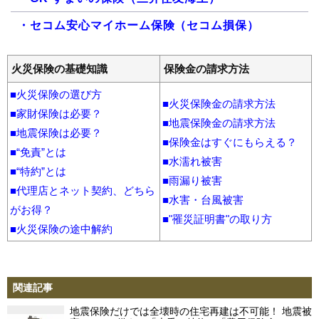
・セコム安心マイホーム保険（セコム損保）
・タフ・すまいの保険（あいおいニッセイ同和損
火災保険の基礎知識
保険金の請求方法
保）
■火災保険の選び方
・トータルアシスト住まいの保険（東京海上日動火
■火災保険金の請求方法
■家財保険は必要？
災）
■地震保険金の請求方法
■地震保険は必要？
・SBI損保の火災保険（SBI損保）
■保険金はすぐにもらえる？
■“免責”とは
■水濡れ被害
・住自在 すまいの保険（日新火災海上保険）
■“特約”とは
■雨漏り被害
■代理店とネット契約、どちら
・THE すまいの保険（損保ジャパン）
■水害・台風被害
がお得？
■"罹災証明書"の取り方
・ホームアシスト（楽天損保）
■火災保険の途中解約
・ソニー損保の新ネット火災保険（ソニー損保）
・ホームプロテクト総合保険（AIG損保）
関連記事
・住まいる共済（全労災）
地震保険だけでは全壊時の住宅再建は不可能！ 地震被