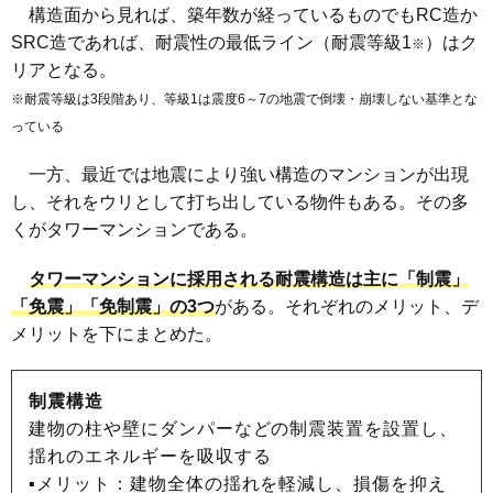
構造面から見れば、築年数が経っているものでもRC造か
SRC造であれば、耐震性の最低ライン（耐震等級1
）はク
※
リアとなる。
※耐震等級は3段階あり、等級1は震度6～7の地震で倒壊・崩壊しない基準とな
っている
一方、最近では地震により強い構造のマンションが出現
し、それをウリとして打ち出している物件もある。その多
くがタワーマンションである。
タワーマンションに採用される耐震構造は主に「制震」
「免震」「免制震」の3つ
がある。それぞれのメリット、デ
メリットを下にまとめた。
制震構造
建物の柱や壁にダンパーなどの制震装置を設置し、
揺れのエネルギーを吸収する
▪メリット：建物全体の揺れを軽減し、損傷を抑え