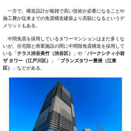
一方で、構造設計が複雑で高い技術が必要になることや
施工費が従来までの免震構造建築より高額になるというデ
メリットもある。
中間免震を採用しているタワーマンションはまだ多くな
いが、住宅階と商業施設の間に中間階免震構造を採用して
いる「
テラス渋谷美竹（渋谷区）
」や「
パークシティ小岩
ザ タワー（江戸川区）
」「
ブランズタワー豊洲（江東
区）
」などがある。