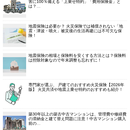
害に100％備える「上乗せ特約」「費用保険金」と
は？…
地震保険は必要か？ 火災保険では補償されない「地
震・津波・噴火」被災後の生活再建には不可欠な保
険！
地震保険の相場と保険料を安くする方法とは？保険料
は控除対象なので年末調整も忘れずに！
専門家が選ぶ、 戸建てのおすすめ火災保険【2026年
版】 火災共済や地震上乗せ特約のおすすめも紹介！
築30年以上の築古中古マンションは、管理費や修繕費
の滞納金と建て替え問題に注意！中古マンション購入
前の…