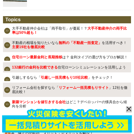
Topics
大手不動産仲介会社は「両手取引」が蔓延！？
大手不動産仲介の両手比
率は50%超も！
不動産の相場を知りたいなら
無料の「不動産一括査定」
を活用すべき！
主要19社を徹底比較
住宅ローン最新金利と長期推移
は？ 金利タイプの選び方をプロが解説！
132銀行の金利を比較できる
住宅ローンシミュレーションを活用しよう
引越しするなら「
引越し一括見積もり10社比較
」をチェック！
リフォーム会社を探すなら「
リフォーム一括見積もりサイト
」12社を徹
底比較！
新築マンションを値引きする会社
はどこ？デベロッパーの懐具合から傾
向を分析
火災保険アクセスランキング
こくみん共済 coop（全労済）「住まいる共済」とは？民間の火災保
険との比較や、メリット・デメリットを解説！