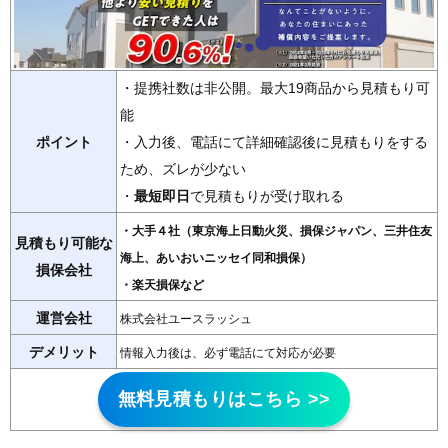
・提携社数は非公開。最大19商品から見積もり可
能
ポイント
・入力後、電話にて詳細確認後に見積もりをする
ため、ズレが少ない
・
最短即日
で見積もりが受け取れる
・大手４社（東京海上日動火災、損保ジャパン、三井住友
見積もり可能な
海上、あいおいニッセイ同和損保）
損保会社
・楽天損保など
運営会社
株式会社ユースラッシュ
デメリット
情報入力後は、必ず電話にて対応が必要
無料見積もりはこちら >>