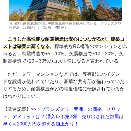
住宅階と商業施設の間に中間階免震構造を採用している「ブランズタワ
ー豊洲（江東区）」（出所：PIXTA）
こうした高性能な耐震構造は安心につながるが、建築コ
ストは確実に高くなる
。標準的なRC構造のマンションと比
べると、制震構造で+5～10%、免震構造で+10～20%、免
制震構造で+20～30%のコスト増になると言われている。
ただ、タワーマンションなどでは、専有部にハイグレー
ドな設備が使われていたり、豪華な共有部が備わっていた
りするため、耐震構造がどの程度価格に転嫁されているか
はわかりにくい。
【関連記事】
>>「ブランズタワー豊洲」の価格、メリッ
ト、デメリットは？ 潜入レポ第2弾、売り出された部屋は
早くも2000万円を超える値上がり！