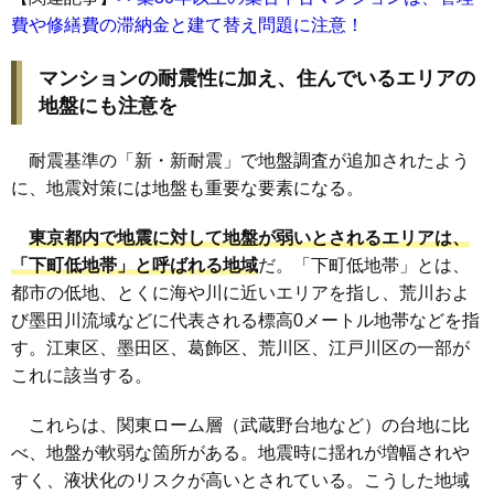
費や修繕費の滞納金と建て替え問題に注意！
マンションの耐震性に加え、住んでいるエリアの
地盤にも注意を
耐震基準の「新・新耐震」で地盤調査が追加されたよう
に、地震対策には地盤も重要な要素になる。
東京都内で地震に対して地盤が弱いとされるエリアは、
「下町低地帯」と呼ばれる地域
だ。「下町低地帯」とは、
都市の低地、とくに海や川に近いエリアを指し、荒川およ
び墨田川流域などに代表される標高0メートル地帯などを指
す。江東区、墨田区、葛飾区、荒川区、江戸川区の一部が
これに該当する。
これらは、関東ローム層（武蔵野台地など）の台地に比
べ、地盤が軟弱な箇所がある。地震時に揺れが増幅されや
すく、液状化のリスクが高いとされている。こうした地域