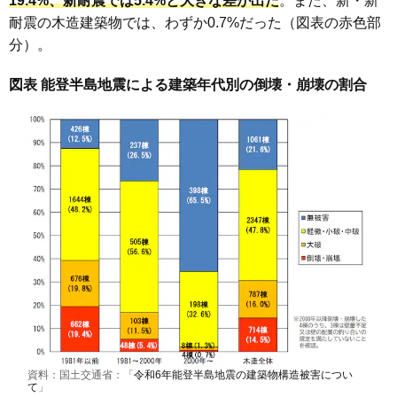
19.4%、新耐震では5.4%と大きな差が出た
。また、新・新
耐震の木造建築物では、わずか0.7%だった（図表の赤色部
分）。
図表 能登半島地震による建築年代別の倒壊・崩壊の割合
資料：国土交通省：「
令和6年能登半島地震の建築物構造被害につい
て
」