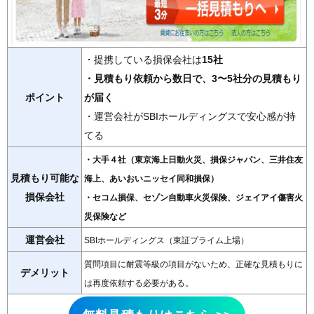
・提携している損保会社は
15社
・見積もり依頼から数日で、3〜5社分の見積もり
ポイント
が届く
・運営会社がSBIホールディングスで安心感が持
てる
・大手４社（東京海上日動火災、損保ジャパン、三井住友
見積もり可能な
海上、あいおいニッセイ同和損保）
損保会社
・セコム損保、セゾン自動車火災保険、ジェイアイ傷害火
災保険など
運営会社
SBIホールディングス（東証プライム上場）
質問項目に耐震等級の項目がないため、正確な見積もりに
デメリット
は再度依頼する必要がある。