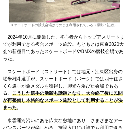
スケートボードの競技会場はそのまま利用されている（撮影：記者）
2024年10月に開業した、初心者からトップアスリートま
でが利用できる複合スポーツ施設。もともとは東京2020大
会の新種目であったスケートボードやBMXの競技会場であ
った。
スケートボード（ストリート）では地元・江東区出身の
堀米雄斗選手が、スケートボード（パーク）では四十住さ
くら選手が金メダルを獲得し、脚光を浴びた会場でもあ
る。
こうした選手の活躍も話題となり、大会終了後に民間
が再整備し本格的なスポーツ施設として利用することが決
まった
。
東雲運河沿いにある広大な敷地にあり、さまざまなアー
バンスポーツが楽しめる。施設入口には誰でも利用できる