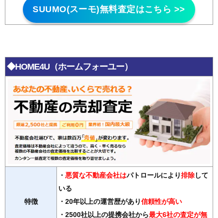
SUUMO(スーモ)無料査定はこちら >>
◆HOME4U（ホームフォーユー）
・
悪質な不動産会社は
パトロールにより
排除
して
いる
特徴
・20年以上の運営歴があり
信頼性が高い
・2500社以上の提携会社から
最大6社の査定が無