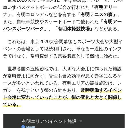
東京2020大会で整備された主な施設は、バレーボールや
車いすバスケットボールの試合が行われた
「有明アリー
ナ」
。有明コロシアムなどを有する
「有明テニスの森」
。
また、自転車競技やスケートボードで使われた
「有明アー
バンスポーツパーク」
、
「有明体操競技場」
などがある。
これらは、東京2020大会閉幕後もスポーツ大会や大型イ
ベントの会場として継続利用され、単なる一過性のインフ
ラではなく、常時稼働する集客装置として機能し始めた。
世界各国の五輪跡地では、大きな大会用に作られた施設
が常時使用に向かず、管理も含め効率が悪く赤字になるケ
ースが多いといわれている。有明エリアの競技施設は、レ
ガシーを残すという都の方針もあり、
常時稼働するイベン
ト会場に変わっていったことが、街の変化と大きく関係し
ている。