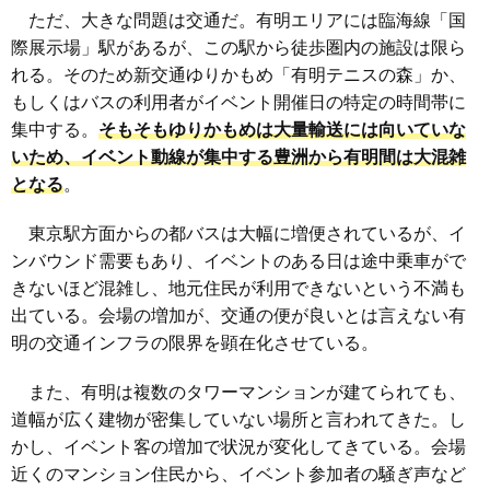
ただ、大きな問題は交通だ。有明エリアには臨海線「国
際展示場」駅があるが、この駅から徒歩圏内の施設は限ら
れる。そのため新交通ゆりかもめ「有明テニスの森」か、
もしくはバスの利用者がイベント開催日の特定の時間帯に
集中する。
そもそもゆりかもめは大量輸送には向いていな
いため、イベント動線が集中する豊洲から有明間は大混雑
となる
。
東京駅方面からの都バスは大幅に増便されているが、イ
ンバウンド需要もあり、イベントのある日は途中乗車がで
きないほど混雑し、地元住民が利用できないという不満も
出ている。会場の増加が、交通の便が良いとは言えない有
明の交通インフラの限界を顕在化させている。
また、有明は複数のタワーマンションが建てられても、
道幅が広く建物が密集していない場所と言われてきた。し
かし、イベント客の増加で状況が変化してきている。会場
近くのマンション住民から、イベント参加者の騒ぎ声など