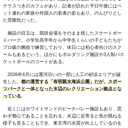
テラスつきのカフェがあり、記者が訪れた平日午後にはペ
ット連れの家族や外国人の若者の姿もあり、のんびりとし
た雰囲気だった。
施設の目玉は、競技会場をそのまま残したスケートボー
ドパーク。小学生高学年から中学生くらいの子どもたちが
プロ級の腕前で練習しており、休日には初心者向けのスク
ールもあるという。ほかにもボルダリング施設や3人制バス
ケットボールのコートがある。
2026年4月には運河沿いの一部に人工の砂浜エリアが誕
生した。
都の運営する「有明親水海浜公園」だが、スポー
ツパークと一体となった水辺のレクリエーション拠点とな
っている
。
近くにはホワイトサンドのビーチバレー施設もあり、思
わず都心であることを忘れる。水辺に近寄ると魚が跳ねる
様子も見ることもでき、東京湾の水質が向上しているのを