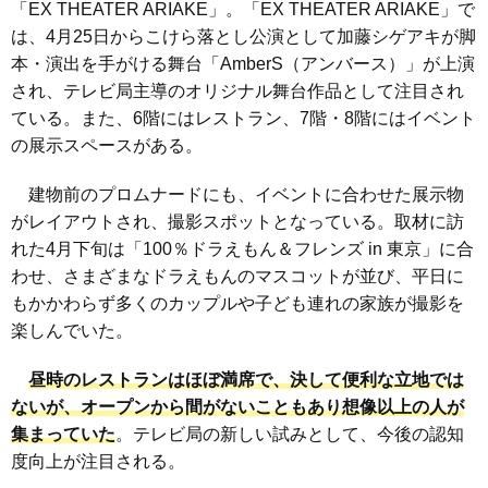
「EX THEATER ARIAKE」。「EX THEATER ARIAKE」で
は、4月25日からこけら落とし公演として加藤シゲアキが脚
本・演出を手がける舞台「AmberS（アンバース）」が上演
され、テレビ局主導のオリジナル舞台作品として注目され
ている。また、6階にはレストラン、7階・8階にはイベント
の展示スペースがある。
建物前のプロムナードにも、イベントに合わせた展示物
がレイアウトされ、撮影スポットとなっている。取材に訪
れた4月下旬は「100％ドラえもん＆フレンズ in 東京」に合
わせ、さまざまなドラえもんのマスコットが並び、平日に
もかかわらず多くのカップルや子ども連れの家族が撮影を
楽しんでいた。
昼時のレストランはほぼ満席で、決して便利な立地では
ないが、オープンから間がないこともあり想像以上の人が
集まっていた
。テレビ局の新しい試みとして、今後の認知
度向上が注目される。