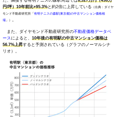
た、隣接する有明テニスの森駅周辺では
8,327万円（438万
円/坪）10年前比+95.3%
と約2倍に上昇している
（出典：ダイヤ
モンド不動産研究所「
有明テニスの森駅(東京都)の中古マンション価格相
。
場
」）
また、ダイヤモンド不動産研究所の
不動産価格データベ
ース
によると、
10年後の有明駅の中古マンション価格は
56.7%上昇
すると予測されている（グラフのノーマルシナ
リオ）。