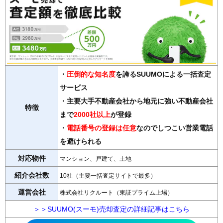
・
圧倒的な知名度
を誇るSUUMOによる一括査定
サービス
・主要大手不動産会社から地元に強い不動産会社
特徴
まで
2000社以上
が登録
・
電話番号の登録は任意
なのでしつこい営業電話
を避けられる
対応物件
マンション、戸建て、土地
紹介会社数
10社（主要一括査定サイトで最多）
運営会社
株式会社リクルート（東証プライム上場）
＞＞SUUMO(スーモ)売却査定の詳細記事はこちら