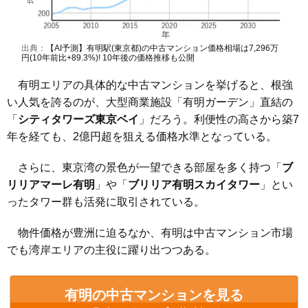
出典：
【AI予測】有明駅(東京都)の中古マンション価格相場は7,296万
円(10年前比+89.3%)! 10年後の価格推移も公開
有明エリアの具体的な中古マンションを挙げると、根強
い人気を誇るのが、大型商業施設「有明ガーデン」直結の
「
シティタワーズ東京ベイ
」だろう。利便性の高さから築7
年を経ても、2億円超を狙える価格水準となっている。
さらに、東京湾の景色が一望できる部屋を多く持つ「
ブ
リリアマーレ有明
」や「
ブリリア有明スカイタワー
」とい
ったタワー群も活発に取引されている。
物件価格が豊洲に迫るなか、有明は中古マンション市場
でも湾岸エリアの主役に躍り出つつある。
有明の中古マンションを見る