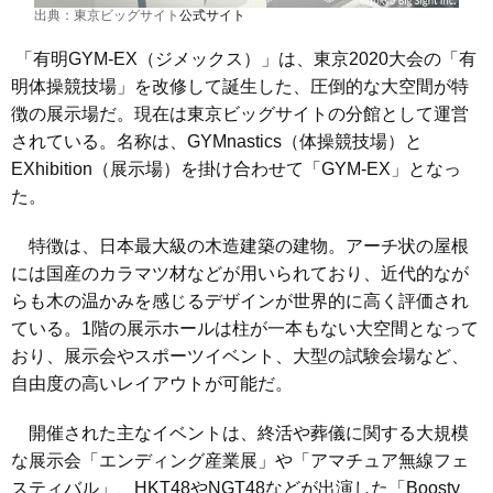
出典：東京ビッグサイト
公式サイト
「有明GYM-EX（ジメックス）」は、東京2020大会の「有
明体操競技場」を改修して誕生した、圧倒的な大空間が特
徴の展示場だ。現在は東京ビッグサイトの分館として運営
されている。名称は、GYMnastics（体操競技場）と
EXhibition（展示場）を掛け合わせて「GYM-EX」となっ
た。
特徴は、日本最大級の木造建築の建物。アーチ状の屋根
には国産のカラマツ材などが用いられており、近代的なが
らも木の温かみを感じるデザインが世界的に高く評価され
ている。1階の展示ホールは柱が一本もない大空間となって
おり、展示会やスポーツイベント、大型の試験会場など、
自由度の高いレイアウトが可能だ。
開催された主なイベントは、終活や葬儀に関する大規模
な展示会「エンディング産業展」や「アマチュア無線フェ
スティバル」、HKT48やNGT48などが出演した「Boosty