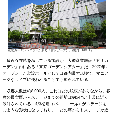
東京ガーデンシアターがある「有明ガーデン」(出典：PIXTA）
最近存在感を増している施設が、大型商業施設「有明ガ
ーデン」内にある「東京ガーデンシアター」だ。2020年に
オープンした常設ホールとしては都内最大規模で、マニア
ックなライブに使われることでも知られている。
収容人数は約8,000人。これほどの規模がありながら、客
席の最背面からステージまでの距離は約54mと非常に近く
設計されている。4層構造（バルコニー席）がステージを囲
むような形状になっており、「どの席からもステージが近