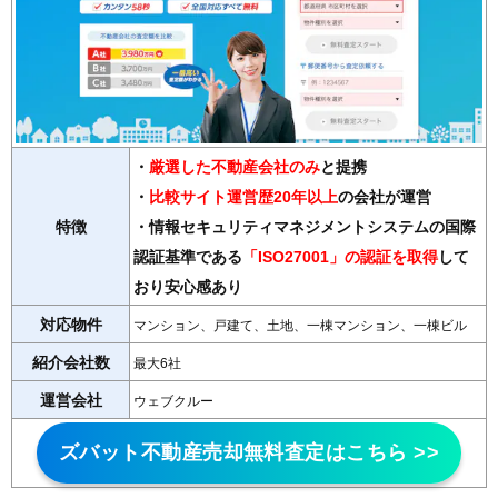
・
厳選した不動産会社のみ
と提携
・
比較サイト運営歴20年以上
の会社が運営
特徴
・情報セキュリティマネジメントシステムの国際
認証基準である
「ISO27001」の認証を取得
して
おり安心感あり
対応物件
マンション、戸建て、土地、一棟マンション、一棟ビル
紹介会社数
最大6社
運営会社
ウェブクルー
ズバット不動産売却無料査定はこちら >>