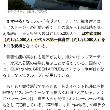
有明アリーナ（出典：写真AC）
まず中核となるのが「有明アリーナ」だ。観客席とコー
ト（ステージ）の距離が近く、どの席からも臨場感を味わ
える設計。最大収容人数は約1万5,000人と、
日本武道館
（約1万4,000人）や代々木第一体育館（約1万3,000人）を
上回る規模
となっている。
音響性能の高さにも定評があり、海外のトップアーティ
ストが東京公演の会場に選ぶことが増えている。国内で
は、GLAYやMrs. GREEN APPLEなどチケット争奪戦とな
るような人気グループが活用している。
もともと競技施設であるため、音楽イベント以外にも格
闘技などスポーツシーンでも幅広く利用されている。とく
にバレーボールは、世界大会が開催されバレーボールの聖
地として定着している。2025年には井上尚弥選手の世界タ