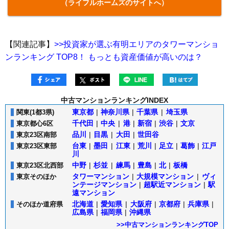
（ライフルホームズのサイトへ）
【関連記事】
>>投資家が選ぶ有明エリアのタワーマンショ
ンランキング TOP8！ もっとも資産価値が高いのは？
中古マンションランキングINDEX
東京都
|
神奈川県
|
千葉県
|
埼玉県
関東(1都3県)
千代田
|
中央
|
港
|
新宿
|
渋谷
|
文京
東京都心6区
品川
|
目黒
|
大田
|
世田谷
東京23区南部
台東
|
墨田
|
江東
|
荒川
|
足立
|
葛飾
|
江戸
東京23区東部
川
中野
|
杉並
|
練馬
|
豊島
|
北
|
板橋
東京23区北西部
タワーマンション
|
大規模マンション
|
ヴィ
東京そのほか
ンテージマンション
|
超駅近マンション
|
駅
遠マンション
北海道
|
愛知県
|
大阪府
|
京都府
|
兵庫県
|
そのほか道府県
広島県
|
福岡県
|
沖縄県
>>中古マンションランキングTOP