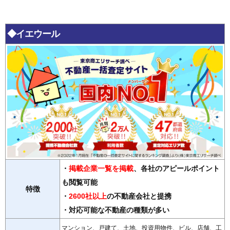
◆イエウール
・
掲載企業一覧を掲載
、各社のアピールポイント
も閲覧可能
特徴
・
2600社以上
の不動産会社と提携
・対応可能な不動産の種類が多い
マンション、戸建て、土地、投資用物件、ビル、店舗、工