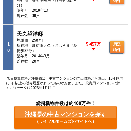
円
物件
分）
築年月：2019年10月
総戸数：38戸
天久望洋邸
坪単価：258万円
1
5,457万
周辺
所在地：那覇市天久（おもろまち駅
0
円
物件
徒歩32分）
築年月：2014年3月
総戸数：28戸
70㎡換算価格と坪単価は、中古マンションの売出価格から算出。10年以内
に3件以上の販売履歴があったものが対象。また、投資用マンションは除
く。※データは2023年1月時点
総掲載物件数は約400万件！
沖縄県の中古マンションを探す
（ライフルホームズのサイトへ）