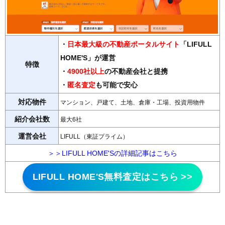
・
日本最大級の不動産ポータルサイト
「LIFULL
HOME'S」が運営
特徴
・
4900社以上
の不動産会社と提携
・
匿名査定
も可能で安心
対応物件
マンション、戸建て、土地、倉庫・工場、投資用物件
紹介会社数
最大6社
運営会社
LIFULL（東証プライム）
＞＞LIFULL HOME'Sの詳細記事はこちら
LIFULL HOME'S無料査定はこちら >>