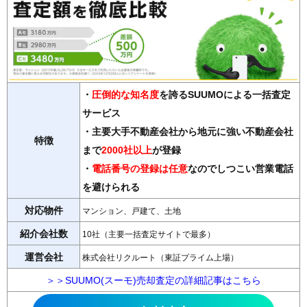
・
圧倒的な知名度
を誇るSUUMOによる一括査定
サービス
・主要大手不動産会社から地元に強い不動産会社
特徴
まで
2000社以上
が登録
・
電話番号の登録は任意
なのでしつこい営業電話
を避けられる
対応物件
マンション、戸建て、土地
紹介会社数
10社（主要一括査定サイトで最多）
運営会社
株式会社リクルート（東証プライム上場）
＞＞SUUMO(スーモ)売却査定の詳細記事はこちら