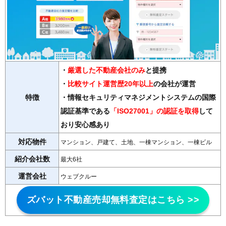
・
厳選した不動産会社のみ
と提携
・
比較サイト運営歴20年以上
の会社が運営
特徴
・情報セキュリティマネジメントシステムの国際
認証基準である
「ISO27001」の認証を取得
して
おり安心感あり
対応物件
マンション、戸建て、土地、一棟マンション、一棟ビル
紹介会社数
最大6社
運営会社
ウェブクルー
ズバット不動産売却無料査定はこちら >>