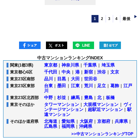
1
2
3
4
最後
中古マンションランキングINDEX
東京都
|
神奈川県
|
千葉県
|
埼玉県
関東(1都3県)
千代田
|
中央
|
港
|
新宿
|
渋谷
|
文京
東京都心6区
品川
|
目黒
|
大田
|
世田谷
東京23区南部
台東
|
墨田
|
江東
|
荒川
|
足立
|
葛飾
|
江戸
東京23区東部
川
中野
|
杉並
|
練馬
|
豊島
|
北
|
板橋
東京23区北西部
タワーマンション
|
大規模マンション
|
ヴィ
東京そのほか
ンテージマンション
|
超駅近マンション
|
駅
遠マンション
北海道
|
愛知県
|
大阪府
|
京都府
|
兵庫県
|
そのほか道府県
広島県
|
福岡県
|
沖縄県
>>中古マンションランキングTOP