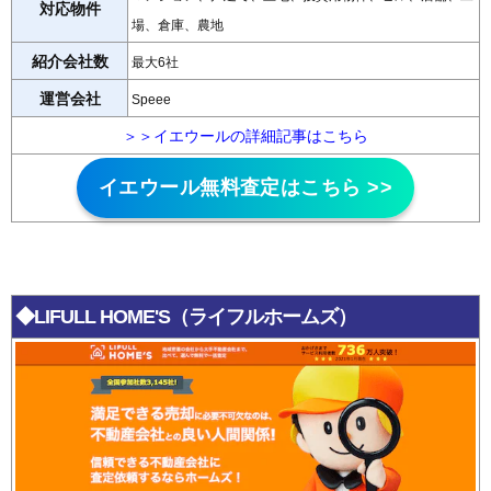
対応物件
場、倉庫、農地
紹介会社数
最大6社
運営会社
Speee
＞＞イエウールの詳細記事はこちら
イエウール無料査定はこちら >>
◆LIFULL HOME'S（ライフルホームズ）