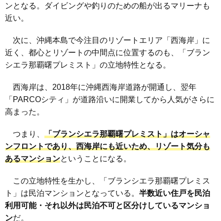
ンとなる。ダイビングや釣りのための船が出るマリーナも
近い。
次に、沖縄本島で今注目のリゾートエリア「西海岸」に
近く、都心とリゾートの中間点に位置するのも、「ブラン
シエラ那覇曙プレミスト」の立地特性となる。
西海岸は、2018年に沖縄西海岸道路が開通し、翌年
「PARCOシティ」が道路沿いに開業してから人気がさらに
高まった。
つまり、
「ブランシエラ那覇曙プレミスト」はオーシャ
ンフロントであり、西海岸にも近いため、リゾート気分も
あるマンション
ということになる。
この立地特性を生かし、「ブランシエラ那覇曙プレミス
ト」は民泊マンションとなっている。
半数近い住戸を民泊
利用可能・それ以外は民泊不可と区分けしているマンショ
ン
だ。