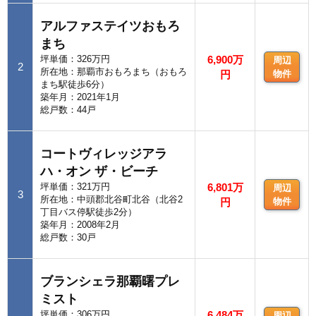
アルファステイツおもろ
まち
坪単価：326万円
6,900万
周辺
2
所在地：那覇市おもろまち（おもろ
円
物件
まち駅徒歩6分）
築年月：2021年1月
総戸数：44戸
コートヴィレッジアラ
ハ・オン ザ・ビーチ
坪単価：321万円
6,801万
周辺
3
所在地：中頭郡北谷町北谷（北谷2
円
物件
丁目バス停駅徒歩2分）
築年月：2008年2月
総戸数：30戸
ブランシェラ那覇曙プレ
ミスト
坪単価：306万円
6,484万
周辺