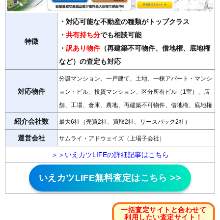
・対応可能な不動産の種類がトップクラス
・
共有持ち分
でも相談可能
特徴
・
訳あり物件
（再建築不可物件、借地権、底地権
など）の査定も対応
分譲マンション、一戸建て、土地、一棟アパート・マンシ
対応物件
ョン・ビル、投資マンション、区分所有ビル（1室）、店
舗、工場、倉庫、農地、再建築不可物件、借地権、底地権
紹介会社数
最大6社（売買2社、買取2社、リースバック2社）
運営会社
サムライ・アドウェイズ（上場子会社）
＞＞いえカツLIFEの詳細記事はこちら
いえカツLIFE無料査定はこちら >>
一括査定サイトと合わせて
利用したい査定サイト
！