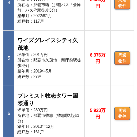
4
所在地：那覇市曙（那覇バス「倉庫
円
物件
前」バス停駅徒歩3分）
築年月：2022年1月
総戸数：117戸
ワイズグレイスシティ久
茂地
坪単価：301万円
6,376万
周辺
5
所在地：那覇市久茂地（県庁前駅徒
円
物件
歩3分）
築年月：2019年5月
総戸数：27戸
プレミスト牧志タワー国
際通り
坪単価：280万円
5,923万
周辺
6
所在地：那覇市牧志（牧志駅徒歩1
円
物件
分）
築年月：2010年12月
総戸数：161戸