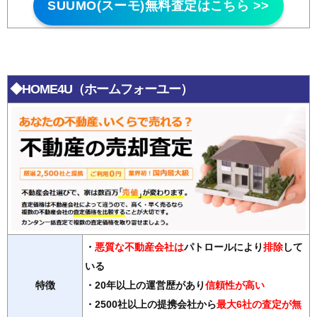
SUUMO(スーモ)無料査定はこちら >>
◆HOME4U（ホームフォーユー）
・
悪質な不動産会社は
パトロールにより
排除
して
いる
特徴
・20年以上の運営歴があり
信頼性が高い
・2500社以上の提携会社から
最大6社の査定が無