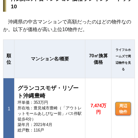
10
沖縄県の中古マンションで高額だったのはどの物件なの
か。以下が価格が高い上位10物件だ。
ライフルホ
順
70㎡換算
ームズで周
マンション名/概要
位
価格
辺物件を見
る
グランコスモザ・リゾー
ト沖縄豊崎
坪単価：353万円
7,474万
周辺
所在地：豊見城市豊崎（「アウトレ
1
円
物件
ットモールあしびなー前」バス停駅
徒歩4分）
築年月：2021年4月
総戸数：116戸