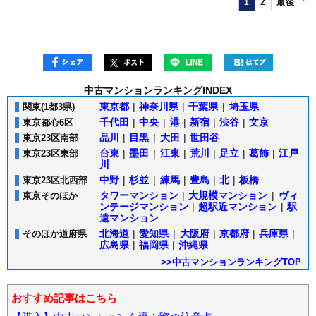
1
2
最後
中古マンションランキングINDEX
東京都
|
神奈川県
|
千葉県
|
埼玉県
関東(1都3県)
千代田
|
中央
|
港
|
新宿
|
渋谷
|
文京
東京都心6区
品川
|
目黒
|
大田
|
世田谷
東京23区南部
台東
|
墨田
|
江東
|
荒川
|
足立
|
葛飾
|
江戸
東京23区東部
川
中野
|
杉並
|
練馬
|
豊島
|
北
|
板橋
東京23区北西部
タワーマンション
|
大規模マンション
|
ヴィ
東京そのほか
ンテージマンション
|
超駅近マンション
|
駅
遠マンション
北海道
|
愛知県
|
大阪府
|
京都府
|
兵庫県
|
そのほか道府県
広島県
|
福岡県
|
沖縄県
>>中古マンションランキングTOP
おすすめ記事はこちら