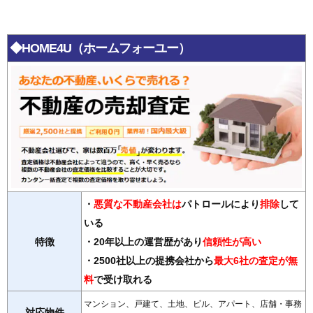
◆HOME4U（ホームフォーユー）
・
悪質な不動産会社は
パトロールにより
排除
して
いる
特徴
・20年以上の運営歴があり
信頼性が高い
・2500社以上の提携会社から
最大6社の査定が無
料
で受け取れる
マンション、戸建て、土地、ビル、アパート、店舗・事務
対応物件