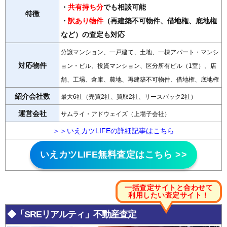
・
共有持ち分
でも相談可能
特徴
・
訳あり物件
（再建築不可物件、借地権、底地権
など）の査定も対応
分譲マンション、一戸建て、土地、一棟アパート・マンシ
対応物件
ョン・ビル、投資マンション、区分所有ビル（1室）、店
舗、工場、倉庫、農地、再建築不可物件、借地権、底地権
紹介会社数
最大6社（売買2社、買取2社、リースバック2社）
運営会社
サムライ・アドウェイズ（上場子会社）
＞＞いえカツLIFEの詳細記事はこちら
いえカツLIFE無料査定はこちら >>
一括査定サイトと合わせて
利用したい査定サイト
！
◆「SREリアルティ」不動産査定