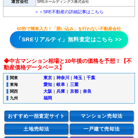
運営会社
SREホールディングス株式会社
＞＞SRE不動産の詳細記事はこちら
60秒で簡単入力！「囲い込み」を行わない不動産会社
「SREリアルティ」無料査定はこちら >>
◆中古マンション相場と10年後の価格を予想！【不
動産価格データベース】
東京
|
神奈川
|
埼玉
|
千葉
関東
愛知
|
岐阜
|
三重
東海
大阪
|
兵庫
|
京都
|
奈良
関西
福岡
九州
おすすめ一括査定サイト
マンション売却法
土地売却法
一戸建て売却法