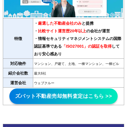
・
厳選した不動産会社のみ
と提携
・
比較サイト運営歴20年以上
の会社が運営
特徴
・情報セキュリティマネジメントシステムの国際
認証基準である
「ISO27001」の認証を取得
して
おり安心感あり
対応物件
マンション、戸建て、土地、一棟マンション、一棟ビル
紹介会社数
最大6社
運営会社
ウェブクルー
ズバット不動産売却無料査定はこちら >>