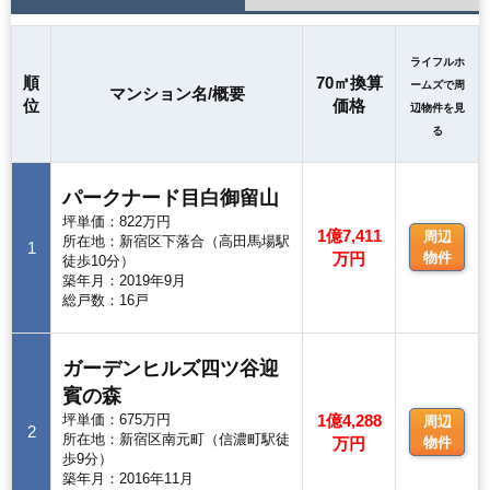
ライフルホ
順
70㎡換算
ームズで周
マンション名/概要
位
価格
辺物件を見
る
パークナード目白御留山
坪単価：822万円
1億7,411
周辺
所在地：新宿区下落合（高田馬場駅
1
万円
物件
徒歩10分）
築年月：2019年9月
総戸数：16戸
ガーデンヒルズ四ツ谷迎
賓の森
坪単価：675万円
1億4,288
周辺
2
所在地：新宿区南元町（信濃町駅徒
万円
物件
歩9分）
築年月：2016年11月