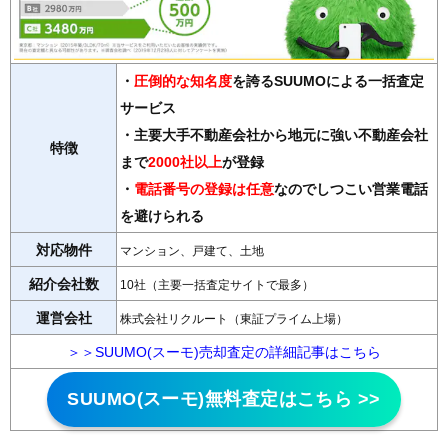
・
圧倒的な知名度
を誇るSUUMOによる一括査定
サービス
・主要大手不動産会社から地元に強い不動産会社
特徴
まで
2000社以上
が登録
・
電話番号の登録は任意
なのでしつこい営業電話
を避けられる
対応物件
マンション、戸建て、土地
紹介会社数
10社（主要一括査定サイトで最多）
運営会社
株式会社リクルート（東証プライム上場）
＞＞SUUMO(スーモ)売却査定の詳細記事はこちら
SUUMO(スーモ)無料査定はこちら >>