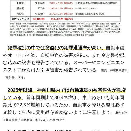
犯罪種別の中では窃盗犯の犯罪遭遇率が高い。
自動車盗
やオートバイ盗、自転車盗の被害が多い。また空き巣や忍
び込みの被害も報告されている。スーパーやコンビニエン
スストアからは万引き被害が報告されている。
出典：
神奈川県警察
「事件発生状況」
2025年以降、神奈川県内では自動車盗の被害報告が急増
している
。前年同期比で80.4％増加。車上ねらいも前年同
期比で22.3％増加しているため、自動車を降りる際は必ず
施錠して車内に貴重品を置かないように注意しよう。
出典：
神
奈川県警察「自動車盗・車上ねらいの発生状況」