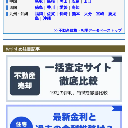
鳥取
|
島根
|
岡山
|
広島
|
山口
中国
徳島
|
香川
|
愛媛
|
高知
四国
福岡
|
佐賀
|
長崎
|
熊本
|
大分
|
宮崎
|
鹿児
九州・沖縄
島
|
沖縄
>>不動産価格・相場データベーストップ
おすすめ注目記事