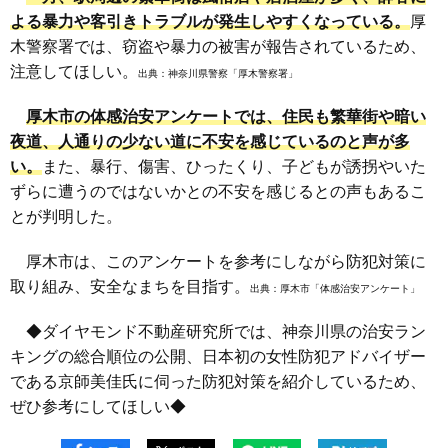
よる暴力や客引きトラブルが発生しやすくなっている。
厚
木警察署では、窃盗や暴力の被害が報告されているため、
注意してほしい。
出典：
神奈川県警察「厚木警察署」
厚木市の体感治安アンケートでは、住民も繁華街や暗い
夜道、人通りの少ない道に不安を感じているのと声が多
い。
また、暴行、傷害、ひったくり、子どもが誘拐やいた
ずらに遭うのではないかとの不安を感じるとの声もあるこ
とが判明した。
厚木市は、このアンケートを参考にしながら防犯対策に
取り組み、安全なまちを目指す。
出典：
厚木市「体感治安アンケート」
◆ダイヤモンド不動産研究所では、神奈川県の治安ラン
キングの総合順位の公開、日本初の女性防犯アドバイザー
である京師美佳氏に伺った防犯対策を紹介しているため、
ぜひ参考にしてほしい◆