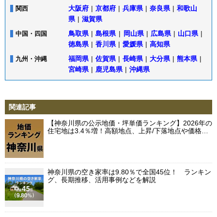
大阪府
|
京都府
|
兵庫県
|
奈良県
|
和歌山
関西
県
|
滋賀県
鳥取県
|
島根県
|
岡山県
|
広島県
|
山口県
|
中国・四国
徳島県
|
香川県
|
愛媛県
|
高知県
福岡県
|
佐賀県
|
長崎県
|
大分県
|
熊本県
|
九州・沖縄
宮崎県
|
鹿児島県
|
沖縄県
関連記事
【神奈川県の公示地価・坪単価ランキング】2026年の
住宅地は3.4％増！高額地点、上昇/下落地点や価格…
神奈川県の空き家率は9.80％で全国45位！ ランキン
グ、長期推移、活用事例などを解説