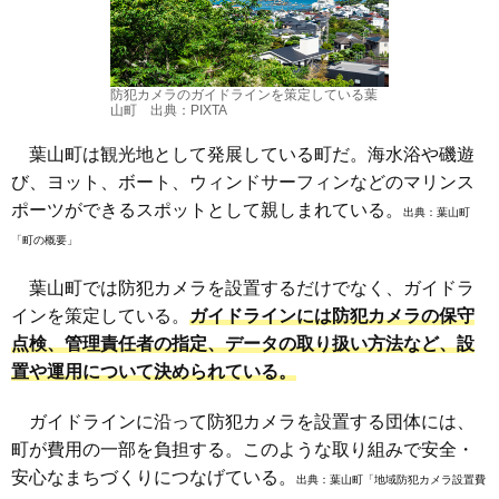
防犯カメラのガイドラインを策定している葉
山町 出典：PIXTA
葉山町は観光地として発展している町だ。海水浴や磯遊
び、ヨット、ボート、ウィンドサーフィンなどのマリンス
ポーツができるスポットとして親しまれている。
出典：
葉山町
「町の概要」
葉山町では防犯カメラを設置するだけでなく、ガイドラ
インを策定している。
ガイドラインには防犯カメラの保守
点検、管理責任者の指定、データの取り扱い方法など、設
置や運用について決められている。
ガイドラインに沿って防犯カメラを設置する団体には、
町が費用の一部を負担する。このような取り組みで安全・
安心なまちづくりにつなげている。
出典：
葉山町「地域防犯カメラ設置費