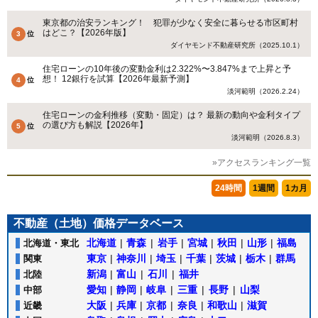
東京都の治安ランキング！ 犯罪が少なく安全に暮らせる市区町村
はどこ？【2026年版】
ダイヤモンド不動産研究所（2025.10.1）
住宅ローンの10年後の変動金利は2.322%〜3.847%まで上昇と予
想！ 12銀行を試算【2026年最新予測】
淡河範明（2026.2.24）
住宅ローンの金利推移（変動・固定）は？ 最新の動向や金利タイプ
の選び方も解説【2026年】
淡河範明（2026.8.3）
»アクセスランキング一覧
24時間
1週間
1カ月
不動産（土地）価格データベース
北海道
|
青森
|
岩手
|
宮城
|
秋田
|
山形
|
福島
北海道・東北
東京
|
神奈川
|
埼玉
|
千葉
|
茨城
|
栃木
|
群馬
関東
新潟
|
富山
|
石川
|
福井
北陸
愛知
|
静岡
|
岐阜
|
三重
|
長野
|
山梨
中部
大阪
|
兵庫
|
京都
|
奈良
|
和歌山
|
滋賀
近畿