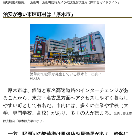
補助制度の概要」
、
葉山町「葉山町防犯カメラの設置及び運用に関するガイドライン」
治安が悪い市区町村は「厚木市」
繁華街で犯罪が発生している厚木市 出典：
PIXTA
厚木市は、鉄道と東名高速道路のインターチェンジがあ
ることから、東京・名古屋方面へアクセスしやすく暮らし
やすい町として有名だ。市内には、多くの企業や学校（大
学、専門学校、高校）があり、多くの人が集まる。
出典：
厚木市
観光協会「厚木観光早わかり」
一方、駅周辺の繁華街は風俗店や居酒屋が多く、酔客に