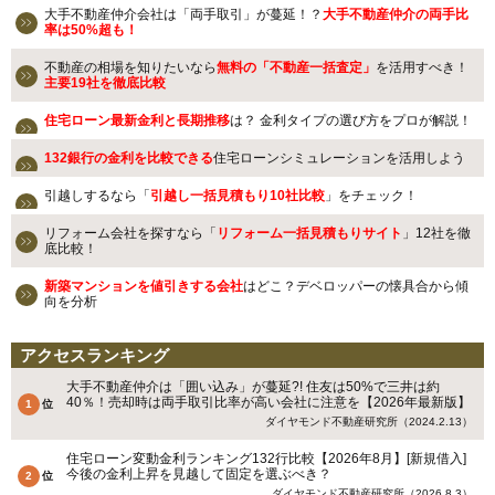
大手不動産仲介会社は「両手取引」が蔓延！？
大手不動産仲介の両手比
率は50%超も！
不動産の相場を知りたいなら
無料の「不動産一括査定」
を活用すべき！
主要19社を徹底比較
住宅ローン最新金利と長期推移
は？ 金利タイプの選び方をプロが解説！
132銀行の金利を比較できる
住宅ローンシミュレーションを活用しよう
引越しするなら「
引越し一括見積もり10社比較
」をチェック！
リフォーム会社を探すなら「
リフォーム一括見積もりサイト
」12社を徹
底比較！
新築マンションを値引きする会社
はどこ？デベロッパーの懐具合から傾
向を分析
アクセスランキング
大手不動産仲介は「囲い込み」が蔓延?! 住友は50%で三井は約
40％！売却時は両手取引比率が高い会社に注意を【2026年最新版】
ダイヤモンド不動産研究所（2024.2.13）
住宅ローン変動金利ランキング132行比較【2026年8月】[新規借入]
今後の金利上昇を見越して固定を選ぶべき？
ダイヤモンド不動産研究所（2026.8.3）