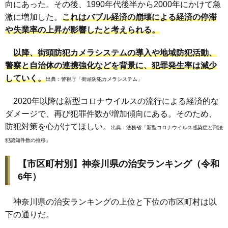
向にあった。その後、1990年代後半から2000年にかけて急
激に増加した。
これはバブル経済の崩壊による経済の停滞
や失業率の上昇が影響したと考えられる。
以降、街頭防犯カメラシステムの導入や地域防犯活動、
警察と自治体の連携強化などを背景に、犯罪発生率は減少
していく。
出典：
警視庁「街頭防犯カメラシステム」
2020年以降は新型コロナウイルスの流行による経済的な
ダメージで、再び犯罪件数が増加傾向にある。そのため、
防犯対策を心がけてほしい。
出典：
法務省「新型コロナウイルス感染症と刑法
犯認知件数の推移」
【市区町村別】神奈川県の治安ランキング（令和
6年）
神奈川県の治安ランキングの上位と下位の市区町村は以
下の通りだ。