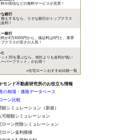
証料や団信などの無料サービスが充実！
そな銀行
り換えするなら、りそな銀行がトップクラス
低金利！
ニー銀行
数料が4万4000円から、保証料は0円と、業界
ップクラスの安さが人気！
ルヒ
ラット35を選ぶなら、他社よりも金利が低い
スーパーフラット」がお得！
»住宅ローンおすすめ比較一覧
ヤモンド不動産研究所のお役立ち情報
産の相場・価格データベース
ローン比較
済額シミュレーション（新規）
入可能額シミュレーション
宅ローン控除シミュレーション
宅ローン金利推移