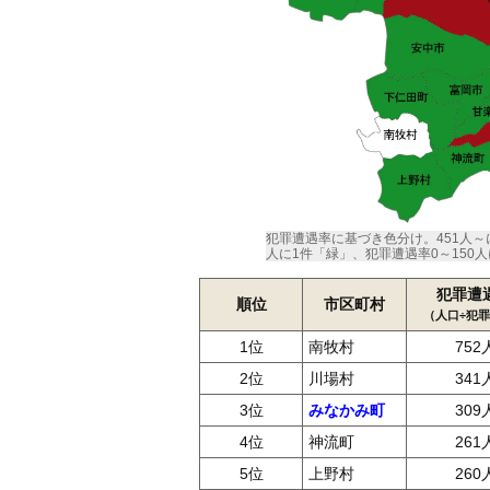
犯罪遭遇率に基づき色分け。451人～に1
人に1件「緑」、犯罪遭遇率0～150人
犯罪遭
順位
市区町村
（人口÷犯
1位
南牧村
752
2位
川場村
341
3位
みなかみ町
309
4位
神流町
261
5位
上野村
260