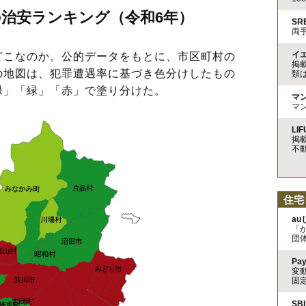
治安ランキング（令和6年）
S
両
イ
こなのか。公的データをもとに、市区町村の
掲
の地図は、犯罪遭遇率に基づき色分けしたもの
類
緑」「緑」「赤」で塗り分けた。
マ
マ
LIF
掲
不
住宅
a
「
団
Pa
変
固
SB