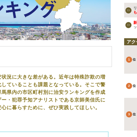
リ
も
新
ッ
アク
）
安状況に大きな差がある。近年は特殊詐欺の増
化していることも課題となっている。そこで警
群馬県内の市区町村別に治安ランキングを作成
ザー・犯罪予知アナリストである京師美佳氏に
安心に暮らすために、ぜひ実践してほしい。