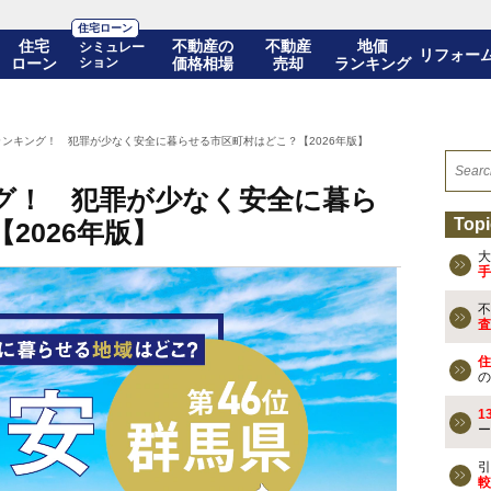
住宅ローン
住宅
不動産の
不動産
地価
シミュレー
リフォー
ローン
ション
価格相場
売却
ランキング
ンキング！ 犯罪が少なく安全に暮らせる市区町村はどこ？【2026年版】
グ！ 犯罪が少なく安全に暮ら
Topi
2026年版】
大
手
不
査
住
の
1
ー
引
較