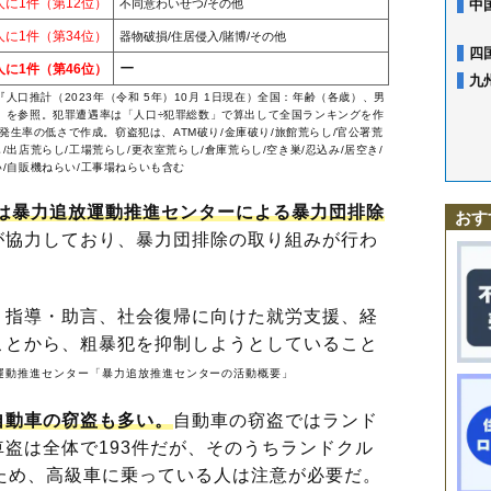
2人に1件（第12位）
不同意わいせつ/その他
中
3人に1件（第34位）
器物破損/住居侵入/賭博/その他
四
ー
3人に1件（第46位）
九
『
人口推計（2023年（令和 5年）10月 1日現在）全国：年齢（各歳）、男
‐』を参照。犯罪遭遇率は「人口÷犯罪総数」で算出して全国ランキングを作
生率の低さで作成。窃盗犯は、ATM破り/金庫破り/旅館荒らし/官公署荒
/出店荒らし/工場荒らし/更衣室荒らし/倉庫荒らし/空き巣/忍込み/居空き/
い/自販機ねらい/工事場ねらいも含む
には暴力追放運動推進センターによる暴力団排除
おす
が協力しており、暴力団排除の取り組みが行わ
指導・助言、社会復帰に向けた就労支援、経
ことから、粗暴犯を抑制しようとしていること
運動推進センター「暴力追放推進センターの活動概要」
自動車の窃盗も多い。
自動車の窃盗ではランド
盗は全体で193件だが、そのうちランドクル
ため、高級車に乗っている人は注意が必要だ。