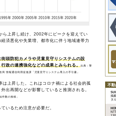
から上昇し続け、2002年にピークを迎えてい
の経済悪化や失業増、都市化に伴う地域連帯力
は街頭防犯カメラや児童見守りシステムの設
・行政の連携強化などの成果とみられる。
出典：
警
政局 情報通信利用促進課「児童見守りシステム導入の手引書」
生率は上昇した。これはコロナ禍による社会的孤
不動
、外出再開などが影響していると推測される。
SU
掲
知件数の推移」
タ
ているため注意が必要だ。
HO
N
13