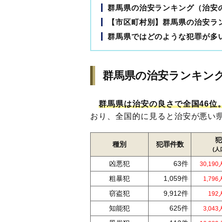
群馬県の治安ランキング（治安の
【市区町村別】群馬県の治安ラ
群馬県ではどのような犯罪が多
群馬県の治安ランキング
群馬県は治安の良さで全国46位
おり、全国的に見ると治安が悪い
犯
種別
犯罪件数
(人
凶悪犯
63件
30,19
粗暴犯
1,059件
1,79
窃盗犯
9,912件
19
知能犯
625件
3,04