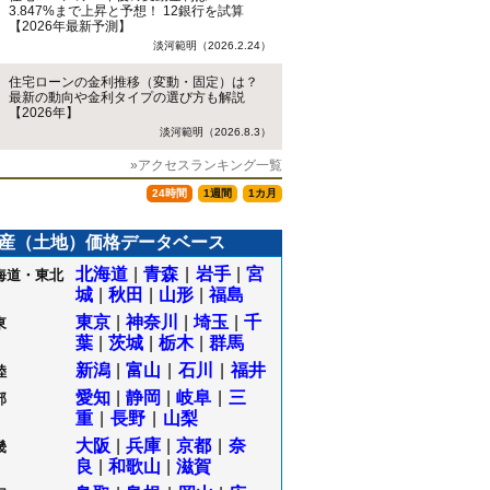
3.847%まで上昇と予想！ 12銀行を試算
【2026年最新予測】
淡河範明（2026.2.24）
住宅ローンの金利推移（変動・固定）は？
最新の動向や金利タイプの選び方も解説
【2026年】
淡河範明（2026.8.3）
»アクセスランキング一覧
24時間
1週間
1カ月
産（土地）価格データベース
北海道
|
青森
|
岩手
|
宮
海道・東北
城
|
秋田
|
山形
|
福島
東京
|
神奈川
|
埼玉
|
千
東
葉
|
茨城
|
栃木
|
群馬
新潟
|
富山
|
石川
|
福井
陸
愛知
|
静岡
|
岐阜
|
三
部
重
|
長野
|
山梨
大阪
|
兵庫
|
京都
|
奈
畿
良
|
和歌山
|
滋賀