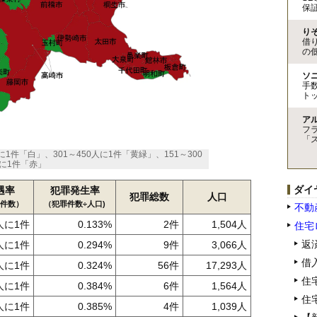
保
り
借
の
ソ
手
ト
ア
フ
「
件「白」、301～450人に1件「黄緑」、151～300
に1件「赤」
ダイ
遇率
犯罪発生率
犯罪総数
人口
罪件数）
（犯罪件数÷人口)
不動
人に1件
0.133%
2件
1,504人
住宅
返
人に1件
0.294%
9件
3,066人
借
人に1件
0.324%
56件
17,293人
住
人に1件
0.384%
6件
1,564人
住
人に1件
0.385%
4件
1,039人