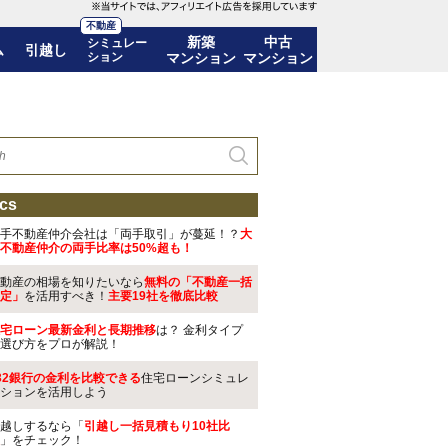
不動産
新築
中古
シミュレー
ム
引越し
ション
マンション
マンション
cs
手不動産仲介会社は「両手取引」が蔓延！？
大
不動産仲介の両手比率は50%超も！
動産の相場を知りたいなら
無料の「不動産一括
定」
を活用すべき！
主要19社を徹底比較
宅ローン最新金利と長期推移
は？ 金利タイプ
選び方をプロが解説！
32銀行の金利を比較できる
住宅ローンシミュレ
ションを活用しよう
越しするなら「
引越し一括見積もり10社比
」をチェック！