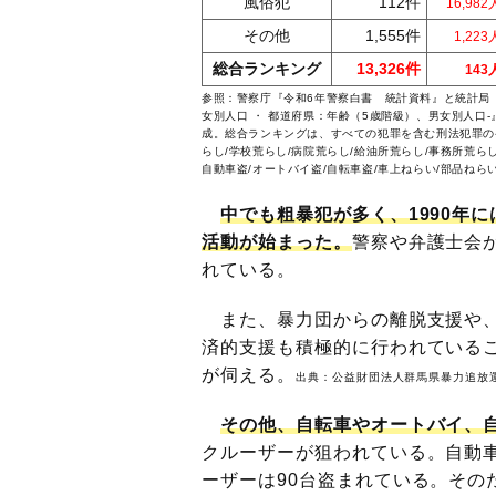
風俗犯
112件
16,98
その他
1,555件
1,22
総合ランキング
13,326件
14
参照：警察庁『
令和6年警察白書 統計資料
』と統計局
女別人口 ・ 都道府県：年齢（5歳階級）、男女別人口
成。総合ランキングは、すべての犯罪を含む刑法犯罪の発
らし/学校荒らし/病院荒らし/給油所荒らし/事務所荒らし
自動車盗/オートバイ盗/自転車盗/車上ねらい/部品ねら
中でも粗暴犯が多く、1990年
活動が始まった。
警察や弁護士会
れている。
また、暴力団からの離脱支援や、
済的支援も積極的に行われている
が伺える。
出典：
公益財団法人群馬県暴力追放
その他、自転車やオートバイ、
クルーザーが狙われている。自動車
ーザーは90台盗まれている。その