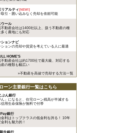
REリアルティ
[NEW!]
手取引・囲い込みなく売却を依頼可能
エウール
載不動産会社は1400社以上、扱う不動産の種
は多く農地にも対応
ンションナビ
ンションの売却や賃貸を考えている人に最適
ULL HOME'S
載不動産会社は約1700社で最大級、対応する
動産の種類も幅広い
»不動産を高値で売却する方法一覧
ローン主要銀行一覧はこちら
uじぶん銀行
がん」になると、住宅ローン残高が半減する
体信用生命保険が無料で付帯
yPay銀行
動金利はトップクラスの低金利を誇る！ 10年
定金利も魅力的！
I新生銀行