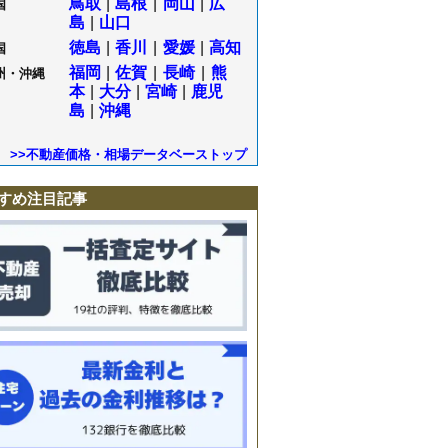
鳥取
|
島根
|
岡山
|
広
国
島
|
山口
徳島
|
香川
|
愛媛
|
高知
国
福岡
|
佐賀
|
長崎
|
熊
州・沖縄
本
|
大分
|
宮崎
|
鹿児
島
|
沖縄
>>不動産価格・相場データベーストップ
すめ注目記事