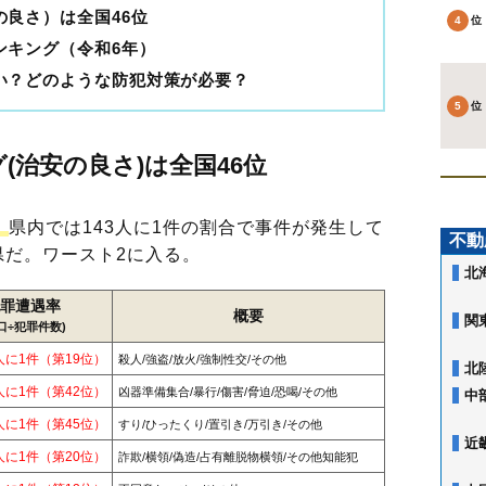
良さ）は全国46位
ンキング（令和6年）
い？どのような防犯対策が必要？
(治安の良さ)は全国46位
。
県内では143人に1件の割合で事件が発生して
不動
県だ。ワースト2に入る。
北
罪遭遇率
概要
関
口÷犯罪件数)
0人に1件（第19位）
殺人/強盗/放火/強制性交/その他
北
6人に1件（第42位）
凶器準備集合/暴行/傷害/脅迫/恐喝/その他
中
2人に1件（第45位）
すり/ひったくり/置引き/万引き/その他
近
3人に1件（第20位）
詐欺/横領/偽造/占有離脱物横領/その他知能犯