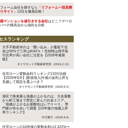
フォーム会社を探すなら「
リフォーム一括見積
りサイト
」12社を徹底比較！
築マンションを値引きする会社
はどこ？デベロ
パーの懐具合から傾向を分析
セスランキング
大手不動産仲介は「囲い込み」が蔓延?! 住
友は50%で三井は約40％！売却時は両手取
引比率が高い会社に注意を【2026年最新
版】
ダイヤモンド不動産研究所（2024.2.13）
住宅ローン変動金利ランキング132行比較
【2026年8月】[新規借入]今後の金利上昇を
見越して固定を選ぶべき？
ダイヤモンド不動産研究所（2026.8.3）
港区で将来最も地価が上がるのは、大名屋敷
から町工場まで歴史に富んだ白金エリア。
「地価が上がるお屋敷街はレアケース」 専
門家が街を歩いて調査【10年後の地価上昇
率ランキング】
中川寛子（2026.8.6）
住宅ローンの10年後の変動金利は2.322%〜