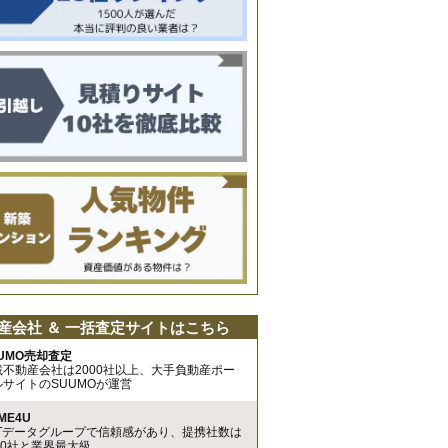
産会社 ＆ 一括査定サイトはこちら
UMO売却査定
載不動産会社は2000社以上、大手負動産ポー
ルサイトのSUUMOが運営
ME4U
TTデータグループで信頼感があり、提携社数は
00社と業界最大級