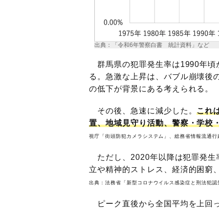
出典：「令和6年警察白書 統計資料」など
群馬県の犯罪発生率は1990年頃
る。急激な上昇は、バブル崩壊後
の低下が背景にある考えられる。
その後、急速に減少した。
これ
置、地域見守り活動、警察・学校
視庁「街頭防犯カメラシステム」
、
総務省情報流通行
ただし、2020年以降は犯罪発
立や精神的ストレス、経済的困窮
出典：
法務省「新型コロナウイルス感染症と刑法犯認
ピーク直後から全国平均を上回っ