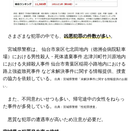
さまざまな犯罪の中でも、
凶悪犯罪の件数が多い
。
宮城県警察は、 仙台市泉区七北田地内（徳洲会病院駐車
場）における男性殺人・死体遺棄事件 志津川町竹川原地内
における夫婦殺人事件 仙台市青葉区稲荷小路地内における
路上強盗致死事件 など未解決事件に関する情報提供、捜査
の協力を依頼している。
出典：
宮城県警察「未解決事件に関する情報提供のお願
い」
また、不同意わいせつも多い。帰宅途中の女性をねらっ
た事件が多発している。
出典：
宮城県警察「性犯罪捜査」
悪質な犯罪の遭遇率が高いため注意が必要だ。