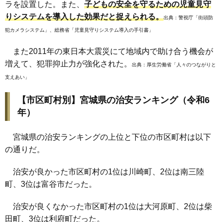
ラを設置した。また、
子どもの安全を守るための児童見守
りシステムを導入した効果だと捉えられる。
出典：
警視庁「街頭防
犯カメラシステム」
、
総務省「児童見守りシステム導入の手引書」
また2011年の東日本大震災にて地域内で助け合う機会が
増えて、犯罪抑止力が強化された。
出典：
厚生労働省「人々のつながりと
支えあい」
【市区町村別】宮城県の治安ランキング（令和6
年）
宮城県の治安ランキングの上位と下位の市区町村は以下
の通りだ。
治安が良かった市区町村の1位は川崎町、2位は南三陸
町、3位は富谷市だった。
治安が良くなかった市区町村の1位は大河原町、2位は柴
田町、3位は利府町だった。