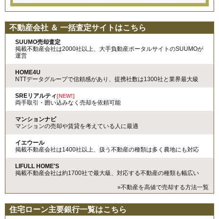
不動産会社 ＆ 一括査定サイトはこちら
SUUMO売却査定
掲載不動産会社は2000社以上、大手負動産ポータルサイトのSUUMOが
運営
HOME4U
NTTデータグループで信頼感があり、提携社数は1300社と業界最大級
SREリアルティ
[NEW!]
両手取引・囲い込みなく売却を依頼可能
マンションナビ
マンションの売却や賃貸を考えている人に最適
イエウール
掲載不動産会社は1400社以上、扱う不動産の種類は多く農地にも対応
LIFULL HOME'S
掲載不動産会社は約1700社で最大級、対応する不動産の種類も幅広い
»不動産を高値で売却する方法一覧
住宅ローン主要銀行一覧はこちら