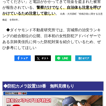
ってください」と電話がかかってきて現金を盗まれた被害
が報告されている。
警察だけでなく、自治体も注意を呼び
かけているため注意して欲しい
。
出典
：
大河原町「特殊詐欺に関する注意
喚起 令和6年」
◆ダイヤモンド不動産研究所では、宮城県の治安ランキ
ングの総合順位の公開、日本初の女性防犯アドバイザーで
ある京師美佳氏に伺った防犯対策を紹介しているため、ぜ
ひ参考にしてほしい
◆防犯カメラ設置110番 無料見積もり