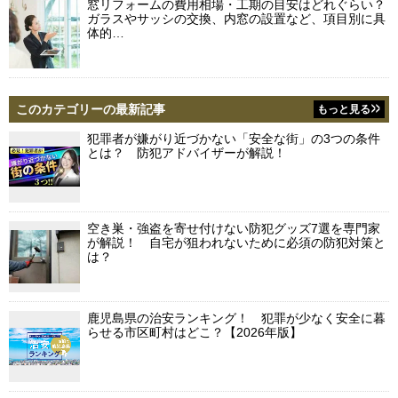
窓リフォームの費用相場・工期の目安はどれぐらい？
ガラスやサッシの交換、内窓の設置など、項目別に具
体的…
このカテゴリーの最新記事
もっと見る
犯罪者が嫌がり近づかない「安全な街」の3つの条件
とは？ 防犯アドバイザーが解説！
空き巣・強盗を寄せ付けない防犯グッズ7選を専門家
が解説！ 自宅が狙われないために必須の防犯対策と
は？
鹿児島県の治安ランキング！ 犯罪が少なく安全に暮
らせる市区町村はどこ？【2026年版】