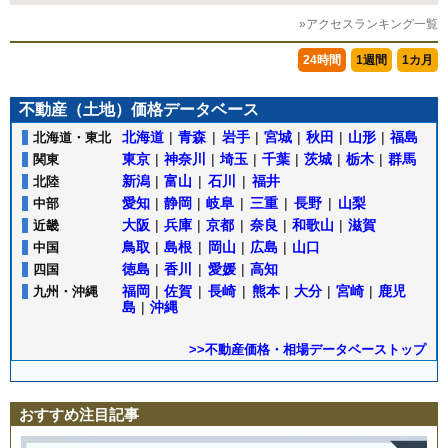
»アクセスランキング一覧
24時間
1週間
1カ月
不動産（土地）価格データベース
北海道
|
青森
|
岩手
|
宮城
|
秋田
|
山形
|
福島
北海道・東北
東京
|
神奈川
|
埼玉
|
千葉
|
茨城
|
栃木
|
群馬
関東
新潟
|
富山
|
石川
|
福井
北陸
愛知
|
静岡
|
岐阜
|
三重
|
長野
|
山梨
中部
大阪
|
兵庫
|
京都
|
奈良
|
和歌山
|
滋賀
近畿
鳥取
|
島根
|
岡山
|
広島
|
山口
中国
徳島
|
香川
|
愛媛
|
高知
四国
福岡
|
佐賀
|
長崎
|
熊本
|
大分
|
宮崎
|
鹿児
九州・沖縄
島
|
沖縄
>>不動産価格・相場データベーストップ
おすすめ注目記事