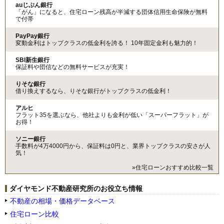
auじぶん銀行
「がん」になると、住宅ローン残高が半減する団体信用生命保険が無料
で付帯
PayPay銀行
変動金利はトップクラスの低金利を誇る！ 10年固定金利も魅力的！
SBI新生銀行
保証料や団信などの無料サービスが充実！
りそな銀行
借り換えするなら、りそな銀行がトップクラスの低金利！
アルヒ
フラット35を選ぶなら、他社よりも金利が低い「スーパーフラット」が
お得！
ソニー銀行
手数料が4万4000円から、保証料は0円と、業界トップクラスの安さが人
気！
»住宅ローンおすすめ比較一覧
ダイヤモンド不動産研究所のお役立ち情報
不動産の相場・価格データベース
住宅ローン比較