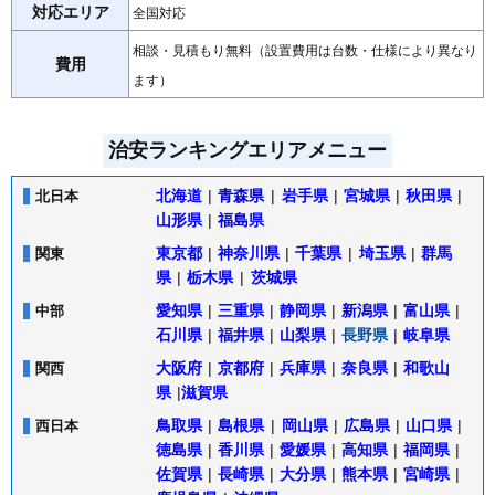
対応エリア
全国対応
相談・見積もり無料（設置費用は台数・仕様により異なり
費用
ます）
治安ランキングエリアメニュー
北海道
|
青森県
|
岩手県
|
宮城県
|
秋田県
|
北日本
山形県
|
福島県
東京都
|
神奈川県
|
千葉県
|
埼玉県
|
群馬
関東
県
|
栃木県
|
茨城県
愛知県
|
三重県
|
静岡県
|
新潟県
|
富山県
|
中部
石川県
|
福井県
|
山梨県
|
長野県
|
岐阜県
大阪府
|
京都府
|
兵庫県
|
奈良県
|
和歌山
関西
県
|
滋賀県
鳥取県
|
島根県
|
岡山県
|
広島県
|
山口県
|
西日本
徳島県
|
香川県
|
愛媛県
|
高知県
|
福岡県
|
佐賀県
|
長崎県
|
大分県
|
熊本県
|
宮崎県
|