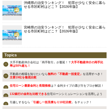
沖縄県の治安ランキング！ 犯罪が少なく安全に暮ら
せる市区町村はどこ？【2026年版】
宮崎県の治安ランキング！ 犯罪が少なく安全に暮ら
せる市区町村はどこ？【2026年版】
Topics
大手不動産仲介会社は「両手取引」が蔓延！？
大手不動産仲介の両手比
率は50%超も！
不動産の相場を知りたいなら
無料の「不動産一括査定」
を活用すべき！
主要19社を徹底比較
住宅ローン最新金利と長期推移
は？ 金利タイプの選び方をプロが解説！
132銀行の金利を比較できる
住宅ローンシミュレーションを活用しよう
引越しするなら「
引越し一括見積もり10社比較
」をチェック！