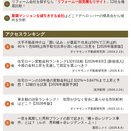
リフォーム会社を探すなら「
リフォーム一括見積もりサイト
」12社を徹
底比較！
新築マンションを値引きする会社
はどこ？デベロッパーの懐具合から傾
向を分析
アクセスランキング
大手不動産仲介は「囲い込み」が蔓延?! 住友は50%で三井は約
40％！売却時は両手取引比率が高い会社に注意を【2026年最新版】
ダイヤモンド不動産研究所（2024.2.13）
住宅ローン変動金利ランキング132行比較【2026年8月】[新規借入]
今後の金利上昇を見越して固定を選ぶべき？
ダイヤモンド不動産研究所（2026.8.3）
住宅ローンの10年後の変動金利は2.322%〜3.847%まで上昇と予
想！ 12銀行を試算【2026年最新予測】
淡河範明（2026.2.24）
東京都の治安ランキング！ 犯罪が少なく安全に暮らせる市区町村
はどこ？【2026年版】
ダイヤモンド不動産研究所（2025.10.1）
一世を風靡した秀和ブランドの影で起きた「幡ヶ谷レジデンス事
件」とは？（ルポ 秀和幡ヶ谷レジデンス＜上＞）
栗田シメイ（2025.6.6）