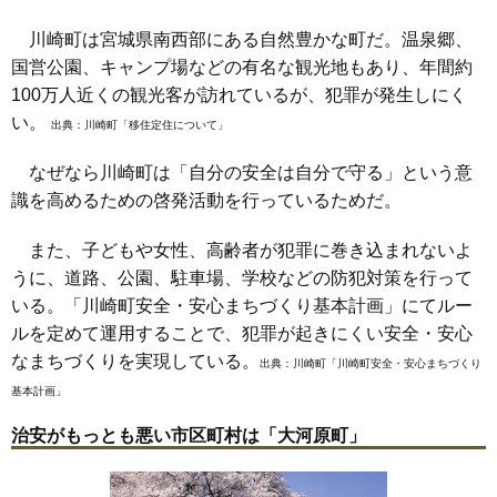
川崎町は宮城県南西部にある自然豊かな町だ。温泉郷、
国営公園、キャンプ場などの有名な観光地もあり、年間約
100万人近くの観光客が訪れているが、犯罪が発生しにく
い。
出典：
川崎町「移住定住について」
なぜなら川崎町は「自分の安全は自分で守る」という意
識を高めるための啓発活動を行っているためだ。
また、子どもや女性、高齢者が犯罪に巻き込まれないよ
うに、道路、公園、駐車場、学校などの防犯対策を行って
いる。「川崎町安全・安心まちづくり基本計画」にてルー
ルを定めて運用することで、犯罪が起きにくい安全・安心
なまちづくりを実現している。
出典：
川崎町「川崎町安全・安心まちづくり
基本計画」
治安がもっとも悪い市区町村は「大河原町」