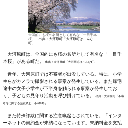
全国的にも桜の名所として有名な「一目千本
桜」
出典：大河原町「大河原町はこんな
町」
大河原町は、全国的にも桜の名所として有名な「一目千
本桜」がある町だ。
出典：
大河原町「大河原町はこんな町」
近年、大河原町では不審者が出没している。特に、小学
生らがカメラで撮影される事案が発生している。また帰宅
途中の女子小学生が下半身を触られる事案が発生してお
り、子どもの見守り活動を呼び掛けている。
出典：
大河原町「不審
者等に関する注意喚起 令和6年」
また特殊詐欺に関する注意喚起もされている。「インタ
ーネットの契約金が未納になっています。未納料金を支払