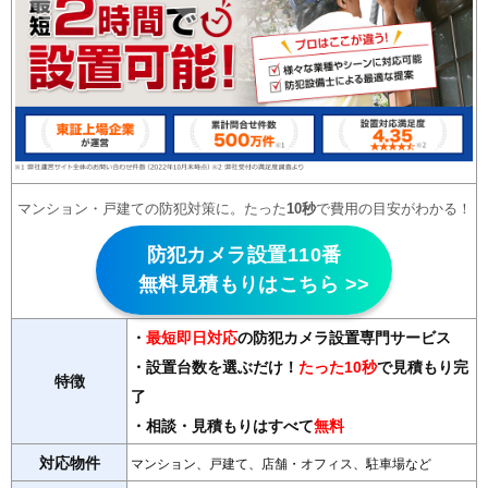
マンション・戸建ての防犯対策に。たった
10秒
で費用の目安がわかる！
防犯カメラ設置110番
無料見積もりはこちら >>
・
最短即日対応
の防犯カメラ設置専門サービス
・設置台数を選ぶだけ！
たった10秒
で見積もり完
特徴
了
・相談・見積もりはすべて
無料
対応物件
マンション、戸建て、店舗・オフィス、駐車場など