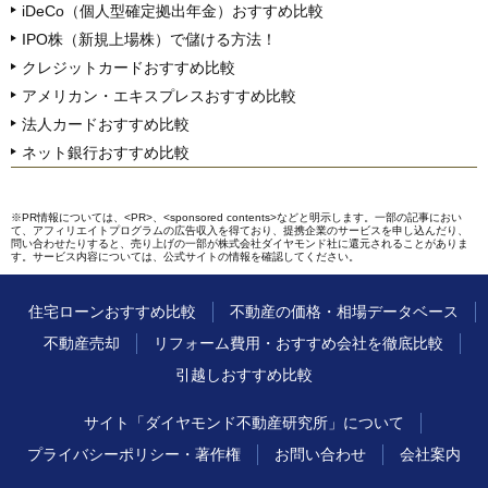
iDeCo（個人型確定拠出年金）おすすめ比較
IPO株（新規上場株）で儲ける方法！
クレジットカードおすすめ比較
アメリカン・エキスプレスおすすめ比較
法人カードおすすめ比較
ネット銀行おすすめ比較
※PR情報については、<PR>、<sponsored contents>などと明示します。一部の記事におい
て、アフィリエイトプログラムの広告収入を得ており、提携企業のサービスを申し込んだり、
問い合わせたりすると、売り上げの一部が株式会社ダイヤモンド社に還元されることがありま
す。サービス内容については、公式サイトの情報を確認してください。
住宅ローンおすすめ比較
不動産の価格・相場データベース
不動産売却
リフォーム費用・おすすめ会社を徹底比較
引越しおすすめ比較
サイト「ダイヤモンド不動産研究所」について
プライバシーポリシー・著作権
お問い合わせ
会社案内