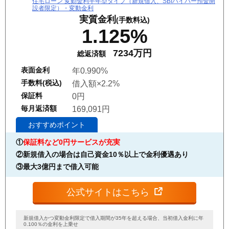
住宅ローン 変動金利半年型タイプ（新規借入、SBIハイパー預金開
設者限定）・変動金利
実質金利
(手数料込)
1.125%
7234万円
総返済額
表面金利
年0.990%
手数料(税込)
借入額×2.2%
保証料
0円
毎月返済額
169,091円
おすすめポイント
①
保証料など0円サービスが充実
②新規借入の場合は自己資金10％以上で金利優遇あり
③最大3億円まで借入可能
公式サイトはこちら
新規借入かつ変動金利限定で借入期間が35年を超える場合、当初借入金利に年
0.100％の金利を上乗せ