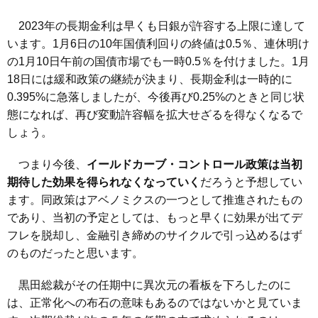
2023年の長期金利は早くも日銀が許容する上限に達して
います。1月6日の10年国債利回りの終値は0.5％、連休明け
の1月10日午前の国債市場でも一時0.5％を付けました。1月
18日には緩和政策の継続が決まり、長期金利は一時的に
0.395%に急落しましたが、今後再び0.25%のときと同じ状
態になれば、再び変動許容幅を拡大せざるを得なくなるで
しょう。
つまり今後、
イールドカーブ・コントロール政策は当初
期待した効果を得られなくなっていく
だろうと予想してい
ます。同政策はアベノミクスの一つとして推進されたもの
であり、当初の予定としては、もっと早くに効果が出てデ
フレを脱却し、金融引き締めのサイクルで引っ込めるはず
のものだったと思います。
黒田総裁がその任期中に異次元の看板を下ろしたのに
は、正常化への布石の意味もあるのではないかと見ていま