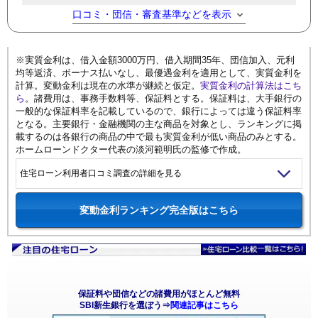
口コミ・団信・審査基準などを表示
※実質金利は、借入金額3000万円、借入期間35年、団信加入、元利
均等返済、ボーナス払いなし、最優遇金利を適用として、実質金利を
計算。変動金利は現在の水準が継続と仮定。
実質金利の計算法はこち
ら
。諸費用は、事務手数料等、保証料とする。保証料は、大手銀行の
一般的な保証料率を記載しているので、銀行によっては違う保証料率
となる。主要銀行・金融機関の主な商品を対象とし、ランキングに掲
載するのは各銀行の商品の中で最も実質金利が低い商品のみとする。
ホームローンドクター代表の淡河範明氏の監修で作成。
住宅ローン利用者口コミ調査の詳細を見る
変動金利ランキング完全版はこちら
保証料や団信などの諸費用がほとんど無料
SBI新生銀行を選ぼう⇒
関連記事はこちら