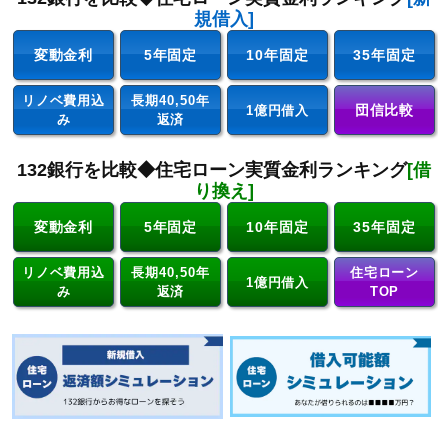
規借入]
変動金利
5年固定
10年固定
35年固定
リノベ費用込
長期40,50年
団信比較
1億円借入
み
返済
132銀行を比較◆住宅ローン実質金利ランキング
[借
り換え]
変動金利
5年固定
10年固定
35年固定
リノベ費用込
長期40,50年
住宅ローン
1億円借入
み
返済
TOP