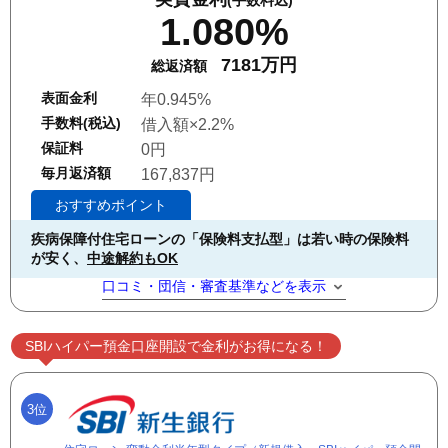
(手数料込)
1.080%
7181万円
総返済額
表面金利
年0.945%
手数料(税込)
借入額×2.2%
保証料
0円
毎月返済額
167,837円
おすすめポイント
疾病保障付住宅ローンの「保険料支払型」は若い時の保険料
が安く、
中途解約もOK
口コミ・団信・審査基準などを表示
SBIハイパー預金口座開設で金利がお得になる！
3位