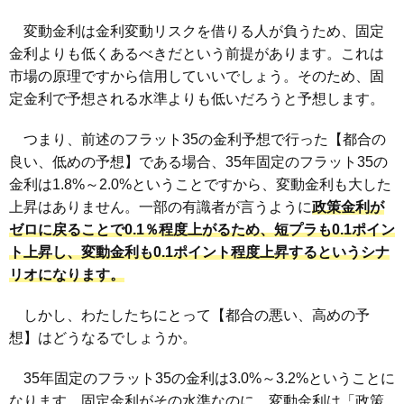
変動金利は金利変動リスクを借りる人が負うため、固定
金利よりも低くあるべきだという前提があります。これは
市場の原理ですから信用していいでしょう。そのため、固
定金利で予想される水準よりも低いだろうと予想します。
つまり、前述のフラット35の金利予想で行った【都合の
良い、低めの予想】である場合、35年固定のフラット35の
金利は1.8%～2.0%ということですから、変動金利も大した
上昇はありません。一部の有識者が言うように
政策金利が
ゼロに戻ることで0.1％程度上がるため、短プラも0.1ポイン
ト上昇し、変動金利も0.1ポイント程度上昇するというシナ
リオになります。
しかし、わたしたちにとって【都合の悪い、高めの予
想】はどうなるでしょうか。
35年固定のフラット35の金利は3.0%～3.2%ということに
なります。固定金利がその水準なのに、変動金利は「政策