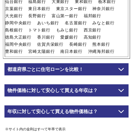
仙台銀行
福島銀行
大東銀行
東和銀行
栃木銀行
京葉銀行
東日本銀行
東京スター銀行
神奈川銀行
大光銀行
長野銀行
富山第一銀行
福邦銀行
静岡中央銀行
あいち銀行
名古屋銀行
みなと銀行
島根銀行
トマト銀行
もみじ銀行
西京銀行
徳島大正銀行
香川銀行
愛媛銀行
高知銀行
福岡中央銀行
佐賀共栄銀行
長崎銀行
熊本銀行
豊和銀行
宮崎太陽銀行
南日本銀行
沖縄海邦銀行
都道府県ごとに住宅ローンを比較！
物件価格に対して安心して買える年収は？
年収に対して安心して買える物件価格は？
※サイト内の金利はすべて年率で表示