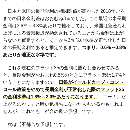
日本と米国の長期金利の相関関係が高かった2018年ごろ
までの日米金利差はおおむね3％でした。ここ最近の米長期
金利は3.6％～3.8%あたりで推移しており、米国は急激な利
上げによる景気後退が懸念されていることから金利は上が
らないと仮定すると、そこから3％低い水準が正常化した日
本の長期金利であると推定できます。
つまり、0.6%～0.8%
あたりが適正な水準です。
これを現在のフラット35の金利に照らし合わせてみる
と、長期金利がおおむね0.5%のときにフラット35は1.7%と
いうことになりますので、
日銀がイールドカーブ・コント
ロール政策をやめて長期金利が正常化した際のフラット35
の金利水準は1.8%～2.0%あたりになります。
「エー！まだ
上がるのか…」と暗い気持ちになった人もいるかもしれま
せんが、これでも「都合の良い予想」です。
次は【不都合な予想】です。