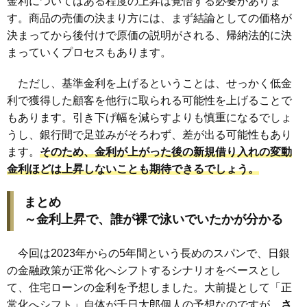
金利についてはある程度の上昇は覚悟する必要がありま
す。商品の売価の決まり方には、まず結論としての価格が
決まってから後付けで原価の説明がされる、帰納法的に決
まっていくプロセスもあります。
ただし、基準金利を上げるということは、せっかく低金
利で獲得した顧客を他行に取られる可能性を上げることで
もあります。引き下げ幅を減らすよりも慎重になるでしょ
うし、銀行間で足並みがそろわず、差が出る可能性もあり
ます。
そのため、金利が上がった後の新規借り入れの変動
金利ほどは上昇しないことも期待できるでしょう。
まとめ
～金利上昇で、誰が裸で泳いでいたかが分かる
今回は2023年からの5年間という長めのスパンで、日銀
の金融政策が正常化へシフトするシナリオをベースとし
て、住宅ローンの金利を予想しました。大前提として「正
常化へシフト」自体が千日太郎個人の予想なのですが、
さ