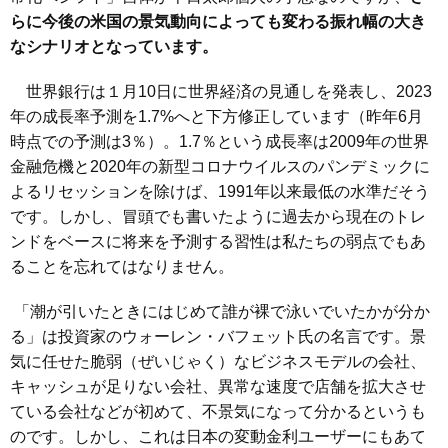
らに今後の米国の景気動向によっても変わる振れ幅の大き
なシナリオとなっています。
世界銀行は１月10日に世界経済の見通しを発表し、2023
年の成長率予測を1.7%へと下方修正しています（昨年6月
時点での予測は3％）。1.7％という成長率は2009年の世界
金融危機と2020年の新型コロナウイルスのパンデミックに
よるリセッションを除けば、1991年以来最低の水準だそう
です。しかし、冒頭でも書いたように過去から現在のトレ
ンドをベースに将来を予測する習性は私たちの弱点でもあ
ることを忘れてはなりません。
「潮が引いたときにはじめて誰が裸で泳いでいたかが分か
る」は投資家のウォーレン・バフェット氏の名言です。景
気に任せた脆弱（ぜいじゃく）なビジネスモデルの会社、
キャッシュが足りない会社、異常な速度で店舗を拡大させ
ている会社などが初めて、不景気になって分かるというも
のです。しかし、これは日本の変動金利ユーザーにもあて