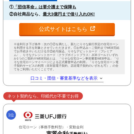
①
「団信革命」は要介護まで保障も
②自社商品なら、
最大3億円まで借り入れOK!
公式サイトはこちら
※金利引き下げ条件：次の①②を満たし、新たにりそな銀行所定の住宅ローン
を利用する方を対象とさせていただきます。①お申込み～ご契約までWEB完結
でお手続き※いただける方②給与振込、りそなデビットカード〈プレミア
ム〉、りそなクレジットカード〈クラブポイントプラス〉JCBゴールドいずれ
か1つのご契約※WEB完結とは、「りそな住宅ローン事前審査WEB申込」「り
そな住宅ローンマイページによる正式審査申込の利用」「りそな住宅ローン電
子契約サービスの利用（非対面電子契約、店頭電子契約のいずれも可）」の全
てをご利用いただくことです。
口コミ・団信・審査基準などを表示
ネット契約なら、印紙代が不要でお得
1位
住宅ローン（事務手数料型）・変動金利
実質金利