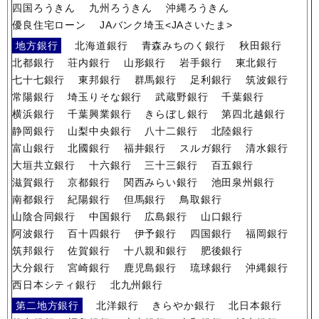
四国ろうきん
九州ろうきん
沖縄ろうきん
優良住宅ローン
JAバンク埼玉<JAさいたま>
地方銀行
北海道銀行
青森みちのく銀行
秋田銀行
北都銀行
荘内銀行
山形銀行
岩手銀行
東北銀行
七十七銀行
東邦銀行
群馬銀行
足利銀行
筑波銀行
常陽銀行
埼玉りそな銀行
武蔵野銀行
千葉銀行
横浜銀行
千葉興業銀行
きらぼし銀行
第四北越銀行
静岡銀行
山梨中央銀行
八十二銀行
北陸銀行
富山銀行
北國銀行
福井銀行
スルガ銀行
清水銀行
大垣共立銀行
十六銀行
三十三銀行
百五銀行
滋賀銀行
京都銀行
関西みらい銀行
池田泉州銀行
南都銀行
紀陽銀行
但馬銀行
鳥取銀行
山陰合同銀行
中国銀行
広島銀行
山口銀行
阿波銀行
百十四銀行
伊予銀行
四国銀行
福岡銀行
筑邦銀行
佐賀銀行
十八親和銀行
肥後銀行
大分銀行
宮崎銀行
鹿児島銀行
琉球銀行
沖縄銀行
西日本シティ銀行
北九州銀行
第二地方銀行
北洋銀行
きらやか銀行
北日本銀行