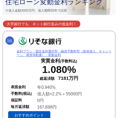
住宅ローン変動金利ランキング
※借入金額3000万円、借入期間35年で試算
大手銀行でも、ネット銀行並みの低金利！
1位
金利プラン・固定金利選択型・融資手数料型（新規借入、キャンペ
ーン、環境等配慮）・変動金利
実質金利
(手数料込)
1.080%
7181万円
総返済額
表面金利
年0.940%
手数料(税込)
借入額×2.2%＋55000円
保証料
0円
毎月返済額
167,698円
おすすめポイント