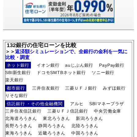
132銀行の住宅ローンを比較
＞＞
返済額シミュレーションで、全銀行の金利を一気に
比較・調査
ネット銀行
イオン銀行
auじぶん銀行
PayPay銀行
SBI新生銀行
ドコモSMTBネット銀行
ソニー銀行
楽天銀行
都市銀行
三井住友銀行
三菱ＵＦＪ銀行
みずほ銀行
りそな銀行
信託銀行 ・その他金融機関
アルヒ
SBIマネープラザ
三井住友信託銀行
三菱ＵＦＪ信託銀行
中央労働金庫
北海道ろうきん
東北ろうきん
新潟ろうきん
長野ろうきん
静岡ろうきん
北陸ろうきん
東海ろうきん
近畿ろうきん
中国ろうきん