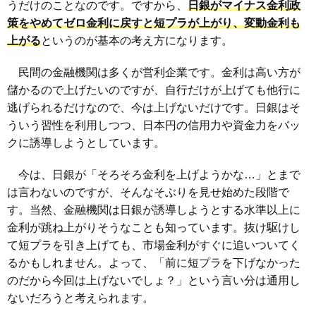
うだけのことなのです。ですから、
日銀がマイナス金利政
策をやめてゼロ金利に戻すと短プラが上がり、変動金利も
上がる
というのが基本の考え方になります。
民間の金融機関は多くが営利企業です。金利は高い方が
儲かるので上げたいのですが、自行だけが上げても他行に
逃げられるだけなので、今は上げないだけです。日銀はそ
ういう習性を利用しつつ、日本円の信用力や資金力をバッ
クに誘導しようとしています。
今は、日銀が「そろそろ金利を上げようかな…」とまで
は言わないのですが、そんなそぶりを見せ始めた段階で
す。当然、金融機関は日銀が誘導しようとする水準以上に
金利が跳ね上がりそうなことも知っています。抜け駆けし
て短プラを引き上げても、市場金利がすぐに追いついてく
るかもしれません。よって、「前に短プラを下げなかった
のだから今回は上げないでしょ？」という言い分は通用し
ないだろうと考えられます。