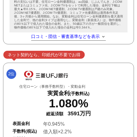
料の支払いは不要。住宅ローン金利優遇割は、au回線、じぶんでんき、J:COM
NETまたはコミュファ光、J:COM TVをセットで利用した場合、金利引下幅は
最大▲年0.15％。J:COM NET優遇割、J:COM TV優遇割は戸建のみ対象。
J:COM NET優遇割、J:COM TV優遇割、コミュファ光優遇割は適用条件充足
後、3ヶ月後から適用開始。なお、変動金利は住宅ローン金利優遇割を最大適用
した金利で、他の金利タイプは適用なし。変動金利（新規借入）は、物件価格
の80％以下で借入れた場合の金利。また、50歳以下の方が一般団信を選択し、
物件価格の80％以下で借入れた場合の金利は年0.344％。
口コミ・団信・審査基準などを表示
ネット契約なら、印紙代が不要でお得
2位
住宅ローン（事務手数料型）・変動金利
実質金利
(手数料込)
1.080%
3591万円
総返済額
表面金利
年0.945%
手数料(税込)
借入額×2.2%