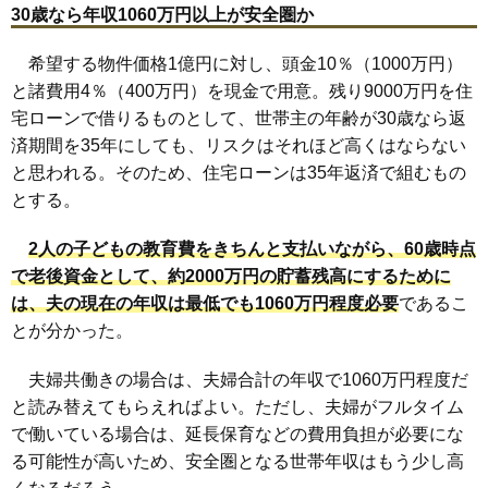
30歳なら年収1060万円以上が安全圏か
希望する物件価格1億円に対し、頭金10％（1000万円）
と諸費用4％（400万円）を現金で用意。残り9000万円を住
宅ローンで借りるものとして、世帯主の年齢が30歳なら返
済期間を35年にしても、リスクはそれほど高くはならない
と思われる。そのため、住宅ローンは35年返済で組むもの
とする。
2人の子どもの教育費をきちんと支払いながら、60歳時点
で老後資金として、約2000万円の貯蓄残高にするために
は、夫の現在の年収は最低でも1060万円程度必要
であるこ
とが分かった。
夫婦共働きの場合は、夫婦合計の年収で1060万円程度だ
と読み替えてもらえればよい。ただし、夫婦がフルタイム
で働いている場合は、延長保育などの費用負担が必要にな
る可能性が高いため、安全圏となる世帯年収はもう少し高