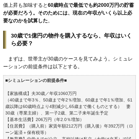
価上昇も加味すると
60歳時点で最低でも約2000万円の貯蓄
が必要だろう。そのためには、現在の年収がいくら以上必
要なのかを試算した
。
30歳で1億円の物件を購入するなら、年収はいく
ら必要？
まずは、世帯主が30歳のケースを見てみよう。シミュレ
ーションの前提条件は以下とする。
■
シミュレーションの前提条件
■
【家族構成】夫30歳／年収1060万円
（40歳まで年3％、50歳まで年2％増加、60歳まで年1％増加、61
歳以降は60歳時点より4割減少し65歳まで働くものとする） 妻
30歳（専業主婦）、第一子2歳、第二子来年誕生予定
【基本生活費】206万円（年2.0％増加）
【住居費】（購入前）家賃年額212万円（購入後）年392万円（ロ
ーン返済＋保有税等）