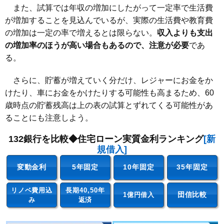
また、試算では年収の増加にしたがって一定率で生活費
が増加することを見込んでいるが、実際の生活費や教育費
の増加は一定の率で増えるとは限らない。
収入よりも支出
の増加率のほうが高い場合もあるので、注意が必要
であ
る。
さらに、貯蓄が増えていく分だけ、レジャーにお金をか
けたり、車にお金をかけたりする可能性も高まるため、60
歳時点の貯蓄残高は上の表の試算とずれてくる可能性があ
ることにも注意しよう。
132銀行を比較◆住宅ローン実質金利ランキング
[新
規借入]
変動金利
5年固定
10年固定
35年固定
リノベ費用込
長期40,50年
団信比較
1億円借入
み
返済