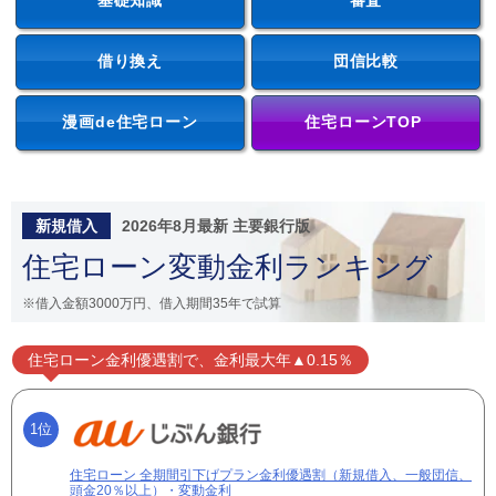
基礎知識
審査
借り換え
団信比較
漫画de住宅ローン
住宅ローンTOP
新規借入
2026年8月最新 主要銀行版
住宅ローン変動金利ランキング
※借入金額3000万円、借入期間35年で試算
住宅ローン金利優遇割で、金利最大年▲0.15％
1位
住宅ローン 全期間引下げプラン金利優遇割（新規借入、一般団信、
頭金20％以上）・変動金利