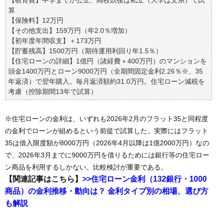
【教育費】中学までが公立、高校以後は私立（大学は文系）で試
算
【保険料】12万円
【その他支出】159万円（年2.0％増加）
【初年度年間収支】＋173万円
【貯蓄残高】1500万円（期待運用利回り年1.5％）
【住宅ローンの詳細】1億円（諸経費＋400万円）のマンションを
頭金1400万円とローン9000万円（全期間固定金利2.26％※、35
年返済）で翌年購入。毎月返済額約31.0万円。住宅ローン減税を
考慮（控除期間13年で試算）
※住宅ローンの金利は、いずれも2026年2月のフラット35と同程度
の金利でローンが組めるという前提で試算した。実際にはフラット
35は借入限度額が8000万円（2026年4月以降は1億2000万円）なの
で、2026年3月までに9000万円を借りるためには銀行等の住宅ロー
ン商品を利用するしかない。比較検討が重要である。
【関連記事はこちら】
>>住宅ローン金利（132銀行・1000
商品）の金利推移・動向は？ 金利タイプ別の相場、選び方
も解説