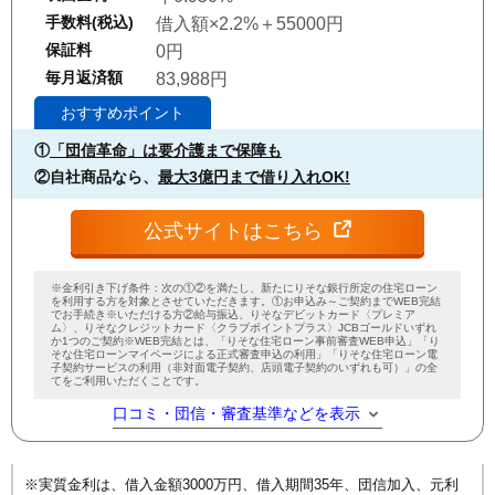
手数料(税込)
借入額×2.2%＋55000円
保証料
0円
毎月返済額
83,988円
おすすめポイント
①
「団信革命」は要介護まで保障も
②自社商品なら、
最大3億円まで借り入れOK!
公式サイトはこちら
※金利引き下げ条件：次の①②を満たし、新たにりそな銀行所定の住宅ローン
を利用する方を対象とさせていただきます。①お申込み～ご契約までWEB完結
でお手続き※いただける方②給与振込、りそなデビットカード〈プレミア
ム〉、りそなクレジットカード〈クラブポイントプラス〉JCBゴールドいずれ
か1つのご契約※WEB完結とは、「りそな住宅ローン事前審査WEB申込」「り
そな住宅ローンマイページによる正式審査申込の利用」「りそな住宅ローン電
子契約サービスの利用（非対面電子契約、店頭電子契約のいずれも可）」の全
てをご利用いただくことです。
口コミ・団信・審査基準などを表示
※実質金利は、借入金額3000万円、借入期間35年、団信加入、元利