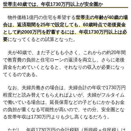
世帯主40歳では、年収1730万円以上が安全圏か
物件価格1億円の住宅を希望する
世帯主の年齢が40歳の場
合は、返済期間を25年で設定しても、60歳時点で老後資金
として約2000万円を貯蓄するには、年収1730万円以上は必
要
になってくるとの試算となった。
夫が40歳で、まだ子どもも小さく、これからの約20年間
で教育費の負担と住宅ローンの返済を両立し、さらに老後
資金をためていくとなると、それなりの収入が必要になっ
てくるのである。
なお、夫婦共働きの場合は、夫婦合計の年収で1730万円
程度だと読み替えてもらえればよいが、夫婦がフルタイム
で働いている場合は、延長保育などの子どもにかかるお金
の負担が重くなる可能性が高いので、その分、安全圏とな
る世帯年収は1730万円よりも少し高くなるだろう。
ただし、年収1730万円の合計税額（所得税＋住民税）は