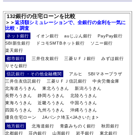
132銀行の住宅ローンを比較
＞＞
返済額シミュレーションで、全銀行の金利を一気に
比較・調査
ネット銀行
イオン銀行
auじぶん銀行
PayPay銀行
SBI新生銀行
ドコモSMTBネット銀行
ソニー銀行
楽天銀行
都市銀行
三井住友銀行
三菱ＵＦＪ銀行
みずほ銀行
りそな銀行
信託銀行 ・その他金融機関
アルヒ
SBIマネープラザ
三井住友信託銀行
三菱ＵＦＪ信託銀行
中央労働金庫
北海道ろうきん
東北ろうきん
新潟ろうきん
長野ろうきん
静岡ろうきん
北陸ろうきん
東海ろうきん
近畿ろうきん
中国ろうきん
四国ろうきん
九州ろうきん
沖縄ろうきん
優良住宅ローン
JAバンク埼玉<JAさいたま>
地方銀行
北海道銀行
青森みちのく銀行
秋田銀行
北都銀行
荘内銀行
山形銀行
岩手銀行
東北銀行