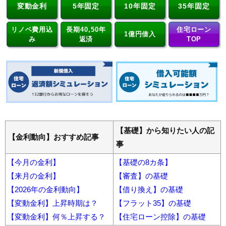
変動金利
5年固定
10年固定
35年固定
・年収700万円の共働き夫婦の上限は5000万円!?
・年収800万円の3人家族の上限は4500万円!?
リノベ費用込
長期40,50年
住宅ローン
1億円借入
み
返済
TOP
・年収1000万円の30代4人家族の上限は5000万円!?
・年収1000万円の40代4人家族の上限は3500万円!?
・年収1000万円の50代夫婦の上限は3000万円!?
【基礎】から知りたい人の記
【金利動向】おすすめ記事
事
【今月の金利】
【基礎の8カ条】
【来月の金利】
【審査】の基礎
【2026年の金利動向】
【借り換え】の基礎
【変動金利】上昇時期は？
【フラット35】の基礎
【変動金利】何％上昇する？
【住宅ローン控除】の基礎