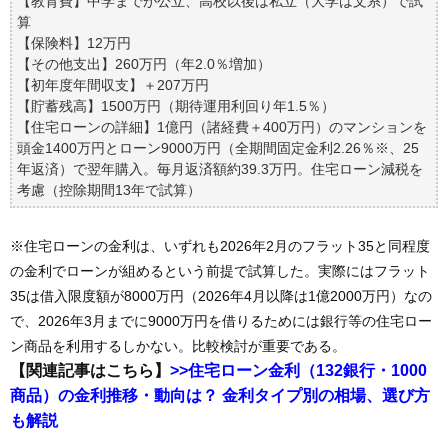
【教育費】中学までが公立、高校以後は私立（大学は文系）で試
算
【保険料】12万円
【その他支出】260万円（年2.0％増加）
【初年度年間収支】＋207万円
【貯蓄残高】1500万円（期待運用利回り年1.5％）
【住宅ローンの詳細】1億円（諸経費＋400万円）のマンションを
頭金1400万円とローン9000万円（全期間固定金利2.26％※、25
年返済）で翌年購入。毎月返済額約39.3万円。住宅ローン減税を
考慮（控除期間13年で試算）
※住宅ローンの金利は、いずれも2026年2月のフラット35と同程度
の金利でローンが組めるという前提で試算した。実際にはフラット
35は借入限度額が8000万円（2026年4月以降は1億2000万円）なの
で、2026年3月までに9000万円を借りるためには銀行等の住宅ロー
ン商品を利用するしかない。比較検討が重要である。
【関連記事はこちら】
>>住宅ローン金利（132銀行・1000
商品）の金利推移・動向は？ 金利タイプ別の相場、選び方
も解説