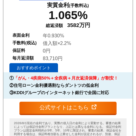
実質金利
(手数料込)
1.065%
3582万円
総返済額
表面金利
年0.930%
手数料(税込)
借入額×2.2%
保証料
0円
毎月返済額
83,710円
おすすめポイント
①
「がん・4疾病50%＋全疾病＋月次返済保障」が割安！
②住宅ローン金利優遇割ならダントツの低金利
③KDDIグループのインターネット銀行で全国に対応
公式サイトはこちら
2026/8/1現在の金利であり、実際の借入日の金利により変動する。審査の結果
によっては保証付金利プランとなり、上記とは異なる金利になる。 保証付金利
プランは固定金利特約が3年、5年、10年に限定され、審査の結果、保証会社を
利用する場合は、保証料相当額を上乗せした金利が設定されるが、別途、保証