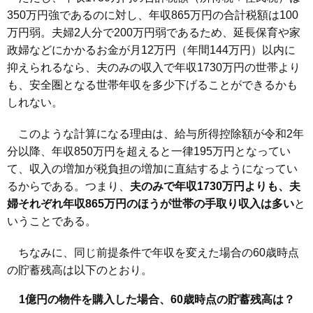
350万円強であるのに対し、年収865万円の合計税額は100
万円弱。夫婦2人分で200万円弱であるため、延長保育や家
政婦などにかかるお金が月12万円（年間144万円）以内に
抑えられるなら、夫のみの収入で年収1730万円の世帯より
も、安全圏となる世帯年収を多少下げることができるかも
しれない。
このような計算になる理由は、給与所得控除額が令和2年
分以降、年収850万円を超えると一律195万円となってい
て、収入の増加が税負担の増加に直結するようになってい
るからである。つまり、
夫のみで年収1730万円よりも、夫
婦それぞれ年収865万円のほうが世帯の手取り収入は多い
と
いうことである。
ちなみに、同じ前提条件で年収を変えた場合の60歳時点
の貯蓄残高は以下のとおり。
1億円の物件を購入した場合、60歳時点の貯蓄残高は？