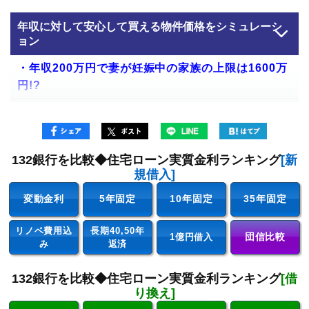
・4000万円の家、30歳と40歳の必要年収は？
年収に対して安心して買える物件価格をシミュレーシ
・5000万円の家、30歳と40歳の必要年収は？
ョン
・6000万円の家、30歳と40歳の必要年収は？
・年収200万円で妻が妊娠中の家族の上限は1600万
円!?
・7000万円の家、30歳と40歳の必要年収は？
・年収250万円の単身者の上限は1800万円!?
・8000万円の家、30歳と40歳の必要年収は？
・年収300万円の4人家族の上限は1800万円!?
・9000万円の家、30歳と40歳の必要年収は？
132銀行を比較◆住宅ローン実質金利ランキング
[新
・年収350万円の2人家族の上限は2100万円!?
・1億円の家、30歳と40歳の必要年収は？
規借入]
・年収400万円の単身者の上限は2500万円!?
・安心して返済できる借入額の計算方法
変動金利
5年固定
10年固定
35年固定
・年収450万円の4人家族の上限は2000万円!?
・住宅ローンを組むときに守るべき5つの注意点
リノベ費用込
長期40,50年
団信比較
1億円借入
・年収500万円の4人家族の上限は3000万円!?
み
返済
・年収600万円の3人家族の上限は3500万円!?
132銀行を比較◆住宅ローン実質金利ランキング
[借
り換え]
・年収600万円の40代独身の上限は3000万円!?