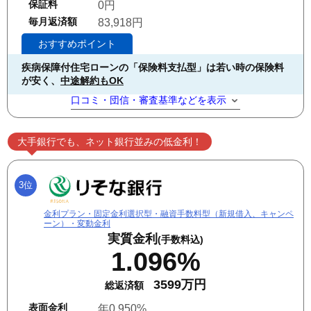
保証料
0円
毎月返済額
83,918円
おすすめポイント
疾病保障付住宅ローンの「保険料支払型」は若い時の保険料
が安く、
中途解約もOK
口コミ・団信・審査基準などを表示
大手銀行でも、ネット銀行並みの低金利！
3位
金利プラン・固定金利選択型・融資手数料型（新規借入、キャンペ
ーン）・変動金利
実質金利
(手数料込)
1.096%
3599万円
総返済額
表面金利
年0.950%