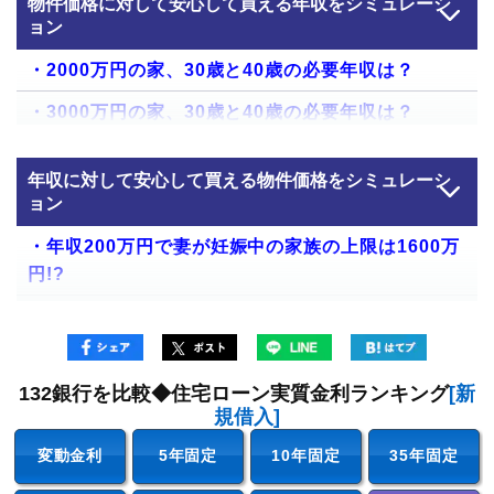
物件価格に対して安心して買える年収をシミュレーシ
ョン
・2000万円の家、30歳と40歳の必要年収は？
・3000万円の家、30歳と40歳の必要年収は？
・4000万円の家、30歳と40歳の必要年収は？
年収に対して安心して買える物件価格をシミュレーシ
・5000万円の家、30歳と40歳の必要年収は？
ョン
・6000万円の家、30歳と40歳の必要年収は？
・年収200万円で妻が妊娠中の家族の上限は1600万
円!?
・7000万円の家、30歳と40歳の必要年収は？
・年収250万円の単身者の上限は1800万円!?
・8000万円の家、30歳と40歳の必要年収は？
・年収300万円の4人家族の上限は1800万円!?
・9000万円の家、30歳と40歳の必要年収は？
132銀行を比較◆住宅ローン実質金利ランキング
[新
・年収350万円の2人家族の上限は2100万円!?
・1億円の家、30歳と40歳の必要年収は？
規借入]
・年収400万円の単身者の上限は2500万円!?
・安心して返済できる借入額の計算方法
変動金利
5年固定
10年固定
35年固定
・年収450万円の4人家族の上限は2000万円!?
・住宅ローンを組むときに守るべき5つの注意点