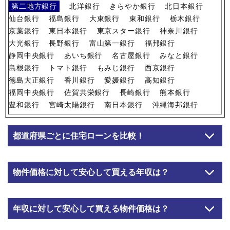
第二地方銀行
北洋銀行
きらやか銀行
北日本銀行
仙台銀行
福島銀行
大東銀行
東和銀行
栃木銀行
京葉銀行
東日本銀行
東京スター銀行
神奈川銀行
大光銀行
長野銀行
富山第一銀行
福邦銀行
静岡中央銀行
あいち銀行
名古屋銀行
みなと銀行
島根銀行
トマト銀行
もみじ銀行
西京銀行
徳島大正銀行
香川銀行
愛媛銀行
高知銀行
福岡中央銀行
佐賀共栄銀行
長崎銀行
熊本銀行
豊和銀行
宮崎太陽銀行
南日本銀行
沖縄海邦銀行
都道府県ごとに住宅ローンを比較！
物件価格に対して安心して買える年収は？
年収に対して安心して買える物件価格は？