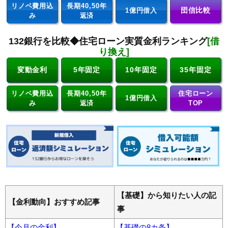
リノベ費用込
長期40,50年
団信比較
1億円借入
・年収500万円の4人家族の上限は3000万円!?
み
返済
・年収600万円の3人家族の上限は3500万円!?
132銀行を比較◆住宅ローン実質金利ランキング
[借
り換え]
・年収600万円の40代独身の上限は3000万円!?
変動金利
5年固定
10年固定
35年固定
・年収700万円の共働き夫婦の上限は5000万円!?
・年収800万円の3人家族の上限は4500万円!?
リノベ費用込
長期40,50年
住宅ローン
1億円借入
み
返済
TOP
・年収1000万円の30代4人家族の上限は5000万円!?
・年収1000万円の40代4人家族の上限は3500万円!?
・年収1000万円の50代夫婦の上限は3000万円!?
【基礎】から知りたい人の記
【金利動向】おすすめ記事
事
【今月の金利】
【基礎の8カ条】