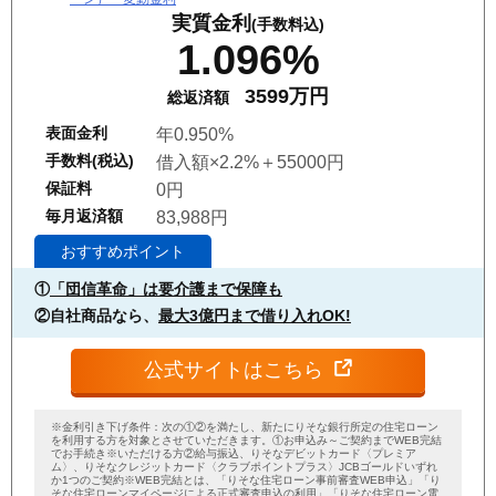
実質金利
(手数料込)
1.096%
3599万円
総返済額
表面金利
年0.950%
手数料(税込)
借入額×2.2%＋55000円
保証料
0円
毎月返済額
83,988円
おすすめポイント
①
「団信革命」は要介護まで保障も
②自社商品なら、
最大3億円まで借り入れOK!
公式サイトはこちら
※金利引き下げ条件：次の①②を満たし、新たにりそな銀行所定の住宅ローン
を利用する方を対象とさせていただきます。①お申込み～ご契約までWEB完結
でお手続き※いただける方②給与振込、りそなデビットカード〈プレミア
ム〉、りそなクレジットカード〈クラブポイントプラス〉JCBゴールドいずれ
か1つのご契約※WEB完結とは、「りそな住宅ローン事前審査WEB申込」「り
そな住宅ローンマイページによる正式審査申込の利用」「りそな住宅ローン電