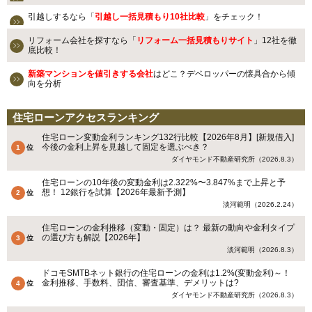
引越しするなら「
引越し一括見積もり10社比較
」をチェック！
リフォーム会社を探すなら「
リフォーム一括見積もりサイト
」12社を徹
底比較！
新築マンションを値引きする会社
はどこ？デベロッパーの懐具合から傾
向を分析
住宅ローンアクセスランキング
住宅ローン変動金利ランキング132行比較【2026年8月】[新規借入]
今後の金利上昇を見越して固定を選ぶべき？
ダイヤモンド不動産研究所（2026.8.3）
住宅ローンの10年後の変動金利は2.322%〜3.847%まで上昇と予
想！ 12銀行を試算【2026年最新予測】
淡河範明（2026.2.24）
住宅ローンの金利推移（変動・固定）は？ 最新の動向や金利タイプ
の選び方も解説【2026年】
淡河範明（2026.8.3）
ドコモSMTBネット銀行の住宅ローンの金利は1.2%(変動金利)～！
金利推移、手数料、団信、審査基準、デメリットは?
ダイヤモンド不動産研究所（2026.8.3）