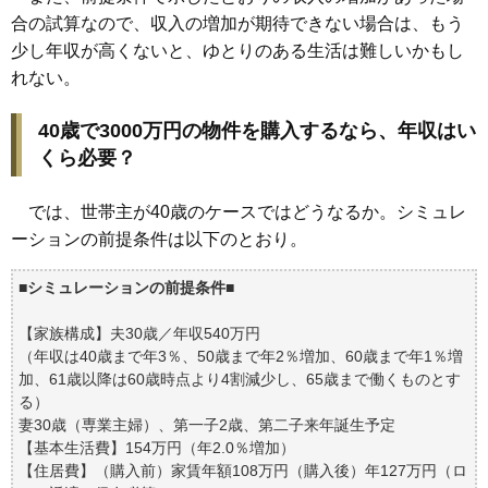
合の試算なので、収入の増加が期待できない場合は、もう
少し年収が高くないと、ゆとりのある生活は難しいかもし
れない。
40歳で3000万円の物件を購入するなら、年収はい
くら必要？
では、世帯主が40歳のケースではどうなるか。シミュレ
ーションの前提条件は以下のとおり。
■
シミュレーションの前提条件
■
【家族構成】夫30歳／年収540万円
（年収は40歳まで年3％、50歳まで年2％増加、60歳まで年1％増
加、61歳以降は60歳時点より4割減少し、65歳まで働くものとす
る）
妻30歳（専業主婦）、第一子2歳、第二子来年誕生予定
【基本生活費】154万円（年2.0％増加）
【住居費】（購入前）家賃年額108万円（購入後）年127万円（ロ