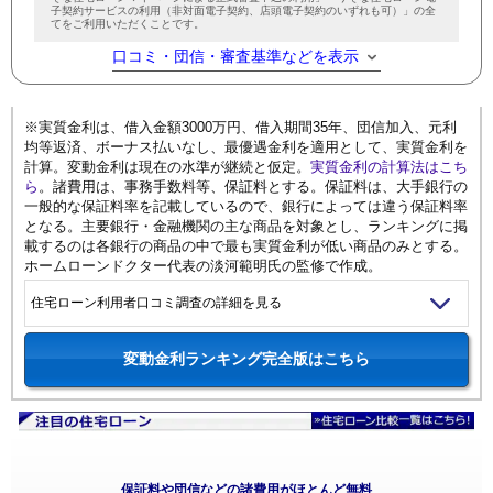
子契約サービスの利用（非対面電子契約、店頭電子契約のいずれも可）」の全
てをご利用いただくことです。
口コミ・団信・審査基準などを表示
※実質金利は、借入金額3000万円、借入期間35年、団信加入、元利
均等返済、ボーナス払いなし、最優遇金利を適用として、実質金利を
計算。変動金利は現在の水準が継続と仮定。
実質金利の計算法はこち
ら
。諸費用は、事務手数料等、保証料とする。保証料は、大手銀行の
一般的な保証料率を記載しているので、銀行によっては違う保証料率
となる。主要銀行・金融機関の主な商品を対象とし、ランキングに掲
載するのは各銀行の商品の中で最も実質金利が低い商品のみとする。
ホームローンドクター代表の淡河範明氏の監修で作成。
住宅ローン利用者口コミ調査の詳細を見る
変動金利ランキング完全版はこちら
保証料や団信などの諸費用がほとんど無料