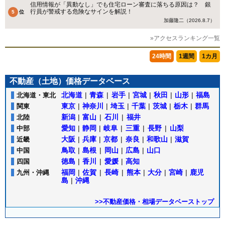
信用情報が「異動なし」でも住宅ローン審査に落ちる原因は？ 銀
行員が警戒する危険なサインを解説！
加藤隆二（2026.8.7）
»アクセスランキング一覧
24時間
1週間
1カ月
不動産（土地）価格データベース
北海道
|
青森
|
岩手
|
宮城
|
秋田
|
山形
|
福島
北海道・東北
東京
|
神奈川
|
埼玉
|
千葉
|
茨城
|
栃木
|
群馬
関東
新潟
|
富山
|
石川
|
福井
北陸
愛知
|
静岡
|
岐阜
|
三重
|
長野
|
山梨
中部
大阪
|
兵庫
|
京都
|
奈良
|
和歌山
|
滋賀
近畿
鳥取
|
島根
|
岡山
|
広島
|
山口
中国
徳島
|
香川
|
愛媛
|
高知
四国
福岡
|
佐賀
|
長崎
|
熊本
|
大分
|
宮崎
|
鹿児
九州・沖縄
島
|
沖縄
>>不動産価格・相場データベーストップ