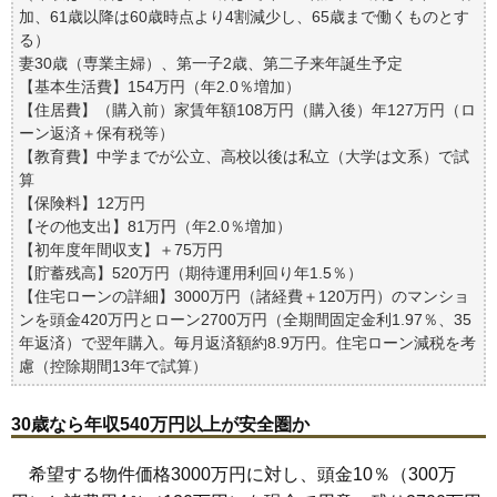
加、61歳以降は60歳時点より4割減少し、65歳まで働くものとす
る）
妻30歳（専業主婦）、第一子2歳、第二子来年誕生予定
【基本生活費】154万円（年2.0％増加）
【住居費】（購入前）家賃年額108万円（購入後）年127万円（ロ
ーン返済＋保有税等）
【教育費】中学までが公立、高校以後は私立（大学は文系）で試
算
【保険料】12万円
【その他支出】81万円（年2.0％増加）
【初年度年間収支】＋75万円
【貯蓄残高】520万円（期待運用利回り年1.5％）
【住宅ローンの詳細】3000万円（諸経費＋120万円）のマンショ
ンを頭金420万円とローン2700万円（全期間固定金利1.97％、35
年返済）で翌年購入。毎月返済額約8.9万円。住宅ローン減税を考
慮（控除期間13年で試算）
30歳なら年収540万円以上が安全圏か
希望する物件価格3000万円に対し、頭金10％（300万