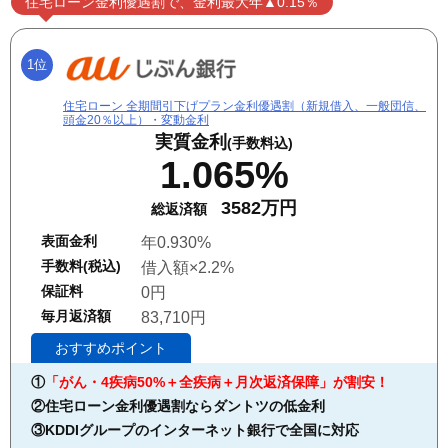
住宅ローン金利優遇割で、金利最大年▲0.15％
1位
住宅ローン 全期間引下げプラン金利優遇割（新規借入、一般団信、
頭金20％以上）・変動金利
実質金利
(手数料込)
1.065%
3582万円
総返済額
表面金利
年0.930%
手数料(税込)
借入額×2.2%
保証料
0円
毎月返済額
83,710円
おすすめポイント
①
「がん・4疾病50%＋全疾病＋月次返済保障」が割安！
②住宅ローン金利優遇割ならダントツの低金利
③KDDIグループのインターネット銀行で全国に対応