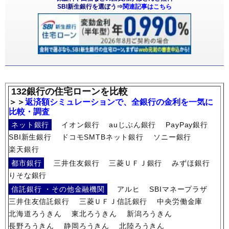
SBI新生銀行を選ぼう⇒
関連記事はこちら
132銀行の住宅ローンを比較
＞＞
返済額シミュレーションで、全銀行の金利を一気に
比較・調査
ネット銀行
イオン銀行
auじぶん銀行
PayPay銀行
SBI新生銀行
ドコモSMTBネット銀行
ソニー銀行
楽天銀行
都市銀行
三井住友銀行
三菱ＵＦＪ銀行
みずほ銀行
りそな銀行
信託銀行 ・その他金融機関
アルヒ
SBIマネープラザ
三井住友信託銀行
三菱ＵＦＪ信託銀行
中央労働金庫
北海道ろうきん
東北ろうきん
新潟ろうきん
長野ろうきん
静岡ろうきん
北陸ろうきん