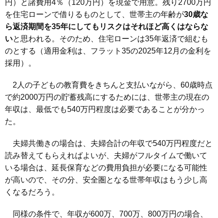
円）と諸費用4％（120万円）を現金で用意。残り2700万円
を住宅ローンで借りるものとして、世帯主の年齢が
30歳な
ら返済期間を35年にしてもリスクはそれほど高くはならな
い
と思われる。そのため、住宅ローンは35年返済で組むも
のとする（適用金利は、フラット35の2025年12月の金利を
採用）。
2人の子どもの教育費をきちんと支払いながら、60歳時点
で約2000万円の貯蓄残高にするためには、世帯主の現在の
年収は、最低でも540万円程度は必要であることが分かっ
た。
夫婦共働きの場合は、夫婦合計の年収で540万円程度だと
読み替えてもらえればよいが、夫婦がフルタイムで働いて
いる場合は、延長保育などの費用負担が必要になる可能性
が高いので、その分、安全圏となる世帯年収はもう少し高
くなるだろう。
同様の条件で、年収が600万、700万、800万円の場合、