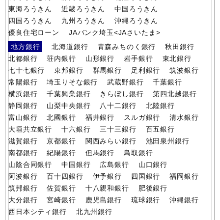
東海ろうきん
近畿ろうきん
中国ろうきん
四国ろうきん
九州ろうきん
沖縄ろうきん
優良住宅ローン
JAバンク埼玉<JAさいたま>
地方銀行
北海道銀行
青森みちのく銀行
秋田銀行
北都銀行
荘内銀行
山形銀行
岩手銀行
東北銀行
七十七銀行
東邦銀行
群馬銀行
足利銀行
筑波銀行
常陽銀行
埼玉りそな銀行
武蔵野銀行
千葉銀行
横浜銀行
千葉興業銀行
きらぼし銀行
第四北越銀行
静岡銀行
山梨中央銀行
八十二銀行
北陸銀行
富山銀行
北國銀行
福井銀行
スルガ銀行
清水銀行
大垣共立銀行
十六銀行
三十三銀行
百五銀行
滋賀銀行
京都銀行
関西みらい銀行
池田泉州銀行
南都銀行
紀陽銀行
但馬銀行
鳥取銀行
山陰合同銀行
中国銀行
広島銀行
山口銀行
阿波銀行
百十四銀行
伊予銀行
四国銀行
福岡銀行
筑邦銀行
佐賀銀行
十八親和銀行
肥後銀行
大分銀行
宮崎銀行
鹿児島銀行
琉球銀行
沖縄銀行
西日本シティ銀行
北九州銀行