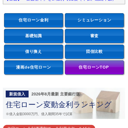
住宅ローン金利
シミュレーション
基礎知識
審査
借り換え
団信比較
漫画de住宅ローン
住宅ローンTOP
新規借入
2026年8月最新 主要銀行版
住宅ローン変動金利ランキング
※借入金額3000万円、借入期間35年で試算