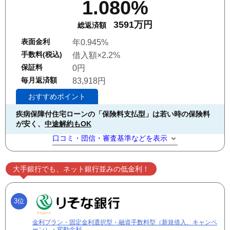
1.080%
3591万円
総返済額
表面金利
年0.945%
手数料(税込)
借入額×2.2%
保証料
0円
毎月返済額
83,918円
おすすめポイント
疾病保障付住宅ローンの「保険料支払型」は若い時の保険料
が安く、
中途解約もOK
口コミ・団信・審査基準などを表示
大手銀行でも、ネット銀行並みの低金利！
3位
金利プラン・固定金利選択型・融資手数料型（新規借入、キャンペ
ーン）・変動金利