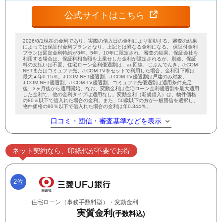
公式サイトはこちら
2026/8/1現在の金利であり、実際の借入日の金利により変動する。審査の結果
によっては保証付金利プランとなり、上記とは異なる金利になる。 保証付金利
プランは固定金利特約が3年、5年、10年に限定され、審査の結果、保証会社を
利用する場合は、保証料相当額を上乗せした金利が設定されるが、別途、保証
料の支払いは不要。住宅ローン金利優遇割は、au回線、じぶんでんき、J:COM
NETまたはコミュファ光、J:COM TVをセットで利用した場合、金利引下幅は
最大▲年0.15％。J:COM NET優遇割、J:COM TV優遇割は戸建のみ対象。
J:COM NET優遇割、J:COM TV優遇割、コミュファ光優遇割は適用条件充足
後、3ヶ月後から適用開始。なお、変動金利は住宅ローン金利優遇割を最大適用
した金利で、他の金利タイプは適用なし。変動金利（新規借入）は、物件価格
の80％以下で借入れた場合の金利。また、50歳以下の方が一般団信を選択し、
物件価格の80％以下で借入れた場合の金利は年0.344％。
口コミ・団信・審査基準などを表示
ネット契約なら、印紙代が不要でお得
2位
住宅ローン（事務手数料型）・変動金利
実質金利
(手数料込)