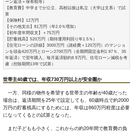
ーン返済＋保有税等）
【教育費】中学までが公立、高校以後は私立（大学は文系）で試
算
【保険料】12万円
【その他支出】81万円（年2.0％増加）
【初年度年間収支】＋75万円
【貯蓄残高】520万円（期待運用利回り年1.5％）
【住宅ローンの詳細】3000万円（諸経費＋120万円）のマンショ
ンを頭金420万円とローン2700万円（全期間固定金利1.97％、35
年返済）で翌年購入。毎月返済額約8.9万円。住宅ローン減税を考
慮（控除期間13年で試算）
世帯主40歳では、年収730万円以上が安全圏か
一方、同様の物件を希望する世帯主の年齢が40歳だった
場合は、返済期間を25年で設定しても、60歳時点で約2000
万円の貯蓄残高にするためには、年収は860万円程度は必要
になってくるとの試算となった。
まだ子どもも小さく、これからの約20年間で教育費の負