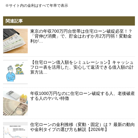
※サイト内の金利はすべて年率で表示
関連記事
東京の年収700万円台世帯は住宅ローン破綻必至！？
「背伸び消費」で、貯金はわずか月2万円弱！変動金
利が…
【住宅ローン借入額をシミュレーション】キャッシュ
フロー表を活用した、安心して返済できる借入額の計
算方法…
年収1000万円なのに住宅ローン破綻する人、老後破産
する人のヤバい特徴
住宅ローンの金利推移（変動・固定）は？ 最新の動向
や金利タイプの選び方も解説【2026年】