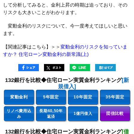
して分析してみると、金利上昇の時期は迫っており、その
リスクも大きいことがわかります。
変動金利のリスクについて、今一度考えてほしいと思い
ます。
【関連記事はこちら】＞＞
変動金利のリスクを知っていま
すか？ 住宅ローン変動金利の新常識(上)
132銀行を比較◆住宅ローン実質金利ランキング
[新
規借入]
変動金利
5年固定
10年固定
35年固定
リノベ費用込
長期40,50年
団信比較
1億円借入
み
返済
132銀行を比較◆住宅ローン実質金利ランキング
[借