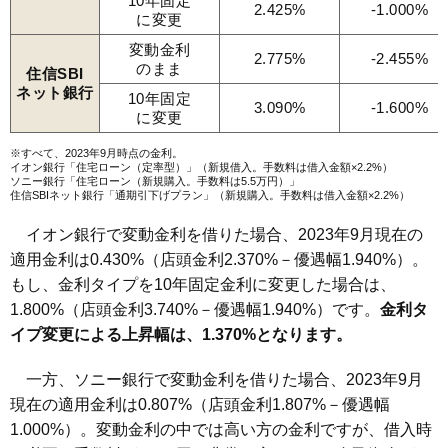
10年固定
2.425%
-1.000%
に変更
変動金利
2.775%
-2.455%
のまま
住信SBI
ネット銀行
10年固定
3.090%
-1.600%
に変更
※すべて、2023年9月時点の金利。
イオン銀行「住宅ローン（定率型）」（新規借入。手数料は借入金額×2.2%）
ソニー銀行「住宅ローン（新規購入。手数料は5.5万円）」
住信SBIネット銀行「通期引下げプラン」（新規購入。手数料は借入金額×2.2%）
イオン銀行で変動金利を借りた場合、2023年9月現在の
適用金利は0.430%（店頭金利2.370%－優遇幅1.940%）。
もし、金利タイプを10年固定金利に変更した場合は、
1.800%（店頭金利3.740%－優遇幅1.940%）です。
金利タ
イプ変更による上昇幅は、1.370%となります。
一方、ソニー銀行で変動金利を借りた場合、2023年9月
現在の適用金利は0.807%（店頭金利1.807%－優遇幅
1.000%）。変動金利の中では高い方の金利ですが、借入時