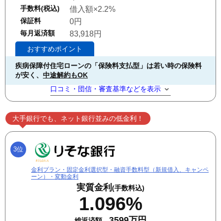
手数料(税込)
借入額×2.2%
保証料
0円
毎月返済額
83,918円
おすすめポイント
疾病保障付住宅ローンの「保険料支払型」は若い時の保険料
が安く、
中途解約もOK
口コミ・団信・審査基準などを表示
大手銀行でも、ネット銀行並みの低金利！
3位
金利プラン・固定金利選択型・融資手数料型（新規借入、キャンペ
ーン）・変動金利
実質金利
(手数料込)
1.096%
3599万円
総返済額