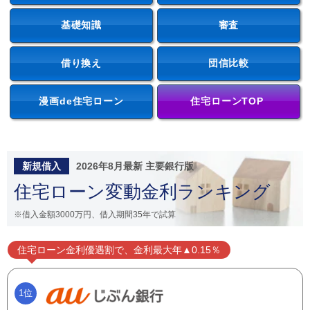
基礎知識
審査
借り換え
団信比較
漫画de住宅ローン
住宅ローンTOP
新規借入
2026年8月最新 主要銀行版
住宅ローン変動金利ランキング
※借入金額3000万円、借入期間35年で試算
住宅ローン金利優遇割で、金利最大年▲0.15％
1位