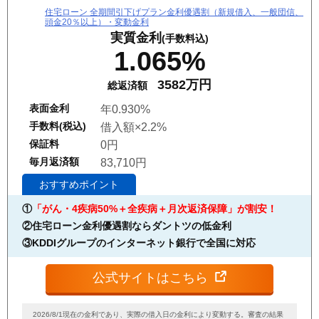
住宅ローン 全期間引下げプラン金利優遇割（新規借入、一般団信、
頭金20％以上）・変動金利
実質金利
(手数料込)
1.065%
3582万円
総返済額
表面金利
年0.930%
手数料(税込)
借入額×2.2%
保証料
0円
毎月返済額
83,710円
おすすめポイント
①
「がん・4疾病50%＋全疾病＋月次返済保障」が割安！
②住宅ローン金利優遇割ならダントツの低金利
③KDDIグループのインターネット銀行で全国に対応
公式サイトはこちら
2026/8/1現在の金利であり、実際の借入日の金利により変動する。審査の結果