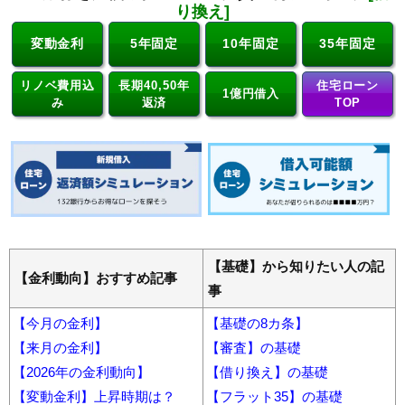
り換え]
変動金利
5年固定
10年固定
35年固定
リノベ費用込
長期40,50年
住宅ローン
1億円借入
み
返済
TOP
【基礎】から知りたい人の記
【金利動向】おすすめ記事
事
【今月の金利】
【基礎の8カ条】
【来月の金利】
【審査】の基礎
【2026年の金利動向】
【借り換え】の基礎
【変動金利】上昇時期は？
【フラット35】の基礎