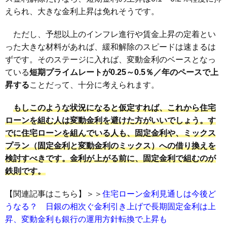
えられ、大きな金利上昇は免れそうです。
ただし、予想以上のインフレ進行や賃金上昇の定着とい
った大きな材料があれば、緩和解除のスピードは速まるは
ずです。そのステージに入れば、変動金利のベースとなっ
ている
短期プライムレートが0.25～0.5％／年のペースで上
昇する
ことだって、十分に考えられます。
もしこのような状況になると仮定すれば、これから住宅
ローンを組む人は変動金利を避けた方がいいでしょう。す
でに住宅ローンを組んでいる人も、固定金利や、ミックス
プラン（固定金利と変動金利のミックス）への借り換えを
検討すべきです。金利が上がる前に、固定金利で組むのが
鉄則です。
【関連記事はこちら】＞＞
住宅ローン金利見通しは今後ど
うなる？ 日銀の相次ぐ金利引き上げで長期固定金利は上
昇、変動金利も銀行の運用方針転換で上昇も