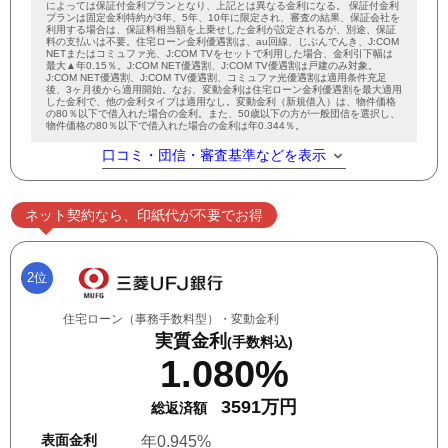
によっては保証付金利プランとなり、上記とは異なる金利になる。 保証付金利
プランは固定金利特約が3年、5年、10年に限定され、審査の結果、保証会社を
利用する場合は、保証料相当額を上乗せした金利が設定されるが、別途、保証
料の支払いは不要。住宅ローン金利優遇割は、au回線、じぶんでんき、J:COM
NETまたはコミュファ光、J:COM TVをセットで利用した場合、金利引下幅は
最大▲年0.15％。J:COM NET優遇割、J:COM TV優遇割は戸建のみ対象。
J:COM NET優遇割、J:COM TV優遇割、コミュファ光優遇割は適用条件充足
後、3ヶ月後から適用開始。なお、変動金利は住宅ローン金利優遇割を最大適用
した金利で、他の金利タイプは適用なし。変動金利（新規借入）は、物件価格
の80％以下で借入れた場合の金利。また、50歳以下の方が一般団信を選択し、
物件価格の80％以下で借入れた場合の金利は年0.344％。
口コミ・団信・審査基準などを表示
ネット契約なら、印紙代が不要でお得
2位
住宅ローン（事務手数料型）・変動金利
実質金利
(手数料込)
1.080%
3591万円
総返済額
表面金利
年0.945%