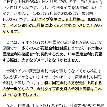
に必要な手数料が5.5万円と非常に安いので、自己資金がな
い人向けの商品です。もし、金利タイプを10年固定金利に
変更した場合は、1.425%（店頭金利2.425%－優遇幅
1.000%）です。
金利タイプ変更による上昇幅は、0.618%
で、イオン銀行の上昇幅に比べると非常に小さいことがわ
かります。
これは、イオン銀行の10年固定の店頭金利が高いことが
原因です。
多くの人が変動金利は確認しますが、その他の
固定金利を確認せずに契約するため、10年固定金利に変更
する際は、大きなダメージとなりかねません。
金利タイプの変更は金利上昇が激しくなってから検討す
る人が多いかと思いますが、その頃には、変動金利も固定
金利も上昇しています。
特に固定金利の方が先に上昇する
のが一般的なので、金利タイプ変更時の金利上昇幅はこれ
以上になるでしょう。
なお、住信SBIネット銀行の場合は、計算方法がやや複雑