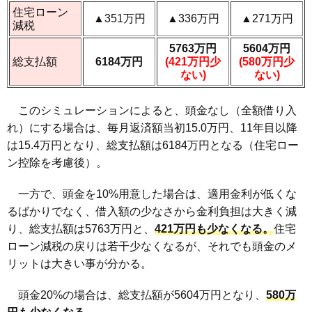
住宅ローン
▲351万円
▲336万円
▲271万円
減税
5763万円
5604万円
総支払額
6184万円
(421万円少
(580万円少
ない)
ない)
このシミュレーションによると、頭金なし（全額借り入
れ）にする場合は、毎月返済額当初15.0万円、11年目以降
は15.4万円となり、総支払額は6184万円となる（住宅ロー
ン控除を考慮後）。
一方で、頭金を10%用意した場合は、適用金利が低くな
るばかりでなく、借入額の少なさから金利負担は大きく減
り、総支払額は5763万円と、
421万円も少なくなる。
住宅
ローン減税の戻りは若干少なくなるが、それでも頭金のメ
リットは大きい事が分かる。
頭金20%の場合は、総支払額が5604万円となり、
580万