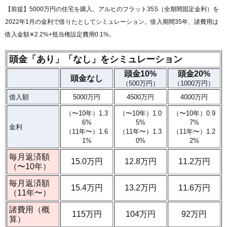
【前提】5000万円の住宅を購入。アルヒのフラット35S（全期間固定金利）を
2022年1月の金利で借りたとしてシミュレーション。借入期間35年、諸費用は
借入金額✕2.2%+抵当権設定費用0.1%。
頭金「あり」「なし」をシミュレーション
頭金10%
頭金20%
頭金なし
（500万円）
（1000万円）
借入額
5000万円
4500万円
4000万円
（〜10年）1.3
（〜10年）1.0
（〜10年）0.9
6%
5%
7%
金利
（11年〜）1.6
（11年〜）1.3
（11年〜）1.2
1%
0%
2%
毎月返済額
15.0万円
12.8万円
11.2万円
（〜10年）
毎月返済額
15.4万円
13.2万円
11.6万円
（11年〜）
諸費用（概
115万円
104万円
92万円
算）