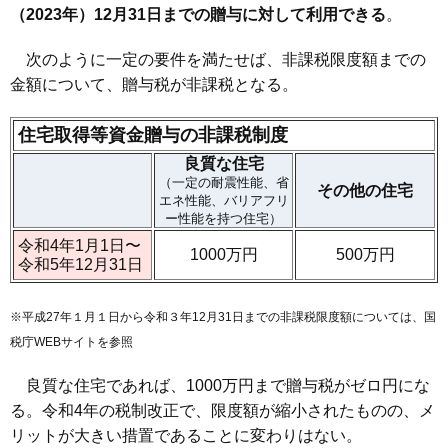
（2023年）12月31日までの贈与に対して利用できる
。
次のように一定の要件を満たせば、非課税限度額までの
金額について、贈与税が非課税となる。
住宅取得等資金贈与の非課税制度
良質な住宅
（一定の耐震性能、省
その他の住宅
エネ性能、バリアフリ
ー性能を持つ住宅）
令和4年1月1日〜
1000万円
500万円
令和5年12月31日
※平成27年１月１日から令和３年12月31日までの非課税限度額については、
国
税庁WEBサイト
を参照
良質な住宅であれば、1000万円まで贈与税がゼロ円にな
る。令和4年の税制改正で、限度額が縮小されたものの、メ
リットが大きい措置であることに変わりはない。