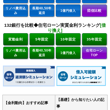
リノベ費用込
長期40,50年
団信比較
1億円借入
み
返済
132銀行を比較◆住宅ローン実質金利ランキング
[借
り換え]
変動金利
5年固定
10年固定
35年固定
リノベ費用込
長期40,50年
住宅ローン
1億円借入
み
返済
TOP
【基礎】から知りたい人の記
【金利動向】おすすめ記事
事