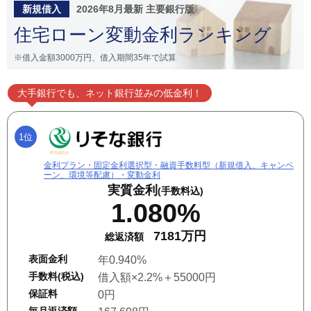
新規借入
2026年8月最新 主要銀行版
住宅ローン変動金利ランキング
※借入金額3000万円、借入期間35年で試算
大手銀行でも、ネット銀行並みの低金利！
1位
金利プラン・固定金利選択型・融資手数料型（新規借入、キャンペ
ーン、環境等配慮）・変動金利
実質金利
(手数料込)
1.080%
7181万円
総返済額
表面金利
年0.940%
手数料(税込)
借入額×2.2%＋55000円
保証料
0円