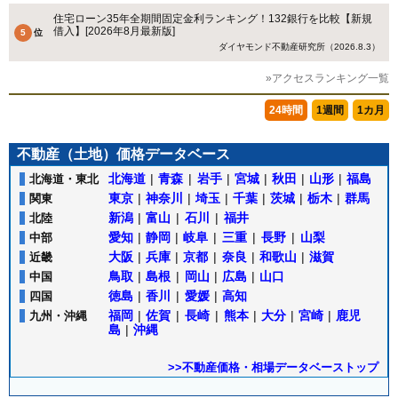
住宅ローン35年全期間固定金利ランキング！132銀行を比較【新規
借入】[2026年8月最新版]
ダイヤモンド不動産研究所（2026.8.3）
»アクセスランキング一覧
24時間
1週間
1カ月
不動産（土地）価格データベース
北海道
|
青森
|
岩手
|
宮城
|
秋田
|
山形
|
福島
北海道・東北
東京
|
神奈川
|
埼玉
|
千葉
|
茨城
|
栃木
|
群馬
関東
新潟
|
富山
|
石川
|
福井
北陸
愛知
|
静岡
|
岐阜
|
三重
|
長野
|
山梨
中部
大阪
|
兵庫
|
京都
|
奈良
|
和歌山
|
滋賀
近畿
鳥取
|
島根
|
岡山
|
広島
|
山口
中国
徳島
|
香川
|
愛媛
|
高知
四国
福岡
|
佐賀
|
長崎
|
熊本
|
大分
|
宮崎
|
鹿児
九州・沖縄
島
|
沖縄
>>不動産価格・相場データベーストップ