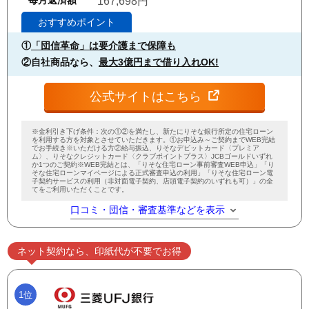
毎月返済額
167,698円
おすすめポイント
①
「団信革命」は要介護まで保障も
②自社商品なら、
最大3億円まで借り入れOK!
公式サイトはこちら
※金利引き下げ条件：次の①②を満たし、新たにりそな銀行所定の住宅ローン
を利用する方を対象とさせていただきます。①お申込み～ご契約までWEB完結
でお手続き※いただける方②給与振込、りそなデビットカード〈プレミア
ム〉、りそなクレジットカード〈クラブポイントプラス〉JCBゴールドいずれ
か1つのご契約※WEB完結とは、「りそな住宅ローン事前審査WEB申込」「り
そな住宅ローンマイページによる正式審査申込の利用」「りそな住宅ローン電
子契約サービスの利用（非対面電子契約、店頭電子契約のいずれも可）」の全
てをご利用いただくことです。
口コミ・団信・審査基準などを表示
ネット契約なら、印紙代が不要でお得
1位