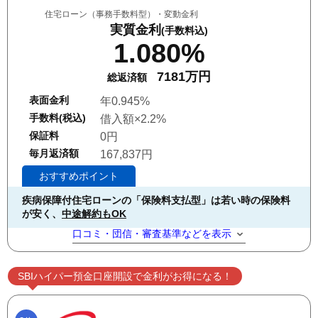
住宅ローン（事務手数料型）・変動金利
実質金利
(手数料込)
1.080%
7181万円
総返済額
表面金利
年0.945%
手数料(税込)
借入額×2.2%
保証料
0円
毎月返済額
167,837円
おすすめポイント
疾病保障付住宅ローンの「保険料支払型」は若い時の保険料
が安く、
中途解約もOK
口コミ・団信・審査基準などを表示
SBIハイパー預金口座開設で金利がお得になる！