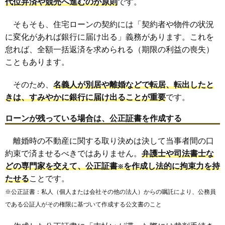
代位弁済や競売へ進むのが原則
です。
そもそも、住宅ローンの契約には「契約者や物件の状況
に変化があれば銀行に届け出る」義務があります。これを
怠れば、全額一括返済を求められる（期限の利益の喪失）
こともあります。
そのため、
名義人が別居や離婚などで転居、転出したと
きは、すみやかに銀行に届け出ることが重要
です。
ローンが残っている場合は、公正証書を作成する
離婚時の不動産に関する取り決めは決して当事者間の口
約束で済ませるべきではありません。
弁護士や司法書士な
どの専門家を交えて、公正証書
を作成し法的に拘束力を持
※
たせる
ことです。
※公正証書：私人（個人または会社その他の法人）からの嘱託により、公務員
である公証人がその権限に基づいて作成する公文書のこと