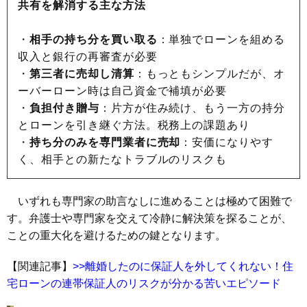
共有を解消する主な方法
・
相手の持ち分を買い取る
：単独でローンを組める
収入と銀行の再審査が必要
・
第三者に売却し清算
：もっともシンプルだが、オ
ーバーローン時は自己資金で補填が必要
・
負担付き贈与
：片方が住み続け、もう一方の持分
とローンを引き継ぐ方法。税務上の課題あり
・
持ち分のみを専門業者に売却
：安価になりやす
く、相手との新たなトラブルのリスクも
いずれも専門家の助言なしに進めることは極めて困難で
す。弁護士や専門家を交えて冷静に解決策を探ることが、
ことの重大化を避けるための鍵となります。
【関連記事】
>>離婚したのに保証人を外してくれない！住
宅ローンの連帯保証人のリスクが分かる苦いエピソード