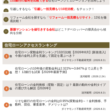
132銀行の金利を比較できる
住宅ローンシミュレーションを活用しよう
引越しするなら「
引越し一括見積もり10社比較
」をチェック！
リフォーム会社を探すなら「
リフォーム一括見積もりサイト
」12社を徹
底比較！
新築マンションを値引きする会社
はどこ？デベロッパーの懐具合から傾
向を分析
住宅ローンアクセスランキング
住宅ローン変動金利ランキング132行比較【2026年8月】[新規借入]
今後の金利上昇を見越して固定を選ぶべき？
ダイヤモンド不動産研究所（2026.8.3）
住宅ローンの10年後の変動金利は2.322%〜3.847%まで上昇と予
想！ 12銀行を試算【2026年最新予測】
淡河範明（2026.2.24）
住宅ローンの金利推移（変動・固定）は？ 最新の動向や金利タイプ
の選び方も解説【2026年】
淡河範明（2026.8.3）
りそな銀行の住宅ローンの金利は0.95%(変動金利)～！金利推移、手
数料、団信、審査基準、デメリットは?
ダイヤモンド不動産研究所（2026.8.3）