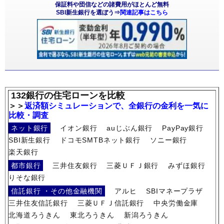
保証料や団信などの諸費用がほとんど無料
SBI新生銀行を選ぼう⇒
関連記事はこちら
132銀行の住宅ローンを比較
＞＞
返済額シミュレーションで、全銀行の金利を一気に
比較・調査
ネット銀行
イオン銀行
auじぶん銀行
PayPay銀行
SBI新生銀行
ドコモSMTBネット銀行
ソニー銀行
楽天銀行
都市銀行
三井住友銀行
三菱ＵＦＪ銀行
みずほ銀行
りそな銀行
信託銀行 ・その他金融機関
アルヒ
SBIマネープラザ
三井住友信託銀行
三菱ＵＦＪ信託銀行
中央労働金庫
北海道ろうきん
東北ろうきん
新潟ろうきん