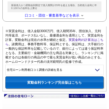
新規借入かつ変動金利限定で借入期間が35年を超える場合、当初借入金利に年
0.100％の金利を上乗せ
口コミ・団信・審査基準などを表示
※実質金利は、借入金額3000万円、借入期間35年、団信加入、元利
均等返済、ボーナス払いなし、最優遇金利を適用として、実質金利を
計算。変動金利は現在の水準が継続と仮定。
実質金利の計算法はこち
ら
。諸費用は、事務手数料等、保証料とする。保証料は、大手銀行の
一般的な保証料率を記載しているので、銀行によっては違う保証料率
となる。主要銀行・金融機関の主な商品を対象とし、ランキングに掲
載するのは各銀行の商品の中で最も実質金利が低い商品のみとする。
ホームローンドクター代表の淡河範明氏の監修で作成。
住宅ローン利用者口コミ調査の詳細を見る
変動金利ランキング完全版はこちら