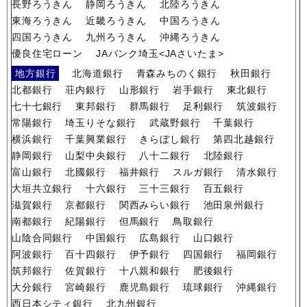
長野ろうきん
静岡ろうきん
北陸ろうきん
東海ろうきん
近畿ろうきん
中国ろうきん
四国ろうきん
九州ろうきん
沖縄ろうきん
優良住宅ローン
JAバンク埼玉<JAさいたま>
地方銀行
北海道銀行
青森みちのく銀行
秋田銀行
北都銀行
荘内銀行
山形銀行
岩手銀行
東北銀行
七十七銀行
東邦銀行
群馬銀行
足利銀行
筑波銀行
常陽銀行
埼玉りそな銀行
武蔵野銀行
千葉銀行
横浜銀行
千葉興業銀行
きらぼし銀行
第四北越銀行
静岡銀行
山梨中央銀行
八十二銀行
北陸銀行
富山銀行
北國銀行
福井銀行
スルガ銀行
清水銀行
大垣共立銀行
十六銀行
三十三銀行
百五銀行
滋賀銀行
京都銀行
関西みらい銀行
池田泉州銀行
南都銀行
紀陽銀行
但馬銀行
鳥取銀行
山陰合同銀行
中国銀行
広島銀行
山口銀行
阿波銀行
百十四銀行
伊予銀行
四国銀行
福岡銀行
筑邦銀行
佐賀銀行
十八親和銀行
肥後銀行
大分銀行
宮崎銀行
鹿児島銀行
琉球銀行
沖縄銀行
西日本シティ銀行
北九州銀行