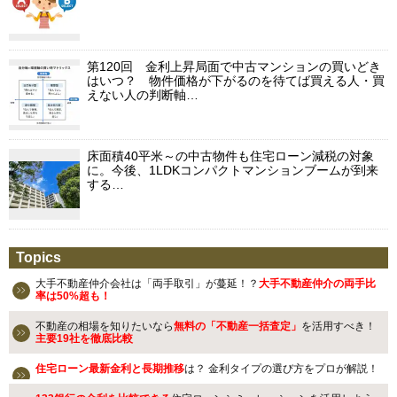
第120回 金利上昇局面で中古マンションの買いどき
はいつ？ 物件価格が下がるのを待てば買える人・買
えない人の判断軸…
床面積40平米～の中古物件も住宅ローン減税の対象
に。今後、1LDKコンパクトマンションブームが到来
する…
Topics
大手不動産仲介会社は「両手取引」が蔓延！？
大手不動産仲介の両手比
率は50%超も！
不動産の相場を知りたいなら
無料の「不動産一括査定」
を活用すべき！
主要19社を徹底比較
住宅ローン最新金利と長期推移
は？ 金利タイプの選び方をプロが解説！