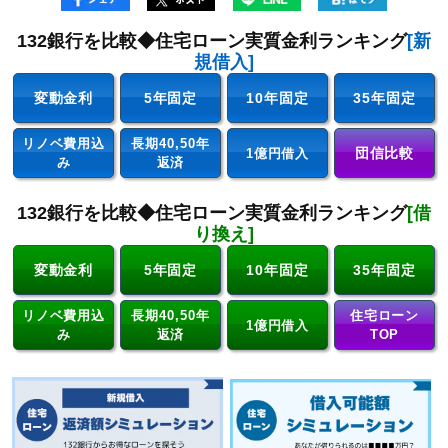
132銀行を比較◆住宅ローン実質金利ランキング
[新
規借入]
変動金利
5年固定
10年固定
35年固定
リノベ費用込
長期40,50年
団信比較
1億円借入
み
返済
132銀行を比較◆住宅ローン実質金利ランキング
[借
り換え]
変動金利
5年固定
10年固定
35年固定
リノベ費用込
長期40,50年
住宅ローン
1億円借入
み
返済
TOP