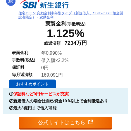
3位
住宅ローン 変動金利半年型タイプ（新規借入、SBIハイパー預金開
設者限定）・変動金利
実質金利
(手数料込)
1.125%
7234万円
総返済額
表面金利
年0.990%
手数料(税込)
借入額×2.2%
保証料
0円
毎月返済額
169,091円
おすすめポイント
①
保証料など0円サービスが充実
②新規借入の場合は自己資金10％以上で金利優遇あり
③最大3億円まで借入可能
公式サイトはこちら