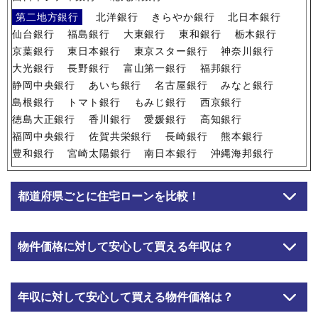
第二地方銀行
北洋銀行
きらやか銀行
北日本銀行
仙台銀行
福島銀行
大東銀行
東和銀行
栃木銀行
京葉銀行
東日本銀行
東京スター銀行
神奈川銀行
大光銀行
長野銀行
富山第一銀行
福邦銀行
静岡中央銀行
あいち銀行
名古屋銀行
みなと銀行
島根銀行
トマト銀行
もみじ銀行
西京銀行
徳島大正銀行
香川銀行
愛媛銀行
高知銀行
福岡中央銀行
佐賀共栄銀行
長崎銀行
熊本銀行
豊和銀行
宮崎太陽銀行
南日本銀行
沖縄海邦銀行
都道府県ごとに住宅ローンを比較！
物件価格に対して安心して買える年収は？
年収に対して安心して買える物件価格は？