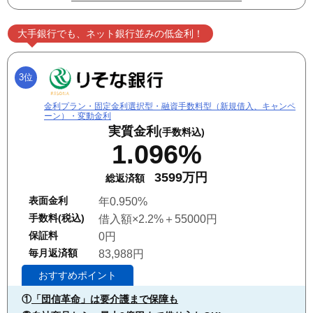
大手銀行でも、ネット銀行並みの低金利！
3位
金利プラン・固定金利選択型・融資手数料型（新規借入、キャンペ
ーン）・変動金利
実質金利
(手数料込)
1.096%
3599万円
総返済額
表面金利
年0.950%
手数料(税込)
借入額×2.2%＋55000円
保証料
0円
毎月返済額
83,988円
おすすめポイント
①
「団信革命」は要介護まで保障も