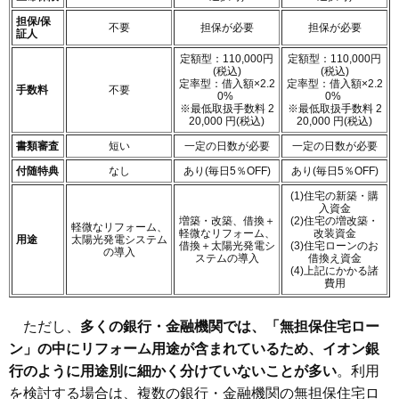
担保/保
不要
担保が必要
担保が必要
証人
定額型：110,000円
定額型：110,000円
(税込)
(税込)
定率型：借入額×2.2
定率型：借入額×2.2
手数料
不要
0%
0%
※最低取扱手数料 2
※最低取扱手数料 2
20,000 円(税込)
20,000 円(税込)
書類審査
短い
一定の日数が必要
一定の日数が必要
付随特典
なし
あり(毎日5％OFF)
あり(毎日5％OFF)
(1)住宅の新築・購
入資金
増築・改築、借換＋
(2)住宅の増改築・
軽微なリフォーム、
軽微なリフォーム、
改装資金
用途
太陽光発電システム
借換＋太陽光発電シ
(3)住宅ローンのお
の導入
ステムの導入
借換え資金
(4)上記にかかる諸
費用
ただし、
多くの銀行・金融機関では、「無担保住宅ロー
ン」の中にリフォーム用途が含まれているため、イオン銀
行のように用途別に細かく分けていないことが多い
。利用
を検討する場合は、複数の銀行・金融機関の無担保住宅ロ