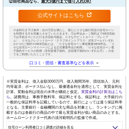
②自社商品なら、
最大3億円まで借り入れOK!
公式サイトはこちら
※金利引き下げ条件：次の①②を満たし、新たにりそな銀行所定の住宅ローン
を利用する方を対象とさせていただきます。①お申込み～ご契約までWEB完結
でお手続き※いただける方②給与振込、りそなデビットカード〈プレミア
ム〉、りそなクレジットカード〈クラブポイントプラス〉JCBゴールドいずれ
か1つのご契約※WEB完結とは、「りそな住宅ローン事前審査WEB申込」「り
そな住宅ローンマイページによる正式審査申込の利用」「りそな住宅ローン電
子契約サービスの利用（非対面電子契約、店頭電子契約のいずれも可）」の全
てをご利用いただくことです。
口コミ・団信・審査基準などを表示
※実質金利は、借入金額3000万円、借入期間35年、団信加入、元利
均等返済、ボーナス払いなし、最優遇金利を適用として、実質金利を
計算。変動金利は現在の水準が継続と仮定。
実質金利の計算法はこち
ら
。諸費用は、事務手数料等、保証料とする。保証料は、大手銀行の
一般的な保証料率を記載しているので、銀行によっては違う保証料率
となる。主要銀行・金融機関の主な商品を対象とし、ランキングに掲
載するのは各銀行の商品の中で最も実質金利が低い商品のみとする。
ホームローンドクター代表の淡河範明氏の監修で作成。
住宅ローン利用者口コミ調査の詳細を見る