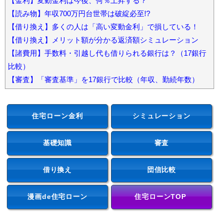
【金利】変動金利は今後、何％上昇する？
【読み物】年収700万円台世帯は破綻必至!?
【借り換え】多くの人は「高い変動金利」で損している！
【借り換え】メリット額が分かる返済額シミュレーション
【諸費用】手数料・引越し代も借りられる銀行は？（17銀行
比較）
【審査】「審査基準」を17銀行で比較（年収、勤続年数）
住宅ローン金利
シミュレーション
基礎知識
審査
借り換え
団信比較
漫画de住宅ローン
住宅ローンTOP