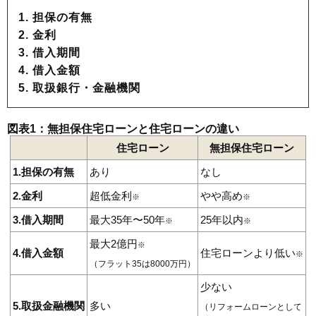
1. 担保の有無
2. 金利
3. 借入期間
4. 借入金額
5. 取扱銀行・金融機関
図表1：無担保住宅ローンと住宅ローンの違い
住宅ローン
無担保住宅ローン
1.担保の有無
あり
なし
2.金利
超低金利
やや高め
※
※
3.借入期間
最大35年〜50年
25年以内
※
※
最大2億円
※
4.借入金額
住宅ローンより低い
※
（フラット35は8000万円）
少ない
5.取扱金融機関
多い
（リフォームローンとして