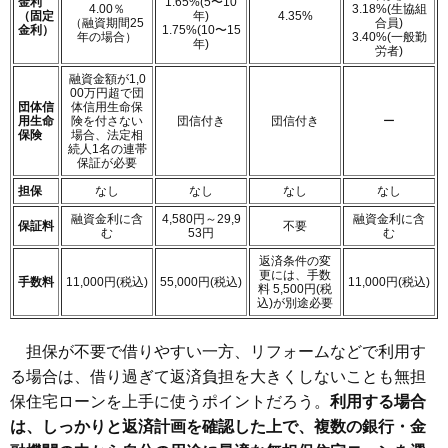
金利
1.65%(5〜10
4.00％
3.18%(生協組
（固定
年)
4.35%
（融資期間25
合員)
金利）
1.75%(10〜15
年の場合）
3.40%(一般勤
年)
労者)
融資金額が1,0
00万円超で団
団体信
体信用生命保
用生命
険を付さない
団信付き
団信付き
ー
保険
場合、法定相
続人1名の連帯
保証が必要
担保
なし
なし
なし
なし
融資金利に含
4,580円～29,9
融資金利に含
保証料
不要
む
53円
む
返済条件の変
更には、手数
手数料
11,000円(税込)
55,000円(税込)
11,000円(税込)
料 5,500円(税
込)が別途必要
担保が不要で借りやすい一方、リフォームなどで利用す
る場合は、借り過ぎて返済負担を大きくしないことも無担
保住宅ローンを上手に使うポイントだろう。
利用する場合
は、しっかりと返済計画を確認した上で、複数の銀行・金