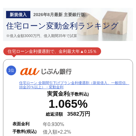
新規借入
2026年8月最新 主要銀行版
住宅ローン変動金利ランキング
※借入金額3000万円、借入期間35年で試算
住宅ローン金利優遇割で、金利最大年▲0.15％
1位
住宅ローン 全期間引下げプラン金利優遇割（新規借入、一般団信、
頭金20％以上）・変動金利
実質金利
(手数料込)
1.065%
3582万円
総返済額
表面金利
年0.930%
手数料(税込)
借入額×2.2%