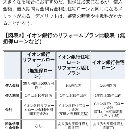
大きくなる場合におすすめだ。担保は必要になるが、借入
金額、借入期間も金利も金利は住宅ローンと同じになるメ
リットがある。デメリットは、審査の時間や手数料がかか
ることだろう。
【図表2】イオン銀行のリフォームプラン比較表（
無
担保ローンなど）
イオン銀行
イオン銀行住宅
リフォームロー
ローン
イオン銀行住宅
ン
リフォーム活用
ローン
（無担保ロー
プラン
ン）
30万円以上500万円
借入金額
1億円以内
1億円以内
以下
借入期間
1年以上10年以内
1年以上35年以内
1年以上35年以内
イオン銀行住宅ロー
イオン銀行リフォー
イオン銀行住宅ロー
ン金利
金利
ムローン金利(全期
ン金利
(変動／当初固定型
間固定金利)
(変動／当初固定型)
／フラット35)
団体信用
あり(8大疾病保障も
あり(8大疾病保障も
なし
生命保険
選択可)
選択可)