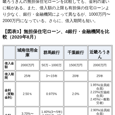
畿ろうきんの無担保住宅ローンを比較しても、金利の違い
に幅がある。また、借入額の上限も有担保の住宅ローンよ
り少なく、銀行・金融機関によって異なるが、1000万円〜
2000万円になっている。さらに、借入期間も短い。
【図表3】無担保住宅ローン、4銀行・金融機関を比
較（2020年8月）
城南信用金
近畿ろうき
群馬銀行
千葉銀行
庫
ん
借入金
2000万円
50万～1000万
1500万円
2000万円
額
借入期
25年
3〜15年
20年
25年
間
1.95%(会員組
合員)
金利
2.23%(生協組
（変動
2.50％
0.975%
2.0%
合員)
金利）
2.45%(一般勤
労者)
2.90%(会員組
1.40%(3〜5年)
3.70%〜
合員)