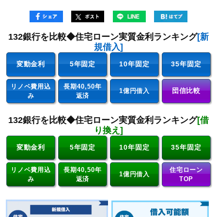
132銀行を比較◆住宅ローン実質金利ランキング
[新
規借入]
変動金利
5年固定
10年固定
35年固定
リノベ費用込
長期40,50年
団信比較
1億円借入
み
返済
132銀行を比較◆住宅ローン実質金利ランキング
[借
り換え]
変動金利
5年固定
10年固定
35年固定
リノベ費用込
長期40,50年
住宅ローン
1億円借入
み
返済
TOP