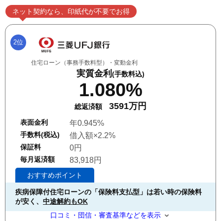
ネット契約なら、印紙代が不要でお得
2位
住宅ローン（事務手数料型）・変動金利
実質金利
(手数料込)
1.080%
3591万円
総返済額
表面金利
年0.945%
手数料(税込)
借入額×2.2%
保証料
0円
毎月返済額
83,918円
おすすめポイント
疾病保障付住宅ローンの「保険料支払型」は若い時の保険料
が安く、
中途解約もOK
口コミ・団信・審査基準などを表示