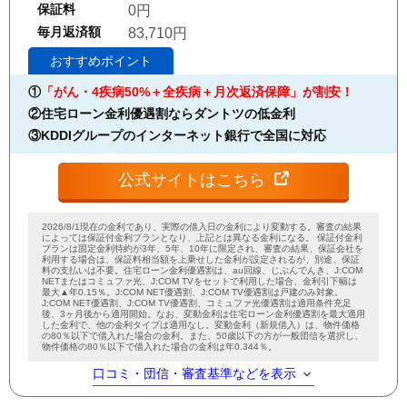
保証料
0円
毎月返済額
83,710円
おすすめポイント
①
「がん・4疾病50%＋全疾病＋月次返済保障」が割安！
②住宅ローン金利優遇割ならダントツの低金利
③KDDIグループのインターネット銀行で全国に対応
公式サイトはこちら
2026/8/1現在の金利であり、実際の借入日の金利により変動する。審査の結果
によっては保証付金利プランとなり、上記とは異なる金利になる。 保証付金利
プランは固定金利特約が3年、5年、10年に限定され、審査の結果、保証会社を
利用する場合は、保証料相当額を上乗せした金利が設定されるが、別途、保証
料の支払いは不要。住宅ローン金利優遇割は、au回線、じぶんでんき、J:COM
NETまたはコミュファ光、J:COM TVをセットで利用した場合、金利引下幅は
最大▲年0.15％。J:COM NET優遇割、J:COM TV優遇割は戸建のみ対象。
J:COM NET優遇割、J:COM TV優遇割、コミュファ光優遇割は適用条件充足
後、3ヶ月後から適用開始。なお、変動金利は住宅ローン金利優遇割を最大適用
した金利で、他の金利タイプは適用なし。変動金利（新規借入）は、物件価格
の80％以下で借入れた場合の金利。また、50歳以下の方が一般団信を選択し、
物件価格の80％以下で借入れた場合の金利は年0.344％。
口コミ・団信・審査基準などを表示