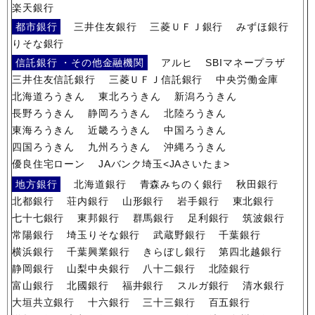
楽天銀行
都市銀行
三井住友銀行
三菱ＵＦＪ銀行
みずほ銀行
りそな銀行
信託銀行 ・その他金融機関
アルヒ
SBIマネープラザ
三井住友信託銀行
三菱ＵＦＪ信託銀行
中央労働金庫
北海道ろうきん
東北ろうきん
新潟ろうきん
長野ろうきん
静岡ろうきん
北陸ろうきん
東海ろうきん
近畿ろうきん
中国ろうきん
四国ろうきん
九州ろうきん
沖縄ろうきん
優良住宅ローン
JAバンク埼玉<JAさいたま>
地方銀行
北海道銀行
青森みちのく銀行
秋田銀行
北都銀行
荘内銀行
山形銀行
岩手銀行
東北銀行
七十七銀行
東邦銀行
群馬銀行
足利銀行
筑波銀行
常陽銀行
埼玉りそな銀行
武蔵野銀行
千葉銀行
横浜銀行
千葉興業銀行
きらぼし銀行
第四北越銀行
静岡銀行
山梨中央銀行
八十二銀行
北陸銀行
富山銀行
北國銀行
福井銀行
スルガ銀行
清水銀行
大垣共立銀行
十六銀行
三十三銀行
百五銀行