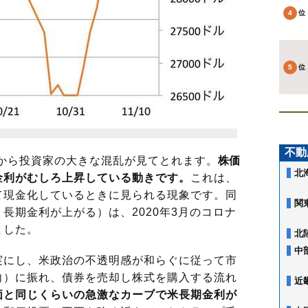
不動
フから投資家の大きな混乱が見てとれます。
株価
北
金利がむしろ上昇している動きです。
これは、
て現金化しているときに見られる現象です。同
関
長期金利が上がる）は、2020年3月のコロナ
ました。
北
中
にし、米政治の不透明感が和らぐに従って市
向）に振れ、債券を売却し株式を購入する流れ
近
価と同じくらいの急激なカーブで米長期金利が