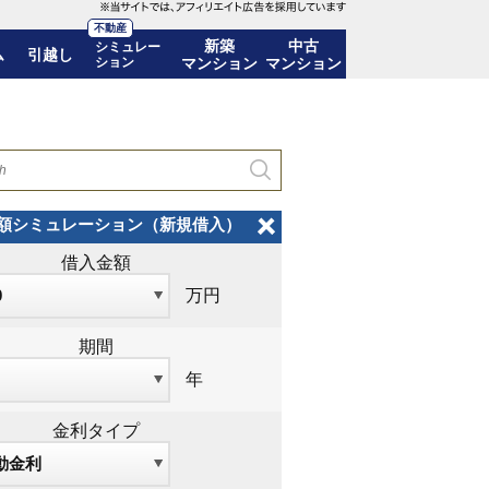
不動産
新築
中古
シミュレー
ム
引越し
ション
マンション
マンション
額シミュレーション（新規借入）
借入金額
万円
期間
年
金利タイプ