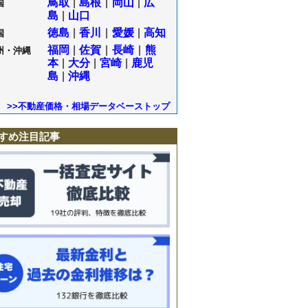
鳥取
|
島根
|
岡山
|
広
国
島
|
山口
徳島
|
香川
|
愛媛
|
高知
国
福岡
|
佐賀
|
長崎
|
熊
州・沖縄
本
|
大分
|
宮崎
|
鹿児
島
|
沖縄
>>不動産価格・相場データベーストップ
すめ注目記事