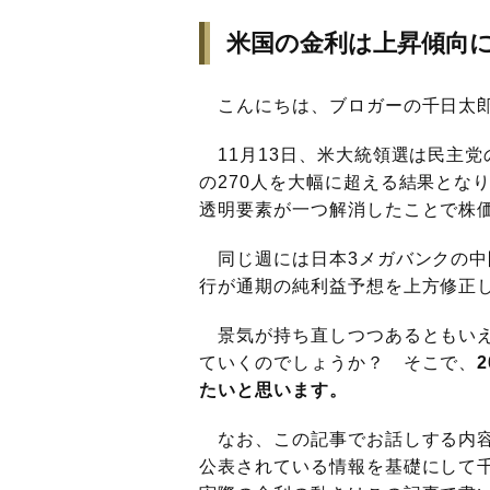
米国の金利は上昇傾向
こんにちは、ブロガーの千日太
11月13日、米大統領選は民主党
の270人を大幅に超える結果とな
透明要素が一つ解消したことで株
同じ週には日本3メガバンクの
行が通期の純利益予想を上方修正
景気が持ち直しつつあるともい
ていくのでしょうか？ そこで、
たいと思います。
なお、この記事でお話しする内容は
公表されている情報を基礎にして