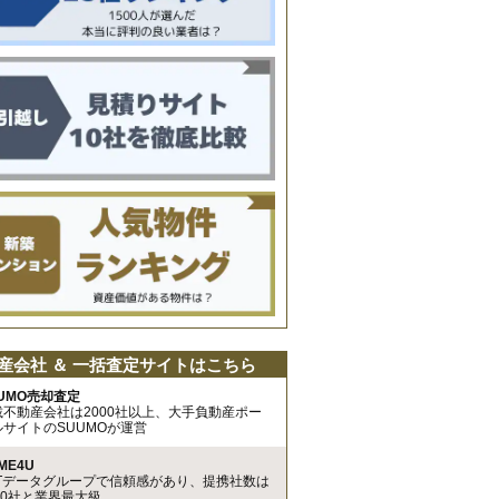
産会社 ＆ 一括査定サイトはこちら
UMO売却査定
載不動産会社は2000社以上、大手負動産ポー
ルサイトのSUUMOが運営
ME4U
TTデータグループで信頼感があり、提携社数は
00社と業界最大級