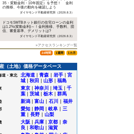
35・変動金利・10年固定）を予想！ 金利
の推移、今後の動向を確認しよう
ダイヤモンド不動産研究所（2026.8.3）
ドコモSMTBネット銀行の住宅ローンの金利
は1.2%(変動金利)～！金利推移、手数料、団
信、審査基準、デメリットは?
ダイヤモンド不動産研究所（2026.8.3）
»アクセスランキング一覧
24時間
1週間
1カ月
産（土地）価格データベース
北海道
|
青森
|
岩手
|
宮
海道・東北
城
|
秋田
|
山形
|
福島
東京
|
神奈川
|
埼玉
|
千
東
葉
|
茨城
|
栃木
|
群馬
新潟
|
富山
|
石川
|
福井
陸
愛知
|
静岡
|
岐阜
|
三
部
重
|
長野
|
山梨
大阪
|
兵庫
|
京都
|
奈
畿
良
|
和歌山
|
滋賀