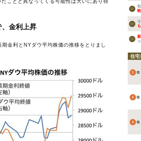
いたことと異なってくる可能性は大いにあり得
引
較
リ
で、金利上昇
も
新
ッ
米長期金利とNYダウ平均株価の推移をとりまし
住宅