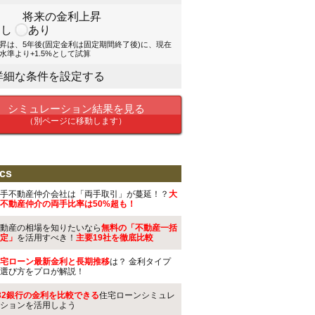
将来の金利上昇
なし
あり
昇は、5年後(固定金利は固定期間終了後)に、現在
水準より+1.5%として試算
詳細な条件を設定する
シミュレーション結果を見る
（別ページに移動します）
cs
手不動産仲介会社は「両手取引」が蔓延！？
大
不動産仲介の両手比率は50%超も！
動産の相場を知りたいなら
無料の「不動産一括
定」
を活用すべき！
主要19社を徹底比較
宅ローン最新金利と長期推移
は？ 金利タイプ
選び方をプロが解説！
32銀行の金利を比較できる
住宅ローンシミュレ
ションを活用しよう