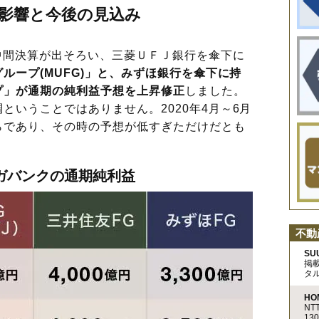
ナ影響と今後の見込み
中間決算が出そろい、三菱ＵＦＪ銀行を傘下に
ループ(MUFG)」と、みずほ銀行を傘下に持
プ」が通期の純利益予想を上昇修正
しました。
ということではありません。2020年4月～6月
らであり、その時の予想が低すぎただけだとも
ガバンクの通期純利益
不動
SU
掲
タ
HO
N
13