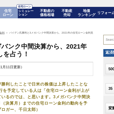
住宅ローン
住宅
不動産の
不動産
地価
シミュレー
リフォー
ローン
ション
価格相場
売却
ランキング
金利
バイデン氏勝利と3メガバンク中間決算から、2021年の住宅ローン金利見通しを占う！
バンク中間決算から、2021年
返済
しを占う！
年1月11日更新）
が勝利したことで日米の株価は上昇したことな
実行を予定している人は「住宅ローン金利が上が
ているのでは、と思います。3メガバンク中間決
3月（決算月）までの住宅ローン金利の動向を予
ブロガー、千日太郎）