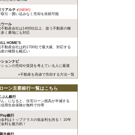
REリアルティ
[NEW!]
手取引・囲い込みなく売却を依頼可能
エウール
載不動産会社は1400社以上、扱う不動産の種
は多く農地にも対応
ULL HOME'S
載不動産会社は約1700社で最大級、対応する
動産の種類も幅広い
ンションナビ
ンションの売却や賃貸を考えている人に最適
»不動産を高値で売却する方法一覧
ローン主要銀行一覧はこちら
uじぶん銀行
がん」になると、住宅ローン残高が半減する
体信用生命保険が無料で付帯
yPay銀行
動金利はトップクラスの低金利を誇る！ 10年
定金利も魅力的！
I新生銀行