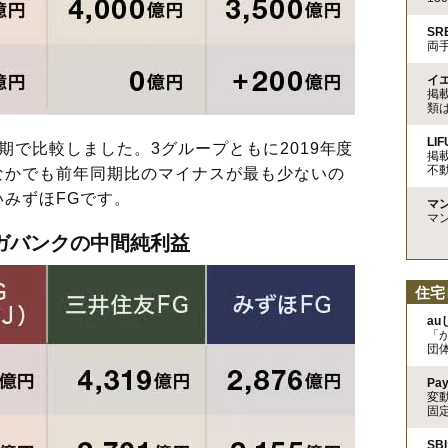
S
両
イ
掲
類
LIF
で比較しました。3グループともに2019年度
掲
不
なかでも前年同期比のマイナスが最も少ないの
みずほFGです。
マ
マ
ガバンクの中間純利益
住宅
a
「
団
Pa
変
固
SB