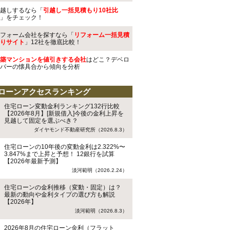
越しするなら「
引越し一括見積もり10社比
」をチェック！
フォーム会社を探すなら「
リフォーム一括見積
りサイト
」12社を徹底比較！
築マンションを値引きする会社
はどこ？デベロ
パーの懐具合から傾向を分析
ローンアクセスランキング
住宅ローン変動金利ランキング132行比較
【2026年8月】[新規借入]今後の金利上昇を
見越して固定を選ぶべき？
ダイヤモンド不動産研究所（2026.8.3）
住宅ローンの10年後の変動金利は2.322%〜
3.847%まで上昇と予想！ 12銀行を試算
【2026年最新予測】
淡河範明（2026.2.24）
住宅ローンの金利推移（変動・固定）は？
最新の動向や金利タイプの選び方も解説
【2026年】
淡河範明（2026.8.3）
2026年8月の住宅ローン金利（フラット