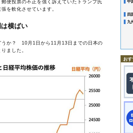
、郵便投票の不正を強く訴えていたトランプ氏
中
主張を軟化させています。
四
九
利は横ばい
か？ 10月1日から11月13日までの日本の
とりました。
おす