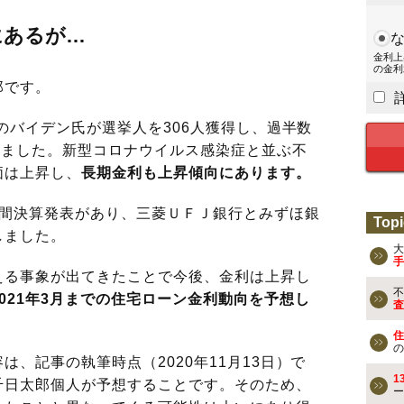
にあるが…
金利上
の金利
郎です。
のバイデン氏が選挙人を306人獲得し、過半数
りました。新型コロナウイルス感染症と並ぶ不
価は上昇し、
長期金利も上昇傾向にあります。
中間決算発表があり、三菱ＵＦＪ銀行とみずほ銀
Topi
しました。
大
手
える事象が出てきたことで今後、金利は上昇し
不
2021年3月までの住宅ローン金利動向を予想し
査
住
の
、記事の執筆時点（2020年11月13日）で
1
千日太郎個人が予想することです。そのため、
ー