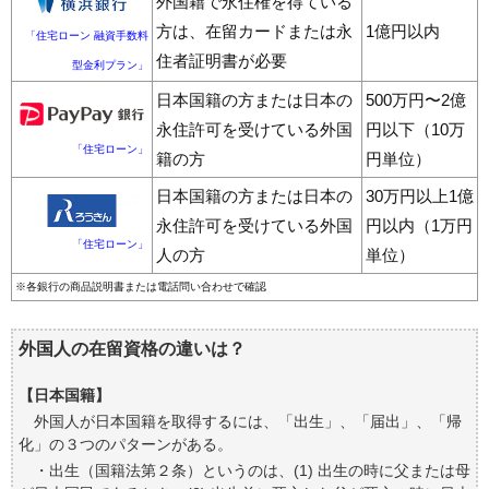
外国籍で永住権を得ている
方は、在留カードまたは永
1億円以内
「住宅ローン 融資手数料
住者証明書が必要
型金利プラン」
日本国籍の方または日本の
500万円〜2億
永住許可を受けている外国
円以下（10万
「住宅ローン」
籍の方
円単位）
日本国籍の方または日本の
30万円以上1億
永住許可を受けている外国
円以内（1万円
「住宅ローン」
人の方
単位）
※各銀行の商品説明書または電話問い合わせで確認
外国人の在留資格の違いは？
【日本国籍】
外国人が日本国籍を取得するには、「出生」、「届出」、「帰
化」の３つのパターンがある。
・出生（国籍法第２条）というのは、(1) 出生の時に父または母