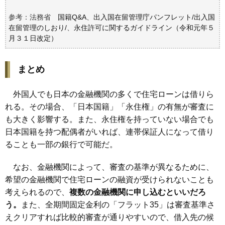
参考：法務省
国籍Q&A
、
出入国在留管理庁パンフレット/出入国
在留管理のしおり/
、
永住許可に関するガイドライン（令和元年５
月３１日改定）
まとめ
外国人でも日本の金融機関の多くで住宅ローンは借りら
れる。その場合、「日本国籍」「永住権」の有無が審査に
も大きく影響する。また、永住権を持っていない場合でも
日本国籍を持つ配偶者がいれば、連帯保証人になって借り
ることも一部の銀行で可能だ。
なお、金融機関によって、審査の基準が異なるために、
希望の金融機関で住宅ローンの融資が受けられないことも
考えられるので、
複数の金融機関に申し込むといいだろ
う。
また、全期間固定金利の「フラット35」は審査基準さ
えクリアすれば比較的審査が通りやすいので、借入先の候