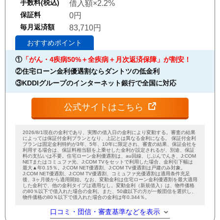
手数料(税込)
借入額×2.2%
保証料
0円
毎月返済額
83,710円
おすすめポイント
①
「がん・4疾病50%＋全疾病＋月次返済保障」が割安！
②住宅ローン金利優遇割ならダントツの低金利
③KDDIグループのインターネット銀行で全国に対応
公式サイトはこちら
2026/8/1現在の金利であり、実際の借入日の金利により変動する。審査の結果
によっては保証付金利プランとなり、上記とは異なる金利になる。 保証付金利
プランは固定金利特約が3年、5年、10年に限定され、審査の結果、保証会社を
利用する場合は、保証料相当額を上乗せした金利が設定されるが、別途、保証
料の支払いは不要。住宅ローン金利優遇割は、au回線、じぶんでんき、J:COM
NETまたはコミュファ光、J:COM TVをセットで利用した場合、金利引下幅は
最大▲年0.15％。J:COM NET優遇割、J:COM TV優遇割は戸建のみ対象。
J:COM NET優遇割、J:COM TV優遇割、コミュファ光優遇割は適用条件充足
後、3ヶ月後から適用開始。なお、変動金利は住宅ローン金利優遇割を最大適用
した金利で、他の金利タイプは適用なし。変動金利（新規借入）は、物件価格
の80％以下で借入れた場合の金利。また、50歳以下の方が一般団信を選択し、
物件価格の80％以下で借入れた場合の金利は年0.344％。
口コミ・団信・審査基準などを表示