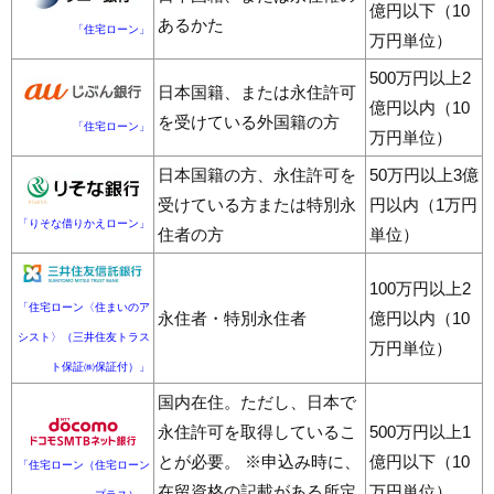
億円以下（10
あるかた
「住宅ローン」
万円単位）
500万円以上2
日本国籍、または永住許可
億円以内（10
を受けている外国籍の方
「住宅ローン」
万円単位）
日本国籍の方、永住許可を
50万円以上3億
受けている方または特別永
円以内（1万円
「りそな借りかえローン」
住者の方
単位）
100万円以上2
「住宅ローン〈住まいのア
永住者・特別永住者
億円以内（10
シスト〉（三井住友トラス
万円単位）
ト保証㈱保証付）」
国内在住。ただし、日本で
永住許可を取得しているこ
500万円以上1
とが必要。 ※申込み時に、
億円以下（10
「住宅ローン（住宅ローン
在留資格の記載がある所定
万円単位）