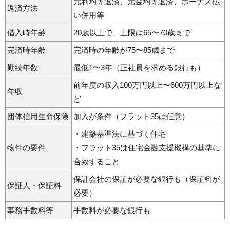
元利均等返済、元金均等返済、ボーナス払
返済方法
い併用等
借入時年齢
20歳以上で、上限は65〜70歳まで
完済時年齢
完済時の年齢が75〜85歳まで
勤続年数
最低1〜3年（正社員を求める銀行も）
前年度の収入100万円以上〜600万円以上な
年収
ど
団体信用生命保険
加入が条件（フラット35は任意）
・建築基準法に基づく住宅
物件の要件
・フラット35は住宅金融支援機構の基準に
合致すること
保証会社の保証が必要な銀行も（保証料が
保証人・保証料
必要）
事務手数料等
手数料が必要な銀行も