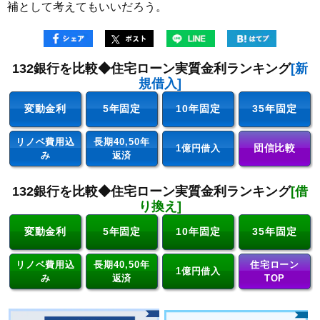
補として考えてもいいだろう。
132銀行を比較◆住宅ローン実質金利ランキング
[新
規借入]
変動金利
5年固定
10年固定
35年固定
リノベ費用込
長期40,50年
団信比較
1億円借入
み
返済
132銀行を比較◆住宅ローン実質金利ランキング
[借
り換え]
変動金利
5年固定
10年固定
35年固定
リノベ費用込
長期40,50年
住宅ローン
1億円借入
み
返済
TOP