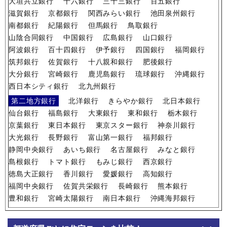
大垣共立銀行
十六銀行
三十三銀行
百五銀行
滋賀銀行
京都銀行
関西みらい銀行
池田泉州銀行
南都銀行
紀陽銀行
但馬銀行
鳥取銀行
山陰合同銀行
中国銀行
広島銀行
山口銀行
阿波銀行
百十四銀行
伊予銀行
四国銀行
福岡銀行
筑邦銀行
佐賀銀行
十八親和銀行
肥後銀行
大分銀行
宮崎銀行
鹿児島銀行
琉球銀行
沖縄銀行
西日本シティ銀行
北九州銀行
第二地方銀行
北洋銀行
きらやか銀行
北日本銀行
仙台銀行
福島銀行
大東銀行
東和銀行
栃木銀行
京葉銀行
東日本銀行
東京スター銀行
神奈川銀行
大光銀行
長野銀行
富山第一銀行
福邦銀行
静岡中央銀行
あいち銀行
名古屋銀行
みなと銀行
島根銀行
トマト銀行
もみじ銀行
西京銀行
徳島大正銀行
香川銀行
愛媛銀行
高知銀行
福岡中央銀行
佐賀共栄銀行
長崎銀行
熊本銀行
豊和銀行
宮崎太陽銀行
南日本銀行
沖縄海邦銀行