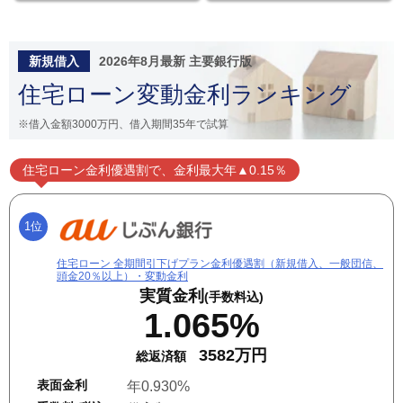
新規借入
2026年8月最新 主要銀行版
住宅ローン変動金利ランキング
※借入金額3000万円、借入期間35年で試算
住宅ローン金利優遇割で、金利最大年▲0.15％
1位
住宅ローン 全期間引下げプラン金利優遇割（新規借入、一般団信、
頭金20％以上）・変動金利
実質金利
(手数料込)
1.065%
3582万円
総返済額
表面金利
年0.930%