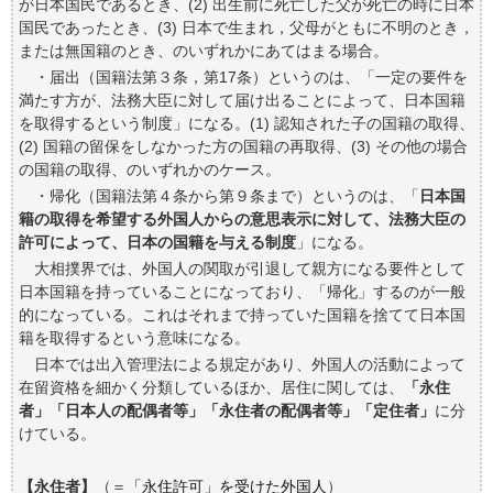
が日本国民であるとき、(2) 出生前に死亡した父が死亡の時に日本
国民であったとき、(3) 日本で生まれ，父母がともに不明のとき，
または無国籍のとき、のいずれかにあてはまる場合。
・届出（国籍法第３条，第17条）というのは、「一定の要件を
満たす方が、法務大臣に対して届け出ることによって、日本国籍
を取得するという制度」になる。(1) 認知された子の国籍の取得、
(2) 国籍の留保をしなかった方の国籍の再取得、(3) その他の場合
の国籍の取得、のいずれかのケース。
・帰化（国籍法第４条から第９条まで）というのは、「
日本国
籍の取得を希望する外国人からの意思表示に対して、法務大臣の
許可によって、日本の国籍を与える制度
」になる。
大相撲界では、外国人の関取が引退して親方になる要件として
日本国籍を持っていることになっており、「帰化」するのが一般
的になっている。これはそれまで持っていた国籍を捨てて日本国
籍を取得するという意味になる。
日本では出入管理法による規定があり、外国人の活動によって
在留資格を細かく分類しているほか、居住に関しては、
「永住
者」「日本人の配偶者等」「永住者の配偶者等」「定住者」
に分
けている。
【永住者】
（＝
「永住許可」を受けた外国人
）