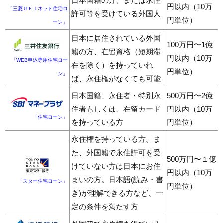
日本国籍の方、または永住
円以内（10万
「三菱ＵＦＪネット住宅ロ
許可等を受けている外国人
円単位）
ーン」
日本に居住されている外国
100万円〜1億
籍の方、在留資格（短期滞
円以内（10万
「WEB申込専用住宅ロー
在を除く）を持っていれ
円単位）
ン」
ば、永住権がなくても可能
日本国籍、永住者・特別永
500万円〜2億
住者もしくは、在留カード
円以内（10万
「住宅ローン」
を持っている方
円単位）
永住権を持っている方。ま
た、外国籍で永住許可を受
500万円〜１億
けていない方は日本にお住
円以内（10万
まいの方。日本語(読み・書
「スター住宅ローン」
円単位）
き)が理解できる方など、一
定の条件を満たす方