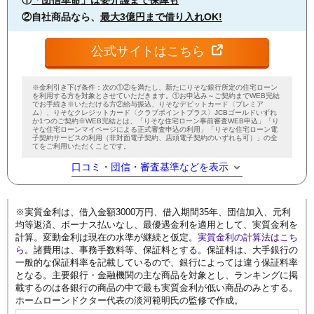
②自社商品なら、
最大3億円まで借り入れOK!
公式サイトはこちら
※金利引き下げ条件：次の①②を満たし、新たにりそな銀行所定の住宅ローン
を利用する方を対象とさせていただきます。①お申込み～ご契約までWEB完結
でお手続き※いただける方②給与振込、りそなデビットカード〈プレミア
ム〉、りそなクレジットカード〈クラブポイントプラス〉JCBゴールドいずれ
か1つのご契約※WEB完結とは、「りそな住宅ローン事前審査WEB申込」「り
そな住宅ローンマイページによる正式審査申込の利用」「りそな住宅ローン電
子契約サービスの利用（非対面電子契約、店頭電子契約のいずれも可）」の全
てをご利用いただくことです。
口コミ・団信・審査基準などを表示
※実質金利は、借入金額3000万円、借入期間35年、団信加入、元利
均等返済、ボーナス払いなし、最優遇金利を適用として、実質金利を
計算。変動金利は現在の水準が継続と仮定。
実質金利の計算法はこち
ら
。諸費用は、事務手数料等、保証料とする。保証料は、大手銀行の
一般的な保証料率を記載しているので、銀行によっては違う保証料率
となる。主要銀行・金融機関の主な商品を対象とし、ランキングに掲
載するのは各銀行の商品の中で最も実質金利が低い商品のみとする。
ホームローンドクター代表の淡河範明氏の監修で作成。