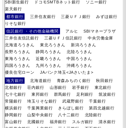
SBI新生銀行
ドコモSMTBネット銀行
ソニー銀行
楽天銀行
都市銀行
三井住友銀行
三菱ＵＦＪ銀行
みずほ銀行
りそな銀行
信託銀行 ・その他金融機関
アルヒ
SBIマネープラザ
三井住友信託銀行
三菱ＵＦＪ信託銀行
中央労働金庫
北海道ろうきん
東北ろうきん
新潟ろうきん
長野ろうきん
静岡ろうきん
北陸ろうきん
東海ろうきん
近畿ろうきん
中国ろうきん
四国ろうきん
九州ろうきん
沖縄ろうきん
優良住宅ローン
JAバンク埼玉<JAさいたま>
地方銀行
北海道銀行
青森みちのく銀行
秋田銀行
北都銀行
荘内銀行
山形銀行
岩手銀行
東北銀行
七十七銀行
東邦銀行
群馬銀行
足利銀行
筑波銀行
常陽銀行
埼玉りそな銀行
武蔵野銀行
千葉銀行
横浜銀行
千葉興業銀行
きらぼし銀行
第四北越銀行
静岡銀行
山梨中央銀行
八十二銀行
北陸銀行
富山銀行
北國銀行
福井銀行
スルガ銀行
清水銀行