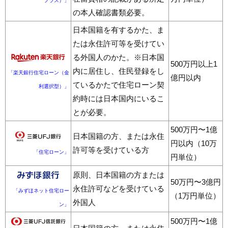
プラス）」
の本人確認書類必要。
日本国籍を有するかた、ま
たは永住許可等を受けてい
る外国人のかた。※日本国
500万円以上1
内に居住し、住民登録をし
「楽天銀行住宅ローン（金
億円以内
ているかたで住宅ローン契
利選択型）」
約時には日本国内にいるこ
とが必要。
500万円〜1億
日本国籍の方、または永住
円以内（10万
許可等を受けている方
「住宅ローン」
円単位）
原則、日本国籍の方または
50万円〜3億円
永住許可などを受けている
「みずほネット住宅ロー
（1万円単位）
外国人
ン」
500万円〜1億