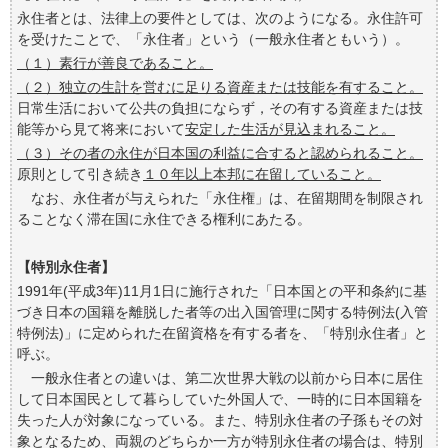
永住者とは、法律上の要件としては、次のようになる。永住許可
を受けたことで、「永住者」という（一般永住者ともいう）。
（１）素行が善良であること。
（２）独立の生計を営むに足りる資産または技能を有すること。
日常生活において公共の負担にならず，その有する資産または技
能等から見て将来において
安定した生活が見込まれること。
（３）その者の永住が日本国の利益に合すると認められること。
原則として引き続き
１０年以上本邦に在留していること。
なお、永住者が与えられた「永住権」は、在留期間を制限され
ることなく滞在国に永住できる権利にあたる。
【特別永住者】
1991年(平成3年)11月1日に施行された「日本国との平和条約に基
づき日本の国籍を離脱した者等の出入国管理に関する特例法(入管
特例法)」に定められた在留資格を有する者を、「特別永住者」と
呼ぶ。
一般永住者との違いは、第二次世界大戦の以前から日本に居住
して日本国民として暮らしていた外国人で、一時的に日本国籍を
失った人が対象になっている。また、特別永住者の子孫もその対
象となるため、両親のどちらか一方が特別永住者の場合は、特別