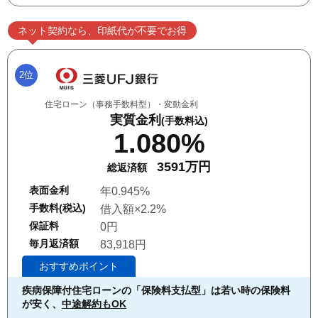
ネット契約なら、印紙代が不要でお得
2位
住宅ローン（事務手数料型）・変動金利
実質金利
(手数料込)
1.080%
3591万円
総返済額
表面金利
年0.945%
手数料(税込)
借入額×2.2%
保証料
0円
毎月返済額
83,918円
おすすめポイント
疾病保障付住宅ローンの「保険料支払型」は若い時の保険料
が安く、
中途解約もOK