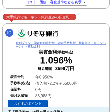
口コミ・団信・審査基準などを表示
大手銀行でも、ネット銀行並みの低金利！
3位
金利プラン・固定金利選択型・融資手数料型（新規借入、キャンペ
ーン）・変動金利
実質金利
(手数料込)
1.096%
3599万円
総返済額
表面金利
年0.950%
手数料(税込)
借入額×2.2%＋55000円
保証料
0円
毎月返済額
83,988円
おすすめポイント
①
「団信革命」は要介護まで保障も