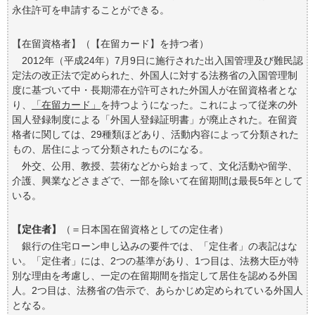
永住許可を申請することができる。
【在留資格者】（【在留カード】を持つ者）
2012年（平成24年）7月9日に施行された出入国管理及び難民認
定法の改正法で定められた、外国人に対する法務省の入国管理制
度に基づいて中・長期滞在が許可された外国人が在留資格者とな
り、
「在留カード」
を持つようになった。これによって従来の外
国人登録制度による「外国人登録証明書」が廃止された。在留資
格者に関しては、29種類ほどあり、活動内容によって分類された
もの、居住によって分類されたものになる。
外交、公用、教授、芸術などから始まって、文化活動や留学、
介護、興業などさまざで、一部を除いて在留期間は最長5年として
いる。
【定住者】
（＝日本国在留資格としての定住者）
銀行の住宅ローン申し込みの要件では、「定住者」の表記はな
い。「定住者」には、2つの基準があり、1つ目は、法務大臣が特
別な理由を考慮し、一定の在留期間を指定して居住を認める外国
人。2つ目は、法務省の告示で、あらかじめ定められている外国人
となる。