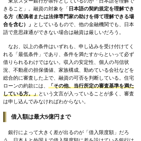
東京スター銀行が条件としているのが「日本語を理解で
きること」。融資の対象を「
日本語の契約規定を理解でき
る方（配偶者または法律専門家の助けを得て理解できる場
合を含む）」
としているもので、他の金融機関でも、日本
語で意思疎通ができない場合は融資は厳しいだろう。
なお、以上の条件はいずれも、申し込みを受け付けてく
れる「最低条件」であり、条件を満たすからといって必ず
借りられるわけではない。収入の安定性、個人の与信状
況、不動産の担保価値、家族構成、勤めている会社などを
総合的に審査した上で、融資の可否を判断している。住宅
ローンの約款には、
「その他、当行所定の審査基準を満た
している方。」
という文言が入っていることが多く、審査
は申し込んでみなければわからない。
借入額は最大5億円まで
銀行によって大きく差が出るのが「借入限度額」だろ
う。日本人と外国人で借入限度額に差を設けている銀行は