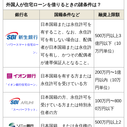
外国人が住宅ローンを借りるときの諸条件は？
銀行名
国籍条件など
融資上限額
日本国籍または永住許可を
有すること。なお、永住許
500万円以上3
可を有しない場合は、配偶
億円以下（10
「パワースマート住宅ロー
者が日本国籍または永住許
万円単位）
ン」
可を有し、かつその配偶者
が連帯保証人となること。
200万円〜1億
日本国籍を有する方または
円以内（10万
永住許可を受けている方
「イオン銀行住宅ローン」
円単位）
日本国籍の方、永住許可を
100万円〜800
受けている方または特別永
0万円以下
「スーパーフラット」
住者の方
500万円以上2
日本国籍、または永住権の